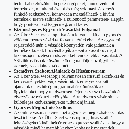
technikai eszközöket, hegesztő gépeket, munkavédelmi
termékeket, munkaruházatot és még sok mást. A kereső
funkció segítségével könnyedén megtalálhatók a kívánt
termékek, illetve szűrhetők a különböző paraméterek alapján,
hogy pontosan azt kapja meg, amit keres.
Biztonságos és Egyszerű Vásárlási Folyamat
Az Über Steel webshop kiválóan ki van alakítva a gyors és
zökkenőmentes vásárlási folyamat érdekében. Az egyszerű
regisztráció után a vásárlók könnyedén válogathatnak a
termékek között, hozzáadhatják azokat a kosárhoz, majd
biztonságos fizetési módszerekkel rendezhetik a vásárlást. A
SSL titkosításnak köszönhetően garantáljuk az ügyfelek
személyes adatainak védelmét.
Személyre Szabott Ajánlatok és Hűségprogram
Az Über Steel webshopja folyamatosan frissülő akciókkal és
kedvezményekkel várja vásárlóit. Személyre szabott
ajánlatokkal és hűségprogrammal ösztönözzük az
ügyfeleinket, hogy rendszeresen térjenek vissza hozzánk és
élvezzék az exkluzív előnyöket. A rendszeres vásárlóknak
különleges kedvezményeket tudunk ajánlani.
Gyors és Megbízható Szállítás
Az online vásárlás kényelmét a gyors és megbízható szállítás
teszi teljessé. Az Über Steel webshop rugalmas szállítási
lehetőségeket kínál, beleértve az expressz szállítást is, hogy a
vásárlók minél hamarabb kézhez kaphassák megrendelt