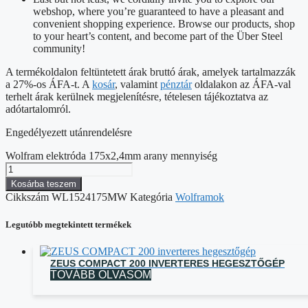
webshop, where you’re guaranteed to have a pleasant and
convenient shopping experience. Browse our products, shop
to your heart’s content, and become part of the Über Steel
community!
A termékoldalon feltüntetett árak bruttó árak, amelyek tartalmazzák
a 27%-os ÁFA-t. A
kosár
, valamint
pénztár
oldalakon az ÁFA-val
terhelt árak kerülnek megjelenítésre, tételesen tájékoztatva az
adótartalomról.
Engedélyezett utánrendelésre
Wolfram elektróda 175x2,4mm arany mennyiség
Kosárba teszem
Cikkszám
WL1524175MW
Kategória
Wolframok
Legutóbb megtekintett termékek
ZEUS COMPACT 200 INVERTERES HEGESZTŐGÉP
TOVÁBB OLVASOM