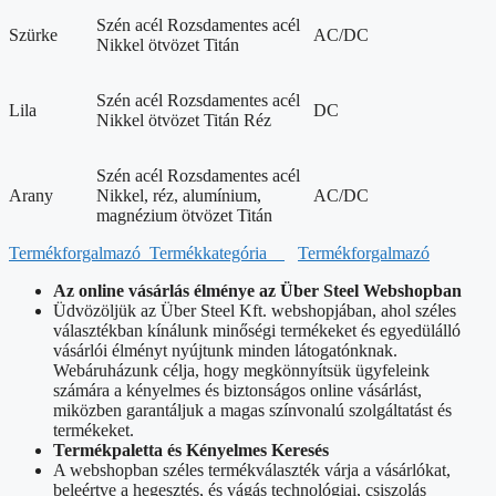
Szén acél Rozsdamentes acél
Szürke
AC/DC
Nikkel ötvözet Titán
Szén acél Rozsdamentes acél
Lila
DC
Nikkel ötvözet Titán Réz
Szén acél Rozsdamentes acél
Arany
Nikkel, réz, alumínium,
AC/DC
magnézium ötvözet Titán
Termékforgalmazó
Termékkategória
Termékforgalmazó
Az online vásárlás élménye az Über Steel Webshopban
Üdvözöljük az Über Steel Kft. webshopjában, ahol széles
választékban kínálunk minőségi termékeket és egyedülálló
vásárlói élményt nyújtunk minden látogatónknak.
Webáruházunk célja, hogy megkönnyítsük ügyfeleink
számára a kényelmes és biztonságos online vásárlást,
miközben garantáljuk a magas színvonalú szolgáltatást és
termékeket.
Termékpaletta és Kényelmes Keresés
A webshopban széles termékválaszték várja a vásárlókat,
beleértve a hegesztés, és vágás technológiai, csiszolás