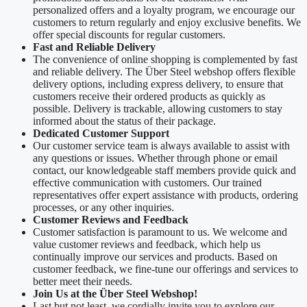
personalized offers and a loyalty program, we encourage our
customers to return regularly and enjoy exclusive benefits. We
offer special discounts for regular customers.
Fast and Reliable Delivery
The convenience of online shopping is complemented by fast
and reliable delivery. The Über Steel webshop offers flexible
delivery options, including express delivery, to ensure that
customers receive their ordered products as quickly as
possible. Delivery is trackable, allowing customers to stay
informed about the status of their package.
Dedicated Customer Support
Our customer service team is always available to assist with
any questions or issues. Whether through phone or email
contact, our knowledgeable staff members provide quick and
effective communication with customers. Our trained
representatives offer expert assistance with products, ordering
processes, or any other inquiries.
Customer Reviews and Feedback
Customer satisfaction is paramount to us. We welcome and
value customer reviews and feedback, which help us
continually improve our services and products. Based on
customer feedback, we fine-tune our offerings and services to
better meet their needs.
Join Us at the Über Steel Webshop!
Last but not least, we cordially invite you to explore our