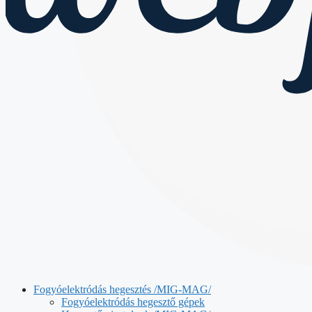
Fogyóelektródás hegesztés /MIG-MAG/
Fogyóelektródás hegesztő gépek