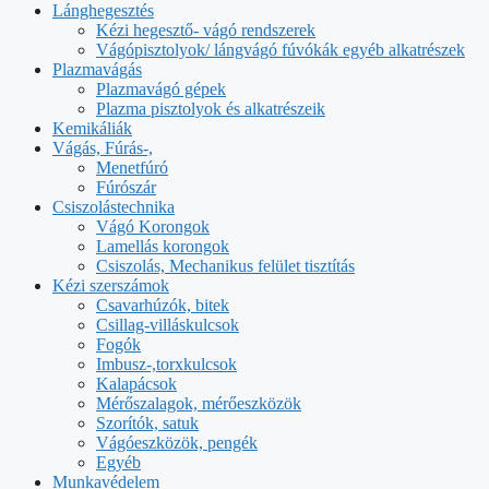
Lánghegesztés
Kézi hegesztő- vágó rendszerek
Vágópisztolyok/ lángvágó fúvókák egyéb alkatrészek
Plazmavágás
Plazmavágó gépek
Plazma pisztolyok és alkatrészeik
Kemikáliák
Vágás, Fúrás-,
Menetfúró
Fúrószár
Csiszolástechnika
Vágó Korongok
Lamellás korongok
Csiszolás, Mechanikus felület tisztítás
Kézi szerszámok
Csavarhúzók, bitek
Csillag-villáskulcsok
Fogók
Imbusz-,torxkulcsok
Kalapácsok
Mérőszalagok, mérőeszközök
Szorítók, satuk
Vágóeszközök, pengék
Egyéb
Munkavédelem