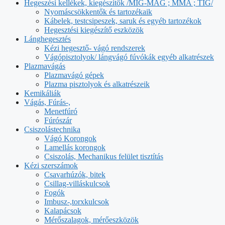
Hegeszési kellékek, kiegészítők /MIG-MAG ; MMA ; TIG/
Nyomáscsökkentők és tartozékaik
Kábelek, testcsipeszek, saruk és egyéb tartozékok
Hegesztési kiegészítő eszközök
Lánghegesztés
Kézi hegesztő- vágó rendszerek
Vágópisztolyok/ lángvágó fúvókák egyéb alkatrészek
Plazmavágás
Plazmavágó gépek
Plazma pisztolyok és alkatrészeik
Kemikáliák
Vágás, Fúrás-,
Menetfúró
Fúrószár
Csiszolástechnika
Vágó Korongok
Lamellás korongok
Csiszolás, Mechanikus felület tisztítás
Kézi szerszámok
Csavarhúzók, bitek
Csillag-villáskulcsok
Fogók
Imbusz-,torxkulcsok
Kalapácsok
Mérőszalagok, mérőeszközök