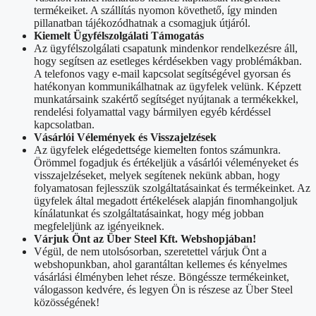
termékeiket. A szállítás nyomon követhető, így minden
pillanatban tájékozódhatnak a csomagjuk útjáról.
Kiemelt Ügyfélszolgálati Támogatás
Az ügyfélszolgálati csapatunk mindenkor rendelkezésre áll,
hogy segítsen az esetleges kérdésekben vagy problémákban.
A telefonos vagy e-mail kapcsolat segítségével gyorsan és
hatékonyan kommunikálhatnak az ügyfelek velünk. Képzett
munkatársaink szakértő segítséget nyújtanak a termékekkel,
rendelési folyamattal vagy bármilyen egyéb kérdéssel
kapcsolatban.
Vásárlói Vélemények és Visszajelzések
Az ügyfelek elégedettsége kiemelten fontos számunkra.
Örömmel fogadjuk és értékeljük a vásárlói véleményeket és
visszajelzéseket, melyek segítenek nekünk abban, hogy
folyamatosan fejlesszük szolgáltatásainkat és termékeinket. Az
ügyfelek által megadott értékelések alapján finomhangoljuk
kínálatunkat és szolgáltatásainkat, hogy még jobban
megfeleljünk az igényeiknek.
Várjuk Önt az Über Steel Kft. Webshopjában!
Végül, de nem utolsósorban, szeretettel várjuk Önt a
webshopunkban, ahol garantáltan kellemes és kényelmes
vásárlási élményben lehet része. Böngéssze termékeinket,
válogasson kedvére, és legyen Ön is részese az Über Steel
közösségének!