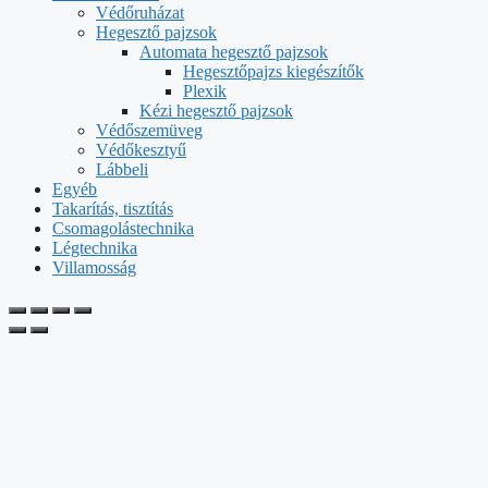
Védőruházat
Hegesztő pajzsok
Automata hegesztő pajzsok
Hegesztőpajzs kiegészítők
Plexik
Kézi hegesztő pajzsok
Védőszemüveg
Védőkesztyű
Lábbeli
Egyéb
Takarítás, tisztítás
Csomagolástechnika
Légtechnika
Villamosság