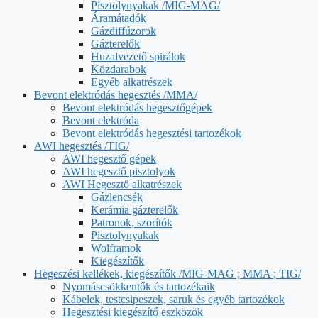
Pisztolynyakak /MIG-MAG/
Áramátadók
Gázdiffúzorok
Gázterelők
Huzalvezető spirálok
Közdarabok
Egyéb alkatrészek
Bevont elektródás hegesztés /MMA/
Bevont elektródás hegesztőgépek
Bevont elektróda
Bevont elektródás hegesztési tartozékok
AWI hegesztés /TIG/
AWI hegesztő gépek
AWI hegesztő pisztolyok
AWI Hegesztő alkatrészek
Gázlencsék
Kerámia gázterelők
Patronok, szorítók
Pisztolynyakak
Wolframok
Kiegészítők
Hegeszési kellékek, kiegészítők /MIG-MAG ; MMA ; TIG/
Nyomáscsökkentők és tartozékaik
Kábelek, testcsipeszek, saruk és egyéb tartozékok
Hegesztési kiegészítő eszközök