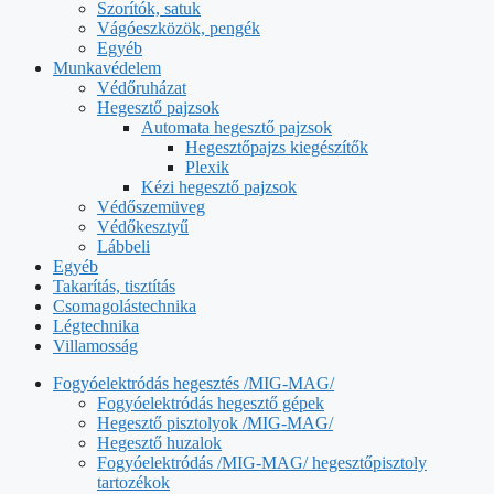
Szorítók, satuk
Vágóeszközök, pengék
Egyéb
Munkavédelem
Védőruházat
Hegesztő pajzsok
Automata hegesztő pajzsok
Hegesztőpajzs kiegészítők
Plexik
Kézi hegesztő pajzsok
Védőszemüveg
Védőkesztyű
Lábbeli
Egyéb
Takarítás, tisztítás
Csomagolástechnika
Légtechnika
Villamosság
Fogyóelektródás hegesztés /MIG-MAG/
Fogyóelektródás hegesztő gépek
Hegesztő pisztolyok /MIG-MAG/
Hegesztő huzalok
Fogyóelektródás /MIG-MAG/ hegesztőpisztoly
tartozékok