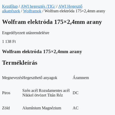
Kezdőlap
/
AWI hegesztés /TIG/
/
AWI Hegesztő
alkatrészek
/
Wolframok
/ Wolfram elektróda 175×2,4mm arany
Wolfram elektróda 175×2,4mm arany
Engedélyezett utánrendelésre
1 138
Ft
Wolfram elektróda 175×2,4mm arany
Termékleírás
Megnevezés
Hegeszthető anyagok
Áramnem
Szén acél Rozsdamentes acél
Piros
DC
Nikkel ötvözet Titán Réz
Zöld
Alumínium Magnézium
AC