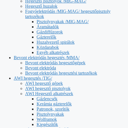
Hegesztő pisztolyok /MIG-MAG/
Hegesztő huzalok
Fogyóelektródás /MIG-MAG/ hegesztőpisztoly
tartozékok
Pisztolynyakak /MIG-MAG/
Áramátadók
Gázdiffúzorok
Gázterelők
Huzalvezető spirálok
Közdarabok
Egyéb alkatrészek
Bevont elektródás hegesztés /MMA/
Bevont elektródás hegesztőgépek
Bevont elektróda
Bevont elektródás hegesztési tartozékok
AWI hegesztés /TIG/
AWI hegesztő gépek
AWI hegesztő pisztolyok
AWI Hegesztő alkatrészek
Gázlencsék
Kerámia gázterelők
Patronok, szorítók
Pisztolynyakak
Wolframok
Kiegészítők