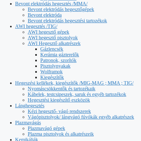
Bevont elektródás hegesztés /MMA/
Bevont elektródás hegesztőgépek
Bevont elektróda
Bevont elektródás hegesztési tartozékok
AWI hegesztés /TIG/
AWI hegesztő gépek
AWI hegesztő pisztolyok
AWI Hegesztő alkatrészek
Gázlencsék
Kerámia gázterelők
Patronok, szorítók
Pisztolynyakak
Wolframok
Kiegészítők
Hegeszési kellékek, kiegészítők /MIG-MAG ; MMA ; TIG/
Nyomáscsökkentők és tartozékaik
Kábelek, testcsipeszek, saruk és egyéb tartozékok
Hegesztési kiegészítő eszközök
Lánghegesztés
Kézi hegesztő- vágó rendszerek
Vágópisztolyok/ lángvágó fúvókák egyéb alkatrészek
Plazmavágás
Plazmavágó gépek
Plazma pisztolyok és alkatrészeik
Kemikáliák