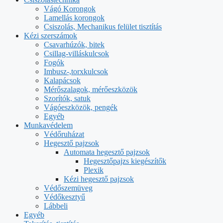
Vágó Korongok
Lamellás korongok
Csiszolás, Mechanikus felület tisztítás
Kézi szerszámok
Csavarhúzók, bitek
Csillag-villáskulcsok
Fogók
Imbusz-,torxkulcsok
Kalapácsok
Mérőszalagok, mérőeszközök
Szorítók, satuk
Vágóeszközök, pengék
Egyéb
Munkavédelem
Védőruházat
Hegesztő pajzsok
Automata hegesztő pajzsok
Hegesztőpajzs kiegészítők
Plexik
Kézi hegesztő pajzsok
Védőszemüveg
Védőkesztyű
Lábbeli
Egyéb