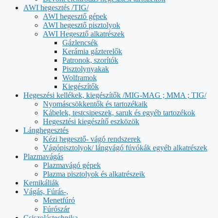
AWI hegesztés /TIG/
AWI hegesztő gépek
AWI hegesztő pisztolyok
AWI Hegesztő alkatrészek
Gázlencsék
Kerámia gázterelők
Patronok, szorítók
Pisztolynyakak
Wolframok
Kiegészítők
Hegeszési kellékek, kiegészítők /MIG-MAG ; MMA ; TIG/
Nyomáscsökkentők és tartozékaik
Kábelek, testcsipeszek, saruk és egyéb tartozékok
Hegesztési kiegészítő eszközök
Lánghegesztés
Kézi hegesztő- vágó rendszerek
Vágópisztolyok/ lángvágó fúvókák egyéb alkatrészek
Plazmavágás
Plazmavágó gépek
Plazma pisztolyok és alkatrészeik
Kemikáliák
Vágás, Fúrás-,
Menetfúró
Fúrószár
Csiszolástechnika