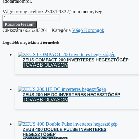
adótartalomról.
Vágókorong acélhoz 230×1,9×22,2mm mennyiség
Kosárba teszem
Cikkszám
66252832611
Kategória
Vágó Korongok
Legutóbb megtekintett termékek
ZEUS COMPACT 200 INVERTERES HEGESZTŐGÉP
TOVÁBB OLVASOM
ZEUS 200 HF DC INVERTERES HEGESZTŐGÉP
TOVÁBB OLVASOM
ZEUS 400 DOUBLE PULSE INVERTERES
HEGESZTŐGÉP