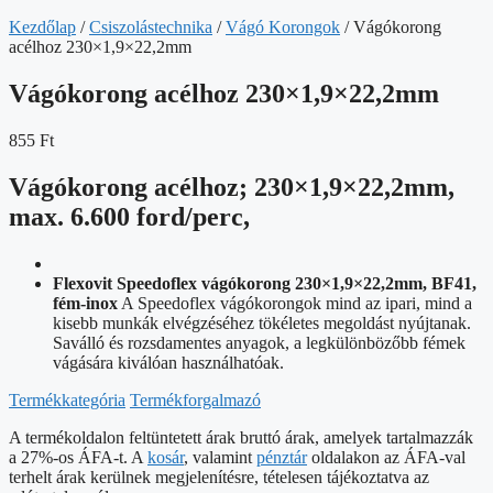
Kezdőlap
/
Csiszolástechnika
/
Vágó Korongok
/ Vágókorong
acélhoz 230×1,9×22,2mm
Vágókorong acélhoz 230×1,9×22,2mm
855
Ft
Vágókorong acélhoz; 230×1,9×22,2mm,
max. 6.600 ford/perc,
Flexovit Speedoflex vágókorong 230×1,9×22,2mm, BF41,
fém-inox
A Speedoflex vágókorongok mind az ipari, mind a
kisebb munkák elvégzéséhez tökéletes megoldást nyújtanak.
Saválló és rozsdamentes anyagok, a legkülönbözőbb fémek
vágására kiválóan használhatóak.
Termékkategória
Termékforgalmazó
A termékoldalon feltüntetett árak bruttó árak, amelyek tartalmazzák
a 27%-os ÁFA-t. A
kosár
, valamint
pénztár
oldalakon az ÁFA-val
terhelt árak kerülnek megjelenítésre, tételesen tájékoztatva az