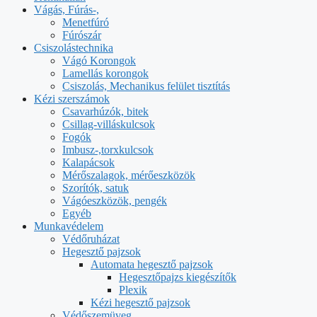
Vágás, Fúrás-,
Menetfúró
Fúrószár
Csiszolástechnika
Vágó Korongok
Lamellás korongok
Csiszolás, Mechanikus felület tisztítás
Kézi szerszámok
Csavarhúzók, bitek
Csillag-villáskulcsok
Fogók
Imbusz-,torxkulcsok
Kalapácsok
Mérőszalagok, mérőeszközök
Szorítók, satuk
Vágóeszközök, pengék
Egyéb
Munkavédelem
Védőruházat
Hegesztő pajzsok
Automata hegesztő pajzsok
Hegesztőpajzs kiegészítők
Plexik
Kézi hegesztő pajzsok
Védőszemüveg