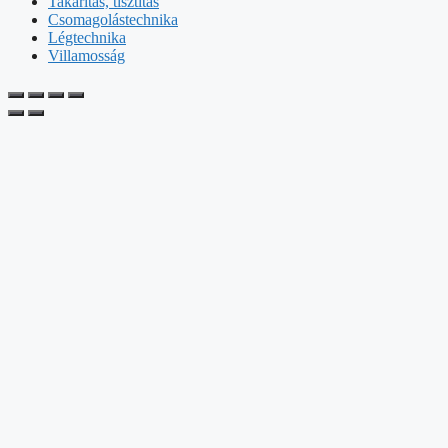
Takarítás, tisztítás
Csomagolástechnika
Légtechnika
Villamosság