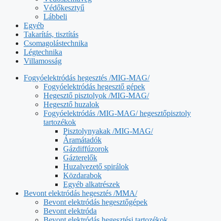
Védőkesztyű
Lábbeli
Egyéb
Takarítás, tisztítás
Csomagolástechnika
Légtechnika
Villamosság
Fogyóelektródás hegesztés /MIG-MAG/
Fogyóelektródás hegesztő gépek
Hegesztő pisztolyok /MIG-MAG/
Hegesztő huzalok
Fogyóelektródás /MIG-MAG/ hegesztőpisztoly
tartozékok
Pisztolynyakak /MIG-MAG/
Áramátadók
Gázdiffúzorok
Gázterelők
Huzalvezető spirálok
Közdarabok
Egyéb alkatrészek
Bevont elektródás hegesztés /MMA/
Bevont elektródás hegesztőgépek
Bevont elektróda
Bevont elektródás hegesztési tartozékok