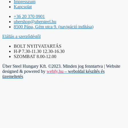
Impresszum
Kapcsolat
+36 20 370 0901
ubershop@ubersteel.hu
8500 Pápa, Gém utca 9. (navigáció indítása)
Elállás a szerződéstől
BOLT NYITVATARTÁS
H-P 7.30-11.30 12.30-16.30
SZOMBAT 8.00-12.00
Über Steel Hungary Kft. ©2023. Minden jog fenntartva | Website
designed & powered by
webfy.hu
– weboldal készítés és
üzemeltetés