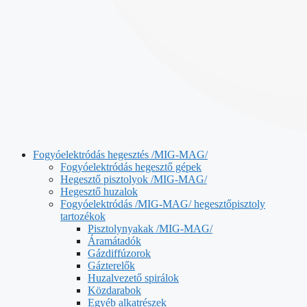
Fogyóelektródás hegesztés /MIG-MAG/
Fogyóelektródás hegesztő gépek
Hegesztő pisztolyok /MIG-MAG/
Hegesztő huzalok
Fogyóelektródás /MIG-MAG/ hegesztőpisztoly
tartozékok
Pisztolynyakak /MIG-MAG/
Áramátadók
Gázdiffúzorok
Gázterelők
Huzalvezető spirálok
Közdarabok
Egyéb alkatrészek