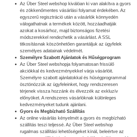
Az Über Steel webshop kiválóan ki van alakítva a gyors
és zökkenőmentes vásárlási folyamat érdekében. Az
egyszerű regisztráció után a vásárlók könnyedén
válogathatnak a termékek között, hozzáadhatják
azokat a kosárhoz, majd biztonságos fizetési
módszerekkel rendezhetik a vásárlást. A SSL
titkosításnak köszönhetően garantáljuk az ügyfelek
személyes adatainak védelmét.
Személyre Szabott Ajánlatok és Hűségprogram
Az Über Steel webshopja folyamatosan frissülő
akciókkal és kedvezményekkel várja vásárlóit.
Személyre szabott ajánlatokkal és hűségprogrammal
ösztönözzük az ügyfeleinket, hogy rendszeresen
térjenek vissza hozzánk és élvezzék az exkluzív
előnyöket. A rendszeres vásárlóknak különleges
kedvezményeket tudunk ajánlani.
Gyors és Megbízható Szállítás
Az online vásárlás kényelmét a gyors és megbízható
szállítás teszi teljessé. Az Über Steel webshop
rugalmas szállítási lehetőségeket kínál, beleértve az