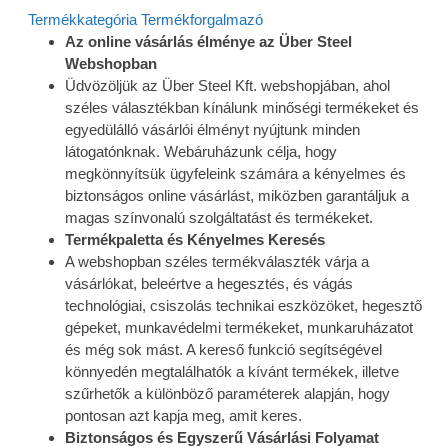
Termékkategória
Termékforgalmazó
Az online vásárlás élménye az Über Steel
Webshopban
Üdvözöljük az Über Steel Kft. webshopjában, ahol
széles választékban kínálunk minőségi termékeket és
egyedülálló vásárlói élményt nyújtunk minden
látogatónknak. Webáruházunk célja, hogy
megkönnyítsük ügyfeleink számára a kényelmes és
biztonságos online vásárlást, miközben garantáljuk a
magas színvonalú szolgáltatást és termékeket.
Termékpaletta és Kényelmes Keresés
A webshopban széles termékválaszték várja a
vásárlókat, beleértve a hegesztés, és vágás
technológiai, csiszolás technikai eszközöket, hegesztő
gépeket, munkavédelmi termékeket, munkaruházatot
és még sok mást. A kereső funkció segítségével
könnyedén megtalálhatók a kívánt termékek, illetve
szűrhetők a különböző paraméterek alapján, hogy
pontosan azt kapja meg, amit keres.
Biztonságos és Egyszerű Vásárlási Folyamat