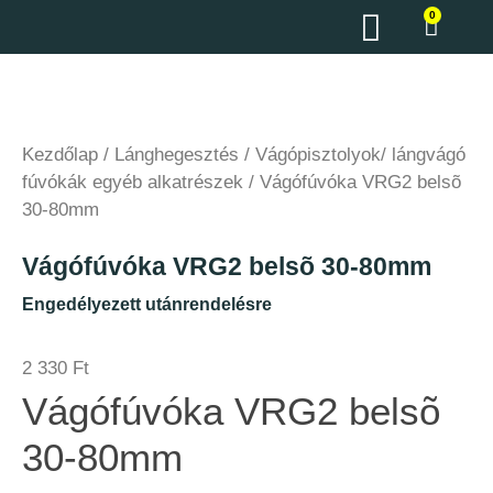
0
Kezdőlap
/
Lánghegesztés
/
Vágópisztolyok/ lángvágó
fúvókák egyéb alkatrészek
/ Vágófúvóka VRG2 belsõ
30-80mm
Vágófúvóka VRG2 belsõ 30-80mm
Engedélyezett utánrendelésre
2 330
Ft
Vágófúvóka VRG2 belsõ
30-80mm