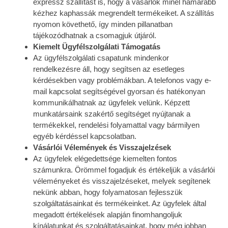
expressz szállítást is, hogy a vásárlók minél hamarabb
kézhez kaphassák megrendelt termékeiket. A szállítás
nyomon követhető, így minden pillanatban
tájékozódhatnak a csomagjuk útjáról.
Kiemelt Ügyfélszolgálati Támogatás
Az ügyfélszolgálati csapatunk mindenkor
rendelkezésre áll, hogy segítsen az esetleges
kérdésekben vagy problémákban. A telefonos vagy e-
mail kapcsolat segítségével gyorsan és hatékonyan
kommunikálhatnak az ügyfelek velünk. Képzett
munkatársaink szakértő segítséget nyújtanak a
termékekkel, rendelési folyamattal vagy bármilyen
egyéb kérdéssel kapcsolatban.
Vásárlói Vélemények és Visszajelzések
Az ügyfelek elégedettsége kiemelten fontos
számunkra. Örömmel fogadjuk és értékeljük a vásárlói
véleményeket és visszajelzéseket, melyek segítenek
nekünk abban, hogy folyamatosan fejlesszük
szolgáltatásainkat és termékeinket. Az ügyfelek által
megadott értékelések alapján finomhangoljuk
kínálatunkat és szolgáltatásainkat, hogy még jobban