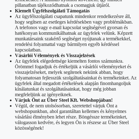
pillanatban tájékozódhatnak a csomagjuk útjáról.
Kiemelt Ügyfélszolgálati Támogatás
Az ügyfélszolgálati csapatunk mindenkor rendelkezésre áll,
hogy segítsen az esetleges kérdésekben vagy problémákban.
A telefonos vagy e-mail kapcsolat segítségével gyorsan és
hatékonyan kommunikálhatnak az ügyfelek velünk. Képzett
munkatársaink szakértő segítséget nyújtanak a termékekkel,
rendelési folyamattal vagy bármilyen egyéb kérdéssel
kapcsolatban.
Vásárlói Vélemények és Visszajelzések
Az ügyfelek elégedettsége kiemelten fontos számunkra.
Örömmel fogadjuk és értékeljük a vásárlói véleményeket és
visszajelzéseket, melyek segítenek nekünk abban, hogy
folyamatosan fejlesszük szolgáltatásainkat és termékeinket. Az
ügyfelek által megadott értékelések alapján finomhangoljuk
kínálatunkat és szolgáltatásainkat, hogy még jobban
megfeleljünk az igényeiknek.
Várjuk Önt az Über Steel Kft. Webshopjában!
Végül, de nem utolsósorban, szeretettel várjuk Önt a
webshopunkban, ahol garantáltan kellemes és kényelmes
vásárlási élményben lehet része. Böngéssze termékeinket,
válogasson kedvére, és legyen Ön is részese az Über Steel
közösségének!