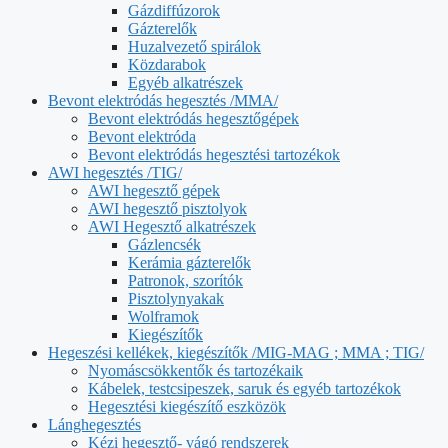
Gázdiffúzorok
Gázterelők
Huzalvezető spirálok
Közdarabok
Egyéb alkatrészek
Bevont elektródás hegesztés /MMA/
Bevont elektródás hegesztőgépek
Bevont elektróda
Bevont elektródás hegesztési tartozékok
AWI hegesztés /TIG/
AWI hegesztő gépek
AWI hegesztő pisztolyok
AWI Hegesztő alkatrészek
Gázlencsék
Kerámia gázterelők
Patronok, szorítók
Pisztolynyakak
Wolframok
Kiegészítők
Hegeszési kellékek, kiegészítők /MIG-MAG ; MMA ; TIG/
Nyomáscsökkentők és tartozékaik
Kábelek, testcsipeszek, saruk és egyéb tartozékok
Hegesztési kiegészítő eszközök
Lánghegesztés
Kézi hegesztő- vágó rendszerek