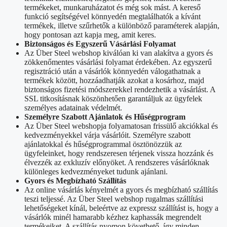
termékeket, munkaruházatot és még sok mást. A kereső
funkció segítségével könnyedén megtalálhatók a kívánt
termékek, illetve szűrhetők a különböző paraméterek alapján,
hogy pontosan azt kapja meg, amit keres.
Biztonságos és Egyszerű Vásárlási Folyamat
Az Über Steel webshop kiválóan ki van alakítva a gyors és
zökkenőmentes vásárlási folyamat érdekében. Az egyszerű
regisztráció után a vásárlók könnyedén válogathatnak a
termékek között, hozzáadhatják azokat a kosárhoz, majd
biztonságos fizetési módszerekkel rendezhetik a vásárlást. A
SSL titkosításnak köszönhetően garantáljuk az ügyfelek
személyes adatainak védelmét.
Személyre Szabott Ajánlatok és Hűségprogram
Az Über Steel webshopja folyamatosan frissülő akciókkal és
kedvezményekkel várja vásárlóit. Személyre szabott
ajánlatokkal és hűségprogrammal ösztönözzük az
ügyfeleinket, hogy rendszeresen térjenek vissza hozzánk és
élvezzék az exkluzív előnyöket. A rendszeres vásárlóknak
különleges kedvezményeket tudunk ajánlani.
Gyors és Megbízható Szállítás
Az online vásárlás kényelmét a gyors és megbízható szállítás
teszi teljessé. Az Über Steel webshop rugalmas szállítási
lehetőségeket kínál, beleértve az expressz szállítást is, hogy a
vásárlók minél hamarabb kézhez kaphassák megrendelt
termékeiket. A szállítás nyomon követhető, így minden