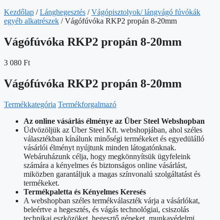
Kezdőlap
/
Lánghegesztés
/
Vágópisztolyok/ lángvágó fúvókák
egyéb alkatrészek
/ Vágófúvóka RKP2 propán 8-20mm
Vágófúvóka RKP2 propán 8-20mm
3 080
Ft
Vágófúvóka RKP2 propán 8-20mm
Termékkategória
Termékforgalmazó
Az online vásárlás élménye az Über Steel Webshopban
Üdvözöljük az Über Steel Kft. webshopjában, ahol széles
választékban kínálunk minőségi termékeket és egyedülálló
vásárlói élményt nyújtunk minden látogatónknak.
Webáruházunk célja, hogy megkönnyítsük ügyfeleink
számára a kényelmes és biztonságos online vásárlást,
miközben garantáljuk a magas színvonalú szolgáltatást és
termékeket.
Termékpaletta és Kényelmes Keresés
A webshopban széles termékválaszték várja a vásárlókat,
beleértve a hegesztés, és vágás technológiai, csiszolás
technikai eszközöket, hegesztő gépeket, munkavédelmi