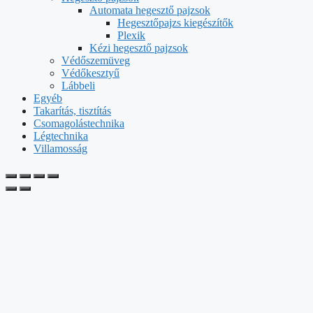
Automata hegesztő pajzsok
Hegesztőpajzs kiegészítők
Plexik
Kézi hegesztő pajzsok
Védőszemüveg
Védőkesztyű
Lábbeli
Egyéb
Takarítás, tisztítás
Csomagolástechnika
Légtechnika
Villamosság