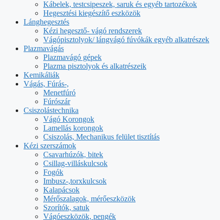
Kábelek, testcsipeszek, saruk és egyéb tartozékok
Hegesztési kiegészítő eszközök
Lánghegesztés
Kézi hegesztő- vágó rendszerek
Vágópisztolyok/ lángvágó fúvókák egyéb alkatrészek
Plazmavágás
Plazmavágó gépek
Plazma pisztolyok és alkatrészeik
Kemikáliák
Vágás, Fúrás-,
Menetfúró
Fúrószár
Csiszolástechnika
Vágó Korongok
Lamellás korongok
Csiszolás, Mechanikus felület tisztítás
Kézi szerszámok
Csavarhúzók, bitek
Csillag-villáskulcsok
Fogók
Imbusz-,torxkulcsok
Kalapácsok
Mérőszalagok, mérőeszközök
Szorítók, satuk
Vágóeszközök, pengék