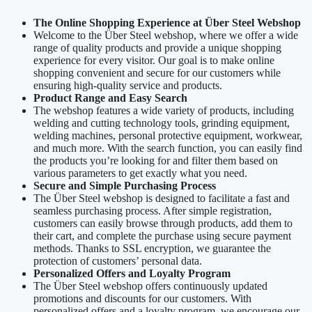
The Online Shopping Experience at Über Steel Webshop
Welcome to the Über Steel webshop, where we offer a wide
range of quality products and provide a unique shopping
experience for every visitor. Our goal is to make online
shopping convenient and secure for our customers while
ensuring high-quality service and products.
Product Range and Easy Search
The webshop features a wide variety of products, including
welding and cutting technology tools, grinding equipment,
welding machines, personal protective equipment, workwear,
and much more. With the search function, you can easily find
the products you’re looking for and filter them based on
various parameters to get exactly what you need.
Secure and Simple Purchasing Process
The Über Steel webshop is designed to facilitate a fast and
seamless purchasing process. After simple registration,
customers can easily browse through products, add them to
their cart, and complete the purchase using secure payment
methods. Thanks to SSL encryption, we guarantee the
protection of customers’ personal data.
Personalized Offers and Loyalty Program
The Über Steel webshop offers continuously updated
promotions and discounts for our customers. With
personalized offers and a loyalty program, we encourage our