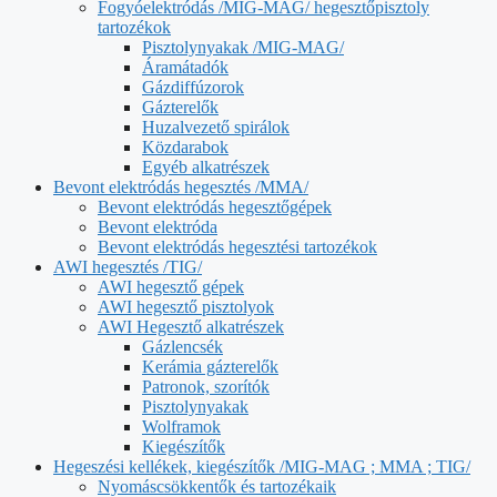
Fogyóelektródás /MIG-MAG/ hegesztőpisztoly
tartozékok
Pisztolynyakak /MIG-MAG/
Áramátadók
Gázdiffúzorok
Gázterelők
Huzalvezető spirálok
Közdarabok
Egyéb alkatrészek
Bevont elektródás hegesztés /MMA/
Bevont elektródás hegesztőgépek
Bevont elektróda
Bevont elektródás hegesztési tartozékok
AWI hegesztés /TIG/
AWI hegesztő gépek
AWI hegesztő pisztolyok
AWI Hegesztő alkatrészek
Gázlencsék
Kerámia gázterelők
Patronok, szorítók
Pisztolynyakak
Wolframok
Kiegészítők
Hegeszési kellékek, kiegészítők /MIG-MAG ; MMA ; TIG/
Nyomáscsökkentők és tartozékaik