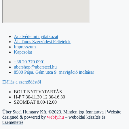
Adatvédelmi nyilatkozat
Általános Szerződési Feltételek
Impresszum
Kapcsolat
+36 20 370 0901
ubershop@ubersteel.hu
8500 Pápa, Gém utca 9. (navigáció indítása)
Elállás a szerződéstől
BOLT NYITVATARTÁS
H-P 7.30-11.30 12.30-16.30
SZOMBAT 8.00-12.00
Über Steel Hungary Kft. ©2023. Minden jog fenntartva | Website
designed & powered by
webfy.hu
– weboldal készítés és
üzemeltetés