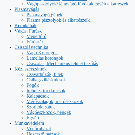
Vágópisztolyok/ lángvágó fúvókák egyéb alkatrészek
Plazmavágás
Plazmavágó gépek
Plazma pisztolyok és alkatrészeik
Kemikáliák
Vágás, Fúrás-,
Menetfúró
Fúrószár
Csiszolástechnika
Vágó Korongok
Lamellás korongok
Csiszolás, Mechanikus felület tisztítás
Kézi szerszámok
Csavarhúzók, bitek
Csillag-villáskulcsok
Fogók
Imbusz-,torxkulcsok
Kalapácsok
Mérőszalagok, mérőeszközök
Szorítók, satuk
Vágóeszközök, pengék
Egyéb
Munkavédelem
Védőruházat
Hegesztő pajzsok