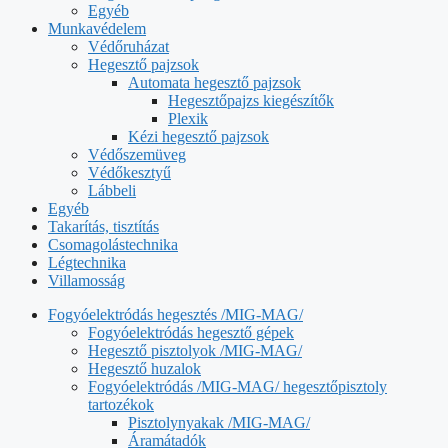
Egyéb
Munkavédelem
Védőruházat
Hegesztő pajzsok
Automata hegesztő pajzsok
Hegesztőpajzs kiegészítők
Plexik
Kézi hegesztő pajzsok
Védőszemüveg
Védőkesztyű
Lábbeli
Egyéb
Takarítás, tisztítás
Csomagolástechnika
Légtechnika
Villamosság
Fogyóelektródás hegesztés /MIG-MAG/
Fogyóelektródás hegesztő gépek
Hegesztő pisztolyok /MIG-MAG/
Hegesztő huzalok
Fogyóelektródás /MIG-MAG/ hegesztőpisztoly
tartozékok
Pisztolynyakak /MIG-MAG/
Áramátadók