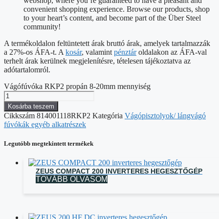
webshop, where you’re guaranteed to have a pleasant and
convenient shopping experience. Browse our products, shop
to your heart’s content, and become part of the Über Steel
community!
A termékoldalon feltüntetett árak bruttó árak, amelyek tartalmazzák
a 27%-os ÁFA-t. A
kosár
, valamint
pénztár
oldalakon az ÁFA-val
terhelt árak kerülnek megjelenítésre, tételesen tájékoztatva az
adótartalomról.
Vágófúvóka RKP2 propán 8-20mm mennyiség
Kosárba teszem
Cikkszám
814001118RKP2
Kategória
Vágópisztolyok/ lángvágó
fúvókák egyéb alkatrészek
Legutóbb megtekintett termékek
ZEUS COMPACT 200 INVERTERES HEGESZTŐGÉP
TOVÁBB OLVASOM