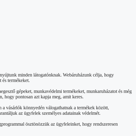
t nyújtunk minden látogatónknak. Webáruházunk célja, hogy
t és termékeket.
et, hegesztő gépeket, munkavédelmi termékeket, munkaruházatot és még
n, hogy pontosan azt kapja meg, amit keres.
án a vásárlók könnyedén válogathatnak a termékek között,
arantáljuk az ügyfelek személyes adatainak védelmét.
ségprogrammal ösztönözzük az ügyfeleinket, hogy rendszeresen