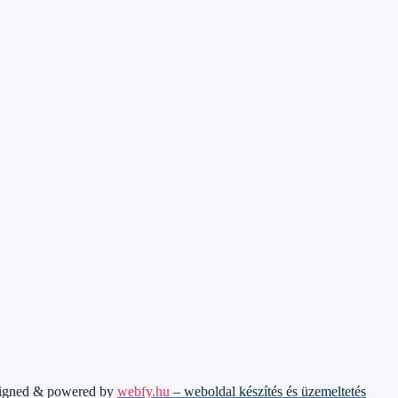
signed & powered by
webfy.hu
– weboldal készítés és üzemeltetés