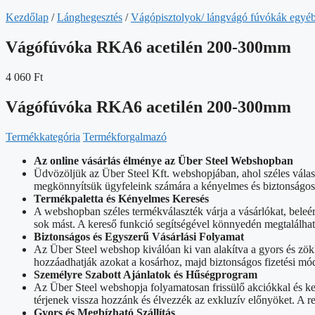
Kezdőlap
/
Lánghegesztés
/
Vágópisztolyok/ lángvágó fúvókák egyéb
Vágófúvóka RKA6 acetilén 200-300mm
4 060
Ft
Vágófúvóka RKA6 acetilén 200-300mm
Termékkategória
Termékforgalmazó
Az online vásárlás élménye az Über Steel Webshopban
Üdvözöljük az Über Steel Kft. webshopjában, ahol széles vála
megkönnyítsük ügyfeleink számára a kényelmes és biztonságos o
Termékpaletta és Kényelmes Keresés
A webshopban széles termékválaszték várja a vásárlókat, beleé
sok mást. A kereső funkció segítségével könnyedén megtalálhat
Biztonságos és Egyszerű Vásárlási Folyamat
Az Über Steel webshop kiválóan ki van alakítva a gyors és zök
hozzáadhatják azokat a kosárhoz, majd biztonságos fizetési mód
Személyre Szabott Ajánlatok és Hűségprogram
Az Über Steel webshopja folyamatosan frissülő akciókkal és k
térjenek vissza hozzánk és élvezzék az exkluzív előnyöket. A 
Gyors és Megbízható Szállítás