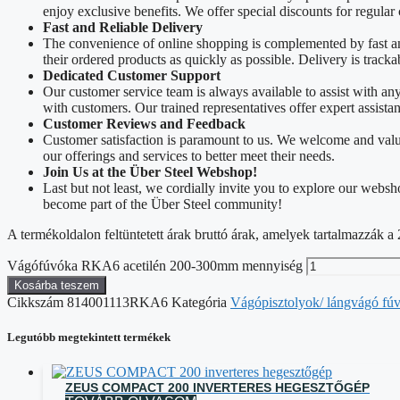
enjoy exclusive benefits. We offer special discounts for regular
Fast and Reliable Delivery
The convenience of online shopping is complemented by fast and 
their ordered products as quickly as possible. Delivery is track
Dedicated Customer Support
Our customer service team is always available to assist with a
with customers. Our trained representatives offer expert assista
Customer Reviews and Feedback
Customer satisfaction is paramount to us. We welcome and valu
our offerings and services to better meet their needs.
Join Us at the Über Steel Webshop!
Last but not least, we cordially invite you to explore our web
become part of the Über Steel community!
A termékoldalon feltüntetett árak bruttó árak, amelyek tartalmazzák
Vágófúvóka RKA6 acetilén 200-300mm mennyiség
Kosárba teszem
Cikkszám
814001113RKA6
Kategória
Vágópisztolyok/ lángvágó fúv
Legutóbb megtekintett termékek
ZEUS COMPACT 200 INVERTERES HEGESZTŐGÉP