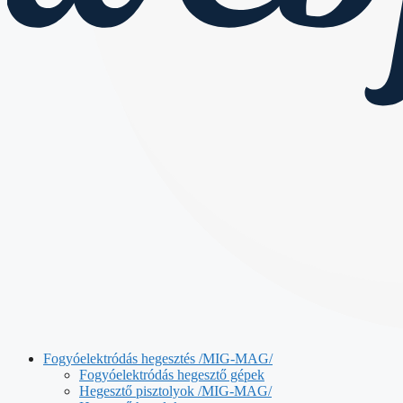
Fogyóelektródás hegesztés /MIG-MAG/
Fogyóelektródás hegesztő gépek
Hegesztő pisztolyok /MIG-MAG/