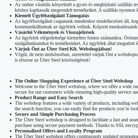
Az online vásárlás kényelmét a gyors és megbízható szállítás tes
kézhez kaphassák megrendelt termékeiket. A szállítás nyomon k
Kiemelt Ügyfélszolgálati Támogatás
Az ügyfélszolgálati csapatunk mindenkor rendelkezésre áll, ho
kommunikálhatnak az ügyfelek velünk. Képzett munkatársaink sz
Vásárlói Vélemények és Visszajelzések
Az ügyfelek elégedettsége kiemelten fontos számunkra. Örömmel
szolgáltatásainkat és termékeinket. Az ügyfelek által megadott
Várjuk Önt az Über Steel Kft. Webshopjában!
Végül, de nem utolsósorban, szeretettel várjuk Önt a webshopu
is részese az Über Steel közösségének!
The Online Shopping Experience at Über Steel Webshop
Welcome to the Über Steel webshop, where we offer a wide rang
secure for our customers while ensuring high-quality service an
Product Range and Easy Search
The webshop features a wide variety of products, including we
the search function, you can easily find the products you’re loo
Secure and Simple Purchasing Process
The Über Steel webshop is designed to facilitate a fast and sea
purchase using secure payment methods. Thanks to SSL encrypti
Personalized Offers and Loyalty Program
The Über Steel webshop offers continuously updated promotions