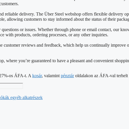
 customers.
reliable delivery. The Über Steel webshop offers flexible delivery opti
able, allowing customers to stay informed about the status of their packa
ny questions or issues. Whether through phone or email contact, our k
nce with products, ordering processes, or any other inquiries.
e customer reviews and feedback, which help us continually improve o
shop, where you’re guaranteed to have a pleasant and convenient shoppin
 a 27%-os ÁFA-t. A
kosár
, valamint
pénztár
oldalakon az ÁFA-val terhelt á
ókák egyéb alkatrészek