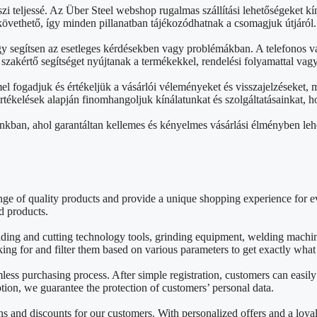
zi teljessé. Az Über Steel webshop rugalmas szállítási lehetőségeket kín
övethető, így minden pillanatban tájékozódhatnak a csomagjuk útjáról.
gy segítsen az esetleges kérdésekben vagy problémákban. A telefonos v
akértő segítséget nyújtanak a termékekkel, rendelési folyamattal vag
 fogadjuk és értékeljük a vásárlói véleményeket és visszajelzéseket,
 értékelések alapján finomhangoljuk kínálatunkat és szolgáltatásainkat
nkban, ahol garantáltan kellemes és kényelmes vásárlási élményben leh
e of quality products and provide a unique shopping experience for ev
d products.
lding and cutting technology tools, grinding equipment, welding mach
king for and filter them based on various parameters to get exactly wha
mless purchasing process. After simple registration, customers can easil
on, we guarantee the protection of customers’ personal data.
 and discounts for our customers. With personalized offers and a loya