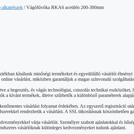
 alkatrészek
/ Vágófúvóka RKA6 acetilén 200-300mm
sztékban kínálunk minőségi termékeket és egyedülálló vásárlói élmény
nline vásárlást, miközben garantáljuk a magas színvonalú szolgáltatás
rtve a hegesztés, és vágás technológiai, csiszolás technikai eszközök
ók a kívánt termékek, illetve szűrhetők a különböző paraméterek alapjá
kenőmentes vásárlási folyamat érdekében. Az egyszerű regisztráció ut
szerekkel rendezhetik a vásárlást. A SSL titkosításnak köszönhetően g
edvezményekkel várja vásárlóit. Személyre szabott ajánlatokkal és hű
rendszeres vásárlóknak különleges kedvezményeket tudunk ajánlani.