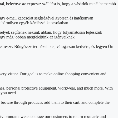
ál, beleértve az expressz szállítást is, hogy a vásárlók minél hamarabb
agy e-mail kapcsolat segítségével gyorsan és hatékonyan
y bármilyen egyéb kérdéssel kapcsolatban.
 melyek segítenek nekünk abban, hogy folyamatosan fejlesszük
, hogy még jobban megfeleljünk az igényeiknek.
et része. Böngéssze termékeinket, válogasson kedvére, és legyen Ön
ery visitor. Our goal is to make online shopping convenient and
ines, personal protective equipment, workwear, and much more. With
t you need.
y browse through products, add them to their cart, and complete the
lty program, we encourage our customers to return regularly and