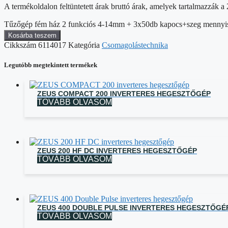
A termékoldalon feltüntetett árak bruttó árak, amelyek tartalmazzák
Tűzőgép fém ház 2 funkciós 4-14mm + 3x50db kapocs+szeg mennyi
Kosárba teszem
Cikkszám
6114017
Kategória
Csomagolástechnika
Legutóbb megtekintett termékek
ZEUS COMPACT 200 INVERTERES HEGESZTŐGÉP
TOVÁBB OLVASOM
ZEUS 200 HF DC INVERTERES HEGESZTŐGÉP
TOVÁBB OLVASOM
ZEUS 400 DOUBLE PULSE INVERTERES HEGESZTŐGÉ
TOVÁBB OLVASOM