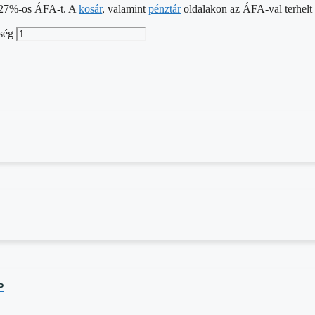
 a 27%-os ÁFA-t. A
kosár
, valamint
pénztár
oldalakon az ÁFA-val terhelt á
ség
P