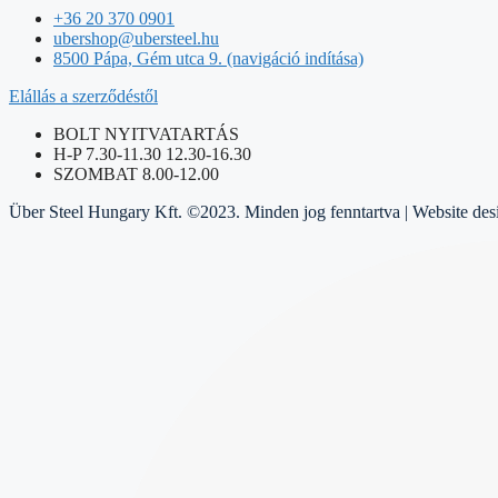
+36 20 370 0901
ubershop@ubersteel.hu
8500 Pápa, Gém utca 9. (navigáció indítása)
Elállás a szerződéstől
BOLT NYITVATARTÁS
H-P 7.30-11.30 12.30-16.30
SZOMBAT 8.00-12.00
Über Steel Hungary Kft. ©2023. Minden jog fenntartva | Website de