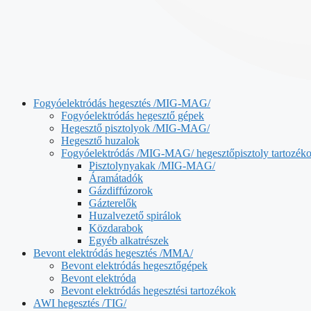
Fogyóelektródás hegesztés /MIG-MAG/
Fogyóelektródás hegesztő gépek
Hegesztő pisztolyok /MIG-MAG/
Hegesztő huzalok
Fogyóelektródás /MIG-MAG/ hegesztőpisztoly tartozék
Pisztolynyakak /MIG-MAG/
Áramátadók
Gázdiffúzorok
Gázterelők
Huzalvezető spirálok
Közdarabok
Egyéb alkatrészek
Bevont elektródás hegesztés /MMA/
Bevont elektródás hegesztőgépek
Bevont elektróda
Bevont elektródás hegesztési tartozékok
AWI hegesztés /TIG/