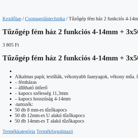
Kezdőlap
/
Csomagolástechnika
/ Tűzőgép fém ház 2 funkciós 4-14
Tűzőgép fém ház 2 funkciós 4-14mm + 3x5
3 805
Ft
Tűzőgép fém ház 2 funkciós 4-14mm + 3x5
Alkalmas papír, textíliák, vékonyabb faanyagok, vékony műa. l
– fémházas
– állítható ütőerő
– kapocs szélesség 11,3mm
– kapocs hosszúság 4-14mm
-tartozék:
50 db 8 mm-es tűzőkapocs
50 db 12mm-es U alakú tűzőkapocs
50 db 14mm-es T alakú tűzőkapocs
Termékkategória
Termékforgalmazó