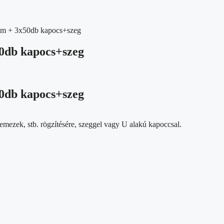
mm + 3x50db kapocs+szeg
0db kapocs+szeg
0db kapocs+szeg
emezek, stb. rögzítésére, szeggel vagy U alakú kapoccsal.