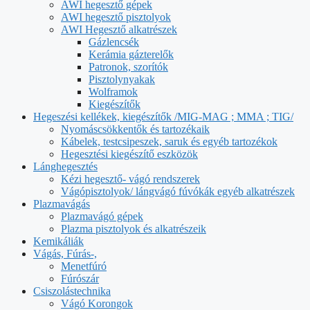
AWI hegesztő gépek
AWI hegesztő pisztolyok
AWI Hegesztő alkatrészek
Gázlencsék
Kerámia gázterelők
Patronok, szorítók
Pisztolynyakak
Wolframok
Kiegészítők
Hegeszési kellékek, kiegészítők /MIG-MAG ; MMA ; TIG/
Nyomáscsökkentők és tartozékaik
Kábelek, testcsipeszek, saruk és egyéb tartozékok
Hegesztési kiegészítő eszközök
Lánghegesztés
Kézi hegesztő- vágó rendszerek
Vágópisztolyok/ lángvágó fúvókák egyéb alkatrészek
Plazmavágás
Plazmavágó gépek
Plazma pisztolyok és alkatrészeik
Kemikáliák
Vágás, Fúrás-,
Menetfúró
Fúrószár
Csiszolástechnika
Vágó Korongok