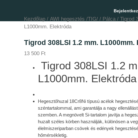
Bejelentke
Kezdőlap
/
AWI hegesztés /TIG/
/
Pálca
/ Tigrod 
L1000mm. Elektróda
Tigrod 308LSI 1.2 mm. L1000mm. 
13 500
Ft
Tigrod 308LSI 1.2 
L1000mm. Elektróda
Hegesztőhuzal 18Cr8Ni típusú acélok hegesztés
széntartalommal, ami garantálja a nagy ellenállá
szemben. A megnövelt Si-tartalom javítja a hegesz
huzalt széles körben használják, különösen a ve
élelmiszeriparban csövek és edények hegesztésé
hőmérsékletig.