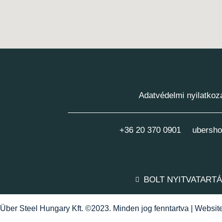
Adatvédelmi nyilatkoz
+36 20 370 0901
ubersho
BOLT NYITVATART
Über Steel Hungary Kft. ©2023. Minden jog fenntartva | Websi