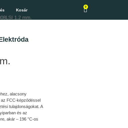
0
zés
Kosár
308LSI 1.2 mm.
Elektróda
mm.
éhez, alacsony
st az FCC-képződéssel
tési tulajdonságokat. A
gyiparban és az
re, akár – 196 °C-os