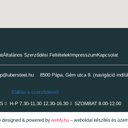
at
Általános Szerződési Feltételek
Impresszum
Kapcsolat
p@ubersteel.hu
8500 Pápa, Gém utca 9. (navigáció indít
Elállás a szerződéstől
ÁS
H-P 7.30-11.30 12.30-16.30
SZOMBAT 8.00-12.00
te designed & powered by
webfy.hu
– weboldal készítés és üzem