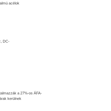
talmú acélok
z, DC-
tartalmazzák a 27%-os ÁFA-
árak kerülnek