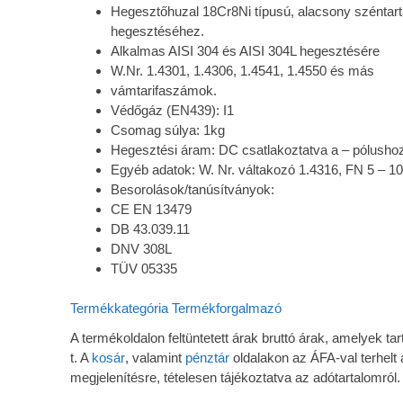
Hegesztőhuzal 18Cr8Ni típusú, alacsony széntar
hegesztéséhez.
Alkalmas AISI 304 és AISI 304L hegesztésére
W.Nr. 1.4301, 1.4306, 1.4541, 1.4550 és más
vámtarifaszámok.
Védőgáz (EN439): I1
Csomag súlya: 1kg
Hegesztési áram: DC csatlakoztatva a – pólusho
Egyéb adatok: W. Nr. váltakozó 1.4316, FN 5 – 10
Besorolások/tanúsítványok:
CE EN 13479
DB 43.039.11
DNV 308L
TÜV 05335
Termékkategória
Termékforgalmazó
A termékoldalon feltüntetett árak bruttó árak, amelyek 
t. A
kosár
, valamint
pénztár
oldalakon az ÁFA-val terhelt 
megjelenítésre, tételesen tájékoztatva az adótartalomról.