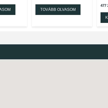
477
VASOM
TOVÁBB OLVASOM
K