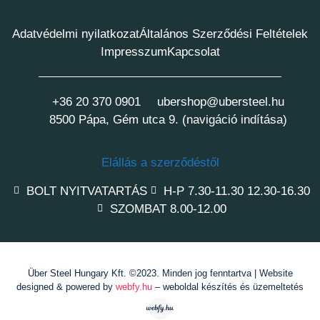
Adatvédelmi nyilatkozat
Általános Szerződési Feltételek
Impresszum
Kapcsolat
+36 20 370 0901
ubershop@ubersteel.hu
8500 Pápa, Gém utca 9. (navigáció indítása)
Elállás a szerződéstől
BOLT NYITVATARTÁS
H-P 7.30-11.30 12.30-16.30
SZOMBAT 8.00-12.00
Über Steel Hungary Kft. ©2023. Minden jog fenntartva | Website
designed & powered by
webfy.hu
– weboldal készítés és üzemeltetés