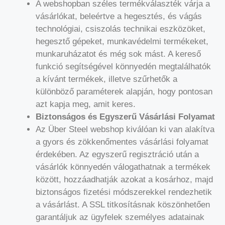
A webshopban széles termékválaszték várja a
vásárlókat, beleértve a hegesztés, és vágás
technológiai, csiszolás technikai eszközöket,
hegesztő gépeket, munkavédelmi termékeket,
munkaruházatot és még sok mást. A kereső
funkció segítségével könnyedén megtalálhatók
a kívánt termékek, illetve szűrhetők a
különböző paraméterek alapján, hogy pontosan
azt kapja meg, amit keres.
Biztonságos és Egyszerű Vásárlási Folyamat
Az Über Steel webshop kiválóan ki van alakítva
a gyors és zökkenőmentes vásárlási folyamat
érdekében. Az egyszerű regisztráció után a
vásárlók könnyedén válogathatnak a termékek
között, hozzáadhatják azokat a kosárhoz, majd
biztonságos fizetési módszerekkel rendezhetik
a vásárlást. A SSL titkosításnak köszönhetően
garantáljuk az ügyfelek személyes adatainak