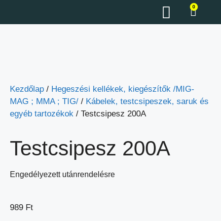
0
Kezdőlap
/
Hegeszési kellékek, kiegészítők /MIG-
MAG ; MMA ; TIG/
/
Kábelek, testcsipeszek, saruk és
egyéb tartozékok
/ Testcsipesz 200A
Testcsipesz 200A
Engedélyezett utánrendelésre
989
Ft