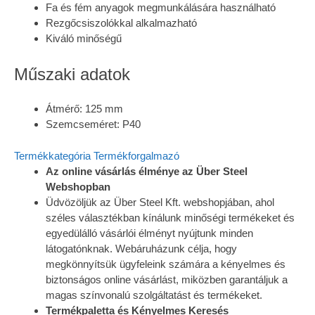
Fa és fém anyagok megmunkálására használható
Rezgőcsiszolókkal alkalmazható
Kiváló minőségű
Műszaki adatok
Átmérő: 125 mm
Szemcseméret: P40
Termékkategória
Termékforgalmazó
Az online vásárlás élménye az Über Steel
Webshopban
Üdvözöljük az Über Steel Kft. webshopjában, ahol
széles választékban kínálunk minőségi termékeket és
egyedülálló vásárlói élményt nyújtunk minden
látogatónknak. Webáruházunk célja, hogy
megkönnyítsük ügyfeleink számára a kényelmes és
biztonságos online vásárlást, miközben garantáljuk a
magas színvonalú szolgáltatást és termékeket.
Termékpaletta és Kényelmes Keresés