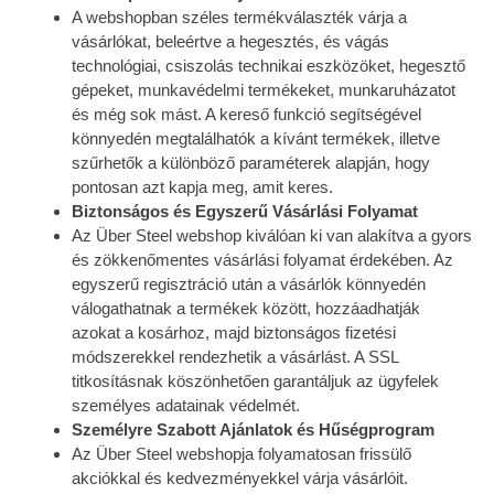
A webshopban széles termékválaszték várja a
vásárlókat, beleértve a hegesztés, és vágás
technológiai, csiszolás technikai eszközöket, hegesztő
gépeket, munkavédelmi termékeket, munkaruházatot
és még sok mást. A kereső funkció segítségével
könnyedén megtalálhatók a kívánt termékek, illetve
szűrhetők a különböző paraméterek alapján, hogy
pontosan azt kapja meg, amit keres.
Biztonságos és Egyszerű Vásárlási Folyamat
Az Über Steel webshop kiválóan ki van alakítva a gyors
és zökkenőmentes vásárlási folyamat érdekében. Az
egyszerű regisztráció után a vásárlók könnyedén
válogathatnak a termékek között, hozzáadhatják
azokat a kosárhoz, majd biztonságos fizetési
módszerekkel rendezhetik a vásárlást. A SSL
titkosításnak köszönhetően garantáljuk az ügyfelek
személyes adatainak védelmét.
Személyre Szabott Ajánlatok és Hűségprogram
Az Über Steel webshopja folyamatosan frissülő
akciókkal és kedvezményekkel várja vásárlóit.