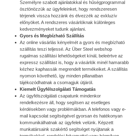
Személyre szabott ajánlatokkal és hűségprogrammal
ösztönözzük az ügyfeleinket, hogy rendszeresen
térjenek vissza hozzánk és élvezzék az exkluzív
előnyöket. A rendszeres vásárlóknak különleges
kedvezményeket tudunk ajánlani.
Gyors és Megbízható Szállítás
Az online vásárlás kényelmét a gyors és megbízható
szállítás teszi teljessé. Az Über Steel webshop
rugalmas szállítási lehetőségeket kínál, beleértve az
expressz szállítást is, hogy a vásárlók minél hamarabb
kézhez kaphassák megrendelt termékeiket. A szállítás
nyomon követhető, így minden pillanatban
tájékozódhatnak a csomagjuk útjáról.
Kiemelt Ügyfélszolgálati Támogatás
Az ügyfélszolgálati csapatunk mindenkor
rendelkezésre áll, hogy segítsen az esetleges
kérdésekben vagy problémákban. A telefonos vagy e-
mail kapcsolat segítségével gyorsan és hatékonyan
kommunikálhatnak az ügyfelek velünk. Képzett
munkatársaink szakértő segítséget nyújtanak a
termékekkel, rendelési folyamattal vagy bármilyen