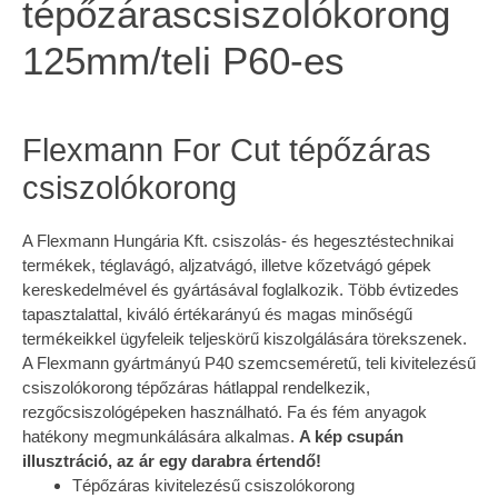
tépőzárascsiszolókorong
125mm/teli P60-es
Flexmann For Cut tépőzáras
csiszolókorong
A Flexmann Hungária Kft. csiszolás- és hegesztéstechnikai
termékek, téglavágó, aljzatvágó, illetve kőzetvágó gépek
kereskedelmével és gyártásával foglalkozik. Több évtizedes
tapasztalattal, kiváló értékarányú és magas minőségű
termékeikkel ügyfeleik teljeskörű kiszolgálására törekszenek.
A Flexmann gyártmányú P40 szemcseméretű, teli kivitelezésű
csiszolókorong tépőzáras hátlappal rendelkezik,
rezgőcsiszológépeken használható. Fa és fém anyagok
hatékony megmunkálására alkalmas.
A kép csupán
illusztráció, az ár egy darabra értendő!
Tépőzáras kivitelezésű csiszolókorong