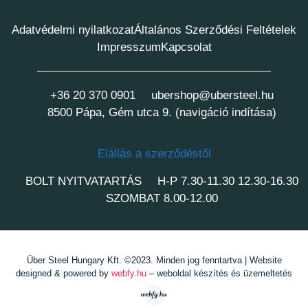
Adatvédelmi nyilatkozat
Általános Szerződési Feltételek
Impresszum
Kapcsolat
+36 20 370 0901
ubershop@ubersteel.hu
8500 Pápa, Gém utca 9. (navigáció indítása)
Elállás a szerződéstől
BOLT NYITVATARTÁS
H-P 7.30-11.30 12.30-16.30
SZOMBAT 8.00-12.00
Über Steel Hungary Kft. ©2023. Minden jog fenntartva | Website
designed & powered by
webfy.hu
– weboldal készítés és üzemeltetés