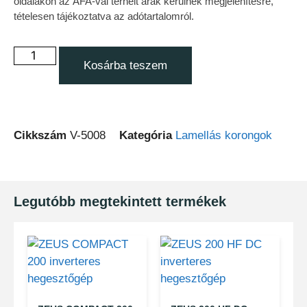
oldalakon az ÁFA-val terhelt árak kerülnek megjelenítésre,
tételesen tájékoztatva az adótartalomról.
Kosárba teszem
Cikkszám
V-5008
Kategória
Lamellás korongok
Legutóbb megtekintett termékek