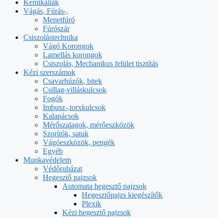
Kemikáliák
Vágás, Fúrás-,
Menetfúró
Fúrószár
Csiszolástechnika
Vágó Korongok
Lamellás korongok
Csiszolás, Mechanikus felület tisztítás
Kézi szerszámok
Csavarhúzók, bitek
Csillag-villáskulcsok
Fogók
Imbusz-,torxkulcsok
Kalapácsok
Mérőszalagok, mérőeszközök
Szorítók, satuk
Vágóeszközök, pengék
Egyéb
Munkavédelem
Védőruházat
Hegesztő pajzsok
Automata hegesztő pajzsok
Hegesztőpajzs kiegészítők
Plexik
Kézi hegesztő pajzsok