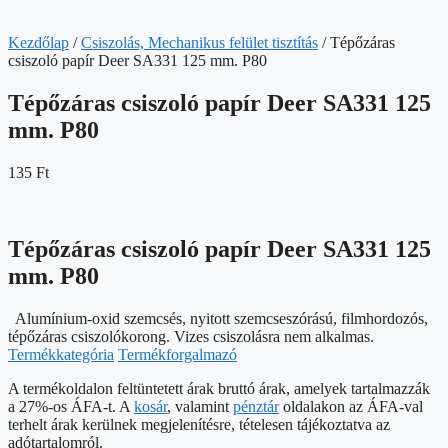
Kezdőlap
/
Csiszolás, Mechanikus felület tisztítás
/ Tépőzáras
csiszoló papír Deer SA331 125 mm. P80
Tépőzáras csiszoló papír Deer SA331 125
mm. P80
135
Ft
Tépőzáras csiszoló papír Deer SA331 125
mm. P80
Alumínium-oxid szemcsés, nyitott szemcseszórású, filmhordozós,
tépőzáras csiszolókorong. Vizes csiszolásra nem alkalmas.
Termékkategória
Termékforgalmazó
A termékoldalon feltüntetett árak bruttó árak, amelyek tartalmazzák
a 27%-os ÁFA-t. A
kosár
, valamint
pénztár
oldalakon az ÁFA-val
terhelt árak kerülnek megjelenítésre, tételesen tájékoztatva az
adótartalomról.