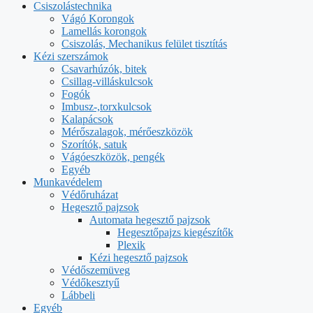
Csiszolástechnika
Vágó Korongok
Lamellás korongok
Csiszolás, Mechanikus felület tisztítás
Kézi szerszámok
Csavarhúzók, bitek
Csillag-villáskulcsok
Fogók
Imbusz-,torxkulcsok
Kalapácsok
Mérőszalagok, mérőeszközök
Szorítók, satuk
Vágóeszközök, pengék
Egyéb
Munkavédelem
Védőruházat
Hegesztő pajzsok
Automata hegesztő pajzsok
Hegesztőpajzs kiegészítők
Plexik
Kézi hegesztő pajzsok
Védőszemüveg
Védőkesztyű
Lábbeli
Egyéb