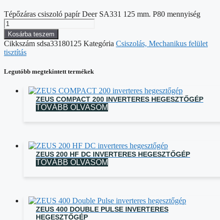
Tépőzáras csiszoló papír Deer SA331 125 mm. P80 mennyiség
Kosárba teszem
Cikkszám
sdsa33180125
Kategória
Csiszolás, Mechanikus felület
tisztítás
Legutóbb megtekintett termékek
ZEUS COMPACT 200 INVERTERES HEGESZTŐGÉP
TOVÁBB OLVASOM
ZEUS 200 HF DC INVERTERES HEGESZTŐGÉP
TOVÁBB OLVASOM
ZEUS 400 DOUBLE PULSE INVERTERES
HEGESZTŐGÉP