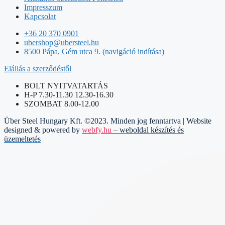
Impresszum
Kapcsolat
+36 20 370 0901
ubershop@ubersteel.hu
8500 Pápa, Gém utca 9. (navigáció indítása)
Elállás a szerződéstől
BOLT NYITVATARTÁS
H-P 7.30-11.30 12.30-16.30
SZOMBAT 8.00-12.00
Über Steel Hungary Kft. ©2023. Minden jog fenntartva | Website
designed & powered by
webfy.hu
– weboldal készítés és
üzemeltetés