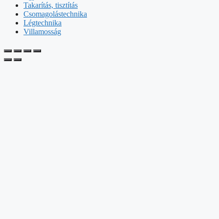
Takarítás, tisztítás
Csomagolástechnika
Légtechnika
Villamosság