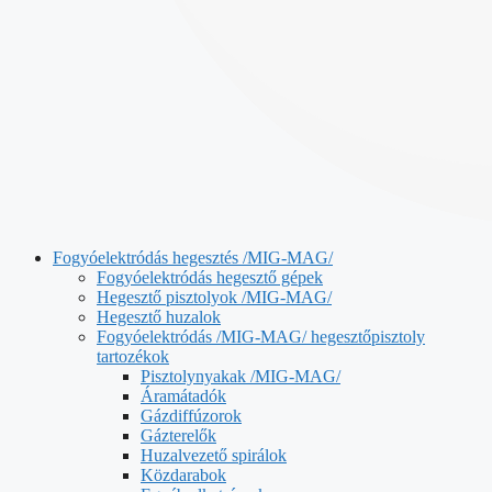
Fogyóelektródás hegesztés /MIG-MAG/
Fogyóelektródás hegesztő gépek
Hegesztő pisztolyok /MIG-MAG/
Hegesztő huzalok
Fogyóelektródás /MIG-MAG/ hegesztőpisztoly
tartozékok
Pisztolynyakak /MIG-MAG/
Áramátadók
Gázdiffúzorok
Gázterelők
Huzalvezető spirálok
Közdarabok