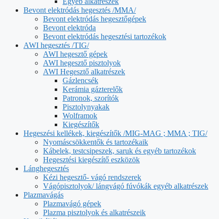
Egyéb alkatrészek
Bevont elektródás hegesztés /MMA/
Bevont elektródás hegesztőgépek
Bevont elektróda
Bevont elektródás hegesztési tartozékok
AWI hegesztés /TIG/
AWI hegesztő gépek
AWI hegesztő pisztolyok
AWI Hegesztő alkatrészek
Gázlencsék
Kerámia gázterelők
Patronok, szorítók
Pisztolynyakak
Wolframok
Kiegészítők
Hegeszési kellékek, kiegészítők /MIG-MAG ; MMA ; TIG/
Nyomáscsökkentők és tartozékaik
Kábelek, testcsipeszek, saruk és egyéb tartozékok
Hegesztési kiegészítő eszközök
Lánghegesztés
Kézi hegesztő- vágó rendszerek
Vágópisztolyok/ lángvágó fúvókák egyéb alkatrészek
Plazmavágás
Plazmavágó gépek
Plazma pisztolyok és alkatrészeik