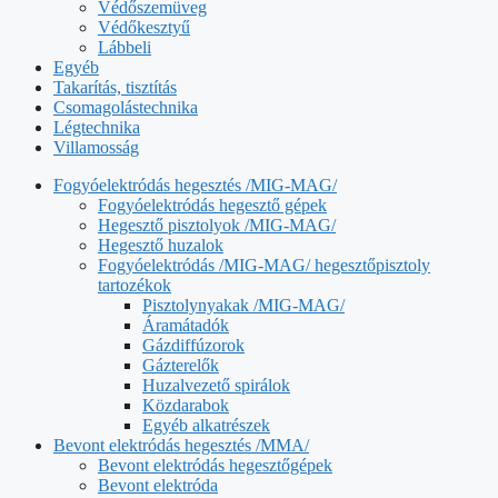
Védőszemüveg
Védőkesztyű
Lábbeli
Egyéb
Takarítás, tisztítás
Csomagolástechnika
Légtechnika
Villamosság
Fogyóelektródás hegesztés /MIG-MAG/
Fogyóelektródás hegesztő gépek
Hegesztő pisztolyok /MIG-MAG/
Hegesztő huzalok
Fogyóelektródás /MIG-MAG/ hegesztőpisztoly
tartozékok
Pisztolynyakak /MIG-MAG/
Áramátadók
Gázdiffúzorok
Gázterelők
Huzalvezető spirálok
Közdarabok
Egyéb alkatrészek
Bevont elektródás hegesztés /MMA/
Bevont elektródás hegesztőgépek
Bevont elektróda