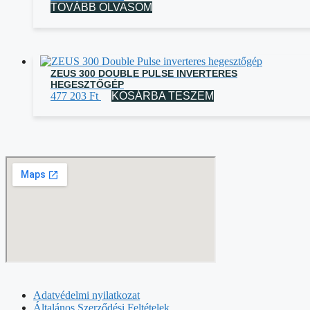
TOVÁBB OLVASOM
ZEUS 300 DOUBLE PULSE INVERTERES
HEGESZTŐGÉP
477 203
Ft
KOSÁRBA TESZEM
Adatvédelmi nyilatkozat
Általános Szerződési Feltételek