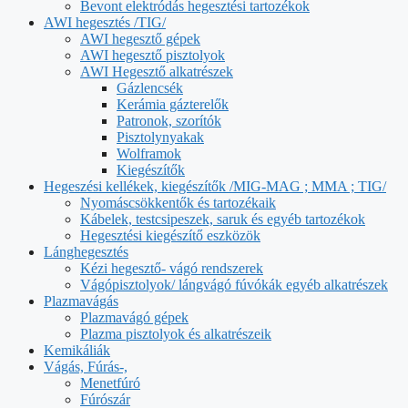
Bevont elektródás hegesztési tartozékok
AWI hegesztés /TIG/
AWI hegesztő gépek
AWI hegesztő pisztolyok
AWI Hegesztő alkatrészek
Gázlencsék
Kerámia gázterelők
Patronok, szorítók
Pisztolynyakak
Wolframok
Kiegészítők
Hegeszési kellékek, kiegészítők /MIG-MAG ; MMA ; TIG/
Nyomáscsökkentők és tartozékaik
Kábelek, testcsipeszek, saruk és egyéb tartozékok
Hegesztési kiegészítő eszközök
Lánghegesztés
Kézi hegesztő- vágó rendszerek
Vágópisztolyok/ lángvágó fúvókák egyéb alkatrészek
Plazmavágás
Plazmavágó gépek
Plazma pisztolyok és alkatrészeik
Kemikáliák
Vágás, Fúrás-,
Menetfúró
Fúrószár