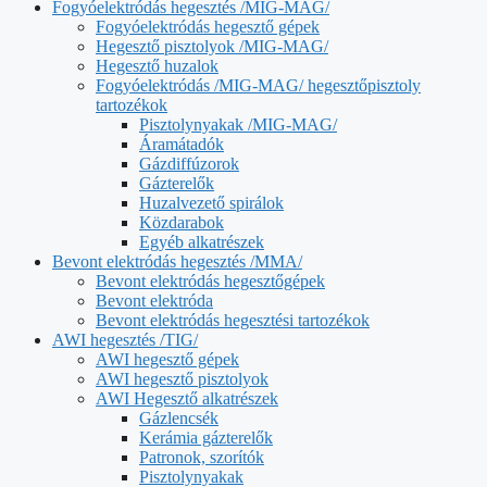
Fogyóelektródás hegesztés /MIG-MAG/
Fogyóelektródás hegesztő gépek
Hegesztő pisztolyok /MIG-MAG/
Hegesztő huzalok
Fogyóelektródás /MIG-MAG/ hegesztőpisztoly
tartozékok
Pisztolynyakak /MIG-MAG/
Áramátadók
Gázdiffúzorok
Gázterelők
Huzalvezető spirálok
Közdarabok
Egyéb alkatrészek
Bevont elektródás hegesztés /MMA/
Bevont elektródás hegesztőgépek
Bevont elektróda
Bevont elektródás hegesztési tartozékok
AWI hegesztés /TIG/
AWI hegesztő gépek
AWI hegesztő pisztolyok
AWI Hegesztő alkatrészek
Gázlencsék
Kerámia gázterelők
Patronok, szorítók
Pisztolynyakak