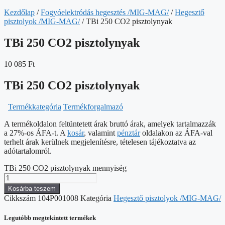
Kezdőlap
/
Fogyóelektródás hegesztés /MIG-MAG/
/
Hegesztő
pisztolyok /MIG-MAG/
/ TBi 250 CO2 pisztolynyak
TBi 250 CO2 pisztolynyak
10 085
Ft
TBi 250 CO2 pisztolynyak
Termékkategória
Termékforgalmazó
A termékoldalon feltüntetett árak bruttó árak, amelyek tartalmazzák
a 27%-os ÁFA-t. A
kosár
, valamint
pénztár
oldalakon az ÁFA-val
terhelt árak kerülnek megjelenítésre, tételesen tájékoztatva az
adótartalomról.
TBi 250 CO2 pisztolynyak mennyiség
Kosárba teszem
Cikkszám
104P001008
Kategória
Hegesztő pisztolyok /MIG-MAG/
Legutóbb megtekintett termékek