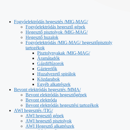
Fogyóelektródás hegesztés /MIG-MAG/
Fogyóelektródás hegesztő gépek
Hegesztő pisztolyok /MIG-MAG/
Hegesztő huzalok
Fogyóelektródás /MIG-MAG/ hegesztőpisztoly
tartozékok
Pisztolynyakak /MIG-MAG/
Áramátadók
Gázdiffúzorok
Gázterelők
Huzalvezető spirálok
Közdarabok
Egyéb alkatrészek
Bevont elektródás hegesztés /MMA/
Bevont elektródás hegesztőgépek
Bevont elektróda
Bevont elektródás hegesztési tartozékok
AWI hegesztés /TIG/
AWI hegesztő gépek
AWI hegesztő pisztolyok
AWI Hegesztő alkatrészek