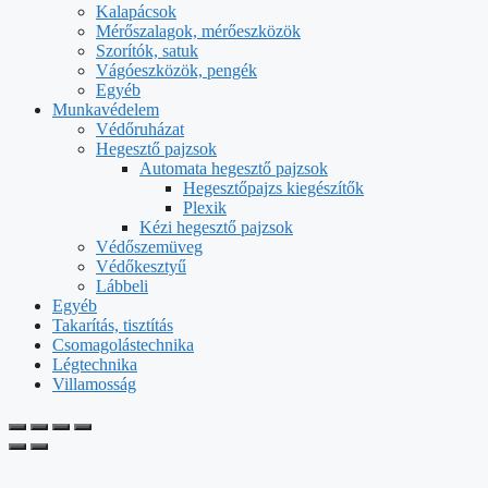
Kalapácsok
Mérőszalagok, mérőeszközök
Szorítók, satuk
Vágóeszközök, pengék
Egyéb
Munkavédelem
Védőruházat
Hegesztő pajzsok
Automata hegesztő pajzsok
Hegesztőpajzs kiegészítők
Plexik
Kézi hegesztő pajzsok
Védőszemüveg
Védőkesztyű
Lábbeli
Egyéb
Takarítás, tisztítás
Csomagolástechnika
Légtechnika
Villamosság