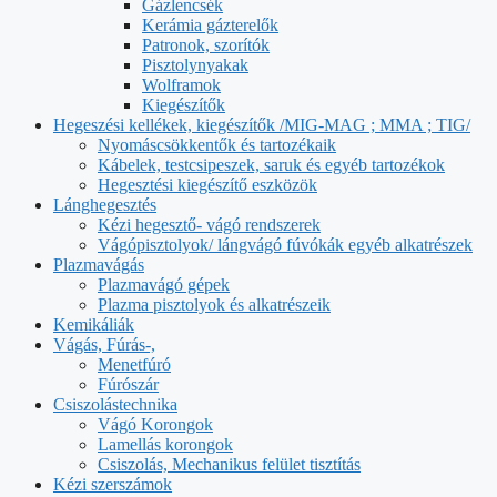
Gázlencsék
Kerámia gázterelők
Patronok, szorítók
Pisztolynyakak
Wolframok
Kiegészítők
Hegeszési kellékek, kiegészítők /MIG-MAG ; MMA ; TIG/
Nyomáscsökkentők és tartozékaik
Kábelek, testcsipeszek, saruk és egyéb tartozékok
Hegesztési kiegészítő eszközök
Lánghegesztés
Kézi hegesztő- vágó rendszerek
Vágópisztolyok/ lángvágó fúvókák egyéb alkatrészek
Plazmavágás
Plazmavágó gépek
Plazma pisztolyok és alkatrészeik
Kemikáliák
Vágás, Fúrás-,
Menetfúró
Fúrószár
Csiszolástechnika
Vágó Korongok
Lamellás korongok
Csiszolás, Mechanikus felület tisztítás
Kézi szerszámok