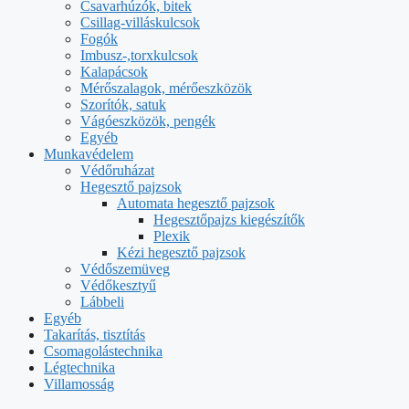
Csavarhúzók, bitek
Csillag-villáskulcsok
Fogók
Imbusz-,torxkulcsok
Kalapácsok
Mérőszalagok, mérőeszközök
Szorítók, satuk
Vágóeszközök, pengék
Egyéb
Munkavédelem
Védőruházat
Hegesztő pajzsok
Automata hegesztő pajzsok
Hegesztőpajzs kiegészítők
Plexik
Kézi hegesztő pajzsok
Védőszemüveg
Védőkesztyű
Lábbeli
Egyéb
Takarítás, tisztítás
Csomagolástechnika
Légtechnika
Villamosság