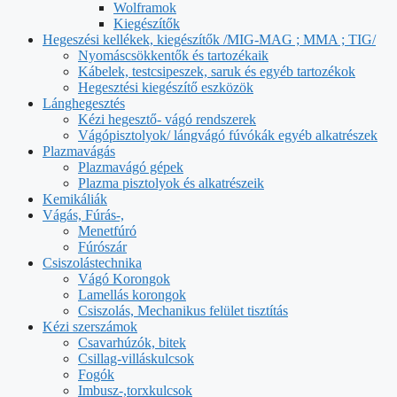
Wolframok
Kiegészítők
Hegeszési kellékek, kiegészítők /MIG-MAG ; MMA ; TIG/
Nyomáscsökkentők és tartozékaik
Kábelek, testcsipeszek, saruk és egyéb tartozékok
Hegesztési kiegészítő eszközök
Lánghegesztés
Kézi hegesztő- vágó rendszerek
Vágópisztolyok/ lángvágó fúvókák egyéb alkatrészek
Plazmavágás
Plazmavágó gépek
Plazma pisztolyok és alkatrészeik
Kemikáliák
Vágás, Fúrás-,
Menetfúró
Fúrószár
Csiszolástechnika
Vágó Korongok
Lamellás korongok
Csiszolás, Mechanikus felület tisztítás
Kézi szerszámok
Csavarhúzók, bitek
Csillag-villáskulcsok
Fogók
Imbusz-,torxkulcsok