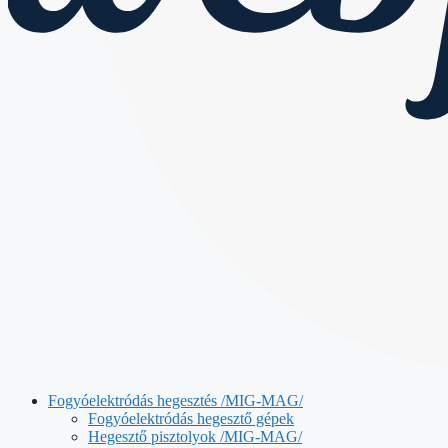
Fogyóelektródás hegesztés /MIG-MAG/
Fogyóelektródás hegesztő gépek
Hegesztő pisztolyok /MIG-MAG/