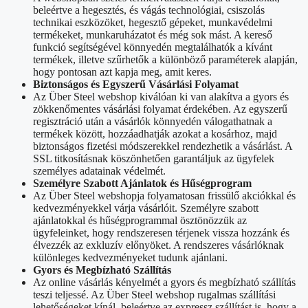
beleértve a hegesztés, és vágás technológiai, csiszolás
technikai eszközöket, hegesztő gépeket, munkavédelmi
termékeket, munkaruházatot és még sok mást. A kereső
funkció segítségével könnyedén megtalálhatók a kívánt
termékek, illetve szűrhetők a különböző paraméterek alapján,
hogy pontosan azt kapja meg, amit keres.
Biztonságos és Egyszerű Vásárlási Folyamat
Az Über Steel webshop kiválóan ki van alakítva a gyors és
zökkenőmentes vásárlási folyamat érdekében. Az egyszerű
regisztráció után a vásárlók könnyedén válogathatnak a
termékek között, hozzáadhatják azokat a kosárhoz, majd
biztonságos fizetési módszerekkel rendezhetik a vásárlást. A
SSL titkosításnak köszönhetően garantáljuk az ügyfelek
személyes adatainak védelmét.
Személyre Szabott Ajánlatok és Hűségprogram
Az Über Steel webshopja folyamatosan frissülő akciókkal és
kedvezményekkel várja vásárlóit. Személyre szabott
ajánlatokkal és hűségprogrammal ösztönözzük az
ügyfeleinket, hogy rendszeresen térjenek vissza hozzánk és
élvezzék az exkluzív előnyöket. A rendszeres vásárlóknak
különleges kedvezményeket tudunk ajánlani.
Gyors és Megbízható Szállítás
Az online vásárlás kényelmét a gyors és megbízható szállítás
teszi teljessé. Az Über Steel webshop rugalmas szállítási
lehetőségeket kínál, beleértve az expressz szállítást is, hogy a