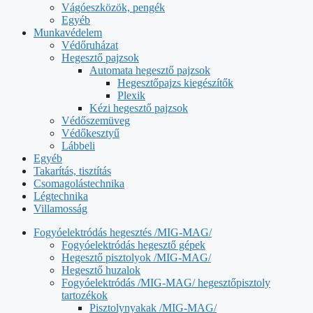
Vágóeszközök, pengék
Egyéb
Munkavédelem
Védőruházat
Hegesztő pajzsok
Automata hegesztő pajzsok
Hegesztőpajzs kiegészítők
Plexik
Kézi hegesztő pajzsok
Védőszemüveg
Védőkesztyű
Lábbeli
Egyéb
Takarítás, tisztítás
Csomagolástechnika
Légtechnika
Villamosság
Fogyóelektródás hegesztés /MIG-MAG/
Fogyóelektródás hegesztő gépek
Hegesztő pisztolyok /MIG-MAG/
Hegesztő huzalok
Fogyóelektródás /MIG-MAG/ hegesztőpisztoly
tartozékok
Pisztolynyakak /MIG-MAG/