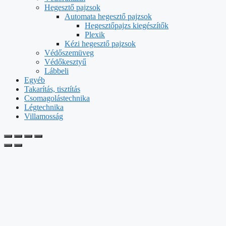
Hegesztő pajzsok
Automata hegesztő pajzsok
Hegesztőpajzs kiegészítők
Plexik
Kézi hegesztő pajzsok
Védőszemüveg
Védőkesztyű
Lábbeli
Egyéb
Takarítás, tisztítás
Csomagolástechnika
Légtechnika
Villamosság