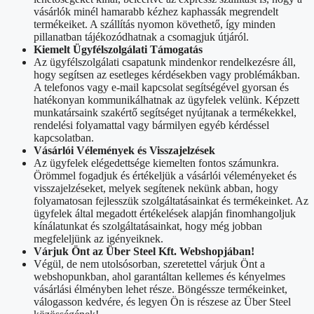
vásárlók minél hamarabb kézhez kaphassák megrendelt
termékeiket. A szállítás nyomon követhető, így minden
pillanatban tájékozódhatnak a csomagjuk útjáról.
Kiemelt Ügyfélszolgálati Támogatás
Az ügyfélszolgálati csapatunk mindenkor rendelkezésre áll,
hogy segítsen az esetleges kérdésekben vagy problémákban.
A telefonos vagy e-mail kapcsolat segítségével gyorsan és
hatékonyan kommunikálhatnak az ügyfelek velünk. Képzett
munkatársaink szakértő segítséget nyújtanak a termékekkel,
rendelési folyamattal vagy bármilyen egyéb kérdéssel
kapcsolatban.
Vásárlói Vélemények és Visszajelzések
Az ügyfelek elégedettsége kiemelten fontos számunkra.
Örömmel fogadjuk és értékeljük a vásárlói véleményeket és
visszajelzéseket, melyek segítenek nekünk abban, hogy
folyamatosan fejlesszük szolgáltatásainkat és termékeinket. Az
ügyfelek által megadott értékelések alapján finomhangoljuk
kínálatunkat és szolgáltatásainkat, hogy még jobban
megfeleljünk az igényeiknek.
Várjuk Önt az Über Steel Kft. Webshopjában!
Végül, de nem utolsósorban, szeretettel várjuk Önt a
webshopunkban, ahol garantáltan kellemes és kényelmes
vásárlási élményben lehet része. Böngéssze termékeinket,
válogasson kedvére, és legyen Ön is részese az Über Steel