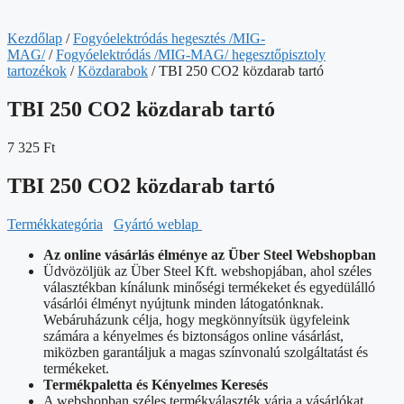
Kezdőlap
/
Fogyóelektródás hegesztés /MIG-
MAG/
/
Fogyóelektródás /MIG-MAG/ hegesztőpisztoly
tartozékok
/
Közdarabok
/ TBI 250 CO2 közdarab tartó
TBI 250 CO2 közdarab tartó
7 325
Ft
TBI 250 CO2 közdarab tartó
Termékkategória
Gyártó weblap
Az online vásárlás élménye az Über Steel Webshopban
Üdvözöljük az Über Steel Kft. webshopjában, ahol széles
választékban kínálunk minőségi termékeket és egyedülálló
vásárlói élményt nyújtunk minden látogatónknak.
Webáruházunk célja, hogy megkönnyítsük ügyfeleink
számára a kényelmes és biztonságos online vásárlást,
miközben garantáljuk a magas színvonalú szolgáltatást és
termékeket.
Termékpaletta és Kényelmes Keresés
A webshopban széles termékválaszték várja a vásárlókat,