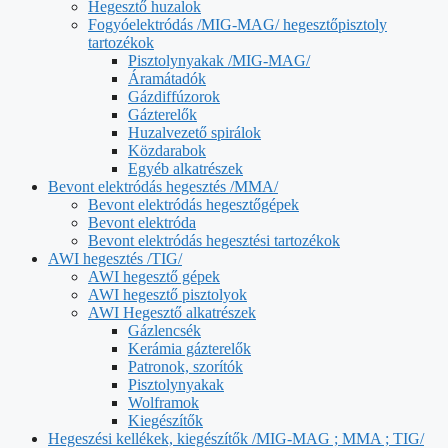
Hegesztő huzalok
Fogyóelektródás /MIG-MAG/ hegesztőpisztoly
tartozékok
Pisztolynyakak /MIG-MAG/
Áramátadók
Gázdiffúzorok
Gázterelők
Huzalvezető spirálok
Közdarabok
Egyéb alkatrészek
Bevont elektródás hegesztés /MMA/
Bevont elektródás hegesztőgépek
Bevont elektróda
Bevont elektródás hegesztési tartozékok
AWI hegesztés /TIG/
AWI hegesztő gépek
AWI hegesztő pisztolyok
AWI Hegesztő alkatrészek
Gázlencsék
Kerámia gázterelők
Patronok, szorítók
Pisztolynyakak
Wolframok
Kiegészítők
Hegeszési kellékek, kiegészítők /MIG-MAG ; MMA ; TIG/