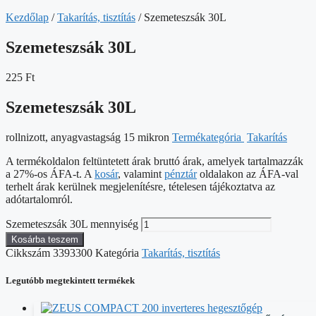
Kezdőlap
/
Takarítás, tisztítás
/ Szemeteszsák 30L
Szemeteszsák 30L
225
Ft
Szemeteszsák 30L
rollnizott, anyagvastagság 15 mikron
Termékategória
Takarítás
A termékoldalon feltüntetett árak bruttó árak, amelyek tartalmazzák
a 27%-os ÁFA-t. A
kosár
, valamint
pénztár
oldalakon az ÁFA-val
terhelt árak kerülnek megjelenítésre, tételesen tájékoztatva az
adótartalomról.
Szemeteszsák 30L mennyiség
Kosárba teszem
Cikkszám
3393300
Kategória
Takarítás, tisztítás
Legutóbb megtekintett termékek