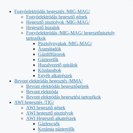
Fogyóelektródás hegesztés /MIG-MAG/
Fogyóelektródás hegesztő gépek
Hegesztő pisztolyok /MIG-MAG/
Hegesztő huzalok
Fogyóelektródás /MIG-MAG/ hegesztőpisztoly
tartozékok
Pisztolynyakak /MIG-MAG/
Áramátadók
Gázdiffúzorok
Gázterelők
Huzalvezető spirálok
Közdarabok
Egyéb alkatrészek
Bevont elektródás hegesztés /MMA/
Bevont elektródás hegesztőgépek
Bevont elektróda
Bevont elektródás hegesztési tartozékok
AWI hegesztés /TIG/
AWI hegesztő gépek
AWI hegesztő pisztolyok
AWI Hegesztő alkatrészek
Gázlencsék
Kerámia gázterelők