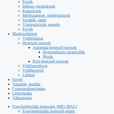
Fogók
Imbusz-,torxkulcsok
Kalapácsok
Mérőszalagok, mérőeszközök
Szorítók, satuk
Vágóeszközök, pengék
Egyéb
Munkavédelem
Védőruházat
Hegesztő pajzsok
Automata hegesztő pajzsok
Hegesztőpajzs kiegészítők
Plexik
Kézi hegesztő pajzsok
Védőszemüveg
Védőkesztyű
Lábbeli
Egyéb
Takarítás, tisztítás
Csomagolástechnika
Légtechnika
Villamosság
Fogyóelektródás hegesztés /MIG-MAG/
Fogyóelektródás hegesztő gépek