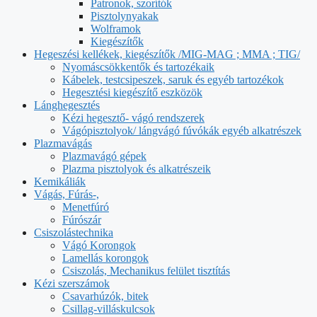
Patronok, szorítók
Pisztolynyakak
Wolframok
Kiegészítők
Hegeszési kellékek, kiegészítők /MIG-MAG ; MMA ; TIG/
Nyomáscsökkentők és tartozékaik
Kábelek, testcsipeszek, saruk és egyéb tartozékok
Hegesztési kiegészítő eszközök
Lánghegesztés
Kézi hegesztő- vágó rendszerek
Vágópisztolyok/ lángvágó fúvókák egyéb alkatrészek
Plazmavágás
Plazmavágó gépek
Plazma pisztolyok és alkatrészeik
Kemikáliák
Vágás, Fúrás-,
Menetfúró
Fúrószár
Csiszolástechnika
Vágó Korongok
Lamellás korongok
Csiszolás, Mechanikus felület tisztítás
Kézi szerszámok
Csavarhúzók, bitek
Csillag-villáskulcsok