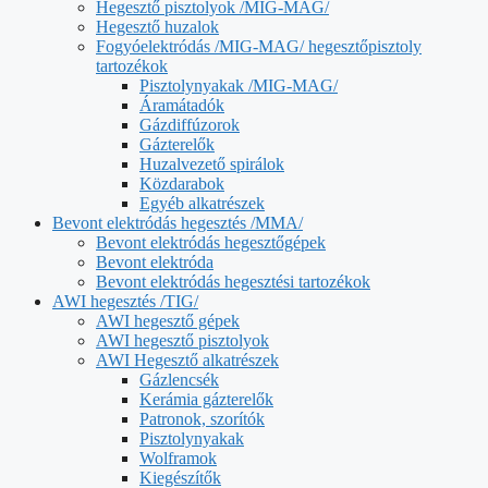
Hegesztő pisztolyok /MIG-MAG/
Hegesztő huzalok
Fogyóelektródás /MIG-MAG/ hegesztőpisztoly
tartozékok
Pisztolynyakak /MIG-MAG/
Áramátadók
Gázdiffúzorok
Gázterelők
Huzalvezető spirálok
Közdarabok
Egyéb alkatrészek
Bevont elektródás hegesztés /MMA/
Bevont elektródás hegesztőgépek
Bevont elektróda
Bevont elektródás hegesztési tartozékok
AWI hegesztés /TIG/
AWI hegesztő gépek
AWI hegesztő pisztolyok
AWI Hegesztő alkatrészek
Gázlencsék
Kerámia gázterelők
Patronok, szorítók
Pisztolynyakak
Wolframok
Kiegészítők