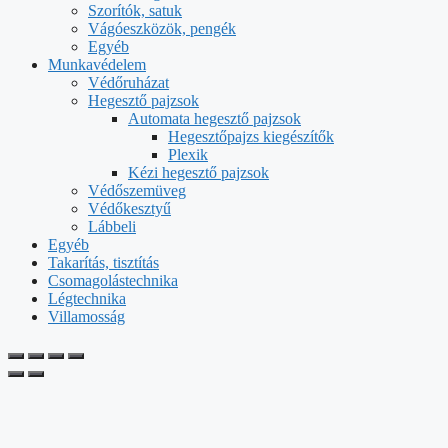
Szorítók, satuk
Vágóeszközök, pengék
Egyéb
Munkavédelem
Védőruházat
Hegesztő pajzsok
Automata hegesztő pajzsok
Hegesztőpajzs kiegészítők
Plexik
Kézi hegesztő pajzsok
Védőszemüveg
Védőkesztyű
Lábbeli
Egyéb
Takarítás, tisztítás
Csomagolástechnika
Légtechnika
Villamosság