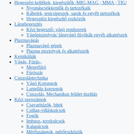
Hegeszési kellékek, kiegészítők /MIG-MAG ; MMA ; TIG/
Nyomáscsökkentők és tartozékaik
Kábelek, testcsipeszek, saruk és egyéb tartozékok
Hegesztési kiegészítő eszközök
Lánghegesztés
Kézi hegesztő- vágó rendszerek
Vágópisztolyok/ lángvágó fúvókák egyéb alkatrészek
Plazmavágás
Plazmavágó gépek
Plazma pisztolyok és alkatrészeik
Kemikáliák
Vágás, Fúrás-,
Menetfúró
Fúrószár
Csiszolástechnika
Vágó Korongok
Lamellás korongok
Csiszolás, Mechanikus felület tisztítás
Kézi szerszámok
Csavarhúzók, bitek
Csillag-villáskulcsok
Fogók
Imbusz-,torxkulcsok
Kalapácsok
Mérőszalagok, mérőeszközök