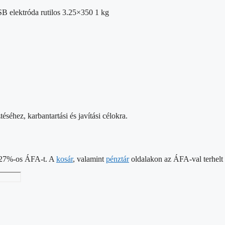
SB elektróda rutilos 3.25×350 1 kg
séhez, karbantartási és javítási célokra.
 a 27%-os ÁFA-t. A
kosár
, valamint
pénztár
oldalakon az ÁFA-val terhelt á