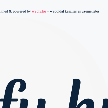
signed & powered by
webfy.hu
– weboldal készítés és üzemeltetés