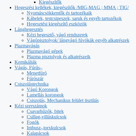
Kiegészítők
Hegeszési kellékek, kiegészítők /MIG-MAG ; MMA ; TIG/
Nyomáscsökkentők és tartozékaik
Kábelek, testcsipeszek, saruk és egyéb tartozékok
Hegesztési kiegészítő eszközök
Lánghegesztés
Kézi hegesztő- vágó rendszerek
Vágópisztolyok/ lángvágó fúvókák egyéb alkatrészek
Plazmavágás
Plazmavágó gépek
Plazma pisztolyok és alkatrészeik
Kemikáliák
Vágás, Fúrás-,
Menetfúró
Fúrószár
Csiszolástechnika
Vágó Korongok
Lamellás korongok
Csiszolás, Mechanikus felület tisztítás
Kézi szerszámok
Csavarhúzók, bitek
Csillag-villáskulcsok
Fogók
Imbusz-,torxkulcsok
Kalapácsok