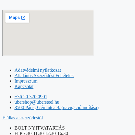
Adatvédelmi nyilatkozat
Általános Szerződési Feltételek
Impresszum
Kapcsolat
+36 20 370 0901
ubershop@ubersteel.hu
8500 Pápa, Gém utca 9. (navigáció indítása)
Elállás a szerződéstől
BOLT NYITVATARTÁS
H-P 7.30-11.30 12.30-16.30