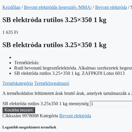
Kezdőlap
/
Bevont elektródás hegesztés /MMA/
/
Bevont elektróda
/ 
SB elektróda rutilos 3.25×350 1 kg
1 635
Ft
SB elektróda rutilos 3.25×350 1 kg
Termékleírás:
Rutil bevonatú hegesztőelektróda. Alkalmas szerkezetek hegeszté
SB elektróda rutilos 3.25×350 1 kg. ZAFPKF8 Lotus 6013
Terméskategória
Termékforgalmazó
A termékoldalon feltüntetett árak bruttó árak, amelyek tartalmazzák
SB elektróda rutilos 3.25x350 1 kg mennyiség
Kosárba teszem
Cikkszám
9978008
Kategória
Bevont elektróda
Legutóbb megtekintett termékek