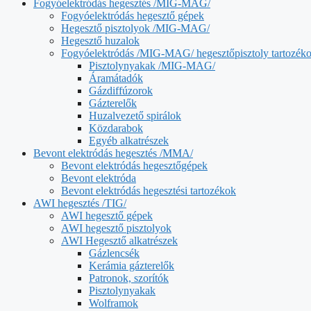
Fogyóelektródás hegesztés /MIG-MAG/
Fogyóelektródás hegesztő gépek
Hegesztő pisztolyok /MIG-MAG/
Hegesztő huzalok
Fogyóelektródás /MIG-MAG/ hegesztőpisztoly tartozék
Pisztolynyakak /MIG-MAG/
Áramátadók
Gázdiffúzorok
Gázterelők
Huzalvezető spirálok
Közdarabok
Egyéb alkatrészek
Bevont elektródás hegesztés /MMA/
Bevont elektródás hegesztőgépek
Bevont elektróda
Bevont elektródás hegesztési tartozékok
AWI hegesztés /TIG/
AWI hegesztő gépek
AWI hegesztő pisztolyok
AWI Hegesztő alkatrészek
Gázlencsék
Kerámia gázterelők
Patronok, szorítók
Pisztolynyakak
Wolframok