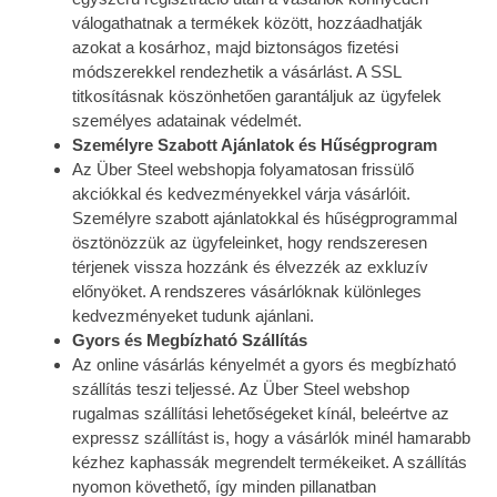
válogathatnak a termékek között, hozzáadhatják
azokat a kosárhoz, majd biztonságos fizetési
módszerekkel rendezhetik a vásárlást. A SSL
titkosításnak köszönhetően garantáljuk az ügyfelek
személyes adatainak védelmét.
Személyre Szabott Ajánlatok és Hűségprogram
Az Über Steel webshopja folyamatosan frissülő
akciókkal és kedvezményekkel várja vásárlóit.
Személyre szabott ajánlatokkal és hűségprogrammal
ösztönözzük az ügyfeleinket, hogy rendszeresen
térjenek vissza hozzánk és élvezzék az exkluzív
előnyöket. A rendszeres vásárlóknak különleges
kedvezményeket tudunk ajánlani.
Gyors és Megbízható Szállítás
Az online vásárlás kényelmét a gyors és megbízható
szállítás teszi teljessé. Az Über Steel webshop
rugalmas szállítási lehetőségeket kínál, beleértve az
expressz szállítást is, hogy a vásárlók minél hamarabb
kézhez kaphassák megrendelt termékeiket. A szállítás
nyomon követhető, így minden pillanatban