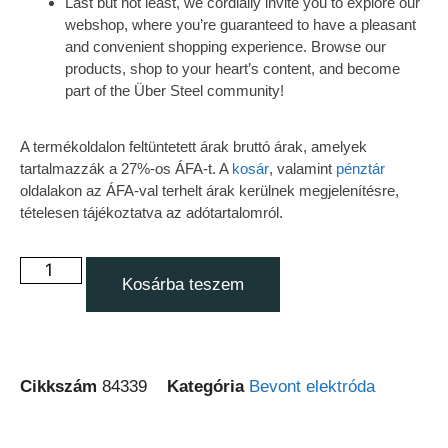
Last but not least, we cordially invite you to explore our
webshop, where you’re guaranteed to have a pleasant
and convenient shopping experience. Browse our
products, shop to your heart’s content, and become
part of the Über Steel community!
A termékoldalon feltüntetett árak bruttó árak, amelyek
tartalmazzák a 27%-os ÁFA-t. A
kosár
, valamint
pénztár
oldalakon az ÁFA-val terhelt árak kerülnek megjelenítésre,
tételesen tájékoztatva az adótartalomról.
Kosárba teszem
Cikkszám
84339
Kategória
Bevont elektróda