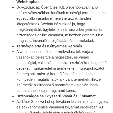
Webshopban
Üdvözöljük az Über Steel Kft. webshopjában, ahol
széles választékban kínálunk minőségi termékeket és
egyedülálló vásárlói élményt nyújtunk minden
látogatónknak. Webáruházunk célja, hogy
megkönnyítsük ügyfeleink számára a kényelmes és
biztonságos online vásárlást, miközben garantáljuk a
magas színvonalú szolgáltatást és termékeket.
Termékpaletta és Kényelmes Keresés
A webshopban széles termékválaszték várja a
vásárlókat, beleértve a hegesztés, és vágás
technológiai, csiszolás technikai eszközöket, hegesztő
gépeket, munkavédelmi termékeket, munkaruházatot
és még sok mást. A kereső funkció segítségével
könnyedén megtalálhatók a kívánt termékek, illetve
szűrhetők a különböző paraméterek alapján, hogy
pontosan azt kapja meg, amit keres.
Biztonságos és Egyszerű Vásárlási Folyamat
Az Über Steel webshop kiválóan ki van alakítva a gyors
és zökkenőmentes vásárlási folyamat érdekében. Az
egyszerű regisztráció után a vásárlók könnyedén