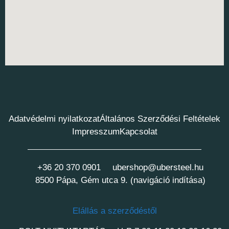
Adatvédelmi nyilatkozat
Általános Szerződési Feltételek
Impresszum
Kapcsolat
+36 20 370 0901
ubershop@ubersteel.hu
8500 Pápa, Gém utca 9. (navigáció indítása)
Elállás a szerződéstől