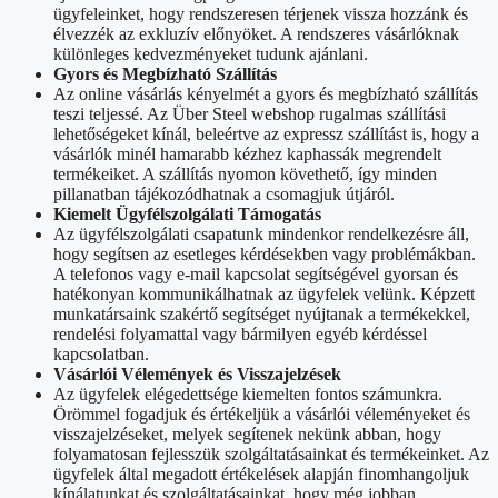
ügyfeleinket, hogy rendszeresen térjenek vissza hozzánk és
élvezzék az exkluzív előnyöket. A rendszeres vásárlóknak
különleges kedvezményeket tudunk ajánlani.
Gyors és Megbízható Szállítás
Az online vásárlás kényelmét a gyors és megbízható szállítás
teszi teljessé. Az Über Steel webshop rugalmas szállítási
lehetőségeket kínál, beleértve az expressz szállítást is, hogy a
vásárlók minél hamarabb kézhez kaphassák megrendelt
termékeiket. A szállítás nyomon követhető, így minden
pillanatban tájékozódhatnak a csomagjuk útjáról.
Kiemelt Ügyfélszolgálati Támogatás
Az ügyfélszolgálati csapatunk mindenkor rendelkezésre áll,
hogy segítsen az esetleges kérdésekben vagy problémákban.
A telefonos vagy e-mail kapcsolat segítségével gyorsan és
hatékonyan kommunikálhatnak az ügyfelek velünk. Képzett
munkatársaink szakértő segítséget nyújtanak a termékekkel,
rendelési folyamattal vagy bármilyen egyéb kérdéssel
kapcsolatban.
Vásárlói Vélemények és Visszajelzések
Az ügyfelek elégedettsége kiemelten fontos számunkra.
Örömmel fogadjuk és értékeljük a vásárlói véleményeket és
visszajelzéseket, melyek segítenek nekünk abban, hogy
folyamatosan fejlesszük szolgáltatásainkat és termékeinket. Az
ügyfelek által megadott értékelések alapján finomhangoljuk
kínálatunkat és szolgáltatásainkat, hogy még jobban