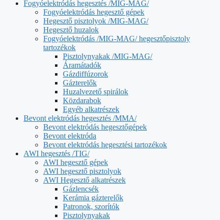
Fogyóelektródás hegesztés /MIG-MAG/
Fogyóelektródás hegesztő gépek
Hegesztő pisztolyok /MIG-MAG/
Hegesztő huzalok
Fogyóelektródás /MIG-MAG/ hegesztőpisztoly
tartozékok
Pisztolynyakak /MIG-MAG/
Áramátadók
Gázdiffúzorok
Gázterelők
Huzalvezető spirálok
Közdarabok
Egyéb alkatrészek
Bevont elektródás hegesztés /MMA/
Bevont elektródás hegesztőgépek
Bevont elektróda
Bevont elektródás hegesztési tartozékok
AWI hegesztés /TIG/
AWI hegesztő gépek
AWI hegesztő pisztolyok
AWI Hegesztő alkatrészek
Gázlencsék
Kerámia gázterelők
Patronok, szorítók
Pisztolynyakak