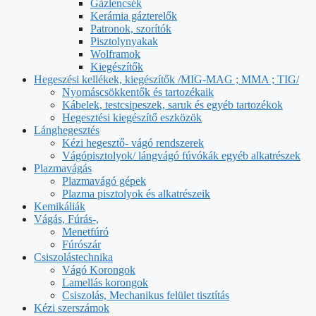
Gázlencsék
Kerámia gázterelők
Patronok, szorítók
Pisztolynyakak
Wolframok
Kiegészítők
Hegeszési kellékek, kiegészítők /MIG-MAG ; MMA ; TIG/
Nyomáscsökkentők és tartozékaik
Kábelek, testcsipeszek, saruk és egyéb tartozékok
Hegesztési kiegészítő eszközök
Lánghegesztés
Kézi hegesztő- vágó rendszerek
Vágópisztolyok/ lángvágó fúvókák egyéb alkatrészek
Plazmavágás
Plazmavágó gépek
Plazma pisztolyok és alkatrészeik
Kemikáliák
Vágás, Fúrás-,
Menetfúró
Fúrószár
Csiszolástechnika
Vágó Korongok
Lamellás korongok
Csiszolás, Mechanikus felület tisztítás
Kézi szerszámok