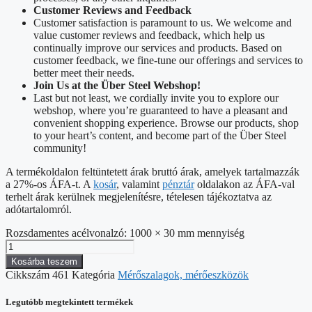
Customer Reviews and Feedback
Customer satisfaction is paramount to us. We welcome and
value customer reviews and feedback, which help us
continually improve our services and products. Based on
customer feedback, we fine-tune our offerings and services to
better meet their needs.
Join Us at the Über Steel Webshop!
Last but not least, we cordially invite you to explore our
webshop, where you’re guaranteed to have a pleasant and
convenient shopping experience. Browse our products, shop
to your heart’s content, and become part of the Über Steel
community!
A termékoldalon feltüntetett árak bruttó árak, amelyek tartalmazzák
a 27%-os ÁFA-t. A
kosár
, valamint
pénztár
oldalakon az ÁFA-val
terhelt árak kerülnek megjelenítésre, tételesen tájékoztatva az
adótartalomról.
Rozsdamentes acélvonalzó: 1000 × 30 mm mennyiség
Kosárba teszem
Cikkszám
461
Kategória
Mérőszalagok, mérőeszközök
Legutóbb megtekintett termékek