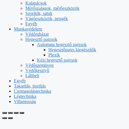
Kalapácsok
Mérőszalagok, mérőeszközök
Szorítók, satuk
Vágóeszközök, pengék
Egyéb
Munkavédelem
Védőruházat
Hegesztő pajzsok
Automata hegesztő pajzsok
Hegesztőpajzs kiegészítők
Plexik
Kézi hegesztő pajzsok
Védőszemüveg
Védőkesztyű
Lábbeli
Egyéb
Takarítás, tisztítás
Csomagolástechnika
Légtechnika
Villamosság