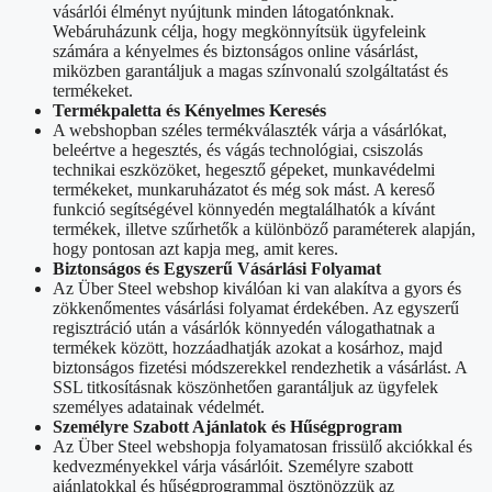
vásárlói élményt nyújtunk minden látogatónknak.
Webáruházunk célja, hogy megkönnyítsük ügyfeleink
számára a kényelmes és biztonságos online vásárlást,
miközben garantáljuk a magas színvonalú szolgáltatást és
termékeket.
Termékpaletta és Kényelmes Keresés
A webshopban széles termékválaszték várja a vásárlókat,
beleértve a hegesztés, és vágás technológiai, csiszolás
technikai eszközöket, hegesztő gépeket, munkavédelmi
termékeket, munkaruházatot és még sok mást. A kereső
funkció segítségével könnyedén megtalálhatók a kívánt
termékek, illetve szűrhetők a különböző paraméterek alapján,
hogy pontosan azt kapja meg, amit keres.
Biztonságos és Egyszerű Vásárlási Folyamat
Az Über Steel webshop kiválóan ki van alakítva a gyors és
zökkenőmentes vásárlási folyamat érdekében. Az egyszerű
regisztráció után a vásárlók könnyedén válogathatnak a
termékek között, hozzáadhatják azokat a kosárhoz, majd
biztonságos fizetési módszerekkel rendezhetik a vásárlást. A
SSL titkosításnak köszönhetően garantáljuk az ügyfelek
személyes adatainak védelmét.
Személyre Szabott Ajánlatok és Hűségprogram
Az Über Steel webshopja folyamatosan frissülő akciókkal és
kedvezményekkel várja vásárlóit. Személyre szabott
ajánlatokkal és hűségprogrammal ösztönözzük az