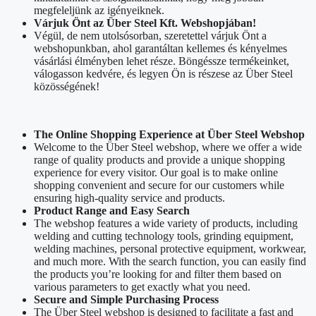
megfeleljünk az igényeiknek.
Várjuk Önt az Über Steel Kft. Webshopjában!
Végül, de nem utolsósorban, szeretettel várjuk Önt a
webshopunkban, ahol garantáltan kellemes és kényelmes
vásárlási élményben lehet része. Böngéssze termékeinket,
válogasson kedvére, és legyen Ön is részese az Über Steel
közösségének!
The Online Shopping Experience at Über Steel Webshop
Welcome to the Über Steel webshop, where we offer a wide
range of quality products and provide a unique shopping
experience for every visitor. Our goal is to make online
shopping convenient and secure for our customers while
ensuring high-quality service and products.
Product Range and Easy Search
The webshop features a wide variety of products, including
welding and cutting technology tools, grinding equipment,
welding machines, personal protective equipment, workwear,
and much more. With the search function, you can easily find
the products you’re looking for and filter them based on
various parameters to get exactly what you need.
Secure and Simple Purchasing Process
The Über Steel webshop is designed to facilitate a fast and