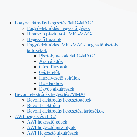
Fogyóelektródás hegesztés /MIG-MAG/
Fogyóelektródás hegesztő gépek
Hegesztő pisztolyok /MIG-MAG/
Hegesztő huzalok
Fogyóelektródás /MIG-MAG/ hegesztőpisztoly
tartozékok
Pisztolynyakak /MIG-MAG/
Áramátadók
Gázdiffúzorok
Gázterelők
Huzalvezető spirálok
Közdarabok
Egyéb alkatrészek
Bevont elektródás hegesztés /MMA/
Bevont elektródás hegesztőgépek
Bevont elektróda
Bevont elektródás hegesztési tartozékok
AWI hegesztés /TIG/
AWI hegesztő gépek
AWI hegesztő pisztolyok
AWI Hegesztő alkatrészek