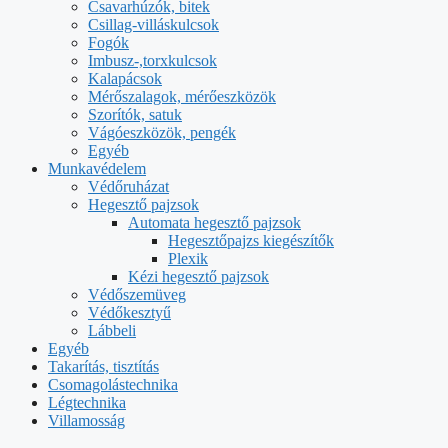
Csavarhúzók, bitek
Csillag-villáskulcsok
Fogók
Imbusz-,torxkulcsok
Kalapácsok
Mérőszalagok, mérőeszközök
Szorítók, satuk
Vágóeszközök, pengék
Egyéb
Munkavédelem
Védőruházat
Hegesztő pajzsok
Automata hegesztő pajzsok
Hegesztőpajzs kiegészítők
Plexik
Kézi hegesztő pajzsok
Védőszemüveg
Védőkesztyű
Lábbeli
Egyéb
Takarítás, tisztítás
Csomagolástechnika
Légtechnika
Villamosság