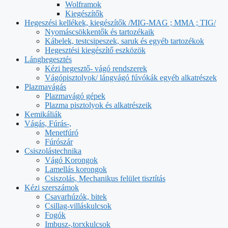
Wolframok
Kiegészítők
Hegeszési kellékek, kiegészítők /MIG-MAG ; MMA ; TIG/
Nyomáscsökkentők és tartozékaik
Kábelek, testcsipeszek, saruk és egyéb tartozékok
Hegesztési kiegészítő eszközök
Lánghegesztés
Kézi hegesztő- vágó rendszerek
Vágópisztolyok/ lángvágó fúvókák egyéb alkatrészek
Plazmavágás
Plazmavágó gépek
Plazma pisztolyok és alkatrészeik
Kemikáliák
Vágás, Fúrás-,
Menetfúró
Fúrószár
Csiszolástechnika
Vágó Korongok
Lamellás korongok
Csiszolás, Mechanikus felület tisztítás
Kézi szerszámok
Csavarhúzók, bitek
Csillag-villáskulcsok
Fogók
Imbusz-,torxkulcsok