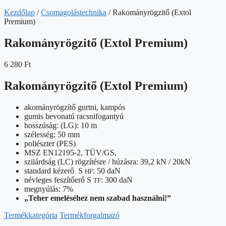
Kezdőlap
/
Csomagolástechnika
/ Rakományrögzitő (Extol
Premium)
Rakományrögzitő (Extol Premium)
6 280
Ft
Rakományrögzitő (Extol Premium)
akományrögzítő gurtni, kampós
gumis bevonatú racsnifogantyú
hosszúság: (LG): 10 m
szélesség: 50 mm
poliészter (PES)
MSZ EN12195-2, TÜV/GS,
szilárdság (LC) rögzítésre / húzásra: 39,2 kN / 20kN
standard kézerő S
: 50 daN
HF
névleges feszítőerő S
: 300 daN
TF
megnyúlás: 7%
„Teher emeléséhez nem szabad használni!”
Termékkategória
Termékforgalmazó