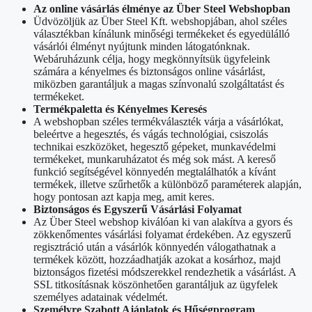
Az online vásárlás élménye az Über Steel Webshopban
Üdvözöljük az Über Steel Kft. webshopjában, ahol széles
választékban kínálunk minőségi termékeket és egyedülálló
vásárlói élményt nyújtunk minden látogatónknak.
Webáruházunk célja, hogy megkönnyítsük ügyfeleink
számára a kényelmes és biztonságos online vásárlást,
miközben garantáljuk a magas színvonalú szolgáltatást és
termékeket.
Termékpaletta és Kényelmes Keresés
A webshopban széles termékválaszték várja a vásárlókat,
beleértve a hegesztés, és vágás technológiai, csiszolás
technikai eszközöket, hegesztő gépeket, munkavédelmi
termékeket, munkaruházatot és még sok mást. A kereső
funkció segítségével könnyedén megtalálhatók a kívánt
termékek, illetve szűrhetők a különböző paraméterek alapján,
hogy pontosan azt kapja meg, amit keres.
Biztonságos és Egyszerű Vásárlási Folyamat
Az Über Steel webshop kiválóan ki van alakítva a gyors és
zökkenőmentes vásárlási folyamat érdekében. Az egyszerű
regisztráció után a vásárlók könnyedén válogathatnak a
termékek között, hozzáadhatják azokat a kosárhoz, majd
biztonságos fizetési módszerekkel rendezhetik a vásárlást. A
SSL titkosításnak köszönhetően garantáljuk az ügyfelek
személyes adatainak védelmét.
Személyre Szabott Ajánlatok és Hűségprogram