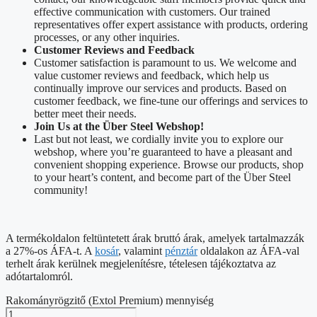
effective communication with customers. Our trained
representatives offer expert assistance with products, ordering
processes, or any other inquiries.
Customer Reviews and Feedback
Customer satisfaction is paramount to us. We welcome and
value customer reviews and feedback, which help us
continually improve our services and products. Based on
customer feedback, we fine-tune our offerings and services to
better meet their needs.
Join Us at the Über Steel Webshop!
Last but not least, we cordially invite you to explore our
webshop, where you’re guaranteed to have a pleasant and
convenient shopping experience. Browse our products, shop
to your heart’s content, and become part of the Über Steel
community!
A termékoldalon feltüntetett árak bruttó árak, amelyek tartalmazzák
a 27%-os ÁFA-t. A
kosár
, valamint
pénztár
oldalakon az ÁFA-val
terhelt árak kerülnek megjelenítésre, tételesen tájékoztatva az
adótartalomról.
Rakományrögzitő (Extol Premium) mennyiség