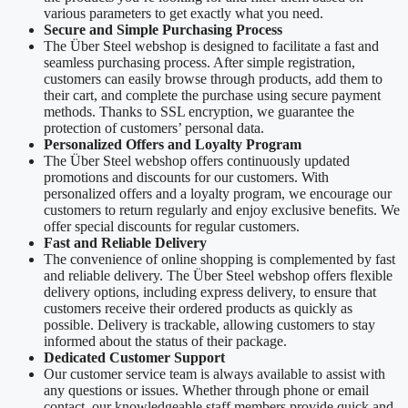
various parameters to get exactly what you need.
Secure and Simple Purchasing Process
The Über Steel webshop is designed to facilitate a fast and
seamless purchasing process. After simple registration,
customers can easily browse through products, add them to
their cart, and complete the purchase using secure payment
methods. Thanks to SSL encryption, we guarantee the
protection of customers’ personal data.
Personalized Offers and Loyalty Program
The Über Steel webshop offers continuously updated
promotions and discounts for our customers. With
personalized offers and a loyalty program, we encourage our
customers to return regularly and enjoy exclusive benefits. We
offer special discounts for regular customers.
Fast and Reliable Delivery
The convenience of online shopping is complemented by fast
and reliable delivery. The Über Steel webshop offers flexible
delivery options, including express delivery, to ensure that
customers receive their ordered products as quickly as
possible. Delivery is trackable, allowing customers to stay
informed about the status of their package.
Dedicated Customer Support
Our customer service team is always available to assist with
any questions or issues. Whether through phone or email
contact, our knowledgeable staff members provide quick and