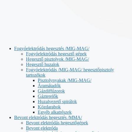
Fogyóelektródás hegesztés /MIG-MAG/
Fogyóelektródás hegesztő gépek
Hegesztő pisztolyok /MIG-MAG/
Hegesztő huzalok
Fogyóelektródás /MIG-MAG/ hegesztőpisztoly
tartozékok
Pisztolynyakak /MIG-MAG/
Áramátadók
Gázdiffúzorok
Gázterelők
Huzalvezető spirálok
Közdarabok
Egyéb alkatrészek
Bevont elektródás hegesztés /MMA/
Bevont elektródás hegesztőgépek
Bevont elektróda