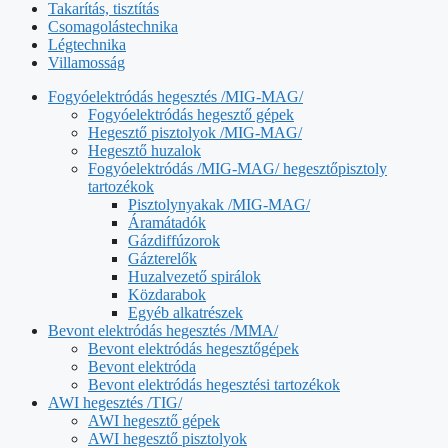
Takarítás, tisztítás
Csomagolástechnika
Légtechnika
Villamosság
Fogyóelektródás hegesztés /MIG-MAG/
Fogyóelektródás hegesztő gépek
Hegesztő pisztolyok /MIG-MAG/
Hegesztő huzalok
Fogyóelektródás /MIG-MAG/ hegesztőpisztoly
tartozékok
Pisztolynyakak /MIG-MAG/
Áramátadók
Gázdiffúzorok
Gázterelők
Huzalvezető spirálok
Közdarabok
Egyéb alkatrészek
Bevont elektródás hegesztés /MMA/
Bevont elektródás hegesztőgépek
Bevont elektróda
Bevont elektródás hegesztési tartozékok
AWI hegesztés /TIG/
AWI hegesztő gépek
AWI hegesztő pisztolyok