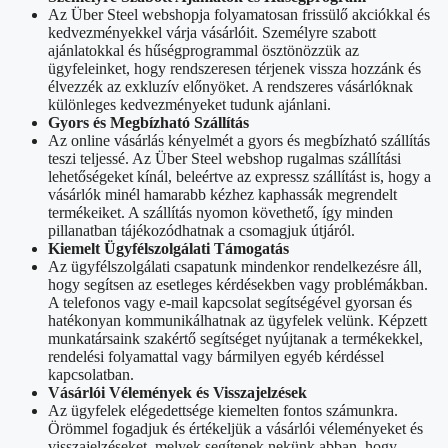
Az Über Steel webshopja folyamatosan frissülő akciókkal és
kedvezményekkel várja vásárlóit. Személyre szabott
ajánlatokkal és hűségprogrammal ösztönözzük az
ügyfeleinket, hogy rendszeresen térjenek vissza hozzánk és
élvezzék az exkluzív előnyöket. A rendszeres vásárlóknak
különleges kedvezményeket tudunk ajánlani.
Gyors és Megbízható Szállítás
Az online vásárlás kényelmét a gyors és megbízható szállítás
teszi teljessé. Az Über Steel webshop rugalmas szállítási
lehetőségeket kínál, beleértve az expressz szállítást is, hogy a
vásárlók minél hamarabb kézhez kaphassák megrendelt
termékeiket. A szállítás nyomon követhető, így minden
pillanatban tájékozódhatnak a csomagjuk útjáról.
Kiemelt Ügyfélszolgálati Támogatás
Az ügyfélszolgálati csapatunk mindenkor rendelkezésre áll,
hogy segítsen az esetleges kérdésekben vagy problémákban.
A telefonos vagy e-mail kapcsolat segítségével gyorsan és
hatékonyan kommunikálhatnak az ügyfelek velünk. Képzett
munkatársaink szakértő segítséget nyújtanak a termékekkel,
rendelési folyamattal vagy bármilyen egyéb kérdéssel
kapcsolatban.
Vásárlói Vélemények és Visszajelzések
Az ügyfelek elégedettsége kiemelten fontos számunkra.
Örömmel fogadjuk és értékeljük a vásárlói véleményeket és
visszajelzéseket, melyek segítenek nekünk abban, hogy