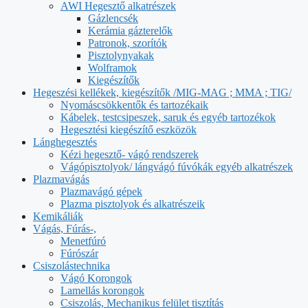
AWI Hegesztő alkatrészek
Gázlencsék
Kerámia gázterelők
Patronok, szorítók
Pisztolynyakak
Wolframok
Kiegészítők
Hegeszési kellékek, kiegészítők /MIG-MAG ; MMA ; TIG/
Nyomáscsökkentők és tartozékaik
Kábelek, testcsipeszek, saruk és egyéb tartozékok
Hegesztési kiegészítő eszközök
Lánghegesztés
Kézi hegesztő- vágó rendszerek
Vágópisztolyok/ lángvágó fúvókák egyéb alkatrészek
Plazmavágás
Plazmavágó gépek
Plazma pisztolyok és alkatrészeik
Kemikáliák
Vágás, Fúrás-,
Menetfúró
Fúrószár
Csiszolástechnika
Vágó Korongok
Lamellás korongok
Csiszolás, Mechanikus felület tisztítás