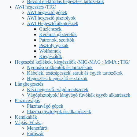
Bevont elektródás hegesztési tartozékok
AWI hegesztés /TIG/
AWI hegesztő gépek
AWI hegesztő pisztolyok
AWI Hegesztő alkatrészek
Gázlencsék
Kerámia gázterelők
Patronok, szorítók
Pisztolynyakak
Wolframok
Kiegészítők
Hegeszési kellékek, kiegészítők /MIG-MAG ; MMA ; TIG/
Nyomáscsökkentők és tartozékaik
Kábelek, testcsipeszek, saruk és egyéb tartozékok
Hegesztési kiegészítő eszközök
Lánghegesztés
Kézi hegesztő- vágó rendszerek
Vágópisztolyok/ lángvágó fúvókák egyéb alkatrészek
Plazmavágás
Plazmavágó gépek
Plazma pisztolyok és alkatrészeik
Kemikáliák
Vágás, Fúrás-,
Menetfúró
Fúrószár