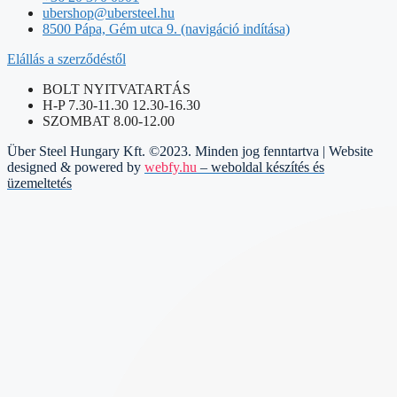
ubershop@ubersteel.hu
8500 Pápa, Gém utca 9. (navigáció indítása)
Elállás a szerződéstől
BOLT NYITVATARTÁS
H-P 7.30-11.30 12.30-16.30
SZOMBAT 8.00-12.00
Über Steel Hungary Kft. ©2023. Minden jog fenntartva | Website
designed & powered by
webfy.hu
– weboldal készítés és
üzemeltetés