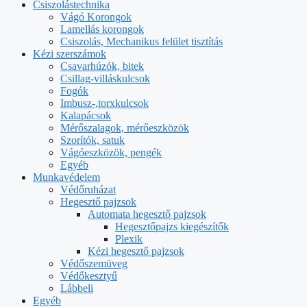
Csiszolástechnika
Vágó Korongok
Lamellás korongok
Csiszolás, Mechanikus felület tisztítás
Kézi szerszámok
Csavarhúzók, bitek
Csillag-villáskulcsok
Fogók
Imbusz-,torxkulcsok
Kalapácsok
Mérőszalagok, mérőeszközök
Szorítók, satuk
Vágóeszközök, pengék
Egyéb
Munkavédelem
Védőruházat
Hegesztő pajzsok
Automata hegesztő pajzsok
Hegesztőpajzs kiegészítők
Plexik
Kézi hegesztő pajzsok
Védőszemüveg
Védőkesztyű
Lábbeli
Egyéb