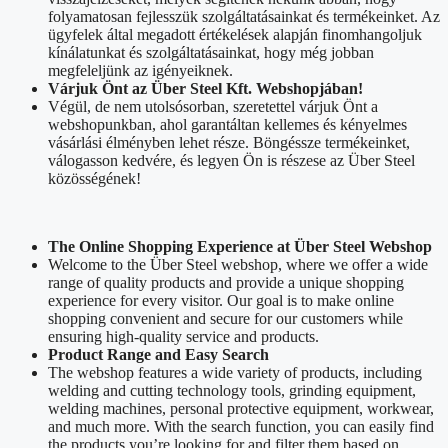
folyamatosan fejlesszük szolgáltatásainkat és termékeinket. Az
ügyfelek által megadott értékelések alapján finomhangoljuk
kínálatunkat és szolgáltatásainkat, hogy még jobban
megfeleljünk az igényeiknek.
Várjuk Önt az Über Steel Kft. Webshopjában!
Végül, de nem utolsósorban, szeretettel várjuk Önt a
webshopunkban, ahol garantáltan kellemes és kényelmes
vásárlási élményben lehet része. Böngéssze termékeinket,
válogasson kedvére, és legyen Ön is részese az Über Steel
közösségének!
The Online Shopping Experience at Über Steel Webshop
Welcome to the Über Steel webshop, where we offer a wide
range of quality products and provide a unique shopping
experience for every visitor. Our goal is to make online
shopping convenient and secure for our customers while
ensuring high-quality service and products.
Product Range and Easy Search
The webshop features a wide variety of products, including
welding and cutting technology tools, grinding equipment,
welding machines, personal protective equipment, workwear,
and much more. With the search function, you can easily find
the products you’re looking for and filter them based on