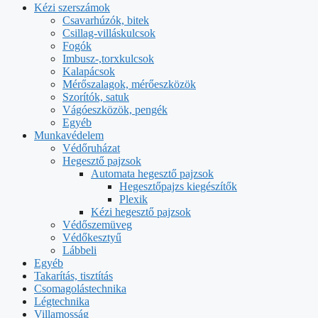
Kézi szerszámok
Csavarhúzók, bitek
Csillag-villáskulcsok
Fogók
Imbusz-,torxkulcsok
Kalapácsok
Mérőszalagok, mérőeszközök
Szorítók, satuk
Vágóeszközök, pengék
Egyéb
Munkavédelem
Védőruházat
Hegesztő pajzsok
Automata hegesztő pajzsok
Hegesztőpajzs kiegészítők
Plexik
Kézi hegesztő pajzsok
Védőszemüveg
Védőkesztyű
Lábbeli
Egyéb
Takarítás, tisztítás
Csomagolástechnika
Légtechnika
Villamosság