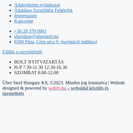
Adatvédelmi nyilatkozat
Általános Szerződési Feltételek
Impresszum
Kapcsolat
+36 20 370 0901
ubershop@ubersteel.hu
8500 Pápa, Gém utca 9. (navigáció indítása)
Elállás a szerződéstől
BOLT NYITVATARTÁS
H-P 7.30-11.30 12.30-16.30
SZOMBAT 8.00-12.00
Über Steel Hungary Kft. ©2023. Minden jog fenntartva | Website
designed & powered by
webfy.hu
– weboldal készítés és
üzemeltetés