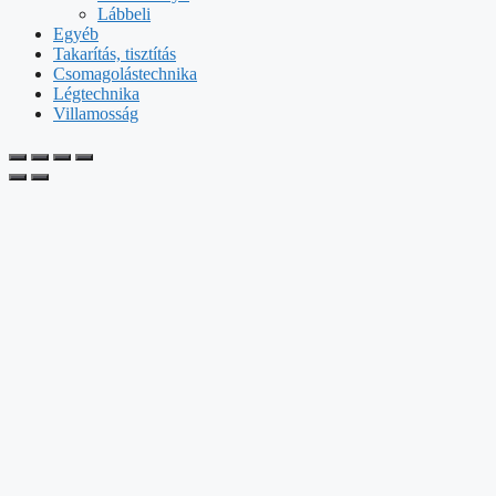
Lábbeli
Egyéb
Takarítás, tisztítás
Csomagolástechnika
Légtechnika
Villamosság