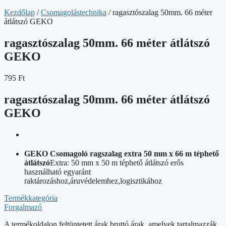
Kezdőlap
/
Csomagolástechnika
/ ragasztószalag 50mm. 66 méter
átlátszó GEKO
ragasztószalag 50mm. 66 méter átlátszó
GEKO
795
Ft
ragasztószalag 50mm. 66 méter átlátszó
GEKO
GEKO Csomagoló ragszalag extra 50 mm x 66 m téphető
átlátszó
Extra: 50 mm x 50 m téphető átlátszó erős
használható egyaránt
raktározáshoz,áruvédelemhez,logisztikához
Termékkategória
Forgalmazó
A termékoldalon feltüntetett árak bruttó árak, amelyek tartalmazzák