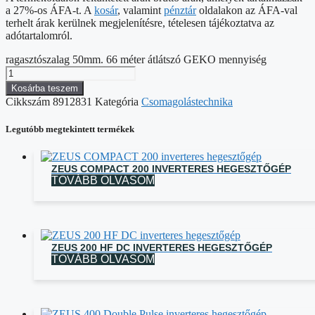
a 27%-os ÁFA-t. A
kosár
, valamint
pénztár
oldalakon az ÁFA-val
terhelt árak kerülnek megjelenítésre, tételesen tájékoztatva az
adótartalomról.
ragasztószalag 50mm. 66 méter átlátszó GEKO mennyiség
Kosárba teszem
Cikkszám
8912831
Kategória
Csomagolástechnika
Legutóbb megtekintett termékek
ZEUS COMPACT 200 INVERTERES HEGESZTŐGÉP
TOVÁBB OLVASOM
ZEUS 200 HF DC INVERTERES HEGESZTŐGÉP
TOVÁBB OLVASOM