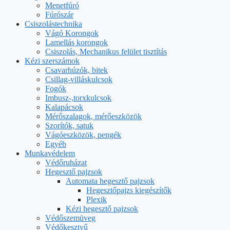
Menetfúró
Fúrószár
Csiszolástechnika
Vágó Korongok
Lamellás korongok
Csiszolás, Mechanikus felület tisztítás
Kézi szerszámok
Csavarhúzók, bitek
Csillag-villáskulcsok
Fogók
Imbusz-,torxkulcsok
Kalapácsok
Mérőszalagok, mérőeszközök
Szorítók, satuk
Vágóeszközök, pengék
Egyéb
Munkavédelem
Védőruházat
Hegesztő pajzsok
Automata hegesztő pajzsok
Hegesztőpajzs kiegészítők
Plexik
Kézi hegesztő pajzsok
Védőszemüveg
Védőkesztyű