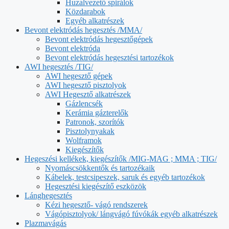
Huzalvezető spirálok
Közdarabok
Egyéb alkatrészek
Bevont elektródás hegesztés /MMA/
Bevont elektródás hegesztőgépek
Bevont elektróda
Bevont elektródás hegesztési tartozékok
AWI hegesztés /TIG/
AWI hegesztő gépek
AWI hegesztő pisztolyok
AWI Hegesztő alkatrészek
Gázlencsék
Kerámia gázterelők
Patronok, szorítók
Pisztolynyakak
Wolframok
Kiegészítők
Hegeszési kellékek, kiegészítők /MIG-MAG ; MMA ; TIG/
Nyomáscsökkentők és tartozékaik
Kábelek, testcsipeszek, saruk és egyéb tartozékok
Hegesztési kiegészítő eszközök
Lánghegesztés
Kézi hegesztő- vágó rendszerek
Vágópisztolyok/ lángvágó fúvókák egyéb alkatrészek
Plazmavágás