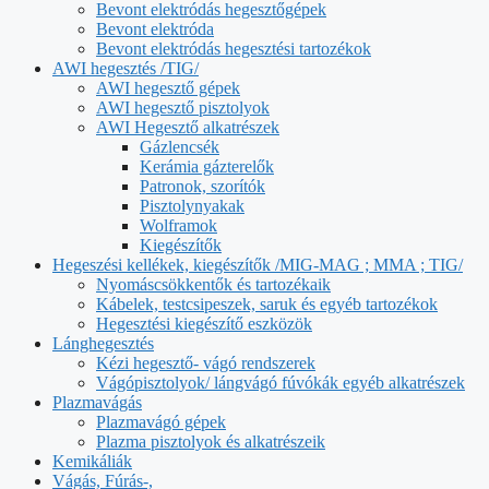
Bevont elektródás hegesztőgépek
Bevont elektróda
Bevont elektródás hegesztési tartozékok
AWI hegesztés /TIG/
AWI hegesztő gépek
AWI hegesztő pisztolyok
AWI Hegesztő alkatrészek
Gázlencsék
Kerámia gázterelők
Patronok, szorítók
Pisztolynyakak
Wolframok
Kiegészítők
Hegeszési kellékek, kiegészítők /MIG-MAG ; MMA ; TIG/
Nyomáscsökkentők és tartozékaik
Kábelek, testcsipeszek, saruk és egyéb tartozékok
Hegesztési kiegészítő eszközök
Lánghegesztés
Kézi hegesztő- vágó rendszerek
Vágópisztolyok/ lángvágó fúvókák egyéb alkatrészek
Plazmavágás
Plazmavágó gépek
Plazma pisztolyok és alkatrészeik
Kemikáliák
Vágás, Fúrás-,