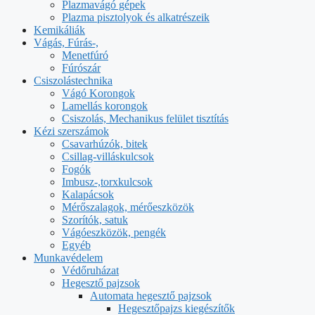
Plazmavágó gépek
Plazma pisztolyok és alkatrészeik
Kemikáliák
Vágás, Fúrás-,
Menetfúró
Fúrószár
Csiszolástechnika
Vágó Korongok
Lamellás korongok
Csiszolás, Mechanikus felület tisztítás
Kézi szerszámok
Csavarhúzók, bitek
Csillag-villáskulcsok
Fogók
Imbusz-,torxkulcsok
Kalapácsok
Mérőszalagok, mérőeszközök
Szorítók, satuk
Vágóeszközök, pengék
Egyéb
Munkavédelem
Védőruházat
Hegesztő pajzsok
Automata hegesztő pajzsok
Hegesztőpajzs kiegészítők