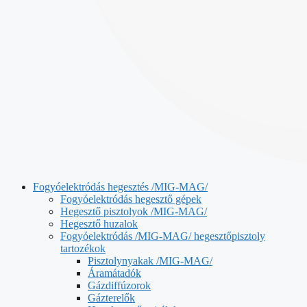
Fogyóelektródás hegesztés /MIG-MAG/
Fogyóelektródás hegesztő gépek
Hegesztő pisztolyok /MIG-MAG/
Hegesztő huzalok
Fogyóelektródás /MIG-MAG/ hegesztőpisztoly
tartozékok
Pisztolynyakak /MIG-MAG/
Áramátadók
Gázdiffúzorok
Gázterelők