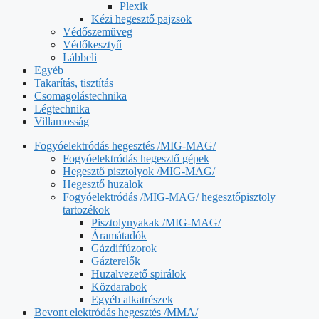
Plexik
Kézi hegesztő pajzsok
Védőszemüveg
Védőkesztyű
Lábbeli
Egyéb
Takarítás, tisztítás
Csomagolástechnika
Légtechnika
Villamosság
Fogyóelektródás hegesztés /MIG-MAG/
Fogyóelektródás hegesztő gépek
Hegesztő pisztolyok /MIG-MAG/
Hegesztő huzalok
Fogyóelektródás /MIG-MAG/ hegesztőpisztoly
tartozékok
Pisztolynyakak /MIG-MAG/
Áramátadók
Gázdiffúzorok
Gázterelők
Huzalvezető spirálok
Közdarabok
Egyéb alkatrészek
Bevont elektródás hegesztés /MMA/