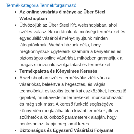
Termékkategória
Termékforgalmazó
Az online vásárlás élménye az Über Steel
Webshopban
Üdvözöljük az Über Steel Kft. webshopjában, ahol
széles választékban kínálunk minőségi termékeket és
egyedülálló vásárlói élményt nyújtunk minden
látogatónknak. Webáruházunk célja, hogy
megkönnyítsük ügyfeleink számára a kényelmes és
biztonságos online vásárlást, miközben garantáljuk a
magas színvonalú szolgáltatást és termékeket.
Termékpaletta és Kényelmes Keresés
A webshopban széles termékválaszték várja a
vásárlókat, beleértve a hegesztés, és vágás
technológiai, csiszolás technikai eszközöket, hegesztő
gépeket, munkavédelmi termékeket, munkaruházatot
és még sok mást. A kereső funkció segítségével
könnyedén megtalálhatók a kívánt termékek, illetve
szűrhetők a különböző paraméterek alapján, hogy
pontosan azt kapja meg, amit keres.
Biztonságos és Egyszerű Vásárlási Folyamat