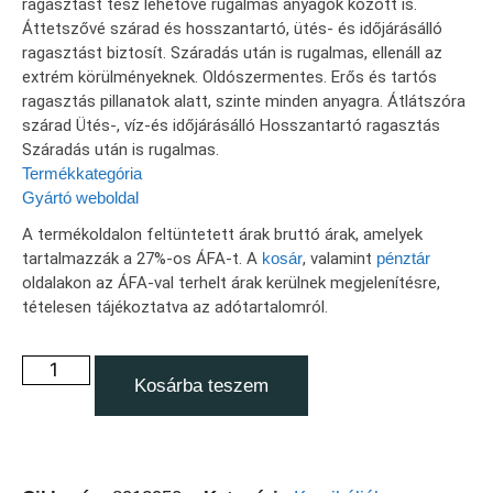
ragasztást tesz lehetővé rugalmas anyagok között is.
Áttetszővé szárad és hosszantartó, ütés- és időjárásálló
ragasztást biztosít. Száradás után is rugalmas, ellenáll az
extrém körülményeknek. Oldószermentes. Erős és tartós
ragasztás pillanatok alatt, szinte minden anyagra. Átlátszóra
szárad Ütés-, víz-és időjárásálló Hosszantartó ragasztás
Száradás után is rugalmas.
Termékkategória
Gyártó weboldal
A termékoldalon feltüntetett árak bruttó árak, amelyek
tartalmazzák a 27%-os ÁFA-t. A
kosár
, valamint
pénztár
oldalakon az ÁFA-val terhelt árak kerülnek megjelenítésre,
tételesen tájékoztatva az adótartalomról.
Kosárba teszem