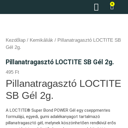
0
Kezdőlap
/
Kemikáliák
/ Pillanatragasztó LOCTITE SB
Gél 2g.
Pillanatragasztó LOCTITE SB Gél 2g.
495
Ft
Pillanatragasztó LOCTITE
SB Gél 2g.
A LOCTITE® Super Bond POWER Gél egy cseppmentes
formulájú, egyedi, gumi adalékanyagot tartalmazó
pillanatragasztó gél, melynek köszönhetően rendkívül erős