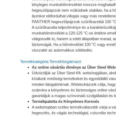
tényleges munkahőmérséklet messze meghaladhat
hegesztőpajzsok nem működnek stabilan, ha a hőmé
ilyenkor előfordulhat villogás vagy más rendelle
PANTHER hegesztőpajzsok szűrőkazettái 100 °C 
A szűrőkazetta teljesítménye és a karakterisztiká
munkahőmérséklet a 120-125 °C-os értékre emel
világosodik ki, hanem a sötét állapotban marad, am
biztonságát. Ha a hőmérséklet 100 °C vagy enné
visszatér az automatikus sötétedés.
Termékkategória
Termékforgalmazó
Az online vásárlás élménye az Über Steel We
Üdvözöljük az Über Steel Kft. webshopjában, aho
kínálunk minőségi termékeket és egyedülálló vásá
minden látogatónknak. Webáruházunk célja, hogy
számára a kényelmes és biztonságos online vásá
garantáljuk a magas színvonalú szolgáltatást és 
Termékpaletta és Kényelmes Keresés
A webshopban széles termékválaszték várja a vás
hegesztés, és vágás technológiai, csiszolás tech