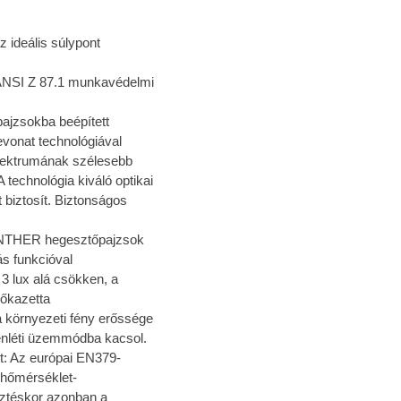
z ideális súlypont
ANSI Z 87.1 munkavédelmi
jzsokba beépített
vonat technológiával
pektrumának szélesebb
 technológia kiváló optikai
 biztosít. Biztonságos
PANTHER hegesztőpajzsok
ás funkcióval
3 lux alá csökken, a
rőkazetta
 környezeti fény erőssége
zenléti üzemmódba kacsol.
: Az európai EN379-
 hőmérséklet-
ztéskor azonban a