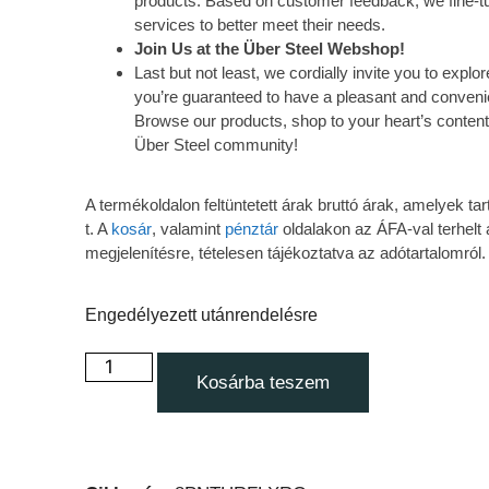
products. Based on customer feedback, we fine-tu
services to better meet their needs.
Join Us at the Über Steel Webshop!
Last but not least, we cordially invite you to exp
you’re guaranteed to have a pleasant and conveni
Browse our products, shop to your heart’s content
Über Steel community!
A termékoldalon feltüntetett árak bruttó árak, amelyek 
t. A
kosár
, valamint
pénztár
oldalakon az ÁFA-val terhelt 
megjelenítésre, tételesen tájékoztatva az adótartalomról.
Engedélyezett utánrendelésre
Kosárba teszem