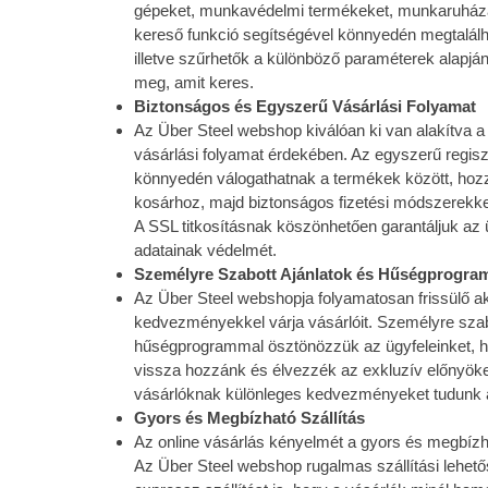
gépeket, munkavédelmi termékeket, munkaruháza
kereső funkció segítségével könnyedén megtalálh
illetve szűrhetők a különböző paraméterek alapjá
meg, amit keres.
Biztonságos és Egyszerű Vásárlási Folyamat
Az Über Steel webshop kiválóan ki van alakítva
vásárlási folyamat érdekében. Az egyszerű regisz
könnyedén válogathatnak a termékek között, hoz
kosárhoz, majd biztonságos fizetési módszerekkel
A SSL titkosításnak köszönhetően garantáljuk az
adatainak védelmét.
Személyre Szabott Ajánlatok és Hűségprogra
Az Über Steel webshopja folyamatosan frissülő a
kedvezményekkel várja vásárlóit. Személyre szab
hűségprogrammal ösztönözzük az ügyfeleinket, h
vissza hozzánk és élvezzék az exkluzív előnyöke
vásárlóknak különleges kedvezményeket tudunk a
Gyors és Megbízható Szállítás
Az online vásárlás kényelmét a gyors és megbízhat
Az Über Steel webshop rugalmas szállítási lehető