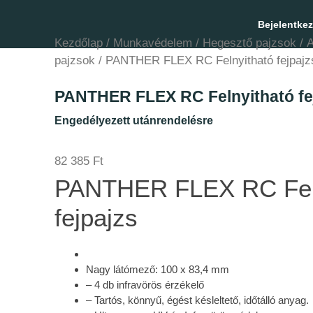
Bejelentke
Kezdőlap
/
Munkavédelem
/
Hegesztő pajzsok
/
A
pajzsok
/ PANTHER FLEX RC Felnyitható fejpajz
PANTHER FLEX RC Felnyitható fe
Engedélyezett utánrendelésre
82 385
Ft
PANTHER FLEX RC Feln
fejpajzs
Nagy látómező: 100 x 83,4 mm
– 4 db infravörös érzékelő
– Tartós, könnyű, égést késleltető, időtálló anyag.