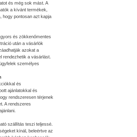
tot és még sok mást. A
atók a kívánt termékek,
n, hogy pontosan azt kapja
 a gyors és zökkenőmentes
tráció után a vásárlók
záadhatják azokat a
 rendezhetik a vásárlást.
 ügyfelek személyes
m
kciókkal és
ott ajánlatokkal és
ogy rendszeresen térjenek
t. A rendszeres
jánlani.
ó szállítás teszi teljessé.
ségeket kínál, beleértve az