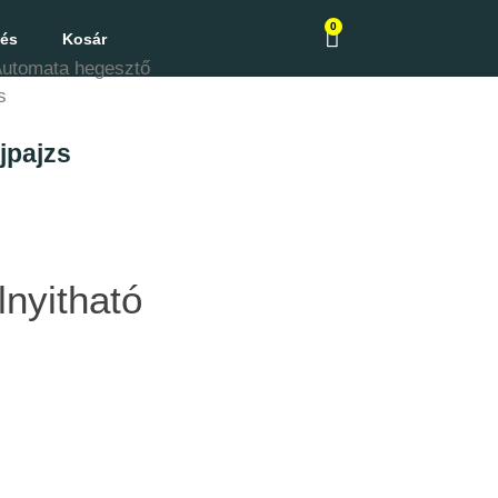
0
zés
Kosár
utomata hegesztő
s
jpajzs
yitható