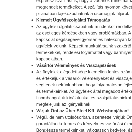
expressz szállítást is, hogy a vásárlók minél h
megrendelt termékeiket. A szállítás nyomon követ
pillanatban tájékozódhatnak a csomagjuk útjáról.
Kiemelt Ügyfélszolgálati Támogatás
Az ügyfélszolgálati csapatunk mindenkor rendelke
az esetleges kérdésekben vagy problémákban. A 
kapcsolat segítségével gyorsan és hatékonyan 
ügyfelek velünk. Képzett munkatársaink szakértő 
termékekkel, rendelési folyamattal vagy bármilye
kapcsolatban.
Vásárlói Vélemények és Visszajelzések
Az ügyfelek elégedettsége kiemelten fontos szá
és értékeljük a vásárlói véleményeket és visszaj
segítenek nekünk abban, hogy folyamatosan fejle
és termékeinket. Az ügyfelek által megadott érték
finomhangoljuk kínálatunkat és szolgáltatásainka
megfeleljünk az igényeiknek.
Várjuk Önt az Über Steel Kft. Webshopjában!
Végül, de nem utolsósorban, szeretettel várjuk 
garantáltan kellemes és kényelmes vásárlási élm
Böngéssze termékeinket, válogasson kedvére, és