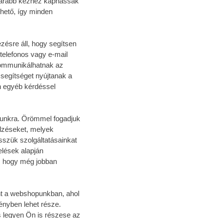
amarabb kézhez kaphassák
hető, így minden
zésre áll, hogy segítsen
telefonos vagy e-mail
kommunikálhatnak az
segítséget nyújtanak a
n egyéb kérdéssel
munkra. Örömmel fogadjuk
elzéseket, melyek
sszük szolgáltatásainkat
elések alapján
t, hogy még jobban
Önt a webshopunkban, ahol
ényben lehet része.
 legyen Ön is részese az