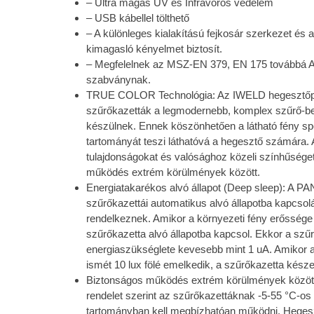
– Ultra magas UV és Infravörös védelem
– USB kábellel tölthető
– A különleges kialakítású fejkosár szerkezet és a
kimagasló kényelmet biztosít.
– Megfelelnek az MSZ-EN 379, EN 175 továbbá 
szabványnak.
TRUE COLOR Technológia: Az IWELD hegesztőpa
szűrőkazetták a legmodernebb, komplex szűrő-be
készülnek. Ennek köszönhetően a látható fény s
tartományát teszi láthatóvá a hegesztő számára. A
tulajdonságokat és valósághoz közeli színhűséget
működés extrém körülmények között.
Energiatakarékos alvó állapot (Deep sleep): A 
szűrőkazettái automatikus alvó állapotba kapcsol
rendelkeznek. Amikor a környezeti fény erőssége 
szűrőkazetta alvó állapotba kapcsol. Ekkor a szű
energiaszükséglete kevesebb mint 1 uA. Amikor a
ismét 10 lux fölé emelkedik, a szűrőkazetta kés
Biztonságos működés extrém körülmények között
rendelet szerint az szűrőkazettáknak -5-55 °C-os
tartományban kell megbízhatóan működni. Heges