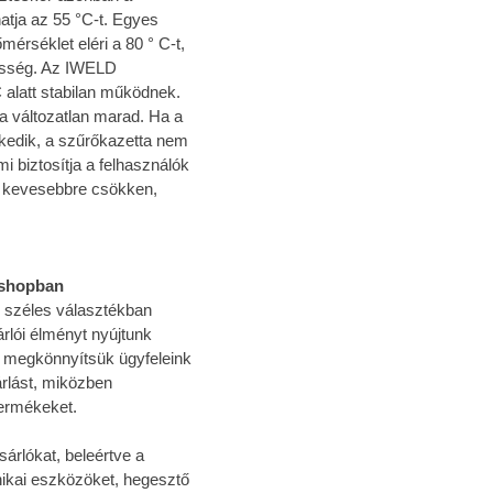
ja az 55 °C-t. Egyes
rséklet eléri a 80 ° C-t,
nesség. Az IWELD
alatt stabilan működnek.
ja változatlan marad. Ha a
kedik, a szűrőkazetta nem
i biztosítja a felhasználók
l kevesebbre csökken,
bshopban
l széles választékban
rlói élményt nyújtunk
 megkönnyítsük ügyfeleink
rlást, miközben
termékeket.
árlókat, beleértve a
nikai eszközöket, hegesztő