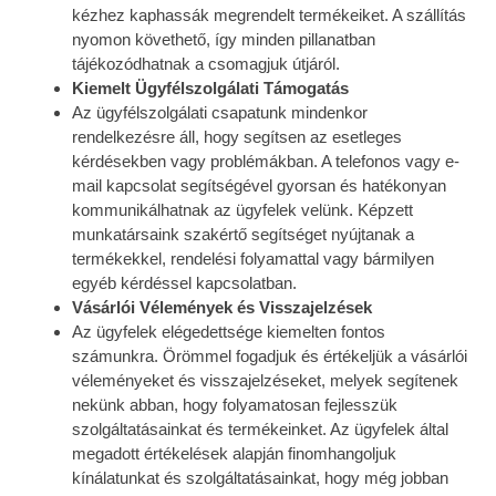
kézhez kaphassák megrendelt termékeiket. A szállítás
nyomon követhető, így minden pillanatban
tájékozódhatnak a csomagjuk útjáról.
Kiemelt Ügyfélszolgálati Támogatás
Az ügyfélszolgálati csapatunk mindenkor
rendelkezésre áll, hogy segítsen az esetleges
kérdésekben vagy problémákban. A telefonos vagy e-
mail kapcsolat segítségével gyorsan és hatékonyan
kommunikálhatnak az ügyfelek velünk. Képzett
munkatársaink szakértő segítséget nyújtanak a
termékekkel, rendelési folyamattal vagy bármilyen
egyéb kérdéssel kapcsolatban.
Vásárlói Vélemények és Visszajelzések
Az ügyfelek elégedettsége kiemelten fontos
számunkra. Örömmel fogadjuk és értékeljük a vásárlói
véleményeket és visszajelzéseket, melyek segítenek
nekünk abban, hogy folyamatosan fejlesszük
szolgáltatásainkat és termékeinket. Az ügyfelek által
megadott értékelések alapján finomhangoljuk
kínálatunkat és szolgáltatásainkat, hogy még jobban