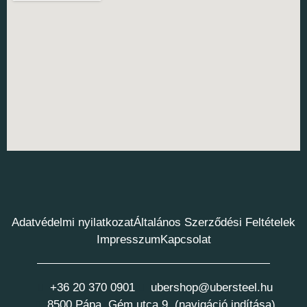
Adatvédelmi nyilatkozat
Általános Szerződési Feltételek
Impresszum
Kapcsolat
+36 20 370 0901
ubershop@ubersteel.hu
8500 Pápa, Gém utca 9. (navigáció indítása)