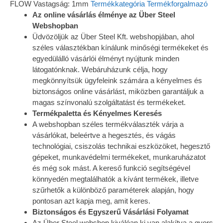
FLOW Vastagság: 1mm
Termékkategória
Termékforgalmazó
Az online vásárlás élménye az Über Steel
Webshopban
Üdvözöljük az Über Steel Kft. webshopjában, ahol
széles választékban kínálunk minőségi termékeket és
egyedülálló vásárlói élményt nyújtunk minden
látogatónknak. Webáruházunk célja, hogy
megkönnyítsük ügyfeleink számára a kényelmes és
biztonságos online vásárlást, miközben garantáljuk a
magas színvonalú szolgáltatást és termékeket.
Termékpaletta és Kényelmes Keresés
A webshopban széles termékválaszték várja a
vásárlókat, beleértve a hegesztés, és vágás
technológiai, csiszolás technikai eszközöket, hegesztő
gépeket, munkavédelmi termékeket, munkaruházatot
és még sok mást. A kereső funkció segítségével
könnyedén megtalálhatók a kívánt termékek, illetve
szűrhetők a különböző paraméterek alapján, hogy
pontosan azt kapja meg, amit keres.
Biztonságos és Egyszerű Vásárlási Folyamat
Az Über Steel webshop kiválóan ki van alakítva a gyors