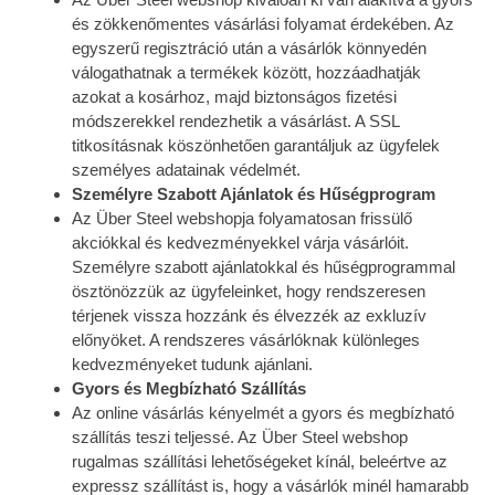
és zökkenőmentes vásárlási folyamat érdekében. Az
egyszerű regisztráció után a vásárlók könnyedén
válogathatnak a termékek között, hozzáadhatják
azokat a kosárhoz, majd biztonságos fizetési
módszerekkel rendezhetik a vásárlást. A SSL
titkosításnak köszönhetően garantáljuk az ügyfelek
személyes adatainak védelmét.
Személyre Szabott Ajánlatok és Hűségprogram
Az Über Steel webshopja folyamatosan frissülő
akciókkal és kedvezményekkel várja vásárlóit.
Személyre szabott ajánlatokkal és hűségprogrammal
ösztönözzük az ügyfeleinket, hogy rendszeresen
térjenek vissza hozzánk és élvezzék az exkluzív
előnyöket. A rendszeres vásárlóknak különleges
kedvezményeket tudunk ajánlani.
Gyors és Megbízható Szállítás
Az online vásárlás kényelmét a gyors és megbízható
szállítás teszi teljessé. Az Über Steel webshop
rugalmas szállítási lehetőségeket kínál, beleértve az
expressz szállítást is, hogy a vásárlók minél hamarabb