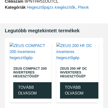
Cikkszám
8PNTHR51OUTCL
Kategóriák
Hegesztőpajzs kiegészítők
,
Plexik
Legutóbb megtekintett termékek
ZEUS COMPACT 200
ZEUS 200 HF DC
INVERTERES
INVERTERES
HEGESZTŐGÉP
HEGESZTŐGÉP
TOVÁBB
TOVÁBB
OLVASOM
OLVASOM