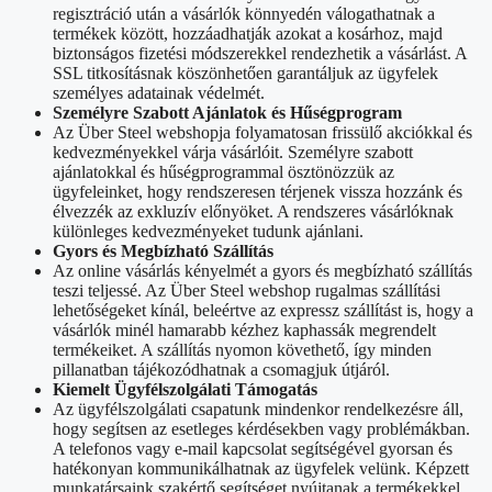
regisztráció után a vásárlók könnyedén válogathatnak a
termékek között, hozzáadhatják azokat a kosárhoz, majd
biztonságos fizetési módszerekkel rendezhetik a vásárlást. A
SSL titkosításnak köszönhetően garantáljuk az ügyfelek
személyes adatainak védelmét.
Személyre Szabott Ajánlatok és Hűségprogram
Az Über Steel webshopja folyamatosan frissülő akciókkal és
kedvezményekkel várja vásárlóit. Személyre szabott
ajánlatokkal és hűségprogrammal ösztönözzük az
ügyfeleinket, hogy rendszeresen térjenek vissza hozzánk és
élvezzék az exkluzív előnyöket. A rendszeres vásárlóknak
különleges kedvezményeket tudunk ajánlani.
Gyors és Megbízható Szállítás
Az online vásárlás kényelmét a gyors és megbízható szállítás
teszi teljessé. Az Über Steel webshop rugalmas szállítási
lehetőségeket kínál, beleértve az expressz szállítást is, hogy a
vásárlók minél hamarabb kézhez kaphassák megrendelt
termékeiket. A szállítás nyomon követhető, így minden
pillanatban tájékozódhatnak a csomagjuk útjáról.
Kiemelt Ügyfélszolgálati Támogatás
Az ügyfélszolgálati csapatunk mindenkor rendelkezésre áll,
hogy segítsen az esetleges kérdésekben vagy problémákban.
A telefonos vagy e-mail kapcsolat segítségével gyorsan és
hatékonyan kommunikálhatnak az ügyfelek velünk. Képzett
munkatársaink szakértő segítséget nyújtanak a termékekkel,