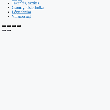
Takarítás, tisztítás
Csomagolástechnika
Légtechnika
Villamosság