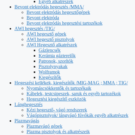
Egyéb alkatrészek
Bevont elektródás hegesztés /MMA/
Bevont elektródás hegesztőgépek
Bevont elektróda
Bevont elektródás hegesztési tartozékok
AWI hegesztés /TIG/
AWI hegesztő gépek
AWI hegesztő pisztolyok
AWI Hegesztő alkatrészek
Gázlencsék
Kerámia gázterelők
Patronok, szorítók
Pisztolynyakak
Wolframok
Kiegészítők
Hegeszési kellékek, kiegészítők /MIG-MAG ; MMA ; TIG/
Nyomáscsökkentők és tartozékaik
Kábelek, testcsipeszek, saruk és egyéb tartozékok
Hegesztési kiegészítő eszközök
Lánghegesztés
Kézi hegesztő- vágó rendszerek
Vágópisztolyok/ lángvágó fúvókák egyéb alkatrészek
Plazmavágás
Plazmavágó gépek
Plazma pisztolyok és alkatrészeik