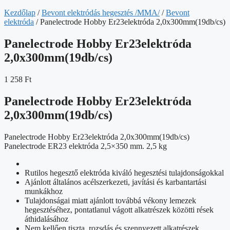
Kezdőlap
/
Bevont elektródás hegesztés /MMA/
/
Bevont
elektróda
/ Panelectrode Hobby Er23elektróda 2,0x300mm(19db/cs)
Panelectrode Hobby Er23elektróda
2,0x300mm(19db/cs)
1 258
Ft
Panelectrode Hobby Er23elektróda
2,0x300mm(19db/cs)
Panelectrode Hobby Er23elektróda 2,0x300mm(19db/cs)
Panelectrode ER23 elektróda 2,5×350 mm. 2,5 kg
Rutilos hegesztő elektróda kiváló hegesztési tulajdonságokkal
Ajánlott általános acélszerkezeti, javítási és karbantartási
munkákhoz
Tulajdonságai miatt ajánlott továbbá vékony lemezek
hegesztéséhez, pontatlanul vágott alkatrészek közötti rések
áthidalásához
Nem kellően tiszta, rozsdás és szennyezett alkatrészek