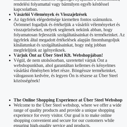
rendelési folyamattal vagy bármilyen egyéb kérdéssel
kapcsolatban.
Vásárlói Vélemények és Visszajelzések
Az ügyfelek elégedettsége kiemelten fontos számunkra.
Örömmel fogadjuk és értékeljük a vásárlói véleményeket és
visszajelzéseket, melyek segítenek nekünk abban, hogy
folyamatosan fejlesszük szolgáltatásainkat és termékeinket. Az
ügyfelek által megadott értékelések alapján finomhangoljuk
kínálatunkat és szolgáltatásainkat, hogy még jobban
megfeleljünk az igényeiknek.
Várjuk Önt az Über Steel Kft. Webshopjában!
Végül, de nem utolsósorban, szeretettel várjuk Önt a
webshopunkban, ahol garantáltan kellemes és kényelmes
vásárlási élményben lehet része. Böngéssze termékeinket,
válogasson kedvére, és legyen Ön is részese az Über Steel
közösségének!
The Online Shopping Experience at Über Steel Webshop
Welcome to the Über Steel webshop, where we offer a wide
range of quality products and provide a unique shopping
experience for every visitor. Our goal is to make online
shopping convenient and secure for our customers while
ensuring high-quality service and products.