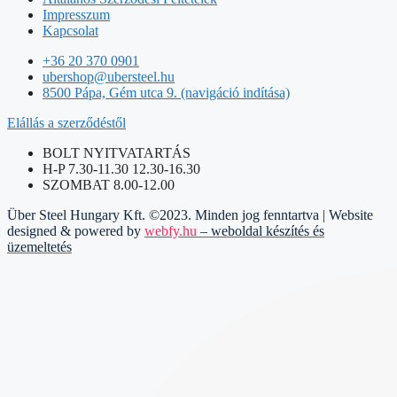
Impresszum
Kapcsolat
+36 20 370 0901
ubershop@ubersteel.hu
8500 Pápa, Gém utca 9. (navigáció indítása)
Elállás a szerződéstől
BOLT NYITVATARTÁS
H-P 7.30-11.30 12.30-16.30
SZOMBAT 8.00-12.00
Über Steel Hungary Kft. ©2023. Minden jog fenntartva | Website
designed & powered by
webfy.hu
– weboldal készítés és
üzemeltetés