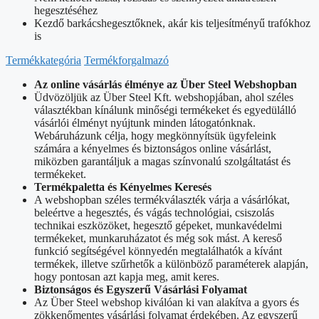
hegesztéséhez
Kezdő barkácshegesztőknek, akár kis teljesítményű trafókhoz
is
Termékkategória
Termékforgalmazó
Az online vásárlás élménye az Über Steel Webshopban
Üdvözöljük az Über Steel Kft. webshopjában, ahol széles
választékban kínálunk minőségi termékeket és egyedülálló
vásárlói élményt nyújtunk minden látogatónknak.
Webáruházunk célja, hogy megkönnyítsük ügyfeleink
számára a kényelmes és biztonságos online vásárlást,
miközben garantáljuk a magas színvonalú szolgáltatást és
termékeket.
Termékpaletta és Kényelmes Keresés
A webshopban széles termékválaszték várja a vásárlókat,
beleértve a hegesztés, és vágás technológiai, csiszolás
technikai eszközöket, hegesztő gépeket, munkavédelmi
termékeket, munkaruházatot és még sok mást. A kereső
funkció segítségével könnyedén megtalálhatók a kívánt
termékek, illetve szűrhetők a különböző paraméterek alapján,
hogy pontosan azt kapja meg, amit keres.
Biztonságos és Egyszerű Vásárlási Folyamat
Az Über Steel webshop kiválóan ki van alakítva a gyors és
zökkenőmentes vásárlási folyamat érdekében. Az egyszerű