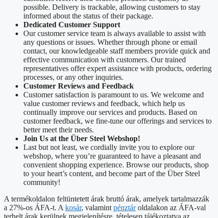
possible. Delivery is trackable, allowing customers to stay
informed about the status of their package.
Dedicated Customer Support
Our customer service team is always available to assist with
any questions or issues. Whether through phone or email
contact, our knowledgeable staff members provide quick and
effective communication with customers. Our trained
representatives offer expert assistance with products, ordering
processes, or any other inquiries.
Customer Reviews and Feedback
Customer satisfaction is paramount to us. We welcome and
value customer reviews and feedback, which help us
continually improve our services and products. Based on
customer feedback, we fine-tune our offerings and services to
better meet their needs.
Join Us at the Über Steel Webshop!
Last but not least, we cordially invite you to explore our
webshop, where you’re guaranteed to have a pleasant and
convenient shopping experience. Browse our products, shop
to your heart’s content, and become part of the Über Steel
community!
A termékoldalon feltüntetett árak bruttó árak, amelyek tartalmazzák
a 27%-os ÁFA-t. A
kosár
, valamint
pénztár
oldalakon az ÁFA-val
terhelt árak kerülnek megjelenítésre, tételesen tájékoztatva az