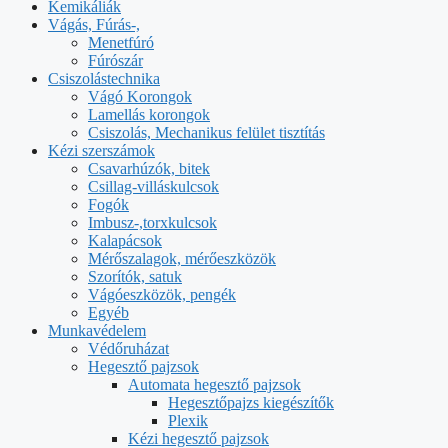
Kemikáliák
Vágás, Fúrás-,
Menetfúró
Fúrószár
Csiszolástechnika
Vágó Korongok
Lamellás korongok
Csiszolás, Mechanikus felület tisztítás
Kézi szerszámok
Csavarhúzók, bitek
Csillag-villáskulcsok
Fogók
Imbusz-,torxkulcsok
Kalapácsok
Mérőszalagok, mérőeszközök
Szorítók, satuk
Vágóeszközök, pengék
Egyéb
Munkavédelem
Védőruházat
Hegesztő pajzsok
Automata hegesztő pajzsok
Hegesztőpajzs kiegészítők
Plexik
Kézi hegesztő pajzsok