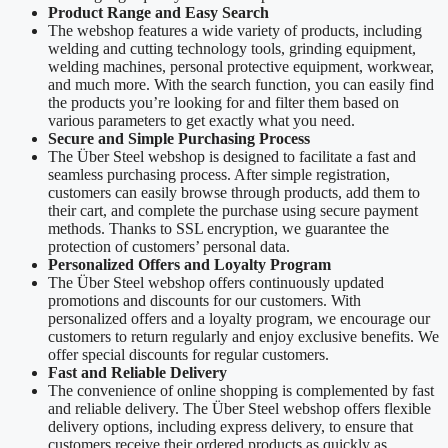
Product Range and Easy Search
The webshop features a wide variety of products, including
welding and cutting technology tools, grinding equipment,
welding machines, personal protective equipment, workwear,
and much more. With the search function, you can easily find
the products you’re looking for and filter them based on
various parameters to get exactly what you need.
Secure and Simple Purchasing Process
The Über Steel webshop is designed to facilitate a fast and
seamless purchasing process. After simple registration,
customers can easily browse through products, add them to
their cart, and complete the purchase using secure payment
methods. Thanks to SSL encryption, we guarantee the
protection of customers’ personal data.
Personalized Offers and Loyalty Program
The Über Steel webshop offers continuously updated
promotions and discounts for our customers. With
personalized offers and a loyalty program, we encourage our
customers to return regularly and enjoy exclusive benefits. We
offer special discounts for regular customers.
Fast and Reliable Delivery
The convenience of online shopping is complemented by fast
and reliable delivery. The Über Steel webshop offers flexible
delivery options, including express delivery, to ensure that
customers receive their ordered products as quickly as