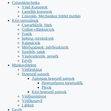
Csiszolástechnika
Vágó Korongok
Lamellás korongok
Csiszolás, Mechanikus felület tisztítás
Kézi szerszámok
Csavarhúzók, bitek
Csillag-villáskulcsok
Fogók
Imbusz-,torxkulcsok
Kalapácsok
Mérőszalagok, mérőeszközök
Szorítók, satuk
Vágóeszközök, pengék
Egyéb
Munkavédelem
Védőruházat
Hegesztő pajzsok
Automata hegesztő pajzsok
Hegesztőpajzs kiegészítők
Plexik
Kézi hegesztő pajzsok
Védőszemüveg
Védőkesztyű
Lábbeli
Egyéb