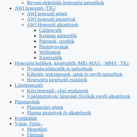
Bevont elektródás hegesztési tartozékok
AWI hegesztés /TIG/
AWI hegesztő gépek
AWI hegesztő pisztolyok
AWI Hegesztő alkatrészek
Gázlencsék
Kerámia gázterelők
Patronok, szorítók
Pisztolynyakak
Wolframok
Kiegészítők
Hegeszési kellékek, kiegészítők /MIG-MAG ; MMA ; TIG/
Nyomáscsökkentők és tartozékaik
Kábelek, testcsipeszek, saruk és egyéb tartozékok
Hegesztési kiegészítő eszközök
Lánghegesztés
Kézi hegesztő- vágó rendszerek
Vágópisztolyok/ lángvágó fúvókák egyéb alkatrészek
Plazmavágás
Plazmavágó gépek
Plazma pisztolyok és alkatrészeik
Kemikáliák
Vágás, Fúrás-,
Menetfúró
Fúrószár