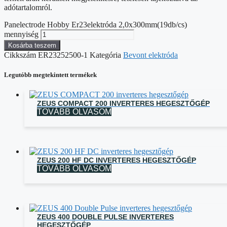
adótartalomról.
Panelectrode Hobby Er23elektróda 2,0x300mm(19db/cs)
mennyiség
Kosárba teszem
Cikkszám
ER23252500-1
Kategória
Bevont elektróda
Legutóbb megtekintett termékek
ZEUS COMPACT 200 INVERTERES HEGESZTŐGÉP
TOVÁBB OLVASOM
ZEUS 200 HF DC INVERTERES HEGESZTŐGÉP
TOVÁBB OLVASOM
ZEUS 400 DOUBLE PULSE INVERTERES
HEGESZTŐGÉP