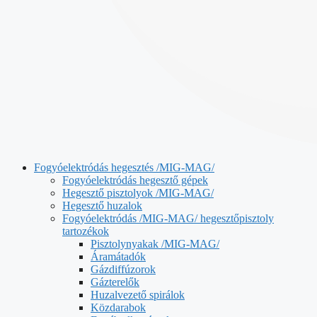
Fogyóelektródás hegesztés /MIG-MAG/
Fogyóelektródás hegesztő gépek
Hegesztő pisztolyok /MIG-MAG/
Hegesztő huzalok
Fogyóelektródás /MIG-MAG/ hegesztőpisztoly
tartozékok
Pisztolynyakak /MIG-MAG/
Áramátadók
Gázdiffúzorok
Gázterelők
Huzalvezető spirálok
Közdarabok