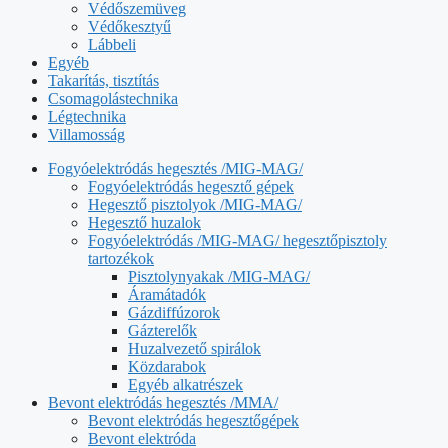
Védőszemüveg
Védőkesztyű
Lábbeli
Egyéb
Takarítás, tisztítás
Csomagolástechnika
Légtechnika
Villamosság
Fogyóelektródás hegesztés /MIG-MAG/
Fogyóelektródás hegesztő gépek
Hegesztő pisztolyok /MIG-MAG/
Hegesztő huzalok
Fogyóelektródás /MIG-MAG/ hegesztőpisztoly
tartozékok
Pisztolynyakak /MIG-MAG/
Áramátadók
Gázdiffúzorok
Gázterelők
Huzalvezető spirálok
Közdarabok
Egyéb alkatrészek
Bevont elektródás hegesztés /MMA/
Bevont elektródás hegesztőgépek
Bevont elektróda