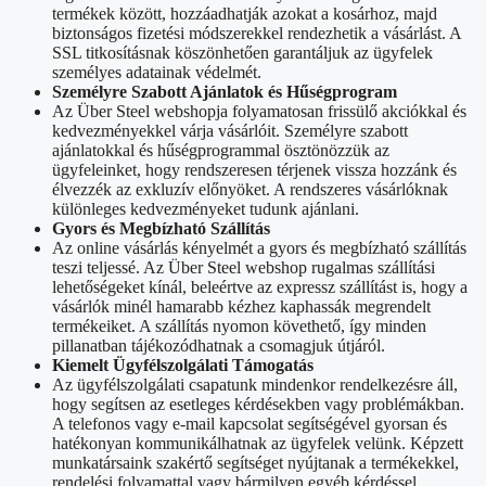
termékek között, hozzáadhatják azokat a kosárhoz, majd
biztonságos fizetési módszerekkel rendezhetik a vásárlást. A
SSL titkosításnak köszönhetően garantáljuk az ügyfelek
személyes adatainak védelmét.
Személyre Szabott Ajánlatok és Hűségprogram
Az Über Steel webshopja folyamatosan frissülő akciókkal és
kedvezményekkel várja vásárlóit. Személyre szabott
ajánlatokkal és hűségprogrammal ösztönözzük az
ügyfeleinket, hogy rendszeresen térjenek vissza hozzánk és
élvezzék az exkluzív előnyöket. A rendszeres vásárlóknak
különleges kedvezményeket tudunk ajánlani.
Gyors és Megbízható Szállítás
Az online vásárlás kényelmét a gyors és megbízható szállítás
teszi teljessé. Az Über Steel webshop rugalmas szállítási
lehetőségeket kínál, beleértve az expressz szállítást is, hogy a
vásárlók minél hamarabb kézhez kaphassák megrendelt
termékeiket. A szállítás nyomon követhető, így minden
pillanatban tájékozódhatnak a csomagjuk útjáról.
Kiemelt Ügyfélszolgálati Támogatás
Az ügyfélszolgálati csapatunk mindenkor rendelkezésre áll,
hogy segítsen az esetleges kérdésekben vagy problémákban.
A telefonos vagy e-mail kapcsolat segítségével gyorsan és
hatékonyan kommunikálhatnak az ügyfelek velünk. Képzett
munkatársaink szakértő segítséget nyújtanak a termékekkel,
rendelési folyamattal vagy bármilyen egyéb kérdéssel