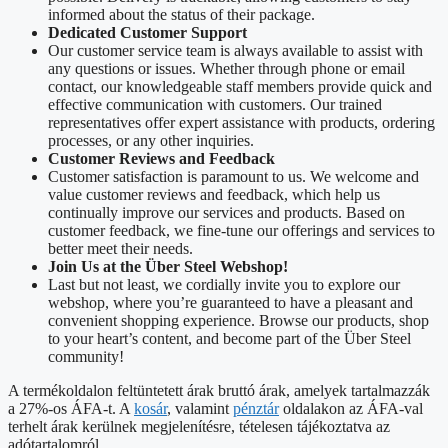
informed about the status of their package.
Dedicated Customer Support
Our customer service team is always available to assist with
any questions or issues. Whether through phone or email
contact, our knowledgeable staff members provide quick and
effective communication with customers. Our trained
representatives offer expert assistance with products, ordering
processes, or any other inquiries.
Customer Reviews and Feedback
Customer satisfaction is paramount to us. We welcome and
value customer reviews and feedback, which help us
continually improve our services and products. Based on
customer feedback, we fine-tune our offerings and services to
better meet their needs.
Join Us at the Über Steel Webshop!
Last but not least, we cordially invite you to explore our
webshop, where you’re guaranteed to have a pleasant and
convenient shopping experience. Browse our products, shop
to your heart’s content, and become part of the Über Steel
community!
A termékoldalon feltüntetett árak bruttó árak, amelyek tartalmazzák
a 27%-os ÁFA-t. A
kosár
, valamint
pénztár
oldalakon az ÁFA-val
terhelt árak kerülnek megjelenítésre, tételesen tájékoztatva az
adótartalomról.