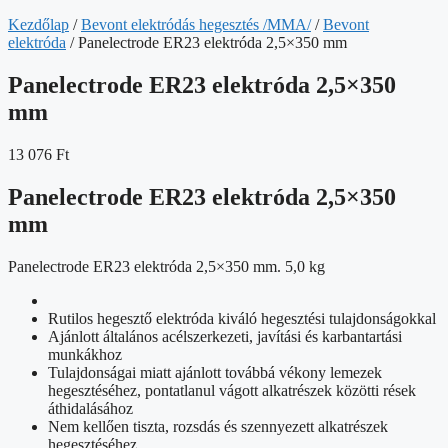
Kezdőlap
/
Bevont elektródás hegesztés /MMA/
/
Bevont
elektróda
/ Panelectrode ER23 elektróda 2,5×350 mm
Panelectrode ER23 elektróda 2,5×350
mm
13 076
Ft
Panelectrode ER23 elektróda 2,5×350
mm
Panelectrode ER23 elektróda 2,5×350 mm. 5,0 kg
Rutilos hegesztő elektróda kiváló hegesztési tulajdonságokkal
Ajánlott általános acélszerkezeti, javítási és karbantartási
munkákhoz
Tulajdonságai miatt ajánlott továbbá vékony lemezek
hegesztéséhez, pontatlanul vágott alkatrészek közötti rések
áthidalásához
Nem kellően tiszta, rozsdás és szennyezett alkatrészek
hegesztéséhez