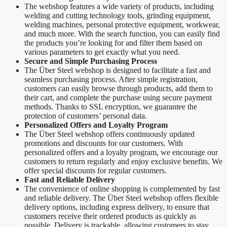
The webshop features a wide variety of products, including
welding and cutting technology tools, grinding equipment,
welding machines, personal protective equipment, workwear,
and much more. With the search function, you can easily find
the products you’re looking for and filter them based on
various parameters to get exactly what you need.
Secure and Simple Purchasing Process
The Über Steel webshop is designed to facilitate a fast and
seamless purchasing process. After simple registration,
customers can easily browse through products, add them to
their cart, and complete the purchase using secure payment
methods. Thanks to SSL encryption, we guarantee the
protection of customers’ personal data.
Personalized Offers and Loyalty Program
The Über Steel webshop offers continuously updated
promotions and discounts for our customers. With
personalized offers and a loyalty program, we encourage our
customers to return regularly and enjoy exclusive benefits. We
offer special discounts for regular customers.
Fast and Reliable Delivery
The convenience of online shopping is complemented by fast
and reliable delivery. The Über Steel webshop offers flexible
delivery options, including express delivery, to ensure that
customers receive their ordered products as quickly as
possible. Delivery is trackable, allowing customers to stay