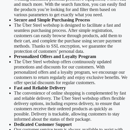
and much more. With the search function, you can easily find
the products you’re looking for and filter them based on
various parameters to get exactly what you need.
Secure and Simple Purchasing Process
The Über Steel webshop is designed to facilitate a fast and
seamless purchasing process. After simple registration,
customers can easily browse through products, add them to
their cart, and complete the purchase using secure payment
methods. Thanks to SSL encryption, we guarantee the
protection of customers’ personal data.
Personalized Offers and Loyalty Program
The Über Steel webshop offers continuously updated
promotions and discounts for our customers. With
personalized offers and a loyalty program, we encourage our
customers to return regularly and enjoy exclusive benefits. We
offer special discounts for regular customers.
Fast and Reliable Delivery
The convenience of online shopping is complemented by fast
and reliable delivery. The Über Steel webshop offers flexible
delivery options, including express delivery, to ensure that
customers receive their ordered products as quickly as
possible. Delivery is trackable, allowing customers to stay
informed about the status of their package.
Dedicated Customer Support
Our customer service team is always available to assist with