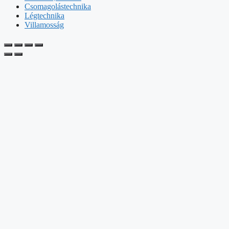
Csomagolástechnika
Légtechnika
Villamosság