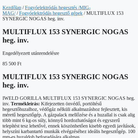
Kezdőlap
/
Fogyóelektródás hegesztés /MIG-
MAG/
/
Fogyóelektródás hegesztő gépek
/ MULTIFLUX 153
SYNERGIC NOGAS heg. inv.
MULTIFLUX 153 SYNERGIC NOGAS
heg. inv.
Engedélyezett utánrendelésre
85 500
Ft
MULTIFLUX 153 SYNERGIC NOGAS
heg. inv.
IWELD GORILLA MULTIFLUX 153 SYNERGIC NOGAS heg.
inv.
Termékleírás:
Kifejezetten önvédő, portöltésű
hegesztőhuzalhoz, védőgáz nélküli alkalmazáshoz fejlesztett, kis
méretű hegesztőgép. A gázpalack mellőzése és a huzallal is csak alig
több mint 6 kg-os súly, könnyű hordozhatóságot és egyszerű
telepítést tesz lehetővé, ennek köszönhetően kisebb egyedi javítások,
helyszíni karbantartó munkák elvégzéséhez ideális hegesztőgép. 100
mm-es huzaldob befogadására alkalmas.