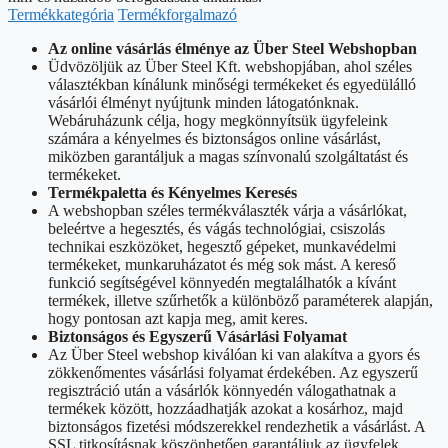
Termékkategória
Termékforgalmazó
Az online vásárlás élménye az Über Steel Webshopban
Üdvözöljük az Über Steel Kft. webshopjában, ahol széles
választékban kínálunk minőségi termékeket és egyedülálló
vásárlói élményt nyújtunk minden látogatónknak.
Webáruházunk célja, hogy megkönnyítsük ügyfeleink
számára a kényelmes és biztonságos online vásárlást,
miközben garantáljuk a magas színvonalú szolgáltatást és
termékeket.
Termékpaletta és Kényelmes Keresés
A webshopban széles termékválaszték várja a vásárlókat,
beleértve a hegesztés, és vágás technológiai, csiszolás
technikai eszközöket, hegesztő gépeket, munkavédelmi
termékeket, munkaruházatot és még sok mást. A kereső
funkció segítségével könnyedén megtalálhatók a kívánt
termékek, illetve szűrhetők a különböző paraméterek alapján,
hogy pontosan azt kapja meg, amit keres.
Biztonságos és Egyszerű Vásárlási Folyamat
Az Über Steel webshop kiválóan ki van alakítva a gyors és
zökkenőmentes vásárlási folyamat érdekében. Az egyszerű
regisztráció után a vásárlók könnyedén válogathatnak a
termékek között, hozzáadhatják azokat a kosárhoz, majd
biztonságos fizetési módszerekkel rendezhetik a vásárlást. A
SSL titkosításnak köszönhetően garantáljuk az ügyfelek