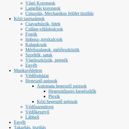
Vágó Korongok
Lamellás korongok
Csiszolás, Mechanikus felület tisztítás
Kézi szerszámok
Csavarhúzók, bitek
Csillag-villáskulcsok
Fogók
Imbusz-,torxkulcsok
Kalapácsok
Mérőszalagok, mérőeszközök
Szorítók, satuk
Vágóeszközök, pengék
Egyéb
Munkavédelem
Védőruházat
Hegesztő pajzsok
Automata hegesztő pajzsok
Hegesztőpajzs kiegészítők
Plexik
Kézi hegesztő pajzsok
Védőszemüveg
Védőkesztyű
Lábbeli
Egyéb
Takarítás, tisztítás