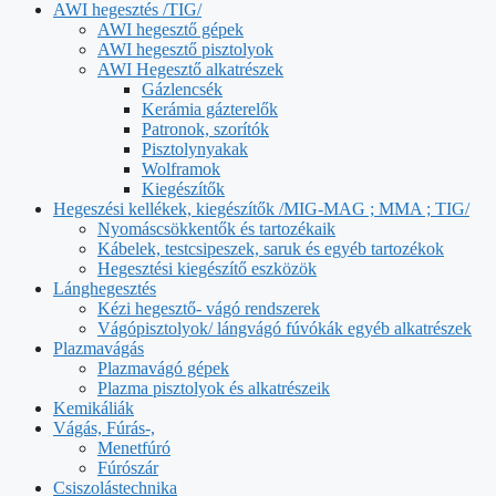
AWI hegesztés /TIG/
AWI hegesztő gépek
AWI hegesztő pisztolyok
AWI Hegesztő alkatrészek
Gázlencsék
Kerámia gázterelők
Patronok, szorítók
Pisztolynyakak
Wolframok
Kiegészítők
Hegeszési kellékek, kiegészítők /MIG-MAG ; MMA ; TIG/
Nyomáscsökkentők és tartozékaik
Kábelek, testcsipeszek, saruk és egyéb tartozékok
Hegesztési kiegészítő eszközök
Lánghegesztés
Kézi hegesztő- vágó rendszerek
Vágópisztolyok/ lángvágó fúvókák egyéb alkatrészek
Plazmavágás
Plazmavágó gépek
Plazma pisztolyok és alkatrészeik
Kemikáliák
Vágás, Fúrás-,
Menetfúró
Fúrószár
Csiszolástechnika