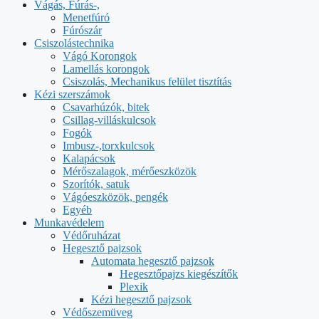
Vágás, Fúrás-,
Menetfúró
Fúrószár
Csiszolástechnika
Vágó Korongok
Lamellás korongok
Csiszolás, Mechanikus felület tisztítás
Kézi szerszámok
Csavarhúzók, bitek
Csillag-villáskulcsok
Fogók
Imbusz-,torxkulcsok
Kalapácsok
Mérőszalagok, mérőeszközök
Szorítók, satuk
Vágóeszközök, pengék
Egyéb
Munkavédelem
Védőruházat
Hegesztő pajzsok
Automata hegesztő pajzsok
Hegesztőpajzs kiegészítők
Plexik
Kézi hegesztő pajzsok
Védőszemüveg