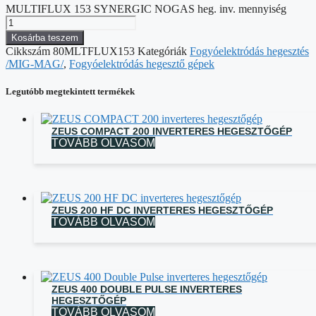
MULTIFLUX 153 SYNERGIC NOGAS heg. inv. mennyiség
Kosárba teszem
Cikkszám
80MLTFLUX153
Kategóriák
Fogyóelektródás hegesztés
/MIG-MAG/
,
Fogyóelektródás hegesztő gépek
Legutóbb megtekintett termékek
ZEUS COMPACT 200 INVERTERES HEGESZTŐGÉP
TOVÁBB OLVASOM
ZEUS 200 HF DC INVERTERES HEGESZTŐGÉP
TOVÁBB OLVASOM
ZEUS 400 DOUBLE PULSE INVERTERES
HEGESZTŐGÉP
TOVÁBB OLVASOM