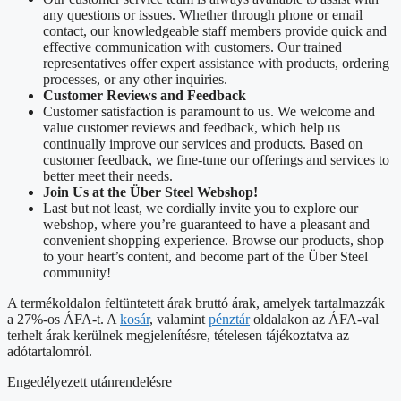
any questions or issues. Whether through phone or email
contact, our knowledgeable staff members provide quick and
effective communication with customers. Our trained
representatives offer expert assistance with products, ordering
processes, or any other inquiries.
Customer Reviews and Feedback
Customer satisfaction is paramount to us. We welcome and
value customer reviews and feedback, which help us
continually improve our services and products. Based on
customer feedback, we fine-tune our offerings and services to
better meet their needs.
Join Us at the Über Steel Webshop!
Last but not least, we cordially invite you to explore our
webshop, where you’re guaranteed to have a pleasant and
convenient shopping experience. Browse our products, shop
to your heart’s content, and become part of the Über Steel
community!
A termékoldalon feltüntetett árak bruttó árak, amelyek tartalmazzák
a 27%-os ÁFA-t. A
kosár
, valamint
pénztár
oldalakon az ÁFA-val
terhelt árak kerülnek megjelenítésre, tételesen tájékoztatva az
adótartalomról.
Engedélyezett utánrendelésre