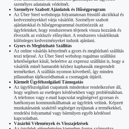
személyes adatainak védelmét.
Személyre Szabott Ajánlatok és Hűségprogram
Az Über Steel webshopja folyamatosan frissülő akciókkal és
kedvezményekkel várja vásárlóit. Személyre szabott
ajánlatokkal és hűségprogrammal ösztönözzük az
ügyfeleinket, hogy rendszeresen térjenek vissza hozzánk és
élvezzék az exkluzív előnyöket. A rendszeres vásárlóknak
különleges kedvezményeket tudunk ajánlani.
Gyors és Megbízható Szállítás
Az online vásárlás kényelmét a gyors és megbízható szállítás
teszi teljessé. Az Über Steel webshop rugalmas szállítási
lehetőségeket kínál, beleértve az expressz szállítást is, hogy a
vásárlók minél hamarabb kézhez kaphassák megrendelt
termékeiket. A szállítás nyomon követhető, így minden
pillanatban tájékozódhatnak a csomagjuk útjáról.
Kiemelt Ügyfélszolgálati Támogatás
Az ügyfélszolgálati csapatunk mindenkor rendelkezésre áll,
hogy segítsen az esetleges kérdésekben vagy problémákban.
A telefonos vagy e-mail kapcsolat segítségével gyorsan és
hatékonyan kommunikálhatnak az ügyfelek velünk. Képzett
munkatársaink szakértő segítséget nyújtanak a termékekkel,
rendelési folyamattal vagy bármilyen egyéb kérdéssel
kapcsolatban.
Vásárlói Vélemények és Visszajelzések
Az ügyfelek elégedettsége kiemelten fontos számunkra.