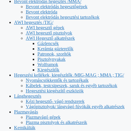
Bevont elektródás hegesztés /MMA/
Bevont elektródás hegesztőgépek
Bevont elektróda
Bevont elektródás hegesztési tartozékok
AWI hegesztés /TIG/
AWI hegesztő gépek
AWI hegesztő pisztolyok
AWI Hegesztő alkatrészek
Gázlencsék
Kerámia gázterelők
Patronok, szorítók
Pisztolynyakak
Wolframok
Kiegészítők
Hegeszési kellékek, kiegészítők /MIG-MAG ; MMA ; TIG/
Nyomáscsökkentők és tartozékaik
Kábelek, testcsipeszek, saruk és egyéb tartozékok
Hegesztési kiegészítő eszközök
Lánghegesztés
Kézi hegesztő- vágó rendszerek
Vágópisztolyok/ lángvágó fúvókák egyéb alkatrészek
Plazmavágás
Plazmavágó gépek
Plazma pisztolyok és alkatrészeik
Kemikáliák