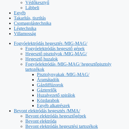
Védőkesztyű
Lábbeli
Egyéb
Takarítás, tisztítás
Csomagolástechnika
Légtechnika
Villamosság
Fogyóelektródás hegesztés /MIG-MAG/
Fogyóelektródás hegesztő gépek
Hegesztő pisztolyok /MIG-MAG/
Hegesztő huzalok
Fogyóelektródás /MIG-MAG/ hegesztőpisztoly
tartozékok
Pisztolynyakak /MIG-MAG/
Áramátadók
Gázdiffúzorok
Gázterelők
Huzalvezető spirálok
Közdarabok
Egyéb alkatrészek
Bevont elektródás hegesztés /MMA/
Bevont elektródás hegesztőgépek
Bevont elektróda
Bevont elektródás hegesztési tartozékok