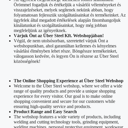
Örömmel fogadjuk és értékeljük a vásárlói véleményeket és
visszajelzéseket, melyek segítenek nekünk abban, hogy
folyamatosan fejlesszük szolgáltatásainkat és termékeinket. Az
ügyfelek által megadott értékelések alapján finomhangoljuk
kínálatunkat és szolgáltatásainkat, hogy még jobban
megfeleljünk az igényeiknek.
Várjuk Önt az Über Steel Kft. Webshopjában!
Végül, de nem utolsósorban, szeretettel várjuk Önt a
webshopunkban, ahol garantáltan kellemes és kényelmes
vásárlási élményben lehet része. Böngéssze termékeinket,
válogasson kedvére, és legyen Ön is részese az Über Steel
közösségének!
The Online Shopping Experience at Über Steel Webshop
Welcome to the Über Steel webshop, where we offer a wide
range of quality products and provide a unique shopping
experience for every visitor. Our goal is to make online
shopping convenient and secure for our customers while
ensuring high-quality service and products.
Product Range and Easy Search
The webshop features a wide variety of products, including
welding and cutting technology tools, grinding equipment,
welding machines, personal protective equipment, workwear,