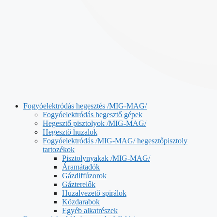
Fogyóelektródás hegesztés /MIG-MAG/
Fogyóelektródás hegesztő gépek
Hegesztő pisztolyok /MIG-MAG/
Hegesztő huzalok
Fogyóelektródás /MIG-MAG/ hegesztőpisztoly
tartozékok
Pisztolynyakak /MIG-MAG/
Áramátadók
Gázdiffúzorok
Gázterelők
Huzalvezető spirálok
Közdarabok
Egyéb alkatrészek