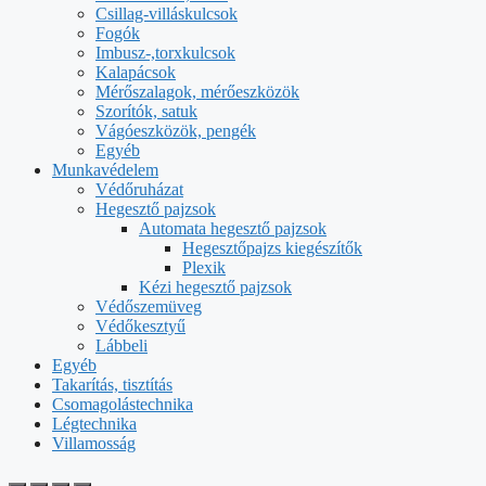
Csillag-villáskulcsok
Fogók
Imbusz-,torxkulcsok
Kalapácsok
Mérőszalagok, mérőeszközök
Szorítók, satuk
Vágóeszközök, pengék
Egyéb
Munkavédelem
Védőruházat
Hegesztő pajzsok
Automata hegesztő pajzsok
Hegesztőpajzs kiegészítők
Plexik
Kézi hegesztő pajzsok
Védőszemüveg
Védőkesztyű
Lábbeli
Egyéb
Takarítás, tisztítás
Csomagolástechnika
Légtechnika
Villamosság