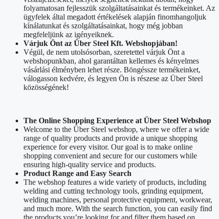
folyamatosan fejlesszük szolgáltatásainkat és termékeinket. Az
ügyfelek által megadott értékelések alapján finomhangoljuk
kínálatunkat és szolgáltatásainkat, hogy még jobban
megfeleljünk az igényeiknek.
Várjuk Önt az Über Steel Kft. Webshopjában!
Végül, de nem utolsósorban, szeretettel várjuk Önt a
webshopunkban, ahol garantáltan kellemes és kényelmes
vásárlási élményben lehet része. Böngéssze termékeinket,
válogasson kedvére, és legyen Ön is részese az Über Steel
közösségének!
The Online Shopping Experience at Über Steel Webshop
Welcome to the Über Steel webshop, where we offer a wide
range of quality products and provide a unique shopping
experience for every visitor. Our goal is to make online
shopping convenient and secure for our customers while
ensuring high-quality service and products.
Product Range and Easy Search
The webshop features a wide variety of products, including
welding and cutting technology tools, grinding equipment,
welding machines, personal protective equipment, workwear,
and much more. With the search function, you can easily find
the products you’re looking for and filter them based on