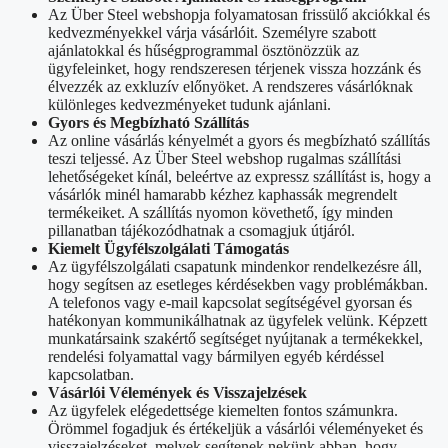
Az Über Steel webshopja folyamatosan frissülő akciókkal és
kedvezményekkel várja vásárlóit. Személyre szabott
ajánlatokkal és hűségprogrammal ösztönözzük az
ügyfeleinket, hogy rendszeresen térjenek vissza hozzánk és
élvezzék az exkluzív előnyöket. A rendszeres vásárlóknak
különleges kedvezményeket tudunk ajánlani.
Gyors és Megbízható Szállítás
Az online vásárlás kényelmét a gyors és megbízható szállítás
teszi teljessé. Az Über Steel webshop rugalmas szállítási
lehetőségeket kínál, beleértve az expressz szállítást is, hogy a
vásárlók minél hamarabb kézhez kaphassák megrendelt
termékeiket. A szállítás nyomon követhető, így minden
pillanatban tájékozódhatnak a csomagjuk útjáról.
Kiemelt Ügyfélszolgálati Támogatás
Az ügyfélszolgálati csapatunk mindenkor rendelkezésre áll,
hogy segítsen az esetleges kérdésekben vagy problémákban.
A telefonos vagy e-mail kapcsolat segítségével gyorsan és
hatékonyan kommunikálhatnak az ügyfelek velünk. Képzett
munkatársaink szakértő segítséget nyújtanak a termékekkel,
rendelési folyamattal vagy bármilyen egyéb kérdéssel
kapcsolatban.
Vásárlói Vélemények és Visszajelzések
Az ügyfelek elégedettsége kiemelten fontos számunkra.
Örömmel fogadjuk és értékeljük a vásárlói véleményeket és
visszajelzéseket, melyek segítenek nekünk abban, hogy