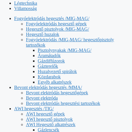
Légtechnika
Villamosság
Fogyóelektródás hegesztés /MIG-MAG/
Fogyóelektródás hegesztő gépek
Hegesztő pisztolyok /MIG-MAG/
Hegesztő huzalok
Fogyóelektródás /MIG-MAG/ hegesztőpisztoly
tartozékok
Pisztolynyakak /MIG-MAG/
Áramátadók
Gázdiffúzorok
Gázterelők
Huzalvezető spirálok
Közdarabok
Egyéb alkatrészek
Bevont elektródás hegesztés /MMA/
Bevont elektródás hegesztőgépek
Bevont elektróda
Bevont elektródás hegesztési tartozékok
AWI hegesztés /TIG/
AWI hegesztő gépek
AWI hegesztő pisztolyok
AWI Hegesztő alkatrészek
Gázlencsék