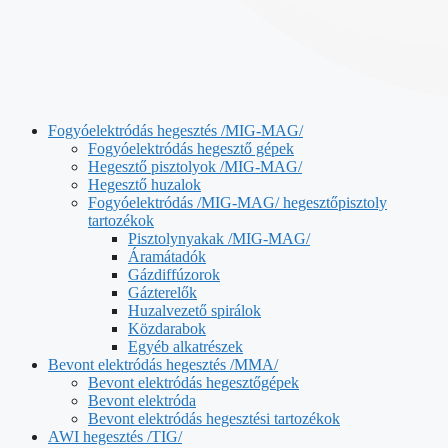
Fogyóelektródás hegesztés /MIG-MAG/
Fogyóelektródás hegesztő gépek
Hegesztő pisztolyok /MIG-MAG/
Hegesztő huzalok
Fogyóelektródás /MIG-MAG/ hegesztőpisztoly
tartozékok
Pisztolynyakak /MIG-MAG/
Áramátadók
Gázdiffúzorok
Gázterelők
Huzalvezető spirálok
Közdarabok
Egyéb alkatrészek
Bevont elektródás hegesztés /MMA/
Bevont elektródás hegesztőgépek
Bevont elektróda
Bevont elektródás hegesztési tartozékok
AWI hegesztés /TIG/