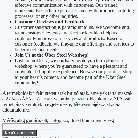
effective communication with customers. Our trained
representatives offer expert assistance with products, ordering
processes, or any other inquiries.
Customer Reviews and Feedback
Customer satisfaction is paramount to us. We welcome and
value customer reviews and feedback, which help us
continually improve our services and products. Based on
customer feedback, we fine-tune our offerings and services to
better meet their needs.
Join Us at the Über Steel Webshop!
Last but not least, we cordially invite you to explore our
webshop, where you’re guaranteed to have a pleasant and
convenient shopping experience. Browse our products, shop
to your heart’s content, and become part of the Über Steel
community!
A termékoldalon feltüntetett árak bruttó árak, amelyek tartalmazzák
a 27%-os ÁFA-t. A
kosár
, valamint
pénztár
oldalakon az ÁFA-val
terhelt árak kerülnek megjelenítésre, tételesen tájékoztatva az
adótartalomról.
Mérőszalag gumírozott, 1 stoppos; 3m×16mm mennyiség
Kosárba teszem