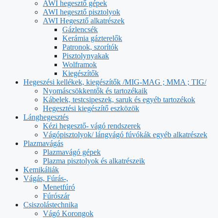
AWI hegesztő gépek
AWI hegesztő pisztolyok
AWI Hegesztő alkatrészek
Gázlencsék
Kerámia gázterelők
Patronok, szorítók
Pisztolynyakak
Wolframok
Kiegészítők
Hegeszési kellékek, kiegészítők /MIG-MAG ; MMA ; TIG/
Nyomáscsökkentők és tartozékaik
Kábelek, testcsipeszek, saruk és egyéb tartozékok
Hegesztési kiegészítő eszközök
Lánghegesztés
Kézi hegesztő- vágó rendszerek
Vágópisztolyok/ lángvágó fúvókák egyéb alkatrészek
Plazmavágás
Plazmavágó gépek
Plazma pisztolyok és alkatrészeik
Kemikáliák
Vágás, Fúrás-,
Menetfúró
Fúrószár
Csiszolástechnika
Vágó Korongok