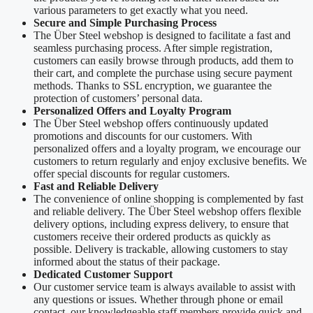
various parameters to get exactly what you need.
Secure and Simple Purchasing Process
The Über Steel webshop is designed to facilitate a fast and
seamless purchasing process. After simple registration,
customers can easily browse through products, add them to
their cart, and complete the purchase using secure payment
methods. Thanks to SSL encryption, we guarantee the
protection of customers’ personal data.
Personalized Offers and Loyalty Program
The Über Steel webshop offers continuously updated
promotions and discounts for our customers. With
personalized offers and a loyalty program, we encourage our
customers to return regularly and enjoy exclusive benefits. We
offer special discounts for regular customers.
Fast and Reliable Delivery
The convenience of online shopping is complemented by fast
and reliable delivery. The Über Steel webshop offers flexible
delivery options, including express delivery, to ensure that
customers receive their ordered products as quickly as
possible. Delivery is trackable, allowing customers to stay
informed about the status of their package.
Dedicated Customer Support
Our customer service team is always available to assist with
any questions or issues. Whether through phone or email
contact, our knowledgeable staff members provide quick and