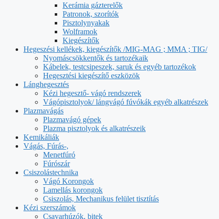
Kerámia gázterelők
Patronok, szorítók
Pisztolynyakak
Wolframok
Kiegészítők
Hegeszési kellékek, kiegészítők /MIG-MAG ; MMA ; TIG/
Nyomáscsökkentők és tartozékaik
Kábelek, testcsipeszek, saruk és egyéb tartozékok
Hegesztési kiegészítő eszközök
Lánghegesztés
Kézi hegesztő- vágó rendszerek
Vágópisztolyok/ lángvágó fúvókák egyéb alkatrészek
Plazmavágás
Plazmavágó gépek
Plazma pisztolyok és alkatrészeik
Kemikáliák
Vágás, Fúrás-,
Menetfúró
Fúrószár
Csiszolástechnika
Vágó Korongok
Lamellás korongok
Csiszolás, Mechanikus felület tisztítás
Kézi szerszámok
Csavarhúzók, bitek