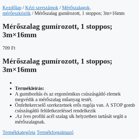
Kezdőlap
/
Kézi szerszámok
/
Mérőszalagok,
mérőeszközök
/ Mérőszalag gumírozott, 1 stoppos; 3m×16mm
Mérőszalag gumírozott, 1 stoppos;
3m×16mm
709
Ft
Mérőszalag gumírozott, 1 stoppos;
3m×16mm
Termékleírás:
A gumiborítás és az ergonómikus csúszásgátló elemek
megvédik a mérőszalag műanyag testét.
Önfeltekercselő szerkezetnek erős rugója van. A STOP gomb
csúszásgátló felületkezeléssel rendelkezik
.Az íves profilú acél szalag sík helyzetben tartását segíti a
mérőszalagnak.
Termékkategória
Termékforgalmazó