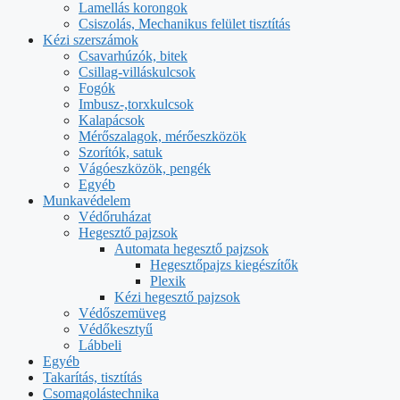
Lamellás korongok
Csiszolás, Mechanikus felület tisztítás
Kézi szerszámok
Csavarhúzók, bitek
Csillag-villáskulcsok
Fogók
Imbusz-,torxkulcsok
Kalapácsok
Mérőszalagok, mérőeszközök
Szorítók, satuk
Vágóeszközök, pengék
Egyéb
Munkavédelem
Védőruházat
Hegesztő pajzsok
Automata hegesztő pajzsok
Hegesztőpajzs kiegészítők
Plexik
Kézi hegesztő pajzsok
Védőszemüveg
Védőkesztyű
Lábbeli
Egyéb
Takarítás, tisztítás
Csomagolástechnika