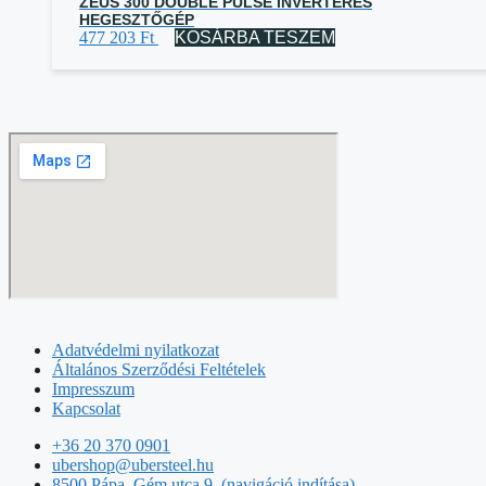
ZEUS 300 DOUBLE PULSE INVERTERES
HEGESZTŐGÉP
477 203
Ft
KOSÁRBA TESZEM
Adatvédelmi nyilatkozat
Általános Szerződési Feltételek
Impresszum
Kapcsolat
+36 20 370 0901
ubershop@ubersteel.hu
8500 Pápa, Gém utca 9. (navigáció indítása)