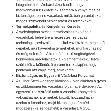
látogatónknak. Webáruházunk célja, hogy
megkönnyítsük ügyfeleink számára a kényelmes és
biztonságos online vásárlást, miközben garantáljuk a
magas színvonalú szolgáltatást és termékeket.
Termékpaletta és Kényelmes Keresés
A webshopban széles termékválaszték várja a
vásárlókat, beleértve a hegesztés, és vágás
technológiai, csiszolás technikai eszközöket, hegesztő
gépeket, munkavédelmi termékeket, munkaruházatot
és még sok mást. A kereső funkció segítségével
könnyedén megtalálhatók a kívánt termékek, illetve
szűrhetők a különböző paraméterek alapján, hogy
pontosan azt kapja meg, amit keres.
Biztonságos és Egyszerű Vásárlási Folyamat
Az Über Steel webshop kiválóan ki van alakítva a gyors
és zökkenőmentes vásárlási folyamat érdekében. Az
egyszerű regisztráció után a vásárlók könnyedén
válogathatnak a termékek között, hozzáadhatják
azokat a kosárhoz, majd biztonságos fizetési
módszerekkel rendezhetik a vásárlást. A SSL