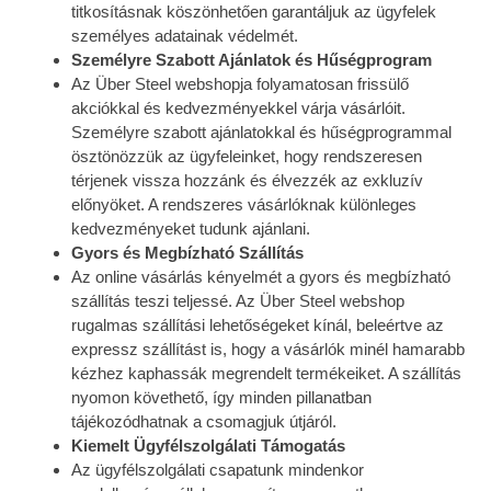
titkosításnak köszönhetően garantáljuk az ügyfelek
személyes adatainak védelmét.
Személyre Szabott Ajánlatok és Hűségprogram
Az Über Steel webshopja folyamatosan frissülő
akciókkal és kedvezményekkel várja vásárlóit.
Személyre szabott ajánlatokkal és hűségprogrammal
ösztönözzük az ügyfeleinket, hogy rendszeresen
térjenek vissza hozzánk és élvezzék az exkluzív
előnyöket. A rendszeres vásárlóknak különleges
kedvezményeket tudunk ajánlani.
Gyors és Megbízható Szállítás
Az online vásárlás kényelmét a gyors és megbízható
szállítás teszi teljessé. Az Über Steel webshop
rugalmas szállítási lehetőségeket kínál, beleértve az
expressz szállítást is, hogy a vásárlók minél hamarabb
kézhez kaphassák megrendelt termékeiket. A szállítás
nyomon követhető, így minden pillanatban
tájékozódhatnak a csomagjuk útjáról.
Kiemelt Ügyfélszolgálati Támogatás
Az ügyfélszolgálati csapatunk mindenkor