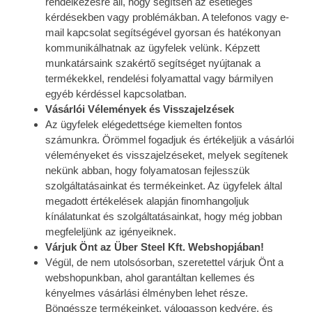
rendelkezésre áll, hogy segítsen az esetleges
kérdésekben vagy problémákban. A telefonos vagy e-
mail kapcsolat segítségével gyorsan és hatékonyan
kommunikálhatnak az ügyfelek velünk. Képzett
munkatársaink szakértő segítséget nyújtanak a
termékekkel, rendelési folyamattal vagy bármilyen
egyéb kérdéssel kapcsolatban.
Vásárlói Vélemények és Visszajelzések
Az ügyfelek elégedettsége kiemelten fontos
számunkra. Örömmel fogadjuk és értékeljük a vásárlói
véleményeket és visszajelzéseket, melyek segítenek
nekünk abban, hogy folyamatosan fejlesszük
szolgáltatásainkat és termékeinket. Az ügyfelek által
megadott értékelések alapján finomhangoljuk
kínálatunkat és szolgáltatásainkat, hogy még jobban
megfeleljünk az igényeiknek.
Várjuk Önt az Über Steel Kft. Webshopjában!
Végül, de nem utolsósorban, szeretettel várjuk Önt a
webshopunkban, ahol garantáltan kellemes és
kényelmes vásárlási élményben lehet része.
Böngéssze termékeinket, válogasson kedvére, és