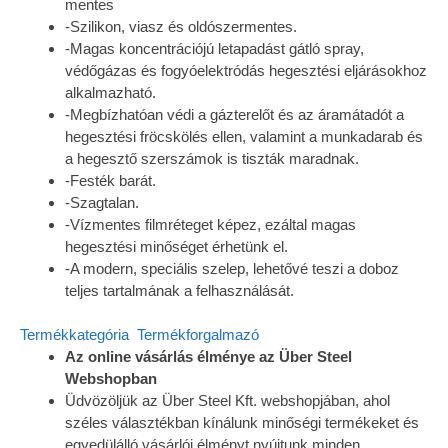
mentes
-Szilikon, viasz és oldószermentes.
-Magas koncentrációjú letapadást gátló spray,
védőgázas és fogyóelektródás hegesztési eljárásokhoz
alkalmazható.
-Megbízhatóan védi a gázterelőt és az áramátadót a
hegesztési fröcskölés ellen, valamint a munkadarab és
a hegesztő szerszámok is tiszták maradnak.
-Festék barát.
-Szagtalan.
-Vízmentes filmréteget képez, ezáltal magas
hegesztési minőséget érhetünk el.
-A modern, speciális szelep, lehetővé teszi a doboz
teljes tartalmának a felhasználását.
Termékkategória
Termékforgalmazó
Az online vásárlás élménye az Über Steel
Webshopban
Üdvözöljük az Über Steel Kft. webshopjában, ahol
széles választékban kínálunk minőségi termékeket és
egyedülálló vásárlói élményt nyújtunk minden