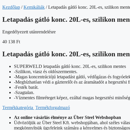
Kezdőlap
/
Kemikáliák
/ Letapadás gátló konc. 20L-es, szilikon ment
Letapadás gátló konc. 20L-es, szilikon men
Engedélyezett utánrendelésre
40 138
Ft
Letapadás gátló konc. 20L-es, szilikon men
SUPERWELD letapadás gátló konc. 20L-es, szilikon mentes
-Szilikon, viasz és oldószermentes.
-Magas koncentrációjú letapadást gátló, védőgázas és fogyóelek
-Megbízhatóan védi a gázterelőt és az áramátadót a hegesztési 
-Festék barát.
-Szagtalan.
-Vízmentes filmréteget képez, ezáltal magas hegesztési minőség
Termékkategória
Termékforgalmazó
Az online vásárlás élménye az Über Steel Webshopban
Üdvözöljük az Über Steel Kft. webshopjában, ahol széles vála
megkönnyítsük ügyfeleink számára a kényelmes és biztonságos o