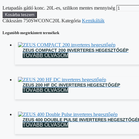
Letapadás gátló konc. 20L-es, szilikon mentes mennyiség
Kosárba teszem
Cikkszám
750SWCONC20L
Kategória
Kemikáliák
Legutóbb megtekintett termékek
ZEUS COMPACT 200 INVERTERES HEGESZTŐGÉP
TOVÁBB OLVASOM
ZEUS 200 HF DC INVERTERES HEGESZTŐGÉP
TOVÁBB OLVASOM
ZEUS 400 DOUBLE PULSE INVERTERES HEGESZTŐGÉ
TOVÁBB OLVASOM