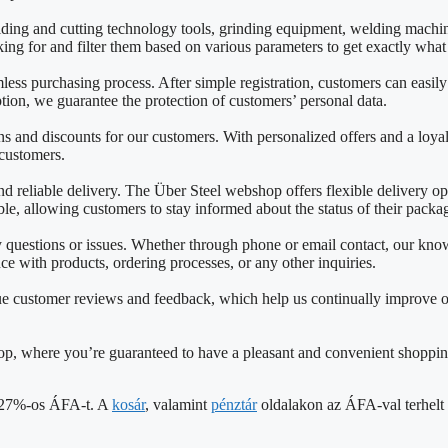
lding and cutting technology tools, grinding equipment, welding mach
king for and filter them based on various parameters to get exactly wha
mless purchasing process. After simple registration, customers can easil
on, we guarantee the protection of customers’ personal data.
 and discounts for our customers. With personalized offers and a loya
 customers.
reliable delivery. The Über Steel webshop offers flexible delivery opti
able, allowing customers to stay informed about the status of their packa
ny questions or issues. Whether through phone or email contact, our k
nce with products, ordering processes, or any other inquiries.
e customer reviews and feedback, which help us continually improve o
shop, where you’re guaranteed to have a pleasant and convenient shoppin
 a 27%-os ÁFA-t. A
kosár
, valamint
pénztár
oldalakon az ÁFA-val terhelt á