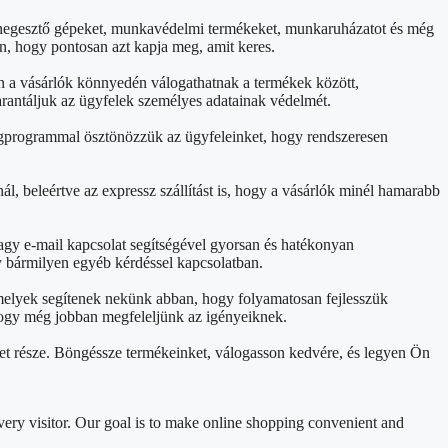
et, hegesztő gépeket, munkavédelmi termékeket, munkaruházatot és még
n, hogy pontosan azt kapja meg, amit keres.
án a vásárlók könnyedén válogathatnak a termékek között,
arantáljuk az ügyfelek személyes adatainak védelmét.
ségprogrammal ösztönözzük az ügyfeleinket, hogy rendszeresen
ál, beleértve az expressz szállítást is, hogy a vásárlók minél hamarabb
agy e-mail kapcsolat segítségével gyorsan és hatékonyan
y bármilyen egyéb kérdéssel kapcsolatban.
 melyek segítenek nekünk abban, hogy folyamatosan fejlesszük
, hogy még jobban megfeleljünk az igényeiknek.
et része. Böngéssze termékeinket, válogasson kedvére, és legyen Ön
ery visitor. Our goal is to make online shopping convenient and