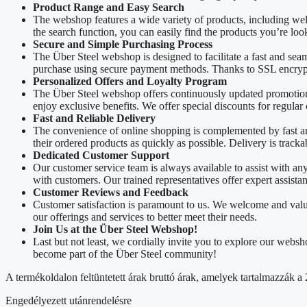
Product Range and Easy Search
The webshop features a wide variety of products, including we
the search function, you can easily find the products you’re loo
Secure and Simple Purchasing Process
The Über Steel webshop is designed to facilitate a fast and sea
purchase using secure payment methods. Thanks to SSL encrypti
Personalized Offers and Loyalty Program
The Über Steel webshop offers continuously updated promotions
enjoy exclusive benefits. We offer special discounts for regular
Fast and Reliable Delivery
The convenience of online shopping is complemented by fast and 
their ordered products as quickly as possible. Delivery is track
Dedicated Customer Support
Our customer service team is always available to assist with a
with customers. Our trained representatives offer expert assista
Customer Reviews and Feedback
Customer satisfaction is paramount to us. We welcome and valu
our offerings and services to better meet their needs.
Join Us at the Über Steel Webshop!
Last but not least, we cordially invite you to explore our web
become part of the Über Steel community!
A termékoldalon feltüntetett árak bruttó árak, amelyek tartalmazzák
Engedélyezett utánrendelésre