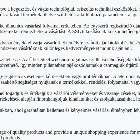
rtve a hegesztés, és vágás technológiai, csiszolás technikai eszközök
ók a kívánt termékek, illetve szűrhetők a különböző paraméterek alapjá
kenőmentes vásárlási folyamat érdekében. Az egyszerű regisztráció ut
szerekkel rendezhetik a vásárlást. A SSL titkosításnak köszönhetően g
edvezményekkel várja vásárlóit. Személyre szabott ajánlatokkal és hű
rendszeres vásárlóknak különleges kedvezményeket tudunk ajánlani.
zi teljessé. Az Über Steel webshop rugalmas szállítási lehetőségeket kín
övethető, így minden pillanatban tájékozódhatnak a csomagjuk útjáról.
gy segítsen az esetleges kérdésekben vagy problémákban. A telefonos v
akértő segítséget nyújtanak a termékekkel, rendelési folyamattal vag
 fogadjuk és értékeljük a vásárlói véleményeket és visszajelzéseket,
 értékelések alapján finomhangoljuk kínálatunkat és szolgáltatásainkat
nkban, ahol garantáltan kellemes és kényelmes vásárlási élményben leh
e of quality products and provide a unique shopping experience for ev
d products.