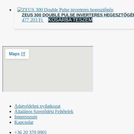
ZEUS 300 DOUBLE PULSE INVERTERES HEGESZTŐGÉ
477 203
Ft
KOSÁRBA TESZEM
Adatvédelmi nyilatkozat
Általános Szerződési Feltételek
Impresszum
Kapcsolat
+36 20 370 0901