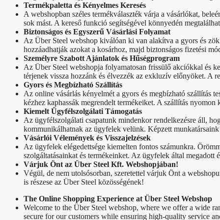
Termékpaletta és Kényelmes Keresés
A webshopban széles termékválaszték várja a vásárlókat, beleé
sok mást. A kereső funkció segítségével könnyedén megtalálhat
Biztonságos és Egyszerű Vásárlási Folyamat
Az Über Steel webshop kiválóan ki van alakítva a gyors és zök
hozzáadhatják azokat a kosárhoz, majd biztonságos fizetési mód
Személyre Szabott Ajánlatok és Hűségprogram
Az Über Steel webshopja folyamatosan frissülő akciókkal és k
térjenek vissza hozzánk és élvezzék az exkluzív előnyöket. A 
Gyors és Megbízható Szállítás
Az online vásárlás kényelmét a gyors és megbízható szállítás tes
kézhez kaphassák megrendelt termékeiket. A szállítás nyomon k
Kiemelt Ügyfélszolgálati Támogatás
Az ügyfélszolgálati csapatunk mindenkor rendelkezésre áll, ho
kommunikálhatnak az ügyfelek velünk. Képzett munkatársaink sz
Vásárlói Vélemények és Visszajelzések
Az ügyfelek elégedettsége kiemelten fontos számunkra. Örömmel
szolgáltatásainkat és termékeinket. Az ügyfelek által megadott
Várjuk Önt az Über Steel Kft. Webshopjában!
Végül, de nem utolsósorban, szeretettel várjuk Önt a webshopu
is részese az Über Steel közösségének!
The Online Shopping Experience at Über Steel Webshop
Welcome to the Über Steel webshop, where we offer a wide rang
secure for our customers while ensuring high-quality service an