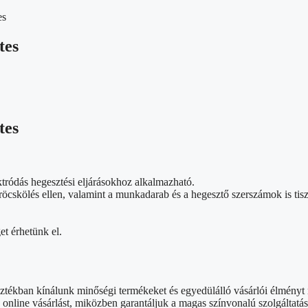
es
tes
tes
tródás hegesztési eljárásokhoz alkalmazható.
fröcskölés ellen, valamint a munkadarab és a hegesztő szerszámok is ti
et érhetünk el.
sztékban kínálunk minőségi termékeket és egyedülálló vásárlói élmény
nline vásárlást, miközben garantáljuk a magas színvonalú szolgáltatás