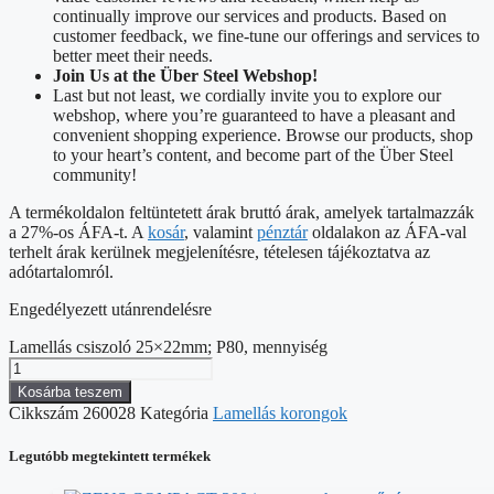
continually improve our services and products. Based on
customer feedback, we fine-tune our offerings and services to
better meet their needs.
Join Us at the Über Steel Webshop!
Last but not least, we cordially invite you to explore our
webshop, where you’re guaranteed to have a pleasant and
convenient shopping experience. Browse our products, shop
to your heart’s content, and become part of the Über Steel
community!
A termékoldalon feltüntetett árak bruttó árak, amelyek tartalmazzák
a 27%-os ÁFA-t. A
kosár
, valamint
pénztár
oldalakon az ÁFA-val
terhelt árak kerülnek megjelenítésre, tételesen tájékoztatva az
adótartalomról.
Engedélyezett utánrendelésre
Lamellás csiszoló 25×22mm; P80, mennyiség
Kosárba teszem
Cikkszám
260028
Kategória
Lamellás korongok
Legutóbb megtekintett termékek