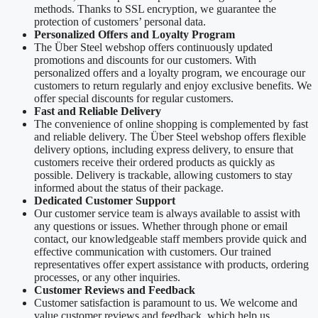
methods. Thanks to SSL encryption, we guarantee the
protection of customers’ personal data.
Personalized Offers and Loyalty Program
The Über Steel webshop offers continuously updated
promotions and discounts for our customers. With
personalized offers and a loyalty program, we encourage our
customers to return regularly and enjoy exclusive benefits. We
offer special discounts for regular customers.
Fast and Reliable Delivery
The convenience of online shopping is complemented by fast
and reliable delivery. The Über Steel webshop offers flexible
delivery options, including express delivery, to ensure that
customers receive their ordered products as quickly as
possible. Delivery is trackable, allowing customers to stay
informed about the status of their package.
Dedicated Customer Support
Our customer service team is always available to assist with
any questions or issues. Whether through phone or email
contact, our knowledgeable staff members provide quick and
effective communication with customers. Our trained
representatives offer expert assistance with products, ordering
processes, or any other inquiries.
Customer Reviews and Feedback
Customer satisfaction is paramount to us. We welcome and
value customer reviews and feedback, which help us