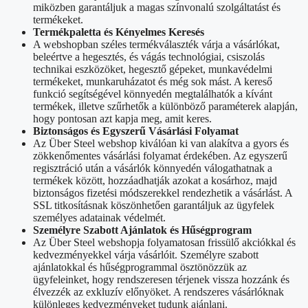
miközben garantáljuk a magas színvonalú szolgáltatást és
termékeket.
Termékpaletta és Kényelmes Keresés
A webshopban széles termékválaszték várja a vásárlókat,
beleértve a hegesztés, és vágás technológiai, csiszolás
technikai eszközöket, hegesztő gépeket, munkavédelmi
termékeket, munkaruházatot és még sok mást. A kereső
funkció segítségével könnyedén megtalálhatók a kívánt
termékek, illetve szűrhetők a különböző paraméterek alapján,
hogy pontosan azt kapja meg, amit keres.
Biztonságos és Egyszerű Vásárlási Folyamat
Az Über Steel webshop kiválóan ki van alakítva a gyors és
zökkenőmentes vásárlási folyamat érdekében. Az egyszerű
regisztráció után a vásárlók könnyedén válogathatnak a
termékek között, hozzáadhatják azokat a kosárhoz, majd
biztonságos fizetési módszerekkel rendezhetik a vásárlást. A
SSL titkosításnak köszönhetően garantáljuk az ügyfelek
személyes adatainak védelmét.
Személyre Szabott Ajánlatok és Hűségprogram
Az Über Steel webshopja folyamatosan frissülő akciókkal és
kedvezményekkel várja vásárlóit. Személyre szabott
ajánlatokkal és hűségprogrammal ösztönözzük az
ügyfeleinket, hogy rendszeresen térjenek vissza hozzánk és
élvezzék az exkluzív előnyöket. A rendszeres vásárlóknak
különleges kedvezményeket tudunk ajánlani.