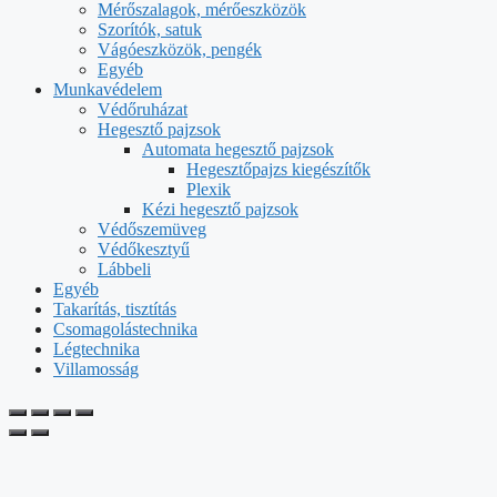
Mérőszalagok, mérőeszközök
Szorítók, satuk
Vágóeszközök, pengék
Egyéb
Munkavédelem
Védőruházat
Hegesztő pajzsok
Automata hegesztő pajzsok
Hegesztőpajzs kiegészítők
Plexik
Kézi hegesztő pajzsok
Védőszemüveg
Védőkesztyű
Lábbeli
Egyéb
Takarítás, tisztítás
Csomagolástechnika
Légtechnika
Villamosság