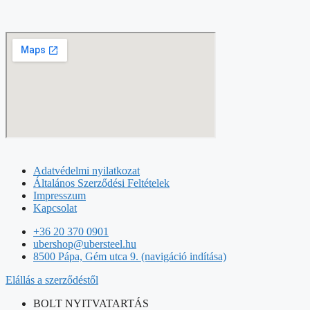
Adatvédelmi nyilatkozat
Általános Szerződési Feltételek
Impresszum
Kapcsolat
+36 20 370 0901
ubershop@ubersteel.hu
8500 Pápa, Gém utca 9. (navigáció indítása)
Elállás a szerződéstől
BOLT NYITVATARTÁS