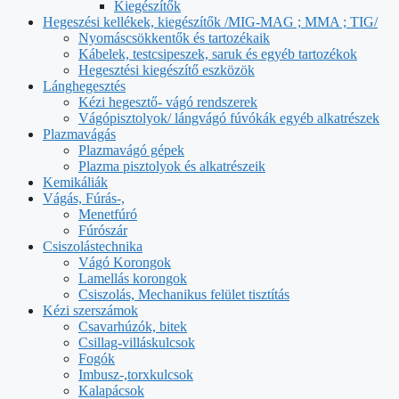
Kiegészítők
Hegeszési kellékek, kiegészítők /MIG-MAG ; MMA ; TIG/
Nyomáscsökkentők és tartozékaik
Kábelek, testcsipeszek, saruk és egyéb tartozékok
Hegesztési kiegészítő eszközök
Lánghegesztés
Kézi hegesztő- vágó rendszerek
Vágópisztolyok/ lángvágó fúvókák egyéb alkatrészek
Plazmavágás
Plazmavágó gépek
Plazma pisztolyok és alkatrészeik
Kemikáliák
Vágás, Fúrás-,
Menetfúró
Fúrószár
Csiszolástechnika
Vágó Korongok
Lamellás korongok
Csiszolás, Mechanikus felület tisztítás
Kézi szerszámok
Csavarhúzók, bitek
Csillag-villáskulcsok
Fogók
Imbusz-,torxkulcsok
Kalapácsok