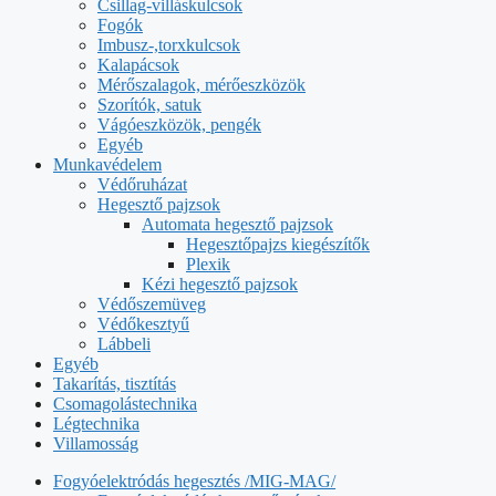
Csillag-villáskulcsok
Fogók
Imbusz-,torxkulcsok
Kalapácsok
Mérőszalagok, mérőeszközök
Szorítók, satuk
Vágóeszközök, pengék
Egyéb
Munkavédelem
Védőruházat
Hegesztő pajzsok
Automata hegesztő pajzsok
Hegesztőpajzs kiegészítők
Plexik
Kézi hegesztő pajzsok
Védőszemüveg
Védőkesztyű
Lábbeli
Egyéb
Takarítás, tisztítás
Csomagolástechnika
Légtechnika
Villamosság
Fogyóelektródás hegesztés /MIG-MAG/