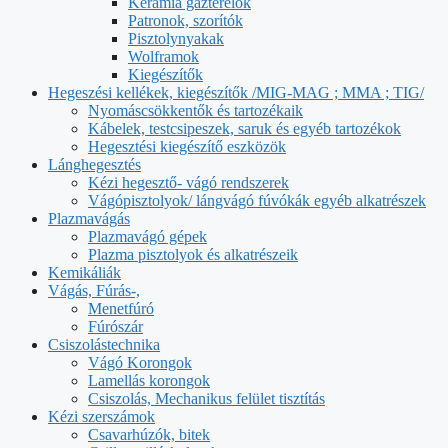
Kerámia gázterelők
Patronok, szorítók
Pisztolynyakak
Wolframok
Kiegészítők
Hegeszési kellékek, kiegészítők /MIG-MAG ; MMA ; TIG/
Nyomáscsökkentők és tartozékaik
Kábelek, testcsipeszek, saruk és egyéb tartozékok
Hegesztési kiegészítő eszközök
Lánghegesztés
Kézi hegesztő- vágó rendszerek
Vágópisztolyok/ lángvágó fúvókák egyéb alkatrészek
Plazmavágás
Plazmavágó gépek
Plazma pisztolyok és alkatrészeik
Kemikáliák
Vágás, Fúrás-,
Menetfúró
Fúrószár
Csiszolástechnika
Vágó Korongok
Lamellás korongok
Csiszolás, Mechanikus felület tisztítás
Kézi szerszámok
Csavarhúzók, bitek