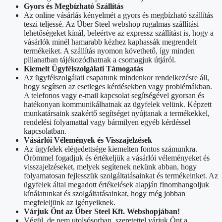
Gyors és Megbízható Szállítás
Az online vásárlás kényelmét a gyors és megbízható szállítás
teszi teljessé. Az Über Steel webshop rugalmas szállítási
lehetőségeket kínál, beleértve az expressz szállítást is, hogy a
vásárlók minél hamarabb kézhez kaphassák megrendelt
termékeiket. A szállítás nyomon követhető, így minden
pillanatban tájékozódhatnak a csomagjuk útjáról.
Kiemelt Ügyfélszolgálati Támogatás
Az ügyfélszolgálati csapatunk mindenkor rendelkezésre áll,
hogy segítsen az esetleges kérdésekben vagy problémákban.
A telefonos vagy e-mail kapcsolat segítségével gyorsan és
hatékonyan kommunikálhatnak az ügyfelek velünk. Képzett
munkatársaink szakértő segítséget nyújtanak a termékekkel,
rendelési folyamattal vagy bármilyen egyéb kérdéssel
kapcsolatban.
Vásárlói Vélemények és Visszajelzések
Az ügyfelek elégedettsége kiemelten fontos számunkra.
Örömmel fogadjuk és értékeljük a vásárlói véleményeket és
visszajelzéseket, melyek segítenek nekünk abban, hogy
folyamatosan fejlesszük szolgáltatásainkat és termékeinket. Az
ügyfelek által megadott értékelések alapján finomhangoljuk
kínálatunkat és szolgáltatásainkat, hogy még jobban
megfeleljünk az igényeiknek.
Várjuk Önt az Über Steel Kft. Webshopjában!
Végül, de nem utolsósorban, szeretettel várjuk Önt a