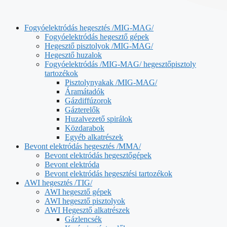
Fogyóelektródás hegesztés /MIG-MAG/
Fogyóelektródás hegesztő gépek
Hegesztő pisztolyok /MIG-MAG/
Hegesztő huzalok
Fogyóelektródás /MIG-MAG/ hegesztőpisztoly
tartozékok
Pisztolynyakak /MIG-MAG/
Áramátadók
Gázdiffúzorok
Gázterelők
Huzalvezető spirálok
Közdarabok
Egyéb alkatrészek
Bevont elektródás hegesztés /MMA/
Bevont elektródás hegesztőgépek
Bevont elektróda
Bevont elektródás hegesztési tartozékok
AWI hegesztés /TIG/
AWI hegesztő gépek
AWI hegesztő pisztolyok
AWI Hegesztő alkatrészek
Gázlencsék