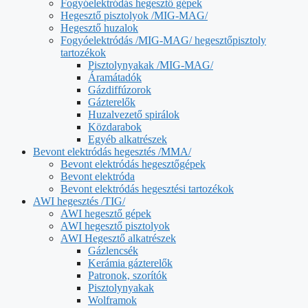
Fogyóelektródás hegesztő gépek
Hegesztő pisztolyok /MIG-MAG/
Hegesztő huzalok
Fogyóelektródás /MIG-MAG/ hegesztőpisztoly
tartozékok
Pisztolynyakak /MIG-MAG/
Áramátadók
Gázdiffúzorok
Gázterelők
Huzalvezető spirálok
Közdarabok
Egyéb alkatrészek
Bevont elektródás hegesztés /MMA/
Bevont elektródás hegesztőgépek
Bevont elektróda
Bevont elektródás hegesztési tartozékok
AWI hegesztés /TIG/
AWI hegesztő gépek
AWI hegesztő pisztolyok
AWI Hegesztő alkatrészek
Gázlencsék
Kerámia gázterelők
Patronok, szorítók
Pisztolynyakak
Wolframok