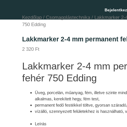
Bejelentke
Kezdőlap
/
Csomagolástechnika
/ Lakkmarker 2-
750 Edding
Lakkmarker 2-4 mm permanent fe
2 320
Ft
Lakkmarker 2-4 mm pe
fehér 750 Edding
Üveg, porcelán, műanyag, fém, illetve szinte minde
alkalmas, kerekített hegy, fém test,
permanent fedő festékkel töltve, gyorsan száradó
vízálló, szennyezett felületekhez is használható,
Leírás