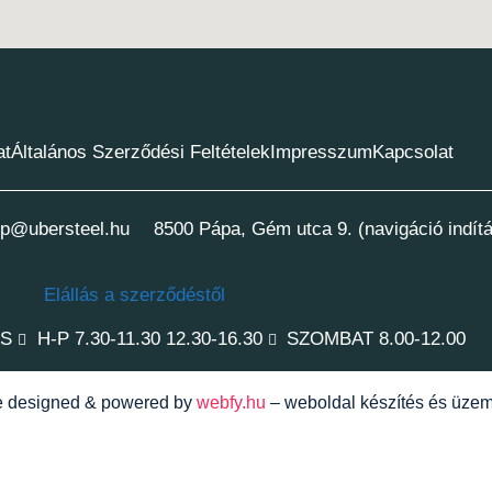
at
Általános Szerződési Feltételek
Impresszum
Kapcsolat
p@ubersteel.hu
8500 Pápa, Gém utca 9. (navigáció indít
Elállás a szerződéstől
ÁS
H-P 7.30-11.30 12.30-16.30
SZOMBAT 8.00-12.00
te designed & powered by
webfy.hu
– weboldal készítés és üzem