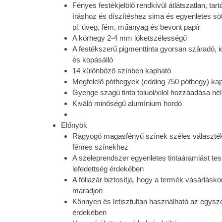
Fényes festékjelölő rendkívül átlátszatlan, ta
íráshoz és díszítéshez sima és egyenletes sö
pl. üveg, fém, műanyag és bevont papír
A körhegy 2-4 mm löketszélességű
A festékszerű pigmenttinta gyorsan száradó, id
és kopásálló
14 különböző színben kapható
Megfelelő póthegyek (edding 750 póthegy) ka
Gyenge szagú tinta toluol/xilol hozzáadása nél
Kiváló minőségű alumínium hordó
Előnyök
Ragyogó magasfényű színek széles választéka
fémes színekhez
A szeleprendszer egyenletes tintaáramlást tes
lefedettség érdekében
A fóliazár biztosítja, hogy a termék vásárlásko
maradjon
Könnyen és letisztultan használható az egysze
érdekében