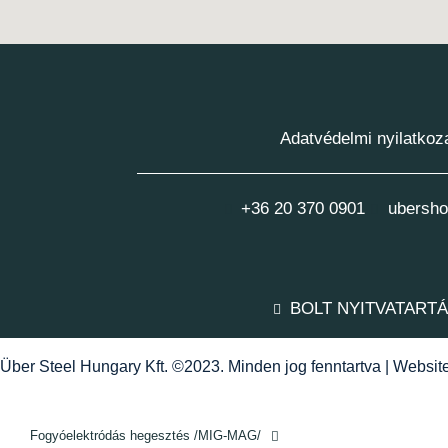
Adatvédelmi nyilatkoz
+36 20 370 0901
ubersho
BOLT NYITVATART
Über Steel Hungary Kft. ©2023. Minden jog fenntartva | Websi
Fogyóelektródás hegesztés /MIG-MAG/