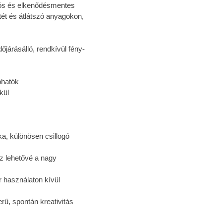
rtós és elkenődésmentes
tét és átlátszó anyagokon,
őjárásálló, rendkívül fény-
phatók
kül
, különösen csillogó
z lehetővé a nagy
r használaton kívül
rű, spontán kreativitás