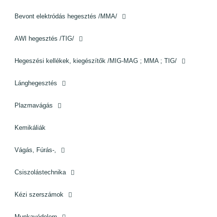
Bevont elektródás hegesztés /MMA/
AWI hegesztés /TIG/
Hegeszési kellékek, kiegészítők /MIG-MAG ; MMA ; TIG/
Lánghegesztés
Plazmavágás
Kemikáliák
Vágás, Fúrás-,
Csiszolástechnika
Kézi szerszámok
Munkavédelem