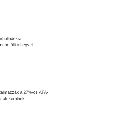
írhulladékra
nem tölti a hegyet
tartalmazzák a 27%-os ÁFA-
árak kerülnek