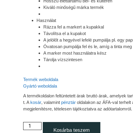
Hosszú élettartamú bel- és kültéren
Kiváló minőségű márka termék
Használat
Rázza fel a markert a kupakkal
Távolítsa el a kupakot
A jelölőt a hegyével lefelé pumpálja pl. egy pap
Óvatosan pumpálja fel és le, amíg a tinta meg 
A marker most használatra kész
Tárolja vízszintesen
Termék weboldala
Gyártó weboldala
A termékoldalon feltüntetett árak bruttó árak, amelyek 
t. A
kosár
, valamint
pénztár
oldalakon az ÁFA-val terhelt 
megjelenítésre, tételesen tájékoztatva az adótartalomról.
Kosárba teszem