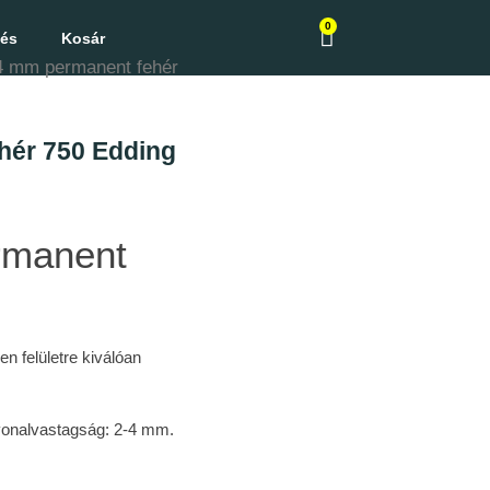
0
zés
Kosár
4 mm permanent fehér
hér 750 Edding
rmanent
n felületre kiválóan
,
 vonalvastagság: 2-4 mm.