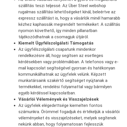
szállítás teszi teljessé. Az Über Steel webshop
rugalmas szállítási lehetőségeket kínál, beleértve az
expressz szállítást is, hogy a vásárlók minél hamarabb
kézhez kaphassák megrendelt termékeiket. A szállítás
nyomon követhető, így minden pillanatban
tájékozódhatnak a csomagjuk útjáról.
Kiemelt Ügyfélszolgálati Támogatás
Az ügyfélszolgálati csapatunk mindenkor
rendelkezésre áll, hogy segítsen az esetleges
kérdésekben vagy problémákban. A telefonos vagy e-
mail kapcsolat segítségével gyorsan és hatékonyan
kommunikálhatnak az ügyfelek velünk. Képzett
munkatársaink szakértő segítséget nyújtanak a
termékekkel, rendelési folyamattal vagy bármilyen
egyéb kérdéssel kapcsolatban.
Vásárlói Vélemények és Visszajelzések
Az ügyfelek elégedettsége kiemelten fontos
számunkra. Örömmel fogadjuk és értékeljük a vásárlói
véleményeket és visszajelzéseket, melyek segítenek
nekünk abban, hogy folyamatosan fejlesszük