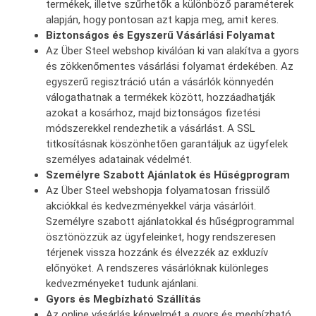
termékek, illetve szűrhetők a különböző paraméterek
alapján, hogy pontosan azt kapja meg, amit keres.
Biztonságos és Egyszerű Vásárlási Folyamat
Az Über Steel webshop kiválóan ki van alakítva a gyors
és zökkenőmentes vásárlási folyamat érdekében. Az
egyszerű regisztráció után a vásárlók könnyedén
válogathatnak a termékek között, hozzáadhatják
azokat a kosárhoz, majd biztonságos fizetési
módszerekkel rendezhetik a vásárlást. A SSL
titkosításnak köszönhetően garantáljuk az ügyfelek
személyes adatainak védelmét.
Személyre Szabott Ajánlatok és Hűségprogram
Az Über Steel webshopja folyamatosan frissülő
akciókkal és kedvezményekkel várja vásárlóit.
Személyre szabott ajánlatokkal és hűségprogrammal
ösztönözzük az ügyfeleinket, hogy rendszeresen
térjenek vissza hozzánk és élvezzék az exkluzív
előnyöket. A rendszeres vásárlóknak különleges
kedvezményeket tudunk ajánlani.
Gyors és Megbízható Szállítás
Az online vásárlás kényelmét a gyors és megbízható