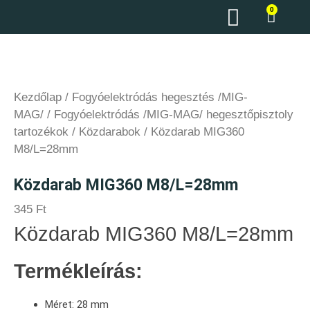
0
Kezdőlap
/
Fogyóelektródás hegesztés /MIG-
MAG/
/
Fogyóelektródás /MIG-MAG/ hegesztőpisztoly
tartozékok
/
Közdarabok
/ Közdarab MIG360
M8/L=28mm
Közdarab MIG360 M8/L=28mm
345
Ft
Közdarab MIG360 M8/L=28mm
Termékleírás:
Méret: 28 mm