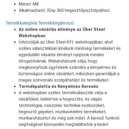
Menet: M8
Alkalmazható: IGrip 360 hegesztőpisztolyokhoz
Termékkategória
Termékforgalmazó
Az online vásárlás élménye az Über Steel
Webshopban
Üdvözöljük az Über Steel Kft. webshopjában, ahol
széles választékban kínálunk minőségi termékeket és
egyedülálló vásárlói élményt nyújtunk minden
látogatónknak. Webáruházunk célja, hogy
megkönnyítsük ügyfeleink számára a kényelmes és
biztonságos online vásárlást, miközben garantáljuk a
magas színvonalú szolgáltatást és termékeket.
Termékpaletta és Kényelmes Keresés
A webshopban széles termékválaszték várja a
vásárlókat, beleértve a hegesztés, és vágás
technológiai, csiszolás technikai eszközöket,
hegesztő gépeket, munkavédelmi termékeket,
munkaruházatot és még sok mást. A kereső funkció
segítségével könnyedén megtalálhatók a kívánt