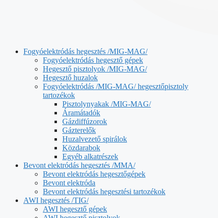
Fogyóelektródás hegesztés /MIG-MAG/
Fogyóelektródás hegesztő gépek
Hegesztő pisztolyok /MIG-MAG/
Hegesztő huzalok
Fogyóelektródás /MIG-MAG/ hegesztőpisztoly
tartozékok
Pisztolynyakak /MIG-MAG/
Áramátadók
Gázdiffúzorok
Gázterelők
Huzalvezető spirálok
Közdarabok
Egyéb alkatrészek
Bevont elektródás hegesztés /MMA/
Bevont elektródás hegesztőgépek
Bevont elektróda
Bevont elektródás hegesztési tartozékok
AWI hegesztés /TIG/
AWI hegesztő gépek
AWI hegesztő pisztolyok