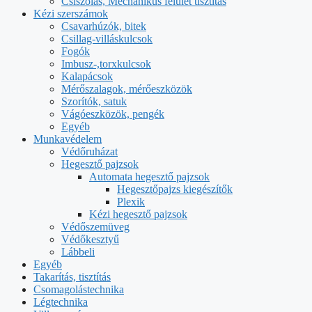
Csiszolás, Mechanikus felület tisztítás
Kézi szerszámok
Csavarhúzók, bitek
Csillag-villáskulcsok
Fogók
Imbusz-,torxkulcsok
Kalapácsok
Mérőszalagok, mérőeszközök
Szorítók, satuk
Vágóeszközök, pengék
Egyéb
Munkavédelem
Védőruházat
Hegesztő pajzsok
Automata hegesztő pajzsok
Hegesztőpajzs kiegészítők
Plexik
Kézi hegesztő pajzsok
Védőszemüveg
Védőkesztyű
Lábbeli
Egyéb
Takarítás, tisztítás
Csomagolástechnika
Légtechnika