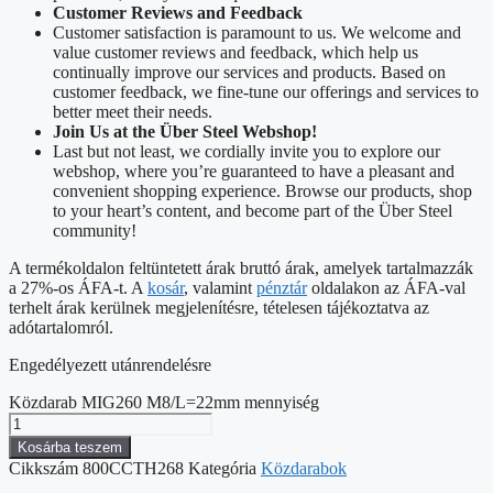
Customer Reviews and Feedback
Customer satisfaction is paramount to us. We welcome and
value customer reviews and feedback, which help us
continually improve our services and products. Based on
customer feedback, we fine-tune our offerings and services to
better meet their needs.
Join Us at the Über Steel Webshop!
Last but not least, we cordially invite you to explore our
webshop, where you’re guaranteed to have a pleasant and
convenient shopping experience. Browse our products, shop
to your heart’s content, and become part of the Über Steel
community!
A termékoldalon feltüntetett árak bruttó árak, amelyek tartalmazzák
a 27%-os ÁFA-t. A
kosár
, valamint
pénztár
oldalakon az ÁFA-val
terhelt árak kerülnek megjelenítésre, tételesen tájékoztatva az
adótartalomról.
Engedélyezett utánrendelésre
Közdarab MIG260 M8/L=22mm mennyiség
Kosárba teszem
Cikkszám
800CCTH268
Kategória
Közdarabok