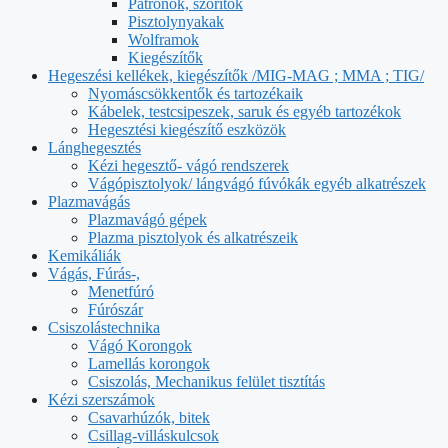
Patronok, szorítók
Pisztolynyakak
Wolframok
Kiegészítők
Hegeszési kellékek, kiegészítők /MIG-MAG ; MMA ; TIG/
Nyomáscsökkentők és tartozékaik
Kábelek, testcsipeszek, saruk és egyéb tartozékok
Hegesztési kiegészítő eszközök
Lánghegesztés
Kézi hegesztő- vágó rendszerek
Vágópisztolyok/ lángvágó fúvókák egyéb alkatrészek
Plazmavágás
Plazmavágó gépek
Plazma pisztolyok és alkatrészeik
Kemikáliák
Vágás, Fúrás-,
Menetfúró
Fúrószár
Csiszolástechnika
Vágó Korongok
Lamellás korongok
Csiszolás, Mechanikus felület tisztítás
Kézi szerszámok
Csavarhúzók, bitek
Csillag-villáskulcsok