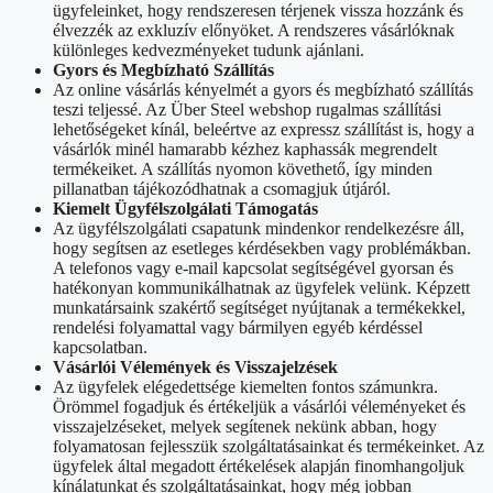
ügyfeleinket, hogy rendszeresen térjenek vissza hozzánk és
élvezzék az exkluzív előnyöket. A rendszeres vásárlóknak
különleges kedvezményeket tudunk ajánlani.
Gyors és Megbízható Szállítás
Az online vásárlás kényelmét a gyors és megbízható szállítás
teszi teljessé. Az Über Steel webshop rugalmas szállítási
lehetőségeket kínál, beleértve az expressz szállítást is, hogy a
vásárlók minél hamarabb kézhez kaphassák megrendelt
termékeiket. A szállítás nyomon követhető, így minden
pillanatban tájékozódhatnak a csomagjuk útjáról.
Kiemelt Ügyfélszolgálati Támogatás
Az ügyfélszolgálati csapatunk mindenkor rendelkezésre áll,
hogy segítsen az esetleges kérdésekben vagy problémákban.
A telefonos vagy e-mail kapcsolat segítségével gyorsan és
hatékonyan kommunikálhatnak az ügyfelek velünk. Képzett
munkatársaink szakértő segítséget nyújtanak a termékekkel,
rendelési folyamattal vagy bármilyen egyéb kérdéssel
kapcsolatban.
Vásárlói Vélemények és Visszajelzések
Az ügyfelek elégedettsége kiemelten fontos számunkra.
Örömmel fogadjuk és értékeljük a vásárlói véleményeket és
visszajelzéseket, melyek segítenek nekünk abban, hogy
folyamatosan fejlesszük szolgáltatásainkat és termékeinket. Az
ügyfelek által megadott értékelések alapján finomhangoljuk
kínálatunkat és szolgáltatásainkat, hogy még jobban