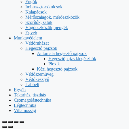
Fogók
Imbusz-,torxkulcsok
Kalapácsok
Mérőszalagok, mérőeszközök
Szorítók, satuk
Vágóeszközök, pengék
Egyéb
Munkavédelem
Védőruházat
Hegesztő pajzsok
Automata hegesztő pajzsok
Hegesztőpajzs kiegészítők
Plexik
Kézi hegesztő pajzsok
Védőszemüveg
Védőkesztyű
Lábbeli
Egyéb
Takarítás, tisztítás
Csomagolástechnika
Légtechnika
Villamosság