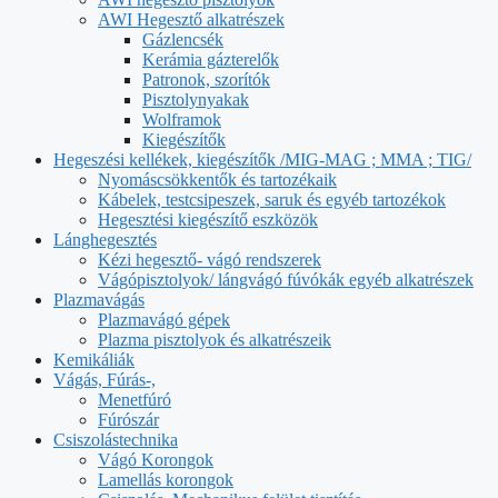
AWI Hegesztő alkatrészek
Gázlencsék
Kerámia gázterelők
Patronok, szorítók
Pisztolynyakak
Wolframok
Kiegészítők
Hegeszési kellékek, kiegészítők /MIG-MAG ; MMA ; TIG/
Nyomáscsökkentők és tartozékaik
Kábelek, testcsipeszek, saruk és egyéb tartozékok
Hegesztési kiegészítő eszközök
Lánghegesztés
Kézi hegesztő- vágó rendszerek
Vágópisztolyok/ lángvágó fúvókák egyéb alkatrészek
Plazmavágás
Plazmavágó gépek
Plazma pisztolyok és alkatrészeik
Kemikáliák
Vágás, Fúrás-,
Menetfúró
Fúrószár
Csiszolástechnika
Vágó Korongok
Lamellás korongok