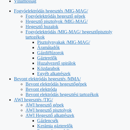
Villamosság
Fogyóelektródás hegesztés /MIG-MAG/
Fogyóelektródás hegesztő gépek
Hegesztő pisztolyok /MIG-MAG/
Hegesztő huzalok
Fogyóelektródás /MIG-MAG/ hegesztőpisztoly
tartozékok
Pisztolynyakak /MIG-MAG/
Áramátadók
Gázdiffúzorok
Gázterelők
Huzalvezető spirálok
Közdarabok
Egyéb alkatrészek
Bevont elektródás hegesztés /MMA/
Bevont elektródás hegesztőgépek
Bevont elektróda
Bevont elektródás hegesztési tartozékok
AWI hegesztés /TIG/
AWI hegesztő gépek
AWI hegesztő pisztolyok
AWI Hegesztő alkatrészek
Gázlencsék
Kerámia gázterelők