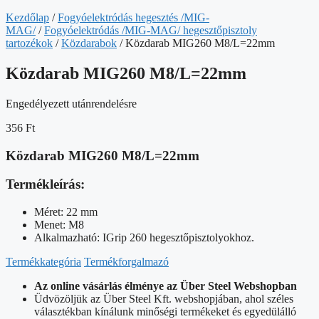
Kezdőlap
/
Fogyóelektródás hegesztés /MIG-
MAG/
/
Fogyóelektródás /MIG-MAG/ hegesztőpisztoly
tartozékok
/
Közdarabok
/ Közdarab MIG260 M8/L=22mm
Közdarab MIG260 M8/L=22mm
Engedélyezett utánrendelésre
356
Ft
Közdarab MIG260 M8/L=22mm
Termékleírás:
Méret: 22 mm
Menet: M8
Alkalmazható: IGrip 260 hegesztőpisztolyokhoz.
Termékkategória
Termékforgalmazó
Az online vásárlás élménye az Über Steel Webshopban
Üdvözöljük az Über Steel Kft. webshopjában, ahol széles
választékban kínálunk minőségi termékeket és egyedülálló