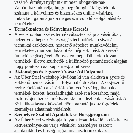
vásárlói élményt nyújtunk minden látogatónknak.
Webáruházunk célja, hogy megkönnyítsük ügyfeleink
számára a kényelmes és biztonságos online vásárlást,
miközben garantáljuk a magas színvonalú szolgáltatást és
termékeket.
Termékpaletta és Kényelmes Keresés
A webshopban széles termékválaszték várja a vásárlókat,
beleértve a hegesztés, és vágás technológiai, csiszolás
technikai eszközöket, hegesztő gépeket, munkavédelmi
termékeket, munkaruházatot és még sok mást. A kereső
funkció segítségével könnyedén megtalálhatók a kívánt
termékek, illetve szűrhetők a különböző paraméterek alapján,
hogy pontosan azt kapja meg, amit keres.
Biztonságos és Egyszerű Vásárlási Folyamat
Az Über Steel webshop kiválóan ki van alakítva a gyors és
zökkenőmentes vásárlási folyamat érdekében. Az egyszerű
regisztráció után a vásárlók könnyedén válogathatnak a
termékek között, hozzáadhatják azokat a kosárhoz, majd
biztonságos fizetési módszerekkel rendezhetik a vásárlást. A
SSL titkosításnak köszönhetően garantáljuk az ügyfelek
személyes adatainak védelmét.
Személyre Szabott Ajánlatok és Hűségprogram
Az Über Steel webshopja folyamatosan frissülő akciókkal és
kedvezményekkel várja vásárlóit. Személyre szabott
ajánlatokkal és hűségprogrammal ösztönözzük az