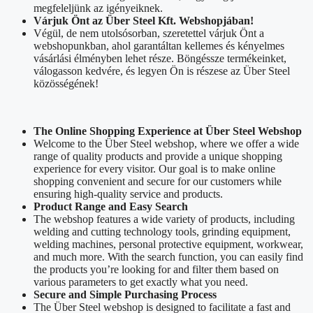
megfeleljünk az igényeiknek.
Várjuk Önt az Über Steel Kft. Webshopjában!
Végül, de nem utolsósorban, szeretettel várjuk Önt a
webshopunkban, ahol garantáltan kellemes és kényelmes
vásárlási élményben lehet része. Böngéssze termékeinket,
válogasson kedvére, és legyen Ön is részese az Über Steel
közösségének!
The Online Shopping Experience at Über Steel Webshop
Welcome to the Über Steel webshop, where we offer a wide
range of quality products and provide a unique shopping
experience for every visitor. Our goal is to make online
shopping convenient and secure for our customers while
ensuring high-quality service and products.
Product Range and Easy Search
The webshop features a wide variety of products, including
welding and cutting technology tools, grinding equipment,
welding machines, personal protective equipment, workwear,
and much more. With the search function, you can easily find
the products you’re looking for and filter them based on
various parameters to get exactly what you need.
Secure and Simple Purchasing Process
The Über Steel webshop is designed to facilitate a fast and