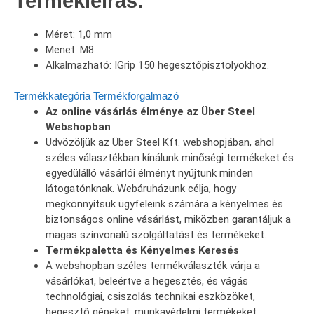
Termékleírás:
Méret: 1,0 mm
Menet: M8
Alkalmazható: IGrip 150 hegesztőpisztolyokhoz.
Termékkategória
Termékforgalmazó
Az online vásárlás élménye az Über Steel
Webshopban
Üdvözöljük az Über Steel Kft. webshopjában, ahol
széles választékban kínálunk minőségi termékeket és
egyedülálló vásárlói élményt nyújtunk minden
látogatónknak. Webáruházunk célja, hogy
megkönnyítsük ügyfeleink számára a kényelmes és
biztonságos online vásárlást, miközben garantáljuk a
magas színvonalú szolgáltatást és termékeket.
Termékpaletta és Kényelmes Keresés
A webshopban széles termékválaszték várja a
vásárlókat, beleértve a hegesztés, és vágás
technológiai, csiszolás technikai eszközöket,
hegesztő gépeket, munkavédelmi termékeket,