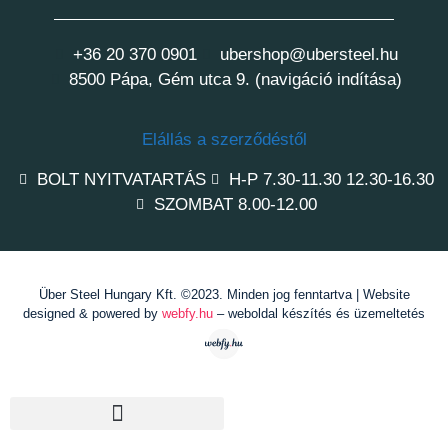
+36 20 370 0901
ubershop@ubersteel.hu
8500 Pápa, Gém utca 9. (navigáció indítása)
Elállás a szerződéstől
BOLT NYITVATARTÁS
H-P 7.30-11.30 12.30-16.30
SZOMBAT 8.00-12.00
Über Steel Hungary Kft. ©2023. Minden jog fenntartva | Website
designed & powered by
webfy.hu
– weboldal készítés és üzemeltetés
Fogyóelektródás hegesztés /MIG-MAG/
Bevont elektródás hegesztés /MMA/
AWI hegesztés /TIG/
Hegeszési kellékek, kiegészítők /MIG-MAG ; MMA ; TIG/