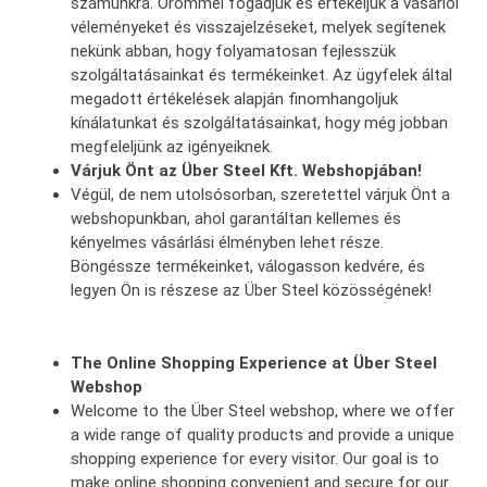
számunkra. Örömmel fogadjuk és értékeljük a vásárlói
véleményeket és visszajelzéseket, melyek segítenek
nekünk abban, hogy folyamatosan fejlesszük
szolgáltatásainkat és termékeinket. Az ügyfelek által
megadott értékelések alapján finomhangoljuk
kínálatunkat és szolgáltatásainkat, hogy még jobban
megfeleljünk az igényeiknek.
Várjuk Önt az Über Steel Kft. Webshopjában!
Végül, de nem utolsósorban, szeretettel várjuk Önt a
webshopunkban, ahol garantáltan kellemes és
kényelmes vásárlási élményben lehet része.
Böngéssze termékeinket, válogasson kedvére, és
legyen Ön is részese az Über Steel közösségének!
The Online Shopping Experience at Über Steel
Webshop
Welcome to the Über Steel webshop, where we offer
a wide range of quality products and provide a unique
shopping experience for every visitor. Our goal is to
make online shopping convenient and secure for our