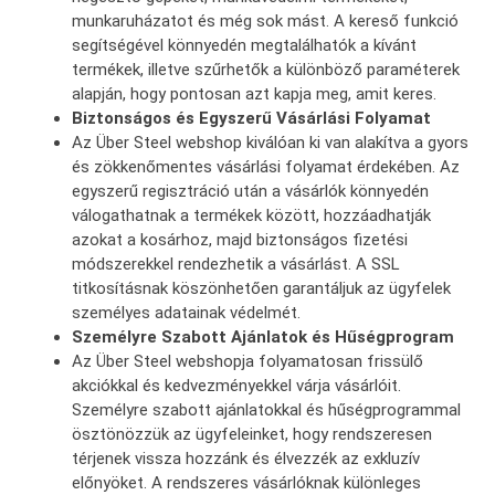
munkaruházatot és még sok mást. A kereső funkció
segítségével könnyedén megtalálhatók a kívánt
termékek, illetve szűrhetők a különböző paraméterek
alapján, hogy pontosan azt kapja meg, amit keres.
Biztonságos és Egyszerű Vásárlási Folyamat
Az Über Steel webshop kiválóan ki van alakítva a gyors
és zökkenőmentes vásárlási folyamat érdekében. Az
egyszerű regisztráció után a vásárlók könnyedén
válogathatnak a termékek között, hozzáadhatják
azokat a kosárhoz, majd biztonságos fizetési
módszerekkel rendezhetik a vásárlást. A SSL
titkosításnak köszönhetően garantáljuk az ügyfelek
személyes adatainak védelmét.
Személyre Szabott Ajánlatok és Hűségprogram
Az Über Steel webshopja folyamatosan frissülő
akciókkal és kedvezményekkel várja vásárlóit.
Személyre szabott ajánlatokkal és hűségprogrammal
ösztönözzük az ügyfeleinket, hogy rendszeresen
térjenek vissza hozzánk és élvezzék az exkluzív
előnyöket. A rendszeres vásárlóknak különleges