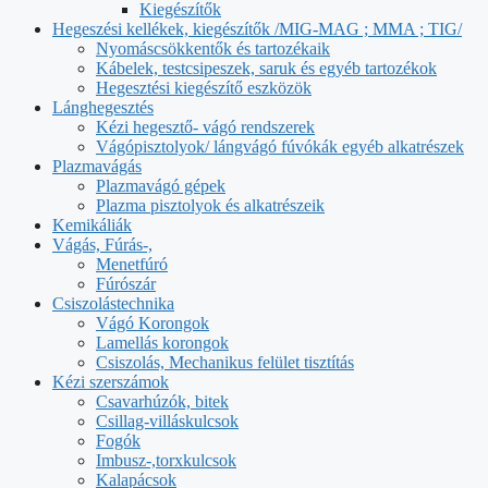
Kiegészítők
Hegeszési kellékek, kiegészítők /MIG-MAG ; MMA ; TIG/
Nyomáscsökkentők és tartozékaik
Kábelek, testcsipeszek, saruk és egyéb tartozékok
Hegesztési kiegészítő eszközök
Lánghegesztés
Kézi hegesztő- vágó rendszerek
Vágópisztolyok/ lángvágó fúvókák egyéb alkatrészek
Plazmavágás
Plazmavágó gépek
Plazma pisztolyok és alkatrészeik
Kemikáliák
Vágás, Fúrás-,
Menetfúró
Fúrószár
Csiszolástechnika
Vágó Korongok
Lamellás korongok
Csiszolás, Mechanikus felület tisztítás
Kézi szerszámok
Csavarhúzók, bitek
Csillag-villáskulcsok
Fogók
Imbusz-,torxkulcsok
Kalapácsok