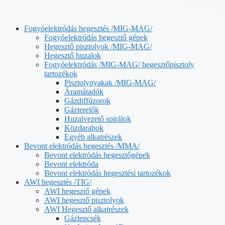
Fogyóelektródás hegesztés /MIG-MAG/
Fogyóelektródás hegesztő gépek
Hegesztő pisztolyok /MIG-MAG/
Hegesztő huzalok
Fogyóelektródás /MIG-MAG/ hegesztőpisztoly
tartozékok
Pisztolynyakak /MIG-MAG/
Áramátadók
Gázdiffúzorok
Gázterelők
Huzalvezető spirálok
Közdarabok
Egyéb alkatrészek
Bevont elektródás hegesztés /MMA/
Bevont elektródás hegesztőgépek
Bevont elektróda
Bevont elektródás hegesztési tartozékok
AWI hegesztés /TIG/
AWI hegesztő gépek
AWI hegesztő pisztolyok
AWI Hegesztő alkatrészek
Gázlencsék