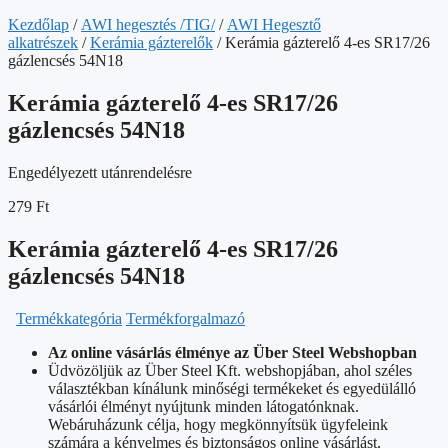
Kezdőlap
/
AWI hegesztés /TIG/
/
AWI Hegesztő
alkatrészek
/
Kerámia gázterelők
/ Kerámia gázterelő 4-es SR17/26
gázlencsés 54N18
Kerámia gázterelő 4-es SR17/26
gázlencsés 54N18
Engedélyezett utánrendelésre
279
Ft
Kerámia gázterelő 4-es SR17/26
gázlencsés 54N18
Termékkategória
Termékforgalmazó
Az online vásárlás élménye az Über Steel Webshopban
Üdvözöljük az Über Steel Kft. webshopjában, ahol széles
választékban kínálunk minőségi termékeket és egyedülálló
vásárlói élményt nyújtunk minden látogatónknak.
Webáruházunk célja, hogy megkönnyítsük ügyfeleink
számára a kényelmes és biztonságos online vásárlást,