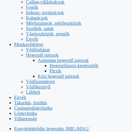
Csillag-villáskulcsok
Fogók
Imbusz-,torxkulcsok
Kalapácsok
Mérőszalagok, mérőeszközök
Szorítók, satuk
Vágóeszközök, pengék
Egyéb
Munkavédelem
Védőruházat
Hegesztő pajzsok
Automata hegesztő pajzsok
Hegesztőpajzs kiegészítők
Plexik
Kézi hegesztő pajzsok
Védőszemüveg
Védőkesztyű
Lábbeli
Egyéb
Takarítás, tisztítás
Csomagolástechnika
Légtechnika
Villamosság
Fogyóelektródás hegesztés /MIG-MAG/