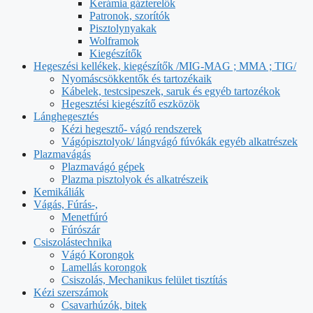
Kerámia gázterelők
Patronok, szorítók
Pisztolynyakak
Wolframok
Kiegészítők
Hegeszési kellékek, kiegészítők /MIG-MAG ; MMA ; TIG/
Nyomáscsökkentők és tartozékaik
Kábelek, testcsipeszek, saruk és egyéb tartozékok
Hegesztési kiegészítő eszközök
Lánghegesztés
Kézi hegesztő- vágó rendszerek
Vágópisztolyok/ lángvágó fúvókák egyéb alkatrészek
Plazmavágás
Plazmavágó gépek
Plazma pisztolyok és alkatrészeik
Kemikáliák
Vágás, Fúrás-,
Menetfúró
Fúrószár
Csiszolástechnika
Vágó Korongok
Lamellás korongok
Csiszolás, Mechanikus felület tisztítás
Kézi szerszámok
Csavarhúzók, bitek