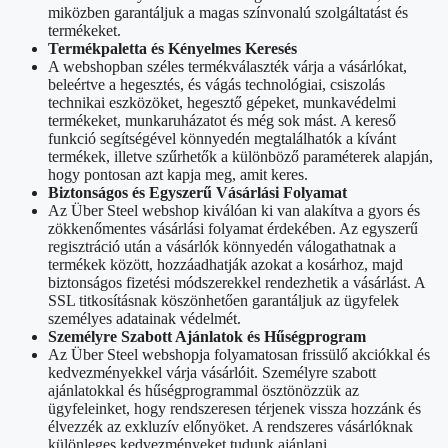
miközben garantáljuk a magas színvonalú szolgáltatást és
termékeket.
Termékpaletta és Kényelmes Keresés
A webshopban széles termékválaszték várja a vásárlókat,
beleértve a hegesztés, és vágás technológiai, csiszolás
technikai eszközöket, hegesztő gépeket, munkavédelmi
termékeket, munkaruházatot és még sok mást. A kereső
funkció segítségével könnyedén megtalálhatók a kívánt
termékek, illetve szűrhetők a különböző paraméterek alapján,
hogy pontosan azt kapja meg, amit keres.
Biztonságos és Egyszerű Vásárlási Folyamat
Az Über Steel webshop kiválóan ki van alakítva a gyors és
zökkenőmentes vásárlási folyamat érdekében. Az egyszerű
regisztráció után a vásárlók könnyedén válogathatnak a
termékek között, hozzáadhatják azokat a kosárhoz, majd
biztonságos fizetési módszerekkel rendezhetik a vásárlást. A
SSL titkosításnak köszönhetően garantáljuk az ügyfelek
személyes adatainak védelmét.
Személyre Szabott Ajánlatok és Hűségprogram
Az Über Steel webshopja folyamatosan frissülő akciókkal és
kedvezményekkel várja vásárlóit. Személyre szabott
ajánlatokkal és hűségprogrammal ösztönözzük az
ügyfeleinket, hogy rendszeresen térjenek vissza hozzánk és
élvezzék az exkluzív előnyöket. A rendszeres vásárlóknak
különleges kedvezményeket tudunk ajánlani.