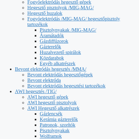
Fogyóelektródás hegesztő gépek
Hegesztő pisztolyok /MIG-MAG/
Hegesztő huzalok
Fogyóelektródás /MIG-MAG/ hegesztőpisztoly
tartozékok
Pisztolynyakak /MIG-MAG/
Áramátadók
Gázdiffúzorok
Gázterelők
Huzalvezető spirálok
Közdarabok
Egyéb alkatrészek
Bevont elektródás hegesztés /MMA/
Bevont elektródás hegesztőgépek
Bevont elektróda
Bevont elektródás hegesztési tartozékok
AWI hegesztés /TIG/
AWI hegesztő gépek
AWI hegesztő pisztolyok
AWI Hegesztő alkatrészek
Gázlencsék
Kerámia gázterelők
Patronok, szorítók
Pisztolynyakak
Wolframok