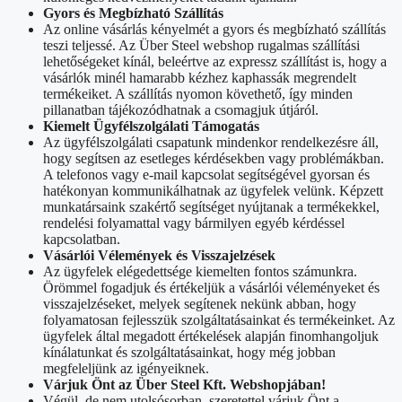
Gyors és Megbízható Szállítás
Az online vásárlás kényelmét a gyors és megbízható szállítás
teszi teljessé. Az Über Steel webshop rugalmas szállítási
lehetőségeket kínál, beleértve az expressz szállítást is, hogy a
vásárlók minél hamarabb kézhez kaphassák megrendelt
termékeiket. A szállítás nyomon követhető, így minden
pillanatban tájékozódhatnak a csomagjuk útjáról.
Kiemelt Ügyfélszolgálati Támogatás
Az ügyfélszolgálati csapatunk mindenkor rendelkezésre áll,
hogy segítsen az esetleges kérdésekben vagy problémákban.
A telefonos vagy e-mail kapcsolat segítségével gyorsan és
hatékonyan kommunikálhatnak az ügyfelek velünk. Képzett
munkatársaink szakértő segítséget nyújtanak a termékekkel,
rendelési folyamattal vagy bármilyen egyéb kérdéssel
kapcsolatban.
Vásárlói Vélemények és Visszajelzések
Az ügyfelek elégedettsége kiemelten fontos számunkra.
Örömmel fogadjuk és értékeljük a vásárlói véleményeket és
visszajelzéseket, melyek segítenek nekünk abban, hogy
folyamatosan fejlesszük szolgáltatásainkat és termékeinket. Az
ügyfelek által megadott értékelések alapján finomhangoljuk
kínálatunkat és szolgáltatásainkat, hogy még jobban
megfeleljünk az igényeiknek.
Várjuk Önt az Über Steel Kft. Webshopjában!
Végül, de nem utolsósorban, szeretettel várjuk Önt a