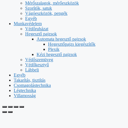
Mérőszalagok, mérőeszközök
Szorítók, satuk
Vágóeszközök, pengék
Egyéb
Munkavédelem
Védőruházat
Hegesztő pajzsok
Automata hegesztő pajzsok
Hegesztőpajzs kiegészítők
Plexik
Kézi hegesztő pajzsok
Védőszemüveg
Védőkesztyű
Lábbeli
Egyéb
Takarítás, tisztítás
Csomagolástechnika
Légtechnika
Villamosság