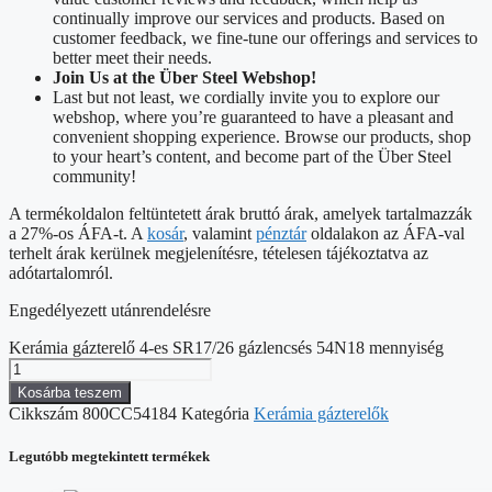
continually improve our services and products. Based on
customer feedback, we fine-tune our offerings and services to
better meet their needs.
Join Us at the Über Steel Webshop!
Last but not least, we cordially invite you to explore our
webshop, where you’re guaranteed to have a pleasant and
convenient shopping experience. Browse our products, shop
to your heart’s content, and become part of the Über Steel
community!
A termékoldalon feltüntetett árak bruttó árak, amelyek tartalmazzák
a 27%-os ÁFA-t. A
kosár
, valamint
pénztár
oldalakon az ÁFA-val
terhelt árak kerülnek megjelenítésre, tételesen tájékoztatva az
adótartalomról.
Engedélyezett utánrendelésre
Kerámia gázterelő 4-es SR17/26 gázlencsés 54N18 mennyiség
Kosárba teszem
Cikkszám
800CC54184
Kategória
Kerámia gázterelők
Legutóbb megtekintett termékek