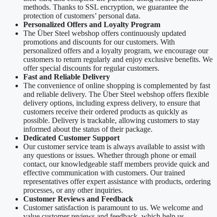
methods. Thanks to SSL encryption, we guarantee the
protection of customers’ personal data.
Personalized Offers and Loyalty Program
The Über Steel webshop offers continuously updated
promotions and discounts for our customers. With
personalized offers and a loyalty program, we encourage our
customers to return regularly and enjoy exclusive benefits. We
offer special discounts for regular customers.
Fast and Reliable Delivery
The convenience of online shopping is complemented by fast
and reliable delivery. The Über Steel webshop offers flexible
delivery options, including express delivery, to ensure that
customers receive their ordered products as quickly as
possible. Delivery is trackable, allowing customers to stay
informed about the status of their package.
Dedicated Customer Support
Our customer service team is always available to assist with
any questions or issues. Whether through phone or email
contact, our knowledgeable staff members provide quick and
effective communication with customers. Our trained
representatives offer expert assistance with products, ordering
processes, or any other inquiries.
Customer Reviews and Feedback
Customer satisfaction is paramount to us. We welcome and
value customer reviews and feedback, which help us