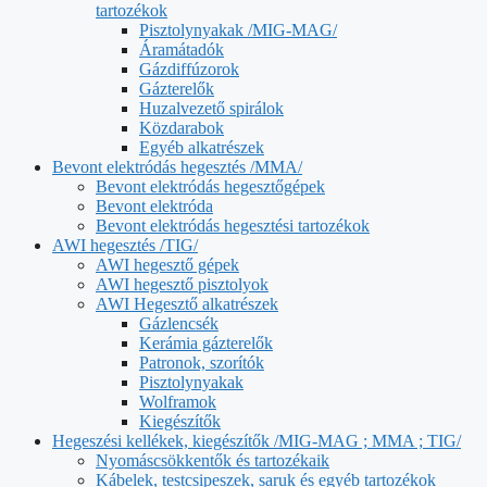
tartozékok
Pisztolynyakak /MIG-MAG/
Áramátadók
Gázdiffúzorok
Gázterelők
Huzalvezető spirálok
Közdarabok
Egyéb alkatrészek
Bevont elektródás hegesztés /MMA/
Bevont elektródás hegesztőgépek
Bevont elektróda
Bevont elektródás hegesztési tartozékok
AWI hegesztés /TIG/
AWI hegesztő gépek
AWI hegesztő pisztolyok
AWI Hegesztő alkatrészek
Gázlencsék
Kerámia gázterelők
Patronok, szorítók
Pisztolynyakak
Wolframok
Kiegészítők
Hegeszési kellékek, kiegészítők /MIG-MAG ; MMA ; TIG/
Nyomáscsökkentők és tartozékaik
Kábelek, testcsipeszek, saruk és egyéb tartozékok