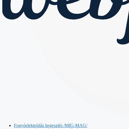
Fogyóelektródás hegesztés /MIG-MAG/