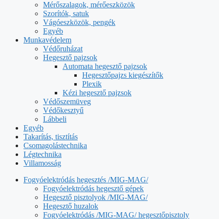
Mérőszalagok, mérőeszközök
Szorítók, satuk
Vágóeszközök, pengék
Egyéb
Munkavédelem
Védőruházat
Hegesztő pajzsok
Automata hegesztő pajzsok
Hegesztőpajzs kiegészítők
Plexik
Kézi hegesztő pajzsok
Védőszemüveg
Védőkesztyű
Lábbeli
Egyéb
Takarítás, tisztítás
Csomagolástechnika
Légtechnika
Villamosság
Fogyóelektródás hegesztés /MIG-MAG/
Fogyóelektródás hegesztő gépek
Hegesztő pisztolyok /MIG-MAG/
Hegesztő huzalok
Fogyóelektródás /MIG-MAG/ hegesztőpisztoly