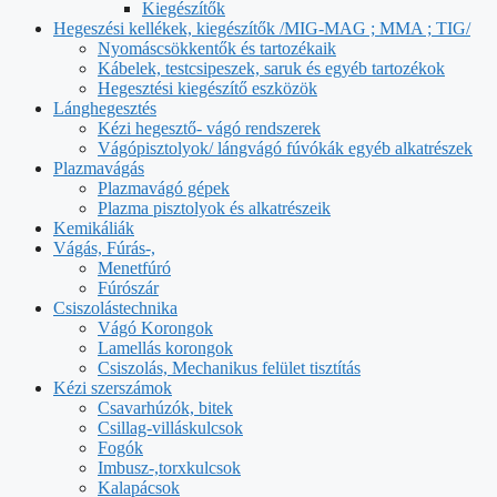
Kiegészítők
Hegeszési kellékek, kiegészítők /MIG-MAG ; MMA ; TIG/
Nyomáscsökkentők és tartozékaik
Kábelek, testcsipeszek, saruk és egyéb tartozékok
Hegesztési kiegészítő eszközök
Lánghegesztés
Kézi hegesztő- vágó rendszerek
Vágópisztolyok/ lángvágó fúvókák egyéb alkatrészek
Plazmavágás
Plazmavágó gépek
Plazma pisztolyok és alkatrészeik
Kemikáliák
Vágás, Fúrás-,
Menetfúró
Fúrószár
Csiszolástechnika
Vágó Korongok
Lamellás korongok
Csiszolás, Mechanikus felület tisztítás
Kézi szerszámok
Csavarhúzók, bitek
Csillag-villáskulcsok
Fogók
Imbusz-,torxkulcsok
Kalapácsok