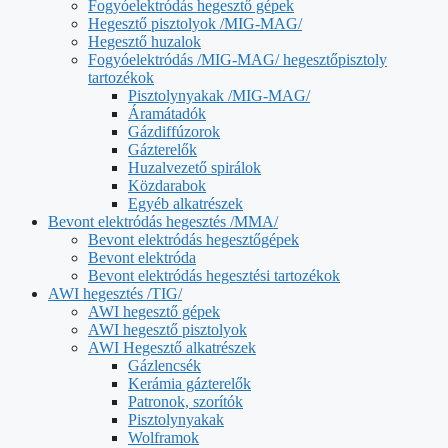
Fogyóelektródás hegesztő gépek
Hegesztő pisztolyok /MIG-MAG/
Hegesztő huzalok
Fogyóelektródás /MIG-MAG/ hegesztőpisztoly
tartozékok
Pisztolynyakak /MIG-MAG/
Áramátadók
Gázdiffúzorok
Gázterelők
Huzalvezető spirálok
Közdarabok
Egyéb alkatrészek
Bevont elektródás hegesztés /MMA/
Bevont elektródás hegesztőgépek
Bevont elektróda
Bevont elektródás hegesztési tartozékok
AWI hegesztés /TIG/
AWI hegesztő gépek
AWI hegesztő pisztolyok
AWI Hegesztő alkatrészek
Gázlencsék
Kerámia gázterelők
Patronok, szorítók
Pisztolynyakak
Wolframok