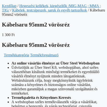
Kezdőlap
/
Hegeszési kellékek, kiegészítők /MIG-MAG ; MMA ;
TIG/
/
Kábelek, testcsipeszek, saruk és egyéb tartozékok
/ Kábelsaru
95mm2 vörösréz
Kábelsaru 95mm2 vörösréz
1 300
Ft
Kábelsaru 95mm2 vörösréz
T
ermékkategória
Termékforgalmazó
Az online vásárlás élménye az Über Steel Webshopban
Üdvözöljük az Über Steel Kft. webshopjában, ahol széles
választékban kínálunk minőségi termékeket és egyedülálló
vásárlói élményt nyújtunk minden látogatónknak.
Webáruházunk célja, hogy megkönnyítsük ügyfeleink
számára a kényelmes és biztonságos online vásárlást,
miközben garantáljuk a magas színvonalú szolgáltatást és
termékeket.
Termékpaletta és Kényelmes Keresés
A webshopban széles termékválaszték várja a vásárlókat,
beleértve a hegesztés, és vágás technológiai, csiszolás