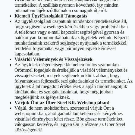
termékeiket. A szállítás nyomon követhető, így minden
pillanatban tájékozódhatnak a csomagjuk útjáról.
Kiemelt Ügyfélszolgálati Támogatás
Az ügyfélszolgálati csapatunk mindenkor rendelkezésre áll,
hogy segítsen az esetleges kérdésekben vagy problémákban.
A telefonos vagy e-mail kapcsolat segítségével gyorsan és
hatékonyan kommunikálhatnak az ügyfelek velünk. Képzett
munkatársaink szakértő segítséget nyújtanak a termékekkel,
rendelési folyamattal vagy bármilyen egyéb kérdéssel
kapcsolatban.
Vásárlói Vélemények és Visszajelzések
Az ügyfelek elégedettsége kiemelten fontos számunkra.
Örömmel fogadjuk és értékeljük a vásárlói véleményeket és
visszajelzéseket, melyek segítenek nekünk abban, hogy
folyamatosan fejlesszük szolgáltatásainkat és termékeinket. Az
ügyfelek által megadott értékelések alapján finomhangoljuk
kínálatunkat és szolgáltatásainkat, hogy még jobban
megfeleljünk az igényeiknek.
Várjuk Önt az Über Steel Kft. Webshopjában!
Végül, de nem utolsósorban, szeretettel várjuk Önt a
webshopunkban, ahol garantáltan kellemes és kényelmes
vásárlási élményben lehet része. Böngéssze termékeinket,
válogasson kedvére, és legyen Ön is részese az Über Steel
közösségének!