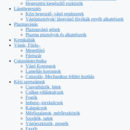
Hegesztési kiegészítő eszközök
Lánghegesztés
Kézi hegesztő- vágó rendszerek
Vágópisztolyok/ lángvágó fúvókák egyéb alkatrészek
Plazmavágás
Plazmavágó gépek
Plazma pisztolyok és alkatrészeik
Kemikáliák
Vágás, Fúrás-,
Menetfúró
Fúrószár
Csiszolástechnika
Vágó Korongok
Lamellás korongok
Csiszolás, Mechanikus felület tisztítás
Kézi szerszámok
Csavarhúzók, bitek
Csillag-villáskulcsok
Fogók
Imbusz-,torxkulcsok
Kalapácsok
Mérőszalagok, mérőeszközök
Szorítók, satuk
Vágóeszközök, pengék
Egyéb