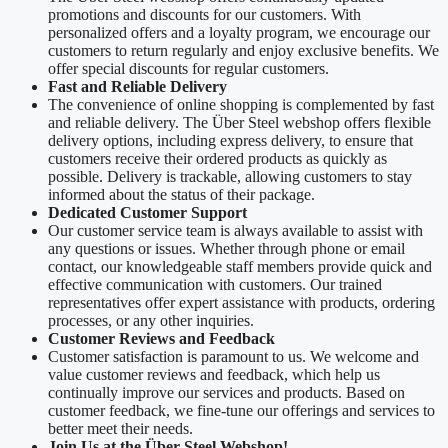
promotions and discounts for our customers. With
personalized offers and a loyalty program, we encourage our
customers to return regularly and enjoy exclusive benefits. We
offer special discounts for regular customers.
Fast and Reliable Delivery
The convenience of online shopping is complemented by fast
and reliable delivery. The Über Steel webshop offers flexible
delivery options, including express delivery, to ensure that
customers receive their ordered products as quickly as
possible. Delivery is trackable, allowing customers to stay
informed about the status of their package.
Dedicated Customer Support
Our customer service team is always available to assist with
any questions or issues. Whether through phone or email
contact, our knowledgeable staff members provide quick and
effective communication with customers. Our trained
representatives offer expert assistance with products, ordering
processes, or any other inquiries.
Customer Reviews and Feedback
Customer satisfaction is paramount to us. We welcome and
value customer reviews and feedback, which help us
continually improve our services and products. Based on
customer feedback, we fine-tune our offerings and services to
better meet their needs.
Join Us at the Über Steel Webshop!