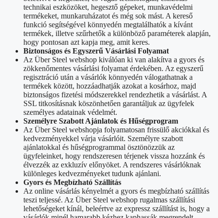
technikai eszközöket, hegesztő gépeket, munkavédelmi
termékeket, munkaruházatot és még sok mást. A kereső
funkció segítségével könnyedén megtalálhatók a kívánt
termékek, illetve szűrhetők a különböző paraméterek alapján,
hogy pontosan azt kapja meg, amit keres.
Biztonságos és Egyszerű Vásárlási Folyamat
Az Über Steel webshop kiválóan ki van alakítva a gyors és
zökkenőmentes vásárlási folyamat érdekében. Az egyszerű
regisztráció után a vásárlók könnyedén válogathatnak a
termékek között, hozzáadhatják azokat a kosárhoz, majd
biztonságos fizetési módszerekkel rendezhetik a vásárlást. A
SSL titkosításnak köszönhetően garantáljuk az ügyfelek
személyes adatainak védelmét.
Személyre Szabott Ajánlatok és Hűségprogram
Az Über Steel webshopja folyamatosan frissülő akciókkal és
kedvezményekkel várja vásárlóit. Személyre szabott
ajánlatokkal és hűségprogrammal ösztönözzük az
ügyfeleinket, hogy rendszeresen térjenek vissza hozzánk és
élvezzék az exkluzív előnyöket. A rendszeres vásárlóknak
különleges kedvezményeket tudunk ajánlani.
Gyors és Megbízható Szállítás
Az online vásárlás kényelmét a gyors és megbízható szállítás
teszi teljessé. Az Über Steel webshop rugalmas szállítási
lehetőségeket kínál, beleértve az expressz szállítást is, hogy a
vásárlók minél hamarabb kézhez kaphassák megrendelt