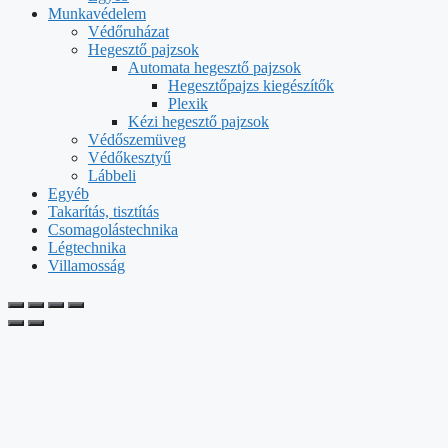
Munkavédelem
Védőruházat
Hegesztő pajzsok
Automata hegesztő pajzsok
Hegesztőpajzs kiegészítők
Plexik
Kézi hegesztő pajzsok
Védőszemüveg
Védőkesztyű
Lábbeli
Egyéb
Takarítás, tisztítás
Csomagolástechnika
Légtechnika
Villamosság