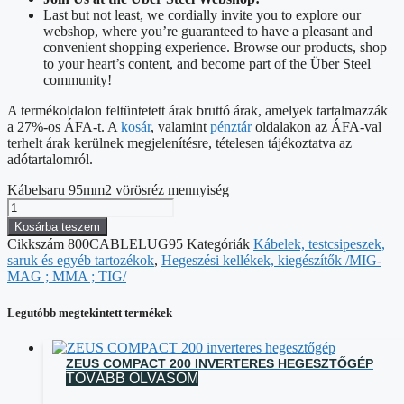
Last but not least, we cordially invite you to explore our
webshop, where you’re guaranteed to have a pleasant and
convenient shopping experience. Browse our products, shop
to your heart’s content, and become part of the Über Steel
community!
A termékoldalon feltüntetett árak bruttó árak, amelyek tartalmazzák
a 27%-os ÁFA-t. A
kosár
, valamint
pénztár
oldalakon az ÁFA-val
terhelt árak kerülnek megjelenítésre, tételesen tájékoztatva az
adótartalomról.
Kábelsaru 95mm2 vörösréz mennyiség
Kosárba teszem
Cikkszám
800CABLELUG95
Kategóriák
Kábelek, testcsipeszek,
saruk és egyéb tartozékok
,
Hegeszési kellékek, kiegészítők /MIG-
MAG ; MMA ; TIG/
Legutóbb megtekintett termékek
ZEUS COMPACT 200 INVERTERES HEGESZTŐGÉP
TOVÁBB OLVASOM