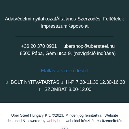
Adatvédelmi nyilatkozat
Általános Szerződési Feltételek
Impresszum
Kapcsolat
+36 20 370 0901
ubershop@ubersteel.hu
8500 Pápa, Gém utca 9. (navigáció indítása)
Elállás a szerződéstől
BOLT NYITVATARTÁS
H-P 7.30-11.30 12.30-16.30
SZOMBAT 8.00-12.00
Über Steel Hungary Kft. ©2023. Minden jog fenntartva | Website
designed & powered by
webfy.hu
– weboldal készítés és üzemeltetés