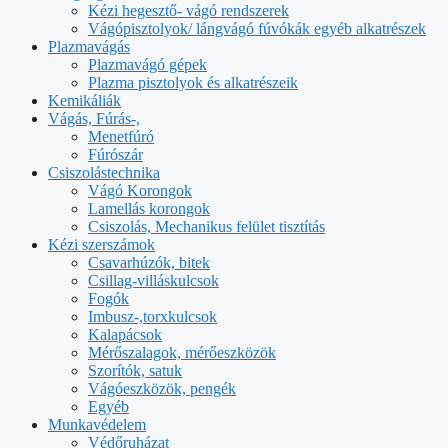
Kézi hegesztő- vágó rendszerek
Vágópisztolyok/ lángvágó fúvókák egyéb alkatrészek
Plazmavágás
Plazmavágó gépek
Plazma pisztolyok és alkatrészeik
Kemikáliák
Vágás, Fúrás-,
Menetfúró
Fúrószár
Csiszolástechnika
Vágó Korongok
Lamellás korongok
Csiszolás, Mechanikus felület tisztítás
Kézi szerszámok
Csavarhúzók, bitek
Csillag-villáskulcsok
Fogók
Imbusz-,torxkulcsok
Kalapácsok
Mérőszalagok, mérőeszközök
Szorítók, satuk
Vágóeszközök, pengék
Egyéb
Munkavédelem
Védőruházat