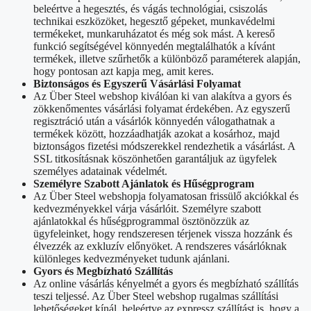
beleértve a hegesztés, és vágás technológiai, csiszolás
technikai eszközöket, hegesztő gépeket, munkavédelmi
termékeket, munkaruházatot és még sok mást. A kereső
funkció segítségével könnyedén megtalálhatók a kívánt
termékek, illetve szűrhetők a különböző paraméterek alapján,
hogy pontosan azt kapja meg, amit keres.
Biztonságos és Egyszerű Vásárlási Folyamat
Az Über Steel webshop kiválóan ki van alakítva a gyors és
zökkenőmentes vásárlási folyamat érdekében. Az egyszerű
regisztráció után a vásárlók könnyedén válogathatnak a
termékek között, hozzáadhatják azokat a kosárhoz, majd
biztonságos fizetési módszerekkel rendezhetik a vásárlást. A
SSL titkosításnak köszönhetően garantáljuk az ügyfelek
személyes adatainak védelmét.
Személyre Szabott Ajánlatok és Hűségprogram
Az Über Steel webshopja folyamatosan frissülő akciókkal és
kedvezményekkel várja vásárlóit. Személyre szabott
ajánlatokkal és hűségprogrammal ösztönözzük az
ügyfeleinket, hogy rendszeresen térjenek vissza hozzánk és
élvezzék az exkluzív előnyöket. A rendszeres vásárlóknak
különleges kedvezményeket tudunk ajánlani.
Gyors és Megbízható Szállítás
Az online vásárlás kényelmét a gyors és megbízható szállítás
teszi teljessé. Az Über Steel webshop rugalmas szállítási
lehetőségeket kínál, beleértve az expressz szállítást is, hogy a