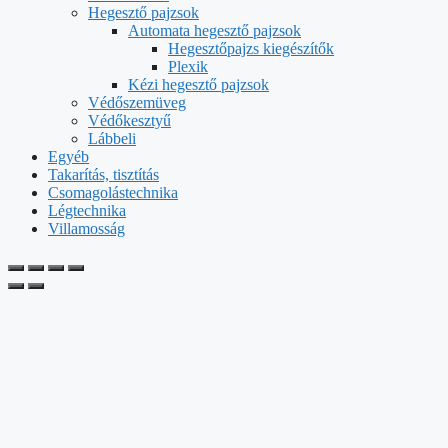
Hegesztő pajzsok
Automata hegesztő pajzsok
Hegesztőpajzs kiegészítők
Plexik
Kézi hegesztő pajzsok
Védőszemüveg
Védőkesztyű
Lábbeli
Egyéb
Takarítás, tisztítás
Csomagolástechnika
Légtechnika
Villamosság