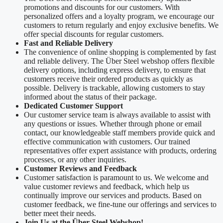
promotions and discounts for our customers. With
personalized offers and a loyalty program, we encourage our
customers to return regularly and enjoy exclusive benefits. We
offer special discounts for regular customers.
Fast and Reliable Delivery
The convenience of online shopping is complemented by fast
and reliable delivery. The Über Steel webshop offers flexible
delivery options, including express delivery, to ensure that
customers receive their ordered products as quickly as
possible. Delivery is trackable, allowing customers to stay
informed about the status of their package.
Dedicated Customer Support
Our customer service team is always available to assist with
any questions or issues. Whether through phone or email
contact, our knowledgeable staff members provide quick and
effective communication with customers. Our trained
representatives offer expert assistance with products, ordering
processes, or any other inquiries.
Customer Reviews and Feedback
Customer satisfaction is paramount to us. We welcome and
value customer reviews and feedback, which help us
continually improve our services and products. Based on
customer feedback, we fine-tune our offerings and services to
better meet their needs.
Join Us at the Über Steel Webshop!