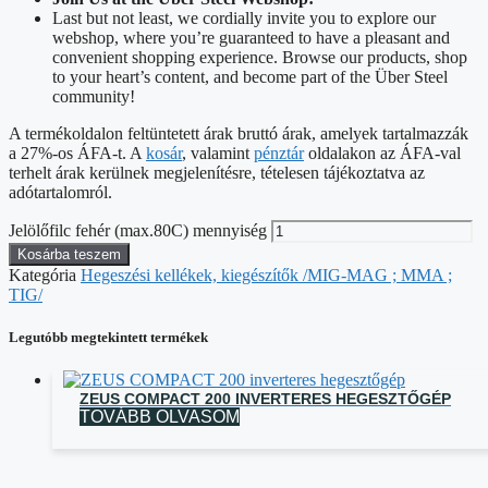
Last but not least, we cordially invite you to explore our
webshop, where you’re guaranteed to have a pleasant and
convenient shopping experience. Browse our products, shop
to your heart’s content, and become part of the Über Steel
community!
A termékoldalon feltüntetett árak bruttó árak, amelyek tartalmazzák
a 27%-os ÁFA-t. A
kosár
, valamint
pénztár
oldalakon az ÁFA-val
terhelt árak kerülnek megjelenítésre, tételesen tájékoztatva az
adótartalomról.
Jelölőfilc fehér (max.80C) mennyiség
Kosárba teszem
Kategória
Hegeszési kellékek, kiegészítők /MIG-MAG ; MMA ;
TIG/
Legutóbb megtekintett termékek
ZEUS COMPACT 200 INVERTERES HEGESZTŐGÉP
TOVÁBB OLVASOM