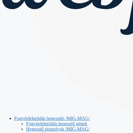
Fogyóelektródás hegesztés /MIG-MAG/
Fogyóelektródás hegesztő gépek
Hegesztő pisztolyok /MIG-MAG/