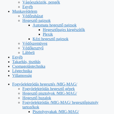
Vágóeszközök, pengék
Egyéb
Munkavédelem
Védőruházat
Hegesztő pajzsok
Automata hegesztő pajzsok
Hegesztőpajzs kiegészítők
Plexik
Kézi hegesztő pajzsok
Védőszemüveg
Védőkesztyű
Lábbeli
Egyéb
Takarítás, tisztítás
Csomagolástechnika
Légtechnika
Villamosság
Fogyóelektródás hegesztés /MIG-MAG/
Fogyóelektródás hegesztő gépek
Hegesztő pisztolyok /MIG-MAG/
Hegesztő huzalok
Fogyóelektródás /MIG-MAG/ hegesztőpisztoly
tartozékok
Pisztolynyakak /MIG-MAG/