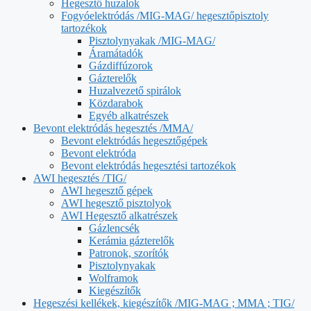
Hegesztő huzalok
Fogyóelektródás /MIG-MAG/ hegesztőpisztoly
tartozékok
Pisztolynyakak /MIG-MAG/
Áramátadók
Gázdiffúzorok
Gázterelők
Huzalvezető spirálok
Közdarabok
Egyéb alkatrészek
Bevont elektródás hegesztés /MMA/
Bevont elektródás hegesztőgépek
Bevont elektróda
Bevont elektródás hegesztési tartozékok
AWI hegesztés /TIG/
AWI hegesztő gépek
AWI hegesztő pisztolyok
AWI Hegesztő alkatrészek
Gázlencsék
Kerámia gázterelők
Patronok, szorítók
Pisztolynyakak
Wolframok
Kiegészítők
Hegeszési kellékek, kiegészítők /MIG-MAG ; MMA ; TIG/