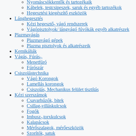
Nyomáscsökkentők és tartozékaik
Kábelek, testcsipeszek, saruk és egyéb tartozékok
Hegesztési kiegészítő eszközök
Lánghegesztés
Kézi hegesztő- vágó rendszerek
Vágópisztolyok/ lángvágó fúvókák egyéb alkatrészek
Plazmavágás
Plazmavágó gépek
Plazma pisztolyok és alkatrészeik
Kemikáliák
Vágás, Fúrás-,
Menetfúró
Fúrószár
Csiszolástechnika
Vágó Korongok
Lamellás korongok
Csiszolás, Mechanikus felület tisztítás
Kézi szerszámok
Csavarhúzók, bitek
Csillag-villáskulcsok
Fogók
Imbusz-,torxkulcsok
Kalapácsok
Mérőszalagok, mérőeszközök
Szorítók, satuk