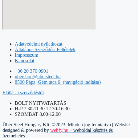
Adatvédelmi nyilatkozat
Általános Szerződési Feltételek
Impresszum
Kapcsolat
+36 20 370 0901
ubershop@ubersteel.hu
8500 Pápa, Gém utca 9. (navigáció indítása)
Elállás a szerződéstől
BOLT NYITVATARTÁS
H-P 7.30-11.30 12.30-16.30
SZOMBAT 8.00-12.00
Über Steel Hungary Kft. ©2023. Minden jog fenntartva | Website
designed & powered by
webfy.hu
– weboldal készítés és
üzemeltetés