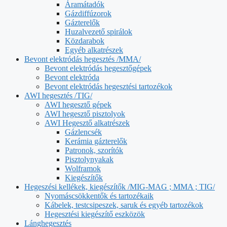
Áramátadók
Gázdiffúzorok
Gázterelők
Huzalvezető spirálok
Közdarabok
Egyéb alkatrészek
Bevont elektródás hegesztés /MMA/
Bevont elektródás hegesztőgépek
Bevont elektróda
Bevont elektródás hegesztési tartozékok
AWI hegesztés /TIG/
AWI hegesztő gépek
AWI hegesztő pisztolyok
AWI Hegesztő alkatrészek
Gázlencsék
Kerámia gázterelők
Patronok, szorítók
Pisztolynyakak
Wolframok
Kiegészítők
Hegeszési kellékek, kiegészítők /MIG-MAG ; MMA ; TIG/
Nyomáscsökkentők és tartozékaik
Kábelek, testcsipeszek, saruk és egyéb tartozékok
Hegesztési kiegészítő eszközök
Lánghegesztés