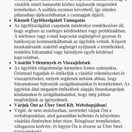
vásárlók minél hamarabb kézhez kaphassák megrendelt
termékeiket. A szállítás nyomon követhető, így minden
pillanatban tájékozódhatnak a csomagjuk útjáról.
Kiemelt Ügyfélszolgálati Támogatás
Az ügyfélszolgálati csapatunk mindenkor rendelkezésre áll,
hogy segítsen az esetleges kérdésekben vagy problémákban.
A telefonos vagy e-mail kapcsolat segítségével gyorsan és
hatékonyan kommunikálhatnak az ügyfelek velünk. Képzett
munkatársaink szakértő segítséget nyújtanak a termékekkel,
rendelési folyamattal vagy bármilyen egyéb kérdéssel
kapcsolatban.
Vásárlói Vélemények és Visszajelzések
Az ügyfelek elégedettsége kiemelten fontos számunkra.
Örömmel fogadjuk és értékeljük a vásárlói véleményeket és
visszajelzéseket, melyek segítenek nekünk abban, hogy
folyamatosan fejlesszük szolgáltatásainkat és termékeinket. Az
ügyfelek által megadott értékelések alapján finomhangoljuk
kínálatunkat és szolgáltatásainkat, hogy még jobban
megfeleljünk az igényeiknek.
Várjuk Önt az Über Steel Kft. Webshopjában!
Végül, de nem utolsósorban, szeretettel várjuk Önt a
webshopunkban, ahol garantáltan kellemes és kényelmes
vásárlási élményben lehet része. Böngéssze termékeinket,
válogasson kedvére, és legyen Ön is részese az Über Steel
közösségének!