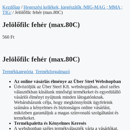
Kezdőlap
/
Hegeszési kellékek, kiegészítők /MIG-MAG ; MMA ;
TIG/
/ Jelölőfilc fehér (max.80C)
Jelölőfilc fehér (max.80C)
560
Ft
Jelölőfilc fehér (max.80C)
Termékkategória
Termékforgalmazó
Az online vásárlás élménye az Über Steel Webshopban
Üdvözöljük az Über Steel Kft. webshopjában, ahol széles
választékban kínálunk minőségi termékeket és egyedülálló
vásárlói élményt nyújtunk minden látogatónknak.
Webáruházunk célja, hogy megkönnyítsük ügyfeleink
számára a kényelmes és biztonságos online vásárlást,
miközben garantáljuk a magas színvonalú szolgáltatást és
termékeket.
Termékpaletta és Kényelmes Keresés
A webshopban széles termékválaszték várja a vásárlókat,