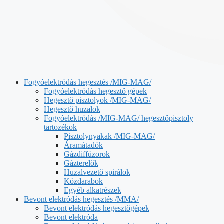
Fogyóelektródás hegesztés /MIG-MAG/
Fogyóelektródás hegesztő gépek
Hegesztő pisztolyok /MIG-MAG/
Hegesztő huzalok
Fogyóelektródás /MIG-MAG/ hegesztőpisztoly
tartozékok
Pisztolynyakak /MIG-MAG/
Áramátadók
Gázdiffúzorok
Gázterelők
Huzalvezető spirálok
Közdarabok
Egyéb alkatrészek
Bevont elektródás hegesztés /MMA/
Bevont elektródás hegesztőgépek
Bevont elektróda