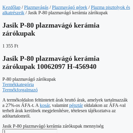
Kezdőlap
/
Plazmavágás
/
Plazmavágó gépek
/
Plazma pisztolyok és
alkatrészeik
/ Jasik P-80 plazmavágó kerámia zárókupak
Jasik P-80 plazmavágó kerámia
zárókupak
1 355
Ft
Jasik P-80 plazmavágó kerámia
zárókupak 10062097 H-456940
P-80 plazmavágó zárókupak
Termékkategória
Termékforgalmazó
A termékoldalon feltüntetett árak bruttó árak, amelyek tartalmazzák
a 27%-os ÁFA-t. A
kosár
, valamint
pénztár
oldalakon az ÁFA-val
terhelt árak kerülnek megjelenítésre, tételesen tájékoztatva az
adótartalomról.
Jasik P-80 plazmavágó kerámia zárókupak mennyiség