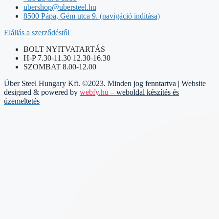
ubershop@ubersteel.hu
8500 Pápa, Gém utca 9. (navigáció indítása)
Elállás a szerződéstől
BOLT NYITVATARTÁS
H-P 7.30-11.30 12.30-16.30
SZOMBAT 8.00-12.00
Über Steel Hungary Kft. ©2023. Minden jog fenntartva | Website
designed & powered by
webfy.hu
– weboldal készítés és
üzemeltetés