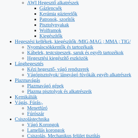
AWI Hegesztő alkatrészek
Gázlencsék
Kerámia gázterelők
Patronok, szorítók
Pisztolynyakak
Wolframok
Kiegészítők
Hegeszési kellékek, kiegészítők /MIG-MAG ; MMA ; TIG/
Nyomáscsökkentők és tartozékaik
Kábelek, testcsipeszek, saruk és egyéb tartozékok
Hegesztési kiegészítő eszközök
Lánghegesztés
Kézi hegesztő- vágó rendszerek
Vágópisztolyok/ lángvágó fúvókák egyéb alkatrészek
Plazmavágás
Plazmavágó gépek
Plazma pisztolyok és alkatrészeik
Kemikáliák
Vágás, Fúrás-,
Menetfúró
Fúrószár
Csiszolástechnika
Vágó Korongok
Lamellás korongok
Csiszolás, Mechanikus felület tisztítás