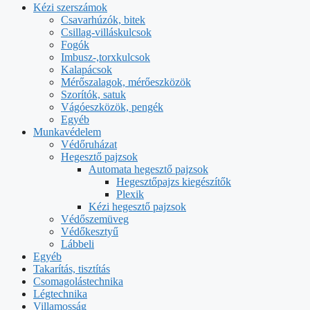
Kézi szerszámok
Csavarhúzók, bitek
Csillag-villáskulcsok
Fogók
Imbusz-,torxkulcsok
Kalapácsok
Mérőszalagok, mérőeszközök
Szorítók, satuk
Vágóeszközök, pengék
Egyéb
Munkavédelem
Védőruházat
Hegesztő pajzsok
Automata hegesztő pajzsok
Hegesztőpajzs kiegészítők
Plexik
Kézi hegesztő pajzsok
Védőszemüveg
Védőkesztyű
Lábbeli
Egyéb
Takarítás, tisztítás
Csomagolástechnika
Légtechnika
Villamosság