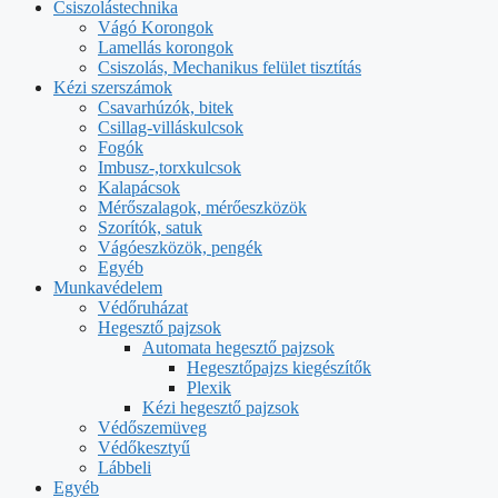
Csiszolástechnika
Vágó Korongok
Lamellás korongok
Csiszolás, Mechanikus felület tisztítás
Kézi szerszámok
Csavarhúzók, bitek
Csillag-villáskulcsok
Fogók
Imbusz-,torxkulcsok
Kalapácsok
Mérőszalagok, mérőeszközök
Szorítók, satuk
Vágóeszközök, pengék
Egyéb
Munkavédelem
Védőruházat
Hegesztő pajzsok
Automata hegesztő pajzsok
Hegesztőpajzs kiegészítők
Plexik
Kézi hegesztő pajzsok
Védőszemüveg
Védőkesztyű
Lábbeli
Egyéb