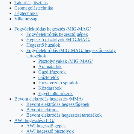
Takarítás, tisztítás
Csomagolástechnika
Légtechnika
Villamosság
Fogyóelektródás hegesztés /MIG-MAG/
Fogyóelektródás hegesztő gépek
Hegesztő pisztolyok /MIG-MAG/
Hegesztő huzalok
Fogyóelektródás /MIG-MAG/ hegesztőpisztoly
tartozékok
Pisztolynyakak /MIG-MAG/
Áramátadók
Gázdiffúzorok
Gázterelők
Huzalvezető spirálok
Közdarabok
Egyéb alkatrészek
Bevont elektródás hegesztés /MMA/
Bevont elektródás hegesztőgépek
Bevont elektróda
Bevont elektródás hegesztési tartozékok
AWI hegesztés /TIG/
AWI hegesztő gépek
AWI hegesztő pisztolyok