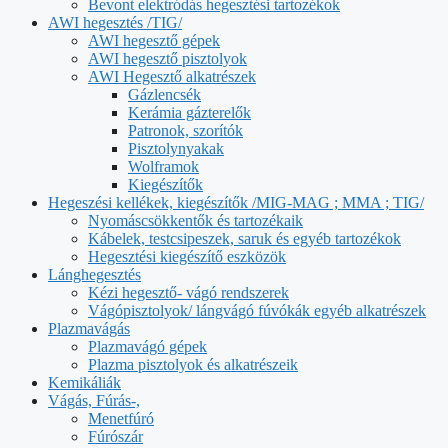
Bevont elektródás hegesztési tartozékok
AWI hegesztés /TIG/
AWI hegesztő gépek
AWI hegesztő pisztolyok
AWI Hegesztő alkatrészek
Gázlencsék
Kerámia gázterelők
Patronok, szorítók
Pisztolynyakak
Wolframok
Kiegészítők
Hegeszési kellékek, kiegészítők /MIG-MAG ; MMA ; TIG/
Nyomáscsökkentők és tartozékaik
Kábelek, testcsipeszek, saruk és egyéb tartozékok
Hegesztési kiegészítő eszközök
Lánghegesztés
Kézi hegesztő- vágó rendszerek
Vágópisztolyok/ lángvágó fúvókák egyéb alkatrészek
Plazmavágás
Plazmavágó gépek
Plazma pisztolyok és alkatrészeik
Kemikáliák
Vágás, Fúrás-,
Menetfúró
Fúrószár