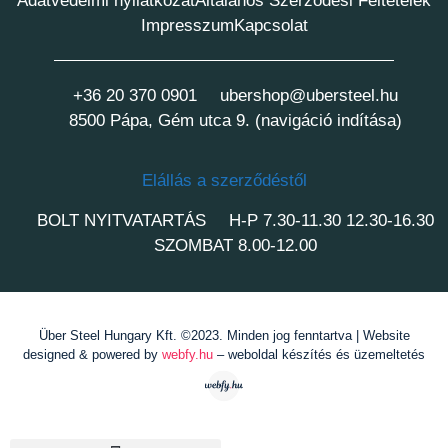
Adatvédelmi nyilatkozat
Általános Szerződési Feltételek
Impresszum
Kapcsolat
+36 20 370 0901
ubershop@ubersteel.hu
8500 Pápa, Gém utca 9. (navigáció indítása)
Elállás a szerződéstől
BOLT NYITVATARTÁS
H-P 7.30-11.30 12.30-16.30
SZOMBAT 8.00-12.00
Über Steel Hungary Kft. ©2023. Minden jog fenntartva | Website
designed & powered by
webfy.hu
– weboldal készítés és üzemeltetés