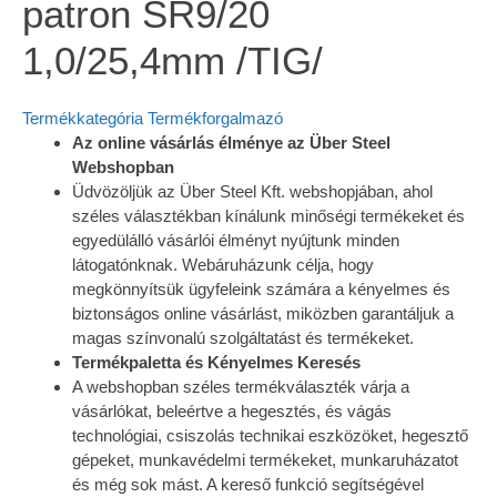
patron SR9/20
1,0/25,4mm /TIG/
Termékkategória
Termékforgalmazó
Az online vásárlás élménye az Über Steel
Webshopban
Üdvözöljük az Über Steel Kft. webshopjában, ahol
széles választékban kínálunk minőségi termékeket és
egyedülálló vásárlói élményt nyújtunk minden
látogatónknak. Webáruházunk célja, hogy
megkönnyítsük ügyfeleink számára a kényelmes és
biztonságos online vásárlást, miközben garantáljuk a
magas színvonalú szolgáltatást és termékeket.
Termékpaletta és Kényelmes Keresés
A webshopban széles termékválaszték várja a
vásárlókat, beleértve a hegesztés, és vágás
technológiai, csiszolás technikai eszközöket, hegesztő
gépeket, munkavédelmi termékeket, munkaruházatot
és még sok mást. A kereső funkció segítségével