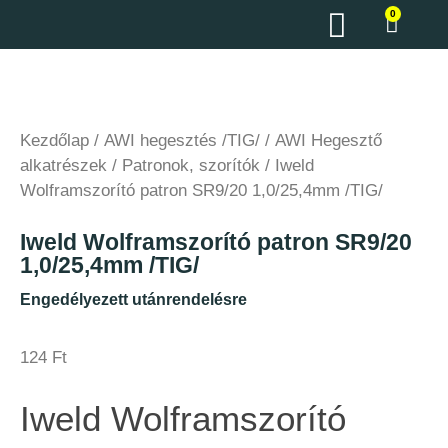
0
Kezdőlap
/
AWI hegesztés /TIG/
/
AWI Hegesztő
alkatrészek
/
Patronok, szorítók
/ Iweld
Wolframszorító patron SR9/20 1,0/25,4mm /TIG/
Iweld Wolframszorító patron SR9/20
1,0/25,4mm /TIG/
Engedélyezett utánrendelésre
124
Ft
Iweld Wolframszorító