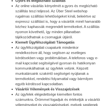
Gyors és Megbízható Szállítás
Az online vásárlás kényelmét a gyors és megbízható
szállítás teszi teljessé. Az Über Steel webshop
rugalmas szállítási lehetőségeket kínál, beleértve az
expressz szállítást is, hogy a vásárlók minél hamarabb
kézhez kaphassák megrendelt termékeiket. A szállítás
nyomon követhető, így minden pillanatban
tájékozódhatnak a csomagjuk útjáról.
Kiemelt Ügyfélszolgálati Támogatás
Az ügyfélszolgálati csapatunk mindenkor
rendelkezésre áll, hogy segítsen az esetleges
kérdésekben vagy problémákban. A telefonos vagy e-
mail kapcsolat segítségével gyorsan és hatékonyan
kommunikálhatnak az ügyfelek velünk. Képzett
munkatársaink szakértő segítséget nyújtanak a
termékekkel, rendelési folyamattal vagy bármilyen
egyéb kérdéssel kapcsolatban.
Vásárlói Vélemények és Visszajelzések
Az ügyfelek elégedettsége kiemelten fontos
számunkra. Örömmel fogadjuk és értékeljük a vásárlói
véleményeket és visszajelzéseket, melyek segítenek