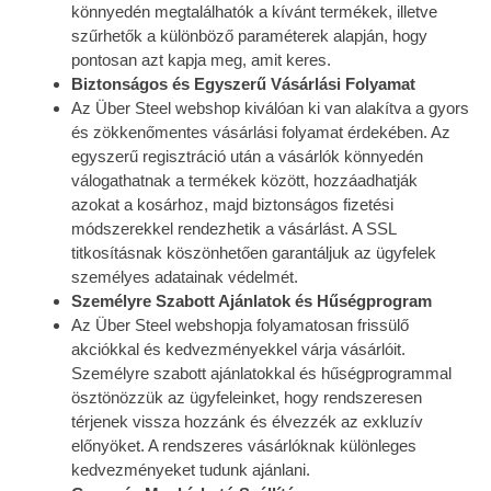
könnyedén megtalálhatók a kívánt termékek, illetve
szűrhetők a különböző paraméterek alapján, hogy
pontosan azt kapja meg, amit keres.
Biztonságos és Egyszerű Vásárlási Folyamat
Az Über Steel webshop kiválóan ki van alakítva a gyors
és zökkenőmentes vásárlási folyamat érdekében. Az
egyszerű regisztráció után a vásárlók könnyedén
válogathatnak a termékek között, hozzáadhatják
azokat a kosárhoz, majd biztonságos fizetési
módszerekkel rendezhetik a vásárlást. A SSL
titkosításnak köszönhetően garantáljuk az ügyfelek
személyes adatainak védelmét.
Személyre Szabott Ajánlatok és Hűségprogram
Az Über Steel webshopja folyamatosan frissülő
akciókkal és kedvezményekkel várja vásárlóit.
Személyre szabott ajánlatokkal és hűségprogrammal
ösztönözzük az ügyfeleinket, hogy rendszeresen
térjenek vissza hozzánk és élvezzék az exkluzív
előnyöket. A rendszeres vásárlóknak különleges
kedvezményeket tudunk ajánlani.