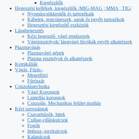
Kiegészítők
Hegeszési kellékek, kiegészítők /MIG-MAG ; MMA ; TIG/
Nyomáscsökkentők és tartozékaik
Kábelek, testcsipeszek, saruk és egyéb tartozékok
Hegesztési kiegészítő eszközök
Lánghegesztés
Kézi hegesztő- vágó rendszerek
Vágópisztolyok/ lángvágó fúvókák egyéb alkatrészek
Plazmavágás
Plazmavágó gépek
Plazma pisztolyok és alkatrészeik
Kemikáliák
Vágás, Fúrás-,
Menetfúró
Fúrószár
Csiszolástechnika
Vágó Korongok
Lamellás korongok
Csiszolás, Mechanikus felület tisztítás
Kézi szerszámok
Csavarhúzók, bitek
Csillag-villáskulcsok
Fogók
Imbusz-,torxkulcsok
Kalapácsok