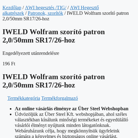
Kezdőlap
/
AWI hegesztés /TIG/
/
AWI Hegesztő
alkatrészek
/
Patronok, szorítók
/ IWELD Wolfram szorító patron
2,0/50mm SR17/26-hoz
IWELD Wolfram szorító patron
2,0/50mm SR17/26-hoz
Engedélyezett utánrendelésre
196
Ft
IWELD Wolfram szorító patron
2,0/50mm SR17/26-hoz
Termékkategória
Termékforgalmazó
Az online vásárlás élménye az Über Steel Webshopban
Üdvözöljük az Über Steel Kft. webshopjában, ahol széles
választékban kínálunk minőségi termékeket és egyedülálló
vásárlói élményt nyújtunk minden látogatónknak.
Webáruházunk célja, hogy megkönnyítsük ügyfeleink
számára a kényelmes és biztonságos online vásárlást,