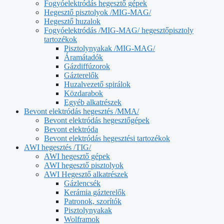
Fogyóelektródás hegesztő gépek
Hegesztő pisztolyok /MIG-MAG/
Hegesztő huzalok
Fogyóelektródás /MIG-MAG/ hegesztőpisztoly
tartozékok
Pisztolynyakak /MIG-MAG/
Áramátadók
Gázdiffúzorok
Gázterelők
Huzalvezető spirálok
Közdarabok
Egyéb alkatrészek
Bevont elektródás hegesztés /MMA/
Bevont elektródás hegesztőgépek
Bevont elektróda
Bevont elektródás hegesztési tartozékok
AWI hegesztés /TIG/
AWI hegesztő gépek
AWI hegesztő pisztolyok
AWI Hegesztő alkatrészek
Gázlencsék
Kerámia gázterelők
Patronok, szorítók
Pisztolynyakak
Wolframok