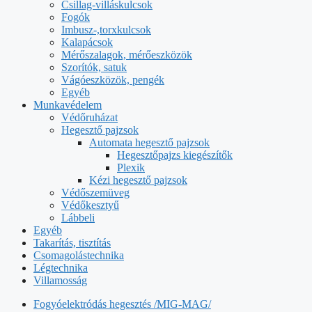
Csillag-villáskulcsok
Fogók
Imbusz-,torxkulcsok
Kalapácsok
Mérőszalagok, mérőeszközök
Szorítók, satuk
Vágóeszközök, pengék
Egyéb
Munkavédelem
Védőruházat
Hegesztő pajzsok
Automata hegesztő pajzsok
Hegesztőpajzs kiegészítők
Plexik
Kézi hegesztő pajzsok
Védőszemüveg
Védőkesztyű
Lábbeli
Egyéb
Takarítás, tisztítás
Csomagolástechnika
Légtechnika
Villamosság
Fogyóelektródás hegesztés /MIG-MAG/