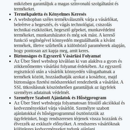
miközben garantáljuk a magas színvonalú szolgáltatást és
termékeket.
Termékpaletta és Kényelmes Keresés
A webshopban széles termékválaszték várja a vásárlókat,
beleértve a hegesztés, és vágás technológiai, csiszolás
technikai eszközöket, hegesztő gépeket, munkavédelmi
termékeket, munkaruházatot és még sok mást. A kereső
funkció segítségével könnyedén megtalálhatók a kívánt
termékek, illetve szűrhetők a különböző paraméterek alapján,
hogy pontosan azt kapja meg, amit keres.
Biztonságos és Egyszerű Vásárlási Folyamat
Az Über Steel webshop kiválóan ki van alakítva a gyors és
zökkenőmentes vásárlási folyamat érdekében. Az egyszerű
regisztráció után a vásárlók könnyedén válogathatnak a
termékek között, hozzáadhatják azokat a kosárhoz, majd
biztonságos fizetési módszerekkel rendezhetik a vásárlást. A
SSL titkosításnak köszönhetően garantáljuk az ügyfelek
személyes adatainak védelmét.
Személyre Szabott Ajánlatok és Hűségprogram
Az Über Steel webshopja folyamatosan frissülő akciókkal és
kedvezményekkel várja vásárlóit. Személyre szabott
ajánlatokkal és hűségprogrammal ösztönözzük az
ügyfeleinket, hogy rendszeresen térjenek vissza hozzánk és
élvezzék az exkluzív előnyöket. A rendszeres vásárlóknak
különleges kedvezményeket tudunk ajánlani.