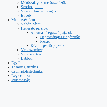
Mérőszalagok, mérőeszközök
Szorítók, satuk
Vágóeszközök, pengék
Egyéb
Munkavédelem
Védőruházat
Hegesztő pajzsok
Automata hegesztő pajzsok
Hegesztőpajzs kiegészítők
Plexik
Kézi hegesztő pajzsok
Védőszemüveg
Védőkesztyű
Lábbeli
Egyéb
Takarítás, tisztítás
Csomagolástechnika
Légtechnika
Villamosság