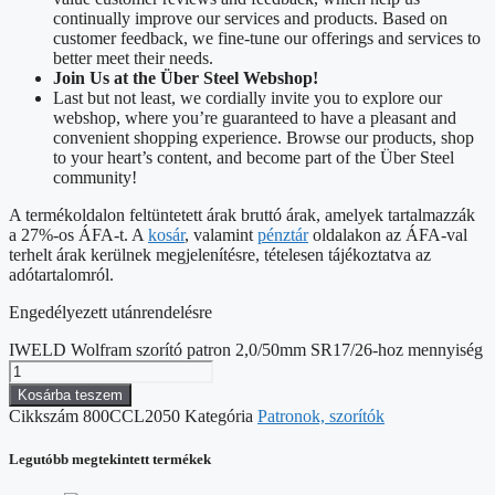
continually improve our services and products. Based on
customer feedback, we fine-tune our offerings and services to
better meet their needs.
Join Us at the Über Steel Webshop!
Last but not least, we cordially invite you to explore our
webshop, where you’re guaranteed to have a pleasant and
convenient shopping experience. Browse our products, shop
to your heart’s content, and become part of the Über Steel
community!
A termékoldalon feltüntetett árak bruttó árak, amelyek tartalmazzák
a 27%-os ÁFA-t. A
kosár
, valamint
pénztár
oldalakon az ÁFA-val
terhelt árak kerülnek megjelenítésre, tételesen tájékoztatva az
adótartalomról.
Engedélyezett utánrendelésre
IWELD Wolfram szorító patron 2,0/50mm SR17/26-hoz mennyiség
Kosárba teszem
Cikkszám
800CCL2050
Kategória
Patronok, szorítók
Legutóbb megtekintett termékek