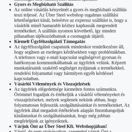
Gyors és Megbízható Szállítás
Az online vásárlás kényelmét a gyors és megbízható szállítás
teszi teljessé. Az Über Steel webshop rugalmas szállítási
lehetőségeket kínál, beleértve az expressz szállítást is, hogy a
vásárlók minél hamarabb kézhez kaphassák megrendelt
termékeiket. A szállítás nyomon követhető, így minden
pillanatban tájékozódhatnak a csomagjuk útjáról.
Kiemelt Ügyfélszolgálati Támogatás
Az ügyfélszolgálati csapatunk mindenkor rendelkezésre áll,
hogy segítsen az esetleges kérdésekben vagy problémákban.
A telefonos vagy e-mail kapcsolat segítségével gyorsan és
hatékonyan kommunikálhatnak az ügyfelek velünk. Képzett
munkatársaink szakértő segítséget nyújtanak a termékekkel,
rendelési folyamattal vagy bármilyen egyéb kérdéssel
kapcsolatban.
Vásárlói Vélemények és Visszajelzések
Az ügyfelek elégedettsége kiemelten fontos számunkra.
Örömmel fogadjuk és értékeljük a vásárlói véleményeket és
visszajelzéseket, melyek segítenek nekünk abban, hogy
folyamatosan fejlesszük szolgáltatásainkat és termékeinket. Az
ügyfelek által megadott értékelések alapján finomhangoljuk
kínálatunkat és szolgáltatásainkat, hogy még jobban
megfeleljünk az igényeiknek.
Várjuk Önt az Über Steel Kft. Webshopjában!
Végül, de nem utolsósorban, szeretettel várjuk Önt a