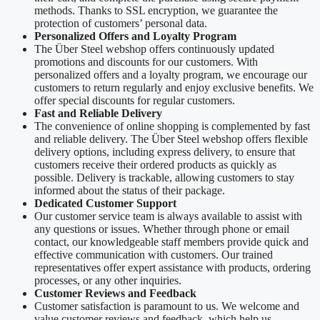
methods. Thanks to SSL encryption, we guarantee the
protection of customers’ personal data.
Personalized Offers and Loyalty Program
The Über Steel webshop offers continuously updated
promotions and discounts for our customers. With
personalized offers and a loyalty program, we encourage our
customers to return regularly and enjoy exclusive benefits. We
offer special discounts for regular customers.
Fast and Reliable Delivery
The convenience of online shopping is complemented by fast
and reliable delivery. The Über Steel webshop offers flexible
delivery options, including express delivery, to ensure that
customers receive their ordered products as quickly as
possible. Delivery is trackable, allowing customers to stay
informed about the status of their package.
Dedicated Customer Support
Our customer service team is always available to assist with
any questions or issues. Whether through phone or email
contact, our knowledgeable staff members provide quick and
effective communication with customers. Our trained
representatives offer expert assistance with products, ordering
processes, or any other inquiries.
Customer Reviews and Feedback
Customer satisfaction is paramount to us. We welcome and
value customer reviews and feedback, which help us