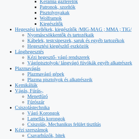
Kerámia gázterelők
Patronok, szorítók
Pisztolynyakak
Wolframok
Kiegészítők
Hegeszési kellékek, kiegészítők /MIG-MAG ; MMA ; TIG/
Nyomáscsökkentők és tartozékaik
Kábelek, testcsipeszek, saruk és egyéb tartozékok
Hegesztési kiegészítő eszközök
Lánghegesztés
Kézi hegesztő- vágó rendszerek
Vágópisztolyok/ lángvágó fúvókák egyéb alkatrészek
Plazmavágás
Plazmavágó gépek
Plazma pisztolyok és alkatrészeik
Kemikáliák
Vágás, Fúrás-,
Menetfúró
Fúrószár
Csiszolástechnika
Vágó Korongok
Lamellás korongok
Csiszolás, Mechanikus felület tisztítás
Kézi szerszámok
Csavarhúzók, bitek