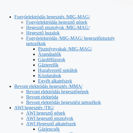
Fogyóelektródás hegesztés /MIG-MAG/
Fogyóelektródás hegesztő gépek
Hegesztő pisztolyok /MIG-MAG/
Hegesztő huzalok
Fogyóelektródás /MIG-MAG/ hegesztőpisztoly
tartozékok
Pisztolynyakak /MIG-MAG/
Áramátadók
Gázdiffúzorok
Gázterelők
Huzalvezető spirálok
Közdarabok
Egyéb alkatrészek
Bevont elektródás hegesztés /MMA/
Bevont elektródás hegesztőgépek
Bevont elektróda
Bevont elektródás hegesztési tartozékok
AWI hegesztés /TIG/
AWI hegesztő gépek
AWI hegesztő pisztolyok
AWI Hegesztő alkatrészek
Gázlencsék