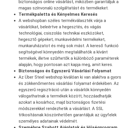
biztonságos online vásárlást, miközben garantáljuk a
magas színvonalú szolgáltatást és termékeket.
Termékpaletta és Kényelmes Keresés
A webshopban széles termékválaszték várja a
vásárlókat, beleértve a hegesztés, és vágás
technológiai, csiszolás technikai eszközöket,
hegesztő gépeket, munkavédelmi termékeket,
munkaruházatot és még sok mást. A kereső funkció
segítségével könnyedén megtalálhatók a kívánt
termékek, illetve szűrhetők a különböző paraméterek
alapján, hogy pontosan azt kapja meg, amit keres.
Biztonságos és Egyszerű Vásárlási Folyamat
Az Über Steel webshop kiválóan ki van alakítva a gyors
és zökkenőmentes vásárlási folyamat érdekében. Az
egyszerű regisztráció után a vásárlók könnyedén
válogathatnak a termékek között, hozzáadhatják
azokat a kosárhoz, majd biztonságos fizetési
módszerekkel rendezhetik a vásárlást. A SSL
titkosításnak köszönhetően garantáljuk az ügyfelek
személyes adatainak védelmét.
Személyre Szabott Ajánlatok és Hűségprogram