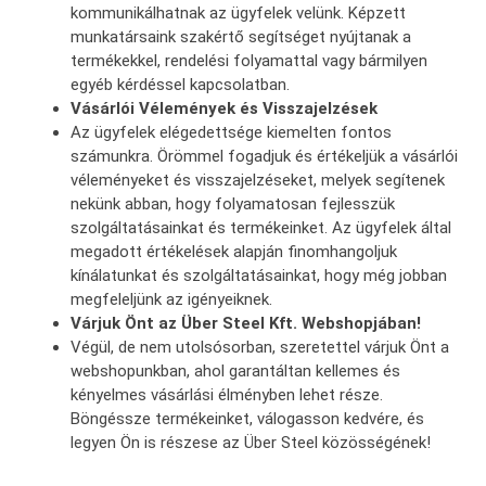
kommunikálhatnak az ügyfelek velünk. Képzett
munkatársaink szakértő segítséget nyújtanak a
termékekkel, rendelési folyamattal vagy bármilyen
egyéb kérdéssel kapcsolatban.
Vásárlói Vélemények és Visszajelzések
Az ügyfelek elégedettsége kiemelten fontos
számunkra. Örömmel fogadjuk és értékeljük a vásárlói
véleményeket és visszajelzéseket, melyek segítenek
nekünk abban, hogy folyamatosan fejlesszük
szolgáltatásainkat és termékeinket. Az ügyfelek által
megadott értékelések alapján finomhangoljuk
kínálatunkat és szolgáltatásainkat, hogy még jobban
megfeleljünk az igényeiknek.
Várjuk Önt az Über Steel Kft. Webshopjában!
Végül, de nem utolsósorban, szeretettel várjuk Önt a
webshopunkban, ahol garantáltan kellemes és
kényelmes vásárlási élményben lehet része.
Böngéssze termékeinket, válogasson kedvére, és
legyen Ön is részese az Über Steel közösségének!