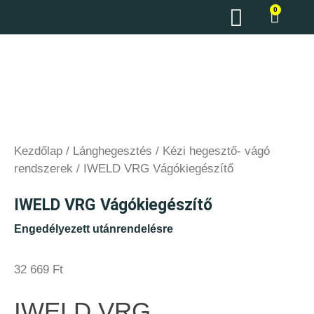
0
Kezdőlap
/
Lánghegesztés
/
Kézi hegesztő- vágó
rendszerek
/ IWELD VRG Vágókiegészítő
IWELD VRG Vágókiegészítő
Engedélyezett utánrendelésre
32 669
Ft
IWELD VRG