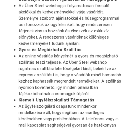
Az Über Steel webshopja folyamatosan frissülő
akciókkal és kedvezményekkel várja vásárlóit.
Személyre szabott ajánlatokkal és hűségprogrammal
ösztönözzük az ügyfeleinket, hogy rendszeresen
térjenek vissza hozzánk és élvezzék az exkluzív
előnyöket. A rendszeres vásárlóknak különleges
kedvezményeket tudunk ajánlani.
Gyors és Megbízható Szállítás
Az online vásárlás kényelmét a gyors és megbízható
szállítás teszi teljessé. Az Über Steel webshop
rugalmas szállítási lehetőségeket kínál, beleértve az
expressz szállítást is, hogy a vásárlók minél hamarabb
kézhez kaphassák megrendelt termékeiket. A szállítás
nyomon követhető, így minden pillanatban
tájékozódhatnak a csomagjuk útjáról.
Kiemelt Ügyfélszolgálati Támogatás
Az ügyfélszolgálati csapatunk mindenkor
rendelkezésre áll, hogy segítsen az esetleges
kérdésekben vagy problémákban. A telefonos vagy e-
mail kapcsolat segítségével gyorsan és hatékonyan