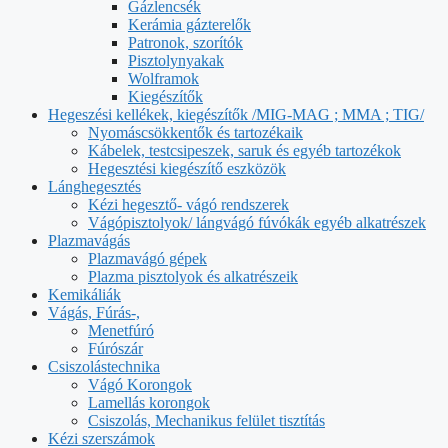
Gázlencsék
Kerámia gázterelők
Patronok, szorítók
Pisztolynyakak
Wolframok
Kiegészítők
Hegeszési kellékek, kiegészítők /MIG-MAG ; MMA ; TIG/
Nyomáscsökkentők és tartozékaik
Kábelek, testcsipeszek, saruk és egyéb tartozékok
Hegesztési kiegészítő eszközök
Lánghegesztés
Kézi hegesztő- vágó rendszerek
Vágópisztolyok/ lángvágó fúvókák egyéb alkatrészek
Plazmavágás
Plazmavágó gépek
Plazma pisztolyok és alkatrészeik
Kemikáliák
Vágás, Fúrás-,
Menetfúró
Fúrószár
Csiszolástechnika
Vágó Korongok
Lamellás korongok
Csiszolás, Mechanikus felület tisztítás
Kézi szerszámok