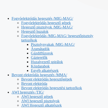
Fogyóelektródás hegesztés /MIG-MAG/
Fogyóelektródás hegesztő gépek
Hegesztő pisztolyok /MIG-MAG/
Hegesztő huzalok
Fogyóelektródás /MIG-MAG/ hegesztőpisztoly
tartozékok
Pisztolynyakak /MIG-MAG/
Áramátadók
Gázdiffúzorok
Gázterelők
Huzalvezető spirálok
Közdarabok
Egyéb alkatrészek
Bevont elektródás hegesztés /MMA/
Bevont elektródás hegesztőgépek
Bevont elektróda
Bevont elektródás hegesztési tartozékok
AWI hegesztés /TIG/
AWI hegesztő gépek
AWI hegesztő pisztolyok
AWI Hegesztő alkatrészek