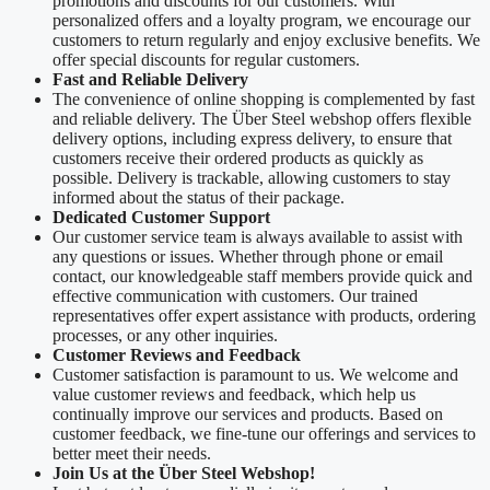
promotions and discounts for our customers. With
personalized offers and a loyalty program, we encourage our
customers to return regularly and enjoy exclusive benefits. We
offer special discounts for regular customers.
Fast and Reliable Delivery
The convenience of online shopping is complemented by fast
and reliable delivery. The Über Steel webshop offers flexible
delivery options, including express delivery, to ensure that
customers receive their ordered products as quickly as
possible. Delivery is trackable, allowing customers to stay
informed about the status of their package.
Dedicated Customer Support
Our customer service team is always available to assist with
any questions or issues. Whether through phone or email
contact, our knowledgeable staff members provide quick and
effective communication with customers. Our trained
representatives offer expert assistance with products, ordering
processes, or any other inquiries.
Customer Reviews and Feedback
Customer satisfaction is paramount to us. We welcome and
value customer reviews and feedback, which help us
continually improve our services and products. Based on
customer feedback, we fine-tune our offerings and services to
better meet their needs.
Join Us at the Über Steel Webshop!