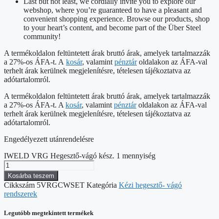
Last but not least, we cordially invite you to explore our
webshop, where you’re guaranteed to have a pleasant and
convenient shopping experience. Browse our products, shop
to your heart’s content, and become part of the Über Steel
community!
A termékoldalon feltüntetett árak bruttó árak, amelyek tartalmazzák
a 27%-os ÁFA-t. A
kosár
, valamint
pénztár
oldalakon az ÁFA-val
terhelt árak kerülnek megjelenítésre, tételesen tájékoztatva az
adótartalomról.
A termékoldalon feltüntetett árak bruttó árak, amelyek tartalmazzák
a 27%-os ÁFA-t. A
kosár
, valamint
pénztár
oldalakon az ÁFA-val
terhelt árak kerülnek megjelenítésre, tételesen tájékoztatva az
adótartalomról.
Engedélyezett utánrendelésre
IWELD VRG Hegesztő-vágó kész. 1 mennyiség
Kosárba teszem
Cikkszám
5VRGCWSET
Kategória
Kézi hegesztő- vágó
rendszerek
Legutóbb megtekintett termékek