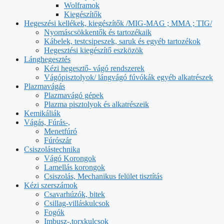
Wolframok
Kiegészítők
Hegeszési kellékek, kiegészítők /MIG-MAG ; MMA ; TIG/
Nyomáscsökkentők és tartozékaik
Kábelek, testcsipeszek, saruk és egyéb tartozékok
Hegesztési kiegészítő eszközök
Lánghegesztés
Kézi hegesztő- vágó rendszerek
Vágópisztolyok/ lángvágó fúvókák egyéb alkatrészek
Plazmavágás
Plazmavágó gépek
Plazma pisztolyok és alkatrészeik
Kemikáliák
Vágás, Fúrás-,
Menetfúró
Fúrószár
Csiszolástechnika
Vágó Korongok
Lamellás korongok
Csiszolás, Mechanikus felület tisztítás
Kézi szerszámok
Csavarhúzók, bitek
Csillag-villáskulcsok
Fogók
Imbusz-,torxkulcsok