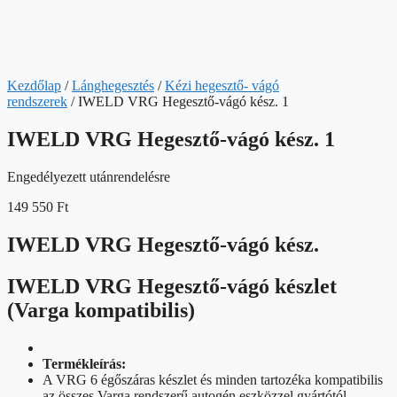
Kezdőlap
/
Lánghegesztés
/
Kézi hegesztő- vágó
rendszerek
/ IWELD VRG Hegesztő-vágó kész. 1
IWELD VRG Hegesztő-vágó kész. 1
Engedélyezett utánrendelésre
149 550
Ft
IWELD VRG Hegesztő-vágó kész.
IWELD VRG Hegesztő-vágó készlet
(Varga kompatibilis)
Termékleírás:
A VRG 6 égőszáras készlet és minden tartozéka kompatibilis
az összes Varga rendszerű autogén eszközzel gyártótól