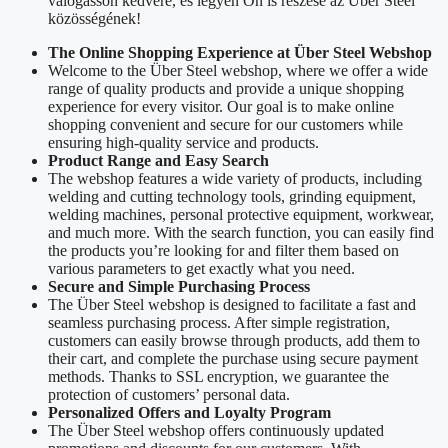
válogasson kedvére, és legyen Ön is részese az Über Steel
közösségének!
The Online Shopping Experience at Über Steel Webshop
Welcome to the Über Steel webshop, where we offer a wide
range of quality products and provide a unique shopping
experience for every visitor. Our goal is to make online
shopping convenient and secure for our customers while
ensuring high-quality service and products.
Product Range and Easy Search
The webshop features a wide variety of products, including
welding and cutting technology tools, grinding equipment,
welding machines, personal protective equipment, workwear,
and much more. With the search function, you can easily find
the products you’re looking for and filter them based on
various parameters to get exactly what you need.
Secure and Simple Purchasing Process
The Über Steel webshop is designed to facilitate a fast and
seamless purchasing process. After simple registration,
customers can easily browse through products, add them to
their cart, and complete the purchase using secure payment
methods. Thanks to SSL encryption, we guarantee the
protection of customers’ personal data.
Personalized Offers and Loyalty Program
The Über Steel webshop offers continuously updated