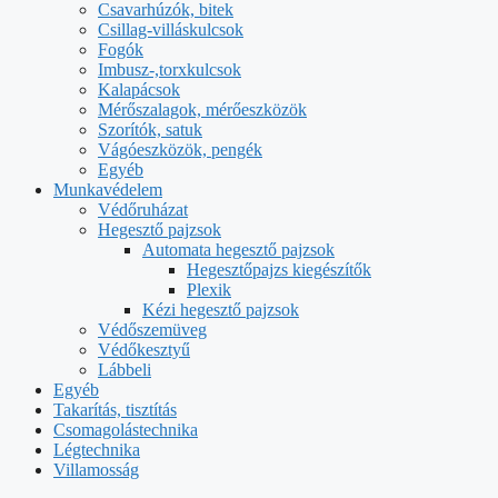
Csavarhúzók, bitek
Csillag-villáskulcsok
Fogók
Imbusz-,torxkulcsok
Kalapácsok
Mérőszalagok, mérőeszközök
Szorítók, satuk
Vágóeszközök, pengék
Egyéb
Munkavédelem
Védőruházat
Hegesztő pajzsok
Automata hegesztő pajzsok
Hegesztőpajzs kiegészítők
Plexik
Kézi hegesztő pajzsok
Védőszemüveg
Védőkesztyű
Lábbeli
Egyéb
Takarítás, tisztítás
Csomagolástechnika
Légtechnika
Villamosság