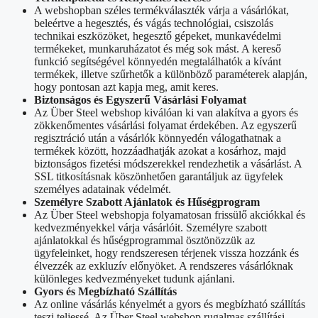
A webshopban széles termékválaszték várja a vásárlókat,
beleértve a hegesztés, és vágás technológiai, csiszolás
technikai eszközöket, hegesztő gépeket, munkavédelmi
termékeket, munkaruházatot és még sok mást. A kereső
funkció segítségével könnyedén megtalálhatók a kívánt
termékek, illetve szűrhetők a különböző paraméterek alapján,
hogy pontosan azt kapja meg, amit keres.
Biztonságos és Egyszerű Vásárlási Folyamat
Az Über Steel webshop kiválóan ki van alakítva a gyors és
zökkenőmentes vásárlási folyamat érdekében. Az egyszerű
regisztráció után a vásárlók könnyedén válogathatnak a
termékek között, hozzáadhatják azokat a kosárhoz, majd
biztonságos fizetési módszerekkel rendezhetik a vásárlást. A
SSL titkosításnak köszönhetően garantáljuk az ügyfelek
személyes adatainak védelmét.
Személyre Szabott Ajánlatok és Hűségprogram
Az Über Steel webshopja folyamatosan frissülő akciókkal és
kedvezményekkel várja vásárlóit. Személyre szabott
ajánlatokkal és hűségprogrammal ösztönözzük az
ügyfeleinket, hogy rendszeresen térjenek vissza hozzánk és
élvezzék az exkluzív előnyöket. A rendszeres vásárlóknak
különleges kedvezményeket tudunk ajánlani.
Gyors és Megbízható Szállítás
Az online vásárlás kényelmét a gyors és megbízható szállítás
teszi teljessé. Az Über Steel webshop rugalmas szállítási