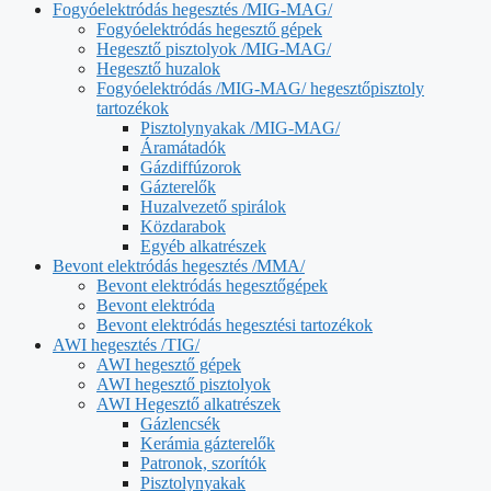
Fogyóelektródás hegesztés /MIG-MAG/
Fogyóelektródás hegesztő gépek
Hegesztő pisztolyok /MIG-MAG/
Hegesztő huzalok
Fogyóelektródás /MIG-MAG/ hegesztőpisztoly
tartozékok
Pisztolynyakak /MIG-MAG/
Áramátadók
Gázdiffúzorok
Gázterelők
Huzalvezető spirálok
Közdarabok
Egyéb alkatrészek
Bevont elektródás hegesztés /MMA/
Bevont elektródás hegesztőgépek
Bevont elektróda
Bevont elektródás hegesztési tartozékok
AWI hegesztés /TIG/
AWI hegesztő gépek
AWI hegesztő pisztolyok
AWI Hegesztő alkatrészek
Gázlencsék
Kerámia gázterelők
Patronok, szorítók
Pisztolynyakak