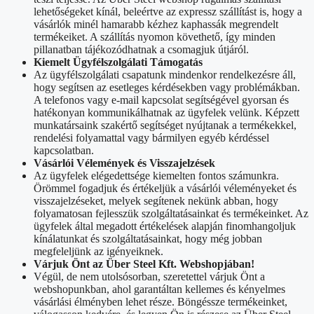
lehetőségeket kínál, beleértve az expressz szállítást is, hogy a
vásárlók minél hamarabb kézhez kaphassák megrendelt
termékeiket. A szállítás nyomon követhető, így minden
pillanatban tájékozódhatnak a csomagjuk útjáról.
Kiemelt Ügyfélszolgálati Támogatás
Az ügyfélszolgálati csapatunk mindenkor rendelkezésre áll,
hogy segítsen az esetleges kérdésekben vagy problémákban.
A telefonos vagy e-mail kapcsolat segítségével gyorsan és
hatékonyan kommunikálhatnak az ügyfelek velünk. Képzett
munkatársaink szakértő segítséget nyújtanak a termékekkel,
rendelési folyamattal vagy bármilyen egyéb kérdéssel
kapcsolatban.
Vásárlói Vélemények és Visszajelzések
Az ügyfelek elégedettsége kiemelten fontos számunkra.
Örömmel fogadjuk és értékeljük a vásárlói véleményeket és
visszajelzéseket, melyek segítenek nekünk abban, hogy
folyamatosan fejlesszük szolgáltatásainkat és termékeinket. Az
ügyfelek által megadott értékelések alapján finomhangoljuk
kínálatunkat és szolgáltatásainkat, hogy még jobban
megfeleljünk az igényeiknek.
Várjuk Önt az Über Steel Kft. Webshopjában!
Végül, de nem utolsósorban, szeretettel várjuk Önt a
webshopunkban, ahol garantáltan kellemes és kényelmes
vásárlási élményben lehet része. Böngéssze termékeinket,