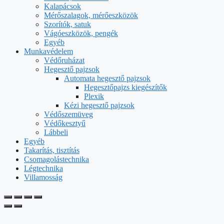
Kalapácsok
Mérőszalagok, mérőeszközök
Szorítók, satuk
Vágóeszközök, pengék
Egyéb
Munkavédelem
Védőruházat
Hegesztő pajzsok
Automata hegesztő pajzsok
Hegesztőpajzs kiegészítők
Plexik
Kézi hegesztő pajzsok
Védőszemüveg
Védőkesztyű
Lábbeli
Egyéb
Takarítás, tisztítás
Csomagolástechnika
Légtechnika
Villamosság