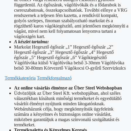
függetlenül. Az égőszárak, vágófúvókák és a fődarabok is
csereszabatosak, összekapcsolhatóak. További előnye a VRG
rendszernek a teljesen fém kazetta, a rendkívül kompakt,
golyós szelepes, finoman szabályozható markolat és a
rögzíthető karos vágókiegészítő, ami jelentősen megkönnyíti a
vágást, mivel nem kell folyamatosan lenyomva tartani a
vágóoxigén kart.
A készlet tartalma:
Markolat Hegesztő égőszár „1” Hegesztő égőszár „2”
Hegesztő égőszár „3” Hegesztő égőszár „4” Hegesztő
égőszár „5” Hegesztő égőszár „6” Vágókiegészítő
Vágófúvóka külső Vágófúvóka belső 3-30mm Vágófúvóka
belső 30-80mm Körvezető Vágókocsi O-gyűrű Szervizkulcs
Termékkategória
Termékforgalmazó
Az online vásárlás élménye az Über Steel Webshopban
Üdvözöljük az Über Steel Kft. webshopjában, ahol széles
választékban kínálunk minőségi termékeket és egyedülálló
vásárlói élményt nyújtunk minden látogatónknak.
Webáruházunk célja, hogy megkönnyítsük ügyfeleink
számára a kényelmes és biztonságos online vásárlást,
miközben garantáljuk a magas színvonalú szolgáltatást és
termékeket.
Termékpaletta és Kényelmes Keresés