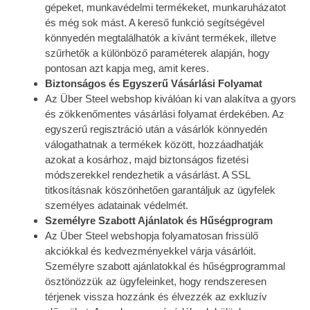
gépeket, munkavédelmi termékeket, munkaruházatot
és még sok mást. A kereső funkció segítségével
könnyedén megtalálhatók a kívánt termékek, illetve
szűrhetők a különböző paraméterek alapján, hogy
pontosan azt kapja meg, amit keres.
Biztonságos és Egyszerű Vásárlási Folyamat
Az Über Steel webshop kiválóan ki van alakítva a gyors
és zökkenőmentes vásárlási folyamat érdekében. Az
egyszerű regisztráció után a vásárlók könnyedén
válogathatnak a termékek között, hozzáadhatják
azokat a kosárhoz, majd biztonságos fizetési
módszerekkel rendezhetik a vásárlást. A SSL
titkosításnak köszönhetően garantáljuk az ügyfelek
személyes adatainak védelmét.
Személyre Szabott Ajánlatok és Hűségprogram
Az Über Steel webshopja folyamatosan frissülő
akciókkal és kedvezményekkel várja vásárlóit.
Személyre szabott ajánlatokkal és hűségprogrammal
ösztönözzük az ügyfeleinket, hogy rendszeresen
térjenek vissza hozzánk és élvezzék az exkluzív