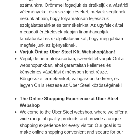
számunkra. Örömmel fogadjuk és értékeljük a vásárlói
véleményeket és visszajelzéseket, melyek segítenek
nekünk abban, hogy folyamatosan fejlesszük
szolgáltatásainkat és termékeinket. Az ügyfelek által
megadott értékelések alapján finomhangoljuk
kínálatunkat és szolgáltatásainkat, hogy még jobban
megfeleljünk az igényeiknek.
Várjuk Önt az Über Steel Kft. Webshopjában!
Végül, de nem utolsósorban, szeretettel várjuk Önt a
webshopunkban, ahol garantáltan kellemes és
kényelmes vásárlási élményben lehet része.
Böngéssze termékeinket, válogasson kedvére, és
legyen Ön is részese az Über Steel közösségének!
The Online Shopping Experience at Über Steel
Webshop
Welcome to the Über Steel webshop, where we offer a
wide range of quality products and provide a unique
shopping experience for every visitor. Our goal is to
make online shopping convenient and secure for our