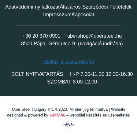
Adatvédelmi nyilatkozat
Általános Szerződési Feltételek
Impresszum
Kapcsolat
+36 20 370 0901
ubershop@ubersteel.hu
8500 Pápa, Gém utca 9. (navigáció indítása)
Elállás a szerződéstől
BOLT NYITVATARTÁS
H-P 7.30-11.30 12.30-16.30
SZOMBAT 8.00-12.00
Über Steel Hungary Kft. ©2023. Minden jog fenntartva | Website
designed & powered by
webfy.hu
– weboldal készítés és üzemeltetés