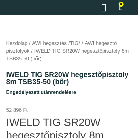
0
Kezdőlap
/
AWI hegesztés /TIG/
/
AWI hegesztő
pisztolyok
/ IWELD TIG SR20W hegesztőpisztoly 8m
TSB35-50 (bőr)
IWELD TIG SR20W hegesztőpisztoly
8m TSB35-50 (bőr)
Engedélyezett utánrendelésre
52 896
Ft
IWELD TIG SR20W
hegesztőpisztoly 8m