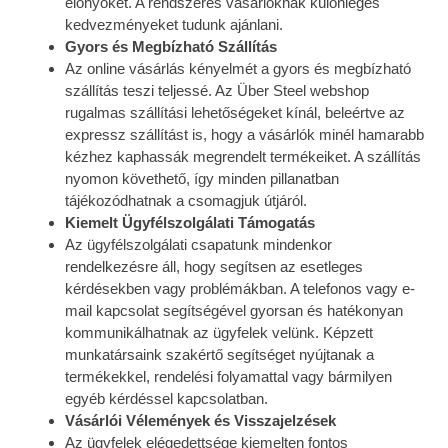
előnyöket. A rendszeres vásárlóknak különleges
kedvezményeket tudunk ajánlani.
Gyors és Megbízható Szállítás
Az online vásárlás kényelmét a gyors és megbízható
szállítás teszi teljessé. Az Über Steel webshop
rugalmas szállítási lehetőségeket kínál, beleértve az
expressz szállítást is, hogy a vásárlók minél hamarabb
kézhez kaphassák megrendelt termékeiket. A szállítás
nyomon követhető, így minden pillanatban
tájékozódhatnak a csomagjuk útjáról.
Kiemelt Ügyfélszolgálati Támogatás
Az ügyfélszolgálati csapatunk mindenkor
rendelkezésre áll, hogy segítsen az esetleges
kérdésekben vagy problémákban. A telefonos vagy e-
mail kapcsolat segítségével gyorsan és hatékonyan
kommunikálhatnak az ügyfelek velünk. Képzett
munkatársaink szakértő segítséget nyújtanak a
termékekkel, rendelési folyamattal vagy bármilyen
egyéb kérdéssel kapcsolatban.
Vásárlói Vélemények és Visszajelzések
Az ügyfelek elégedettsége kiemelten fontos