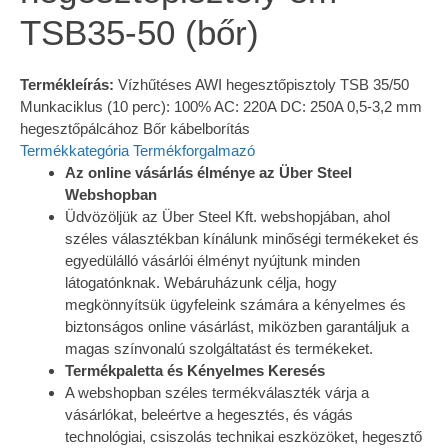
TSB35-50 (bőr)
Termékleírás:
Vízhűtéses AWI hegesztőpisztoly TSB 35/50
Munkaciklus (10 perc): 100% AC: 220A DC: 250A 0,5-3,2 mm
hegesztőpálcához Bőr kábelborítás
Termékkategória
Termékforgalmazó
Az online vásárlás élménye az Über Steel
Webshopban
Üdvözöljük az Über Steel Kft. webshopjában, ahol
széles választékban kínálunk minőségi termékeket és
egyedülálló vásárlói élményt nyújtunk minden
látogatónknak. Webáruházunk célja, hogy
megkönnyítsük ügyfeleink számára a kényelmes és
biztonságos online vásárlást, miközben garantáljuk a
magas színvonalú szolgáltatást és termékeket.
Termékpaletta és Kényelmes Keresés
A webshopban széles termékválaszték várja a
vásárlókat, beleértve a hegesztés, és vágás
technológiai, csiszolás technikai eszközöket, hegesztő