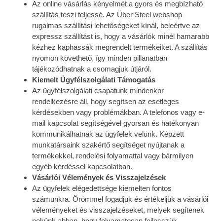
Az online vásárlás kényelmét a gyors és megbízható
szállítás teszi teljessé. Az Über Steel webshop
rugalmas szállítási lehetőségeket kínál, beleértve az
expressz szállítást is, hogy a vásárlók minél hamarabb
kézhez kaphassák megrendelt termékeiket. A szállítás
nyomon követhető, így minden pillanatban
tájékozódhatnak a csomagjuk útjáról.
Kiemelt Ügyfélszolgálati Támogatás
Az ügyfélszolgálati csapatunk mindenkor
rendelkezésre áll, hogy segítsen az esetleges
kérdésekben vagy problémákban. A telefonos vagy e-
mail kapcsolat segítségével gyorsan és hatékonyan
kommunikálhatnak az ügyfelek velünk. Képzett
munkatársaink szakértő segítséget nyújtanak a
termékekkel, rendelési folyamattal vagy bármilyen
egyéb kérdéssel kapcsolatban.
Vásárlói Vélemények és Visszajelzések
Az ügyfelek elégedettsége kiemelten fontos
számunkra. Örömmel fogadjuk és értékeljük a vásárlói
véleményeket és visszajelzéseket, melyek segítenek
nekünk abban, hogy folyamatosan fejlesszük