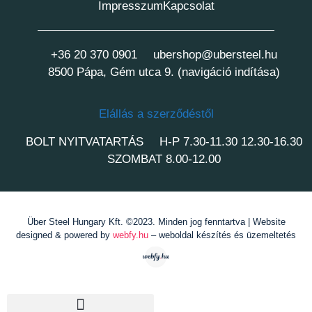
Impresszum
Kapcsolat
+36 20 370 0901
ubershop@ubersteel.hu
8500 Pápa, Gém utca 9. (navigáció indítása)
Elállás a szerződéstől
BOLT NYITVATARTÁS
H-P 7.30-11.30 12.30-16.30
SZOMBAT 8.00-12.00
Über Steel Hungary Kft. ©2023. Minden jog fenntartva | Website
designed & powered by
webfy.hu
– weboldal készítés és üzemeltetés