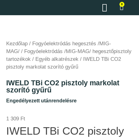
0
Kezdőlap
/
Fogyóelektródás hegesztés /MIG-
MAG/
/
Fogyóelektródás /MIG-MAG/ hegesztőpisztoly
tartozékok
/
Egyéb alkatrészek
/ IWELD TBi CO2
pisztoly markolat szorító gyűrű
IWELD TBi CO2 pisztoly markolat
szorító gyűrű
Engedélyezett utánrendelésre
1 309
Ft
IWELD TBi CO2 pisztoly