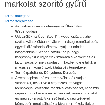
markolat szorító gyűrű
Termékkategória
Termékforgalmazó
Az online vásárlás élménye az Über Steel
Webshopban
Üdvözöljük az Über Steel Kft. webshopjában, ahol
széles választékban kínálunk minőségi termékeket és
egyedülálló vásárlói élményt nyújtunk minden
látogatónknak. Webáruházunk célja, hogy
megkönnyítsük ügyfeleink számára a kényelmes és
biztonságos online vásárlást, miközben garantáljuk a
magas színvonalú szolgáltatást és termékeket.
Termékpaletta és Kényelmes Keresés
A webshopban széles termékválaszték várja a
vásárlókat, beleértve a hegesztés, és vágás
technológiai, csiszolás technikai eszközöket, hegesztő
gépeket, munkavédelmi termékeket, munkaruházatot
és még sok mást. A kereső funkció segítségével
könnyedén megtalálhatók a kívánt termékek, illetve