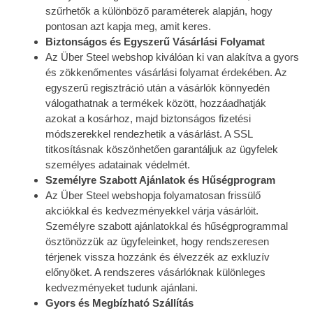
szűrhetők a különböző paraméterek alapján, hogy
pontosan azt kapja meg, amit keres.
Biztonságos és Egyszerű Vásárlási Folyamat
Az Über Steel webshop kiválóan ki van alakítva a gyors
és zökkenőmentes vásárlási folyamat érdekében. Az
egyszerű regisztráció után a vásárlók könnyedén
válogathatnak a termékek között, hozzáadhatják
azokat a kosárhoz, majd biztonságos fizetési
módszerekkel rendezhetik a vásárlást. A SSL
titkosításnak köszönhetően garantáljuk az ügyfelek
személyes adatainak védelmét.
Személyre Szabott Ajánlatok és Hűségprogram
Az Über Steel webshopja folyamatosan frissülő
akciókkal és kedvezményekkel várja vásárlóit.
Személyre szabott ajánlatokkal és hűségprogrammal
ösztönözzük az ügyfeleinket, hogy rendszeresen
térjenek vissza hozzánk és élvezzék az exkluzív
előnyöket. A rendszeres vásárlóknak különleges
kedvezményeket tudunk ajánlani.
Gyors és Megbízható Szállítás