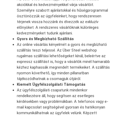
akciókkal és kedvezményekkel várja vásárlóit.
Személyre szabott ajánlatokkal és hűségprogrammal
ösztönözzük az ügyfeleinket, hogy rendszeresen
térjenek vissza hozzánk és élvezzék az exkluzív
előnyöket. A rendszeres vásárlóknak különleges
kedvezményeket tudunk ajánlani.
Gyors és Megbízható Szállítás
Az online vásárlás kényelmét a gyors és megbízható
szállítás teszi teljessé. Az Über Steel webshop
rugalmas szállítási lehetőségeket kínál, beleértve az
expressz szállítást is, hogy a vásárlók minél hamarabb
kézhez kaphassák megrendelt termékeiket. A szállítás
nyomon követhető, így minden pillanatban
tájékozódhatnak a csomagjuk útjáról.
Kiemelt Ügyfélszolgálati Támogatás
Az ügyfélszolgálati csapatunk mindenkor
rendelkezésre áll, hogy segítsen az esetleges
kérdésekben vagy problémákban. A telefonos vagy e-
mail kapcsolat segítségével gyorsan és hatékonyan
kommunikálhatnak az ügyfelek velünk. Képzett