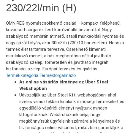
230/22l/min (H)
OMNIREG nyomáscsökkentő család – kompakt felépítésű,
kovácsolt sárgaréz test korrózióálló bevonattal. Nagy
szabályozó membrán átmérő, stabil munkaoldali nyomás és
nagy gázátfolyás; akár 30m3/h (230/10 bar esetén). Hosszú
termék élettartamra tervezve. Cserélhető kimeneti
csatlakozó menet, a ház megbontása nélkül javítható
szabályozó szelep, törhetetlen és javítható integrált
biztonsági szelep. Európai tervezés és gyártás.
Termékkategória
Termékforgalmazó
Az online vásárlás élménye az Über Steel
Webshopban
Üdvözöljük az Über Steel Kft. webshopjában, ahol
széles választékban kínálunk minőségi termékeket és
egyedülálló vásárlói élményt nyújtunk minden
látogatónknak. Webáruházunk célja, hogy
megkönnyítsük ügyfeleink számára a kényelmes és
biztonságos online vásárlást, miközben garantáljuk a