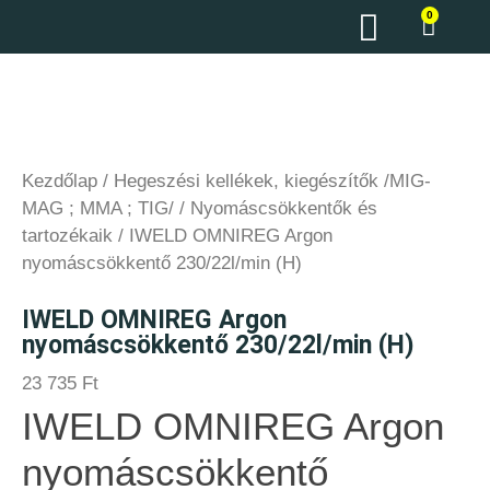
0
Kezdőlap
/
Hegeszési kellékek, kiegészítők /MIG-
MAG ; MMA ; TIG/
/
Nyomáscsökkentők és
tartozékaik
/ IWELD OMNIREG Argon
nyomáscsökkentő 230/22l/min (H)
IWELD OMNIREG Argon
nyomáscsökkentő 230/22l/min (H)
23 735
Ft
IWELD OMNIREG Argon
nyomáscsökkentő