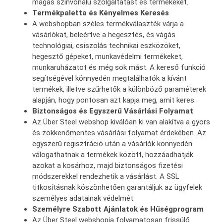
magas színvonalú szolgáltatást és termékeket.
Termékpaletta és Kényelmes Keresés
A webshopban széles termékválaszték várja a
vásárlókat, beleértve a hegesztés, és vágás
technológiai, csiszolás technikai eszközöket,
hegesztő gépeket, munkavédelmi termékeket,
munkaruházatot és még sok mást. A kereső funkció
segítségével könnyedén megtalálhatók a kívánt
termékek, illetve szűrhetők a különböző paraméterek
alapján, hogy pontosan azt kapja meg, amit keres.
Biztonságos és Egyszerű Vásárlási Folyamat
Az Über Steel webshop kiválóan ki van alakítva a gyors
és zökkenőmentes vásárlási folyamat érdekében. Az
egyszerű regisztráció után a vásárlók könnyedén
válogathatnak a termékek között, hozzáadhatják
azokat a kosárhoz, majd biztonságos fizetési
módszerekkel rendezhetik a vásárlást. A SSL
titkosításnak köszönhetően garantáljuk az ügyfelek
személyes adatainak védelmét.
Személyre Szabott Ajánlatok és Hűségprogram
Az Über Steel webshopja folyamatosan frissülő