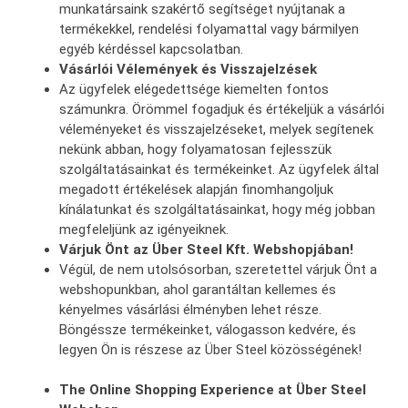
munkatársaink szakértő segítséget nyújtanak a
termékekkel, rendelési folyamattal vagy bármilyen
egyéb kérdéssel kapcsolatban.
Vásárlói Vélemények és Visszajelzések
Az ügyfelek elégedettsége kiemelten fontos
számunkra. Örömmel fogadjuk és értékeljük a vásárlói
véleményeket és visszajelzéseket, melyek segítenek
nekünk abban, hogy folyamatosan fejlesszük
szolgáltatásainkat és termékeinket. Az ügyfelek által
megadott értékelések alapján finomhangoljuk
kínálatunkat és szolgáltatásainkat, hogy még jobban
megfeleljünk az igényeiknek.
Várjuk Önt az Über Steel Kft. Webshopjában!
Végül, de nem utolsósorban, szeretettel várjuk Önt a
webshopunkban, ahol garantáltan kellemes és
kényelmes vásárlási élményben lehet része.
Böngéssze termékeinket, válogasson kedvére, és
legyen Ön is részese az Über Steel közösségének!
The Online Shopping Experience at Über Steel