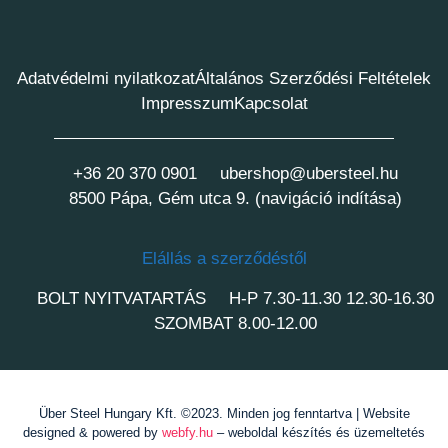
Adatvédelmi nyilatkozat
Általános Szerződési Feltételek
Impresszum
Kapcsolat
+36 20 370 0901
ubershop@ubersteel.hu
8500 Pápa, Gém utca 9. (navigáció indítása)
Elállás a szerződéstől
BOLT NYITVATARTÁS
H-P 7.30-11.30 12.30-16.30
SZOMBAT 8.00-12.00
Über Steel Hungary Kft. ©2023. Minden jog fenntartva | Website
designed & powered by
webfy.hu
– weboldal készítés és üzemeltetés