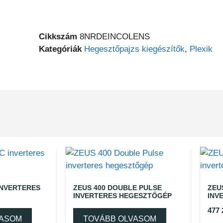
Cikkszám
8NRDEINCOLENS
Kategóriák
Hegesztőpajzs kiegészítők
,
Plexik
INVERTERES
ZEUS 400 DOUBLE PULSE
ZEU
INVERTERES HEGESZTŐGÉP
INV
477
VASOM
TOVÁBB OLVASOM