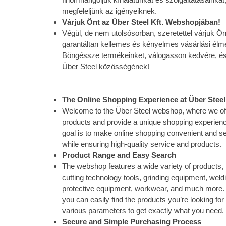
megfeleljünk az igényeiknek.
Várjuk Önt az Über Steel Kft. Webshopjában!
Végül, de nem utolsósorban, szeretettel várjuk 
garantáltan kellemes és kényelmes vásárlási élm
Böngéssze termékeinket, válogasson kedvére, és
Über Steel közösségének!
The Online Shopping Experience at Über Ste
Welcome to the Über Steel webshop, where we offe
products and provide a unique shopping experience
goal is to make online shopping convenient and s
while ensuring high-quality service and products.
Product Range and Easy Search
The webshop features a wide variety of products, 
cutting technology tools, grinding equipment, wel
protective equipment, workwear, and much more. W
you can easily find the products you’re looking for
various parameters to get exactly what you need.
Secure and Simple Purchasing Process