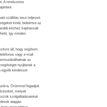
t. A rendszeres
jánlani.
ó szállítás teszi teljessé.
ségeket kínál, beleértve az
amarabb kézhez kaphassák
hető, így minden
zésre áll, hogy segítsen
telefonos vagy e-mail
kommunikálhatnak az
segítséget nyújtanak a
n egyéb kérdéssel
munkra. Örömmel fogadjuk
elzéseket, melyek
sszük szolgáltatásainkat
elések alapján
t, hogy még jobban