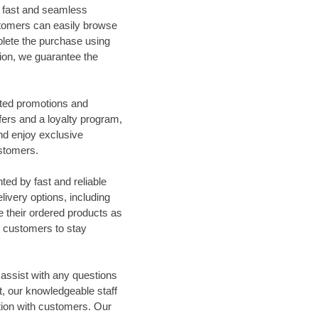
a fast and seamless
stomers can easily browse
plete the purchase using
on, we guarantee the
ted promotions and
fers and a loyalty program,
nd enjoy exclusive
ustomers.
ed by fast and reliable
livery options, including
e their ordered products as
ng customers to stay
assist with any questions
, our knowledgeable staff
ion with customers. Our