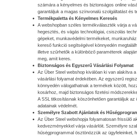
számára a kényelmes és biztonságos online vásá
garantáljuk a magas színvonalú szolgáltatást és 
Termékpaletta és Kényelmes Keresés
A webshopban széles termékválaszték várja a vás
hegesztés, és vágás technológiai, csiszolás tech
gépeket, munkavédelmi termékeket, munkaruháza
kereső funkció segítségével könnyedén megtalálh
illetve szűrhetők a különböző paraméterek alapjá
meg, amit keres.
Biztonságos és Egyszerű Vásárlási Folyamat
Az Über Steel webshop kiválóan ki van alakítva
vásárlási folyamat érdekében. Az egyszerű regisz
könnyedén válogathatnak a termékek között, hoz
kosárhoz, majd biztonságos fizetési módszerekkel
A SSL titkosításnak köszönhetően garantáljuk az
adatainak védelmét.
Személyre Szabott Ajánlatok és Hűségprogra
Az Über Steel webshopja folyamatosan frissülő a
kedvezményekkel várja vásárlóit. Személyre szab
hűségprogrammal ösztönözzük az ügyfeleinket, h