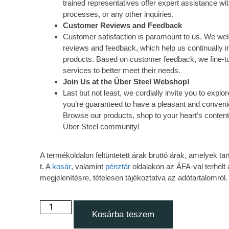
trained representatives offer expert assistance wi
processes, or any other inquiries.
Customer Reviews and Feedback
Customer satisfaction is paramount to us. We w
reviews and feedback, which help us continually 
products. Based on customer feedback, we fine-tu
services to better meet their needs.
Join Us at the Über Steel Webshop!
Last but not least, we cordially invite you to exp
you’re guaranteed to have a pleasant and conveni
Browse our products, shop to your heart’s content
Über Steel community!
A termékoldalon feltüntetett árak bruttó árak, amelyek 
t. A
kosár
, valamint
pénztár
oldalakon az ÁFA-val terhelt 
megjelenítésre, tételesen tájékoztatva az adótartalomról.
Kosárba teszem