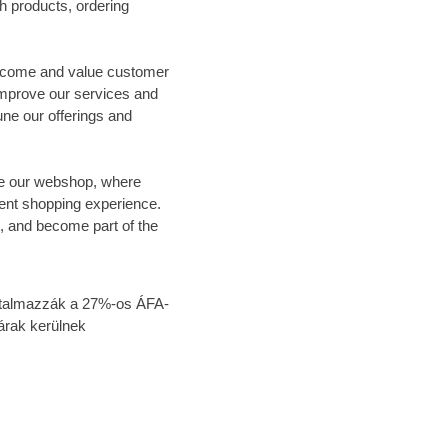
th products, ordering
elcome and value customer
improve our services and
ne our offerings and
lore our webshop, where
ent shopping experience.
, and become part of the
tartalmazzák a 27%-os ÁFA-
árak kerülnek