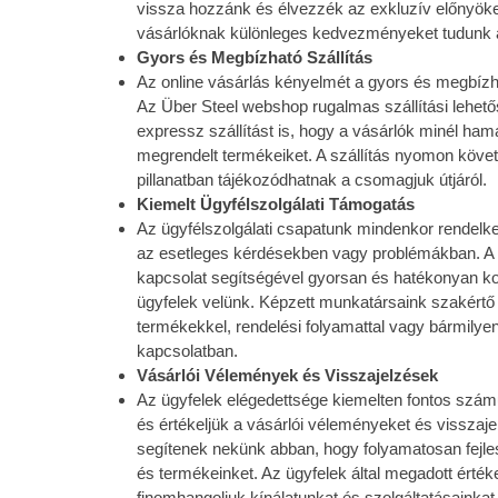
vissza hozzánk és élvezzék az exkluzív előnyöke
vásárlóknak különleges kedvezményeket tudunk a
Gyors és Megbízható Szállítás
Az online vásárlás kényelmét a gyors és megbízhat
Az Über Steel webshop rugalmas szállítási lehető
expressz szállítást is, hogy a vásárlók minél h
megrendelt termékeiket. A szállítás nyomon követ
pillanatban tájékozódhatnak a csomagjuk útjáról.
Kiemelt Ügyfélszolgálati Támogatás
Az ügyfélszolgálati csapatunk mindenkor rendelke
az esetleges kérdésekben vagy problémákban. A 
kapcsolat segítségével gyorsan és hatékonyan 
ügyfelek velünk. Képzett munkatársaink szakértő 
termékekkel, rendelési folyamattal vagy bármilye
kapcsolatban.
Vásárlói Vélemények és Visszajelzések
Az ügyfelek elégedettsége kiemelten fontos szá
és értékeljük a vásárlói véleményeket és visszaj
segítenek nekünk abban, hogy folyamatosan fejle
és termékeinket. Az ügyfelek által megadott érték
finomhangoljuk kínálatunkat és szolgáltatásainka