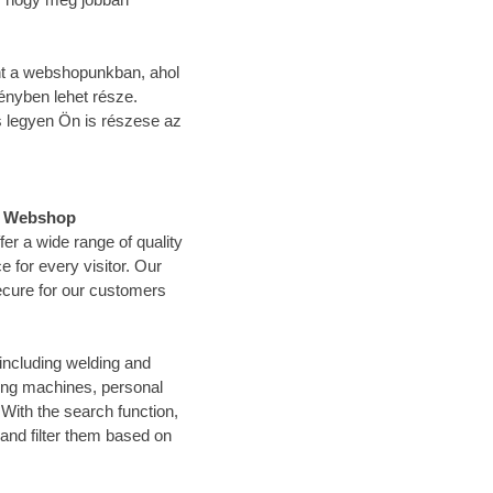
Önt a webshopunkban, ahol
ényben lehet része.
 legyen Ön is részese az
el Webshop
r a wide range of quality
 for every visitor. Our
ecure for our customers
including welding and
ding machines, personal
ith the search function,
 and filter them based on