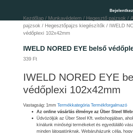
Bejelentke
Kezdőlap
/
Munkavédelem
/
Hegesztő pajzsok
/
A
pajzsok
/
Hegesztőpajzs kiegészítők
/ IWELD NO
védőplexi 102x42mm
IWELD NORED EYE belső védőpl
339
Ft
IWELD NORED EYE be
védőplexi 102x42mm
Vastagság: 1mm
Termékkategória
Termékforgalmazó
Az online vásárlás élménye az Über Steel We
Üdvözöljük az Über Steel Kft. webshopjában, aho
kínálunk minőségi termékeket és egyedülálló vásá
minden látogatónknak. Webáruházunk célja, hogy