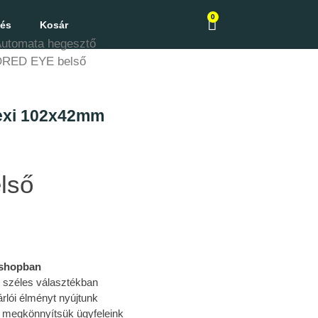
0
zés
Kosár
utomata hegesztő
RED EYE belső
exi 102x42mm
lső
bshopban
l széles választékban
rlói élményt nyújtunk
 megkönnyítsük ügyfeleink