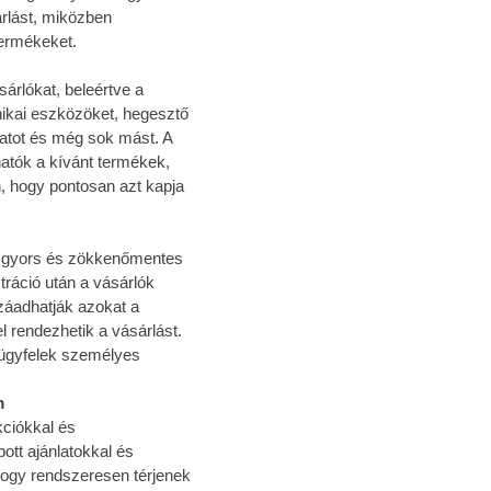
rlást, miközben
termékeket.
árlókat, beleértve a
nikai eszközöket, hegesztő
tot és még sok mást. A
atók a kívánt termékek,
n, hogy pontosan azt kapja
 a gyors és zökkenőmentes
tráció után a vásárlók
záadhatják azokat a
 rendezhetik a vásárlást.
 ügyfelek személyes
m
kciókkal és
ott ajánlatokkal és
ogy rendszeresen térjenek