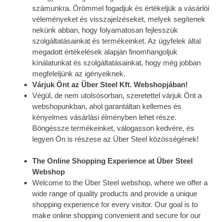
számunkra. Örömmel fogadjuk és értékeljük a vásárlói
véleményeket és visszajelzéseket, melyek segítenek
nekünk abban, hogy folyamatosan fejlesszük
szolgáltatásainkat és termékeinket. Az ügyfelek által
megadott értékelések alapján finomhangoljuk
kínálatunkat és szolgáltatásainkat, hogy még jobban
megfeleljünk az igényeiknek.
Várjuk Önt az Über Steel Kft. Webshopjában!
Végül, de nem utolsósorban, szeretettel várjuk Önt a
webshopunkban, ahol garantáltan kellemes és
kényelmes vásárlási élményben lehet része.
Böngéssze termékeinket, válogasson kedvére, és
legyen Ön is részese az Über Steel közösségének!
The Online Shopping Experience at Über Steel
Webshop
Welcome to the Über Steel webshop, where we offer a
wide range of quality products and provide a unique
shopping experience for every visitor. Our goal is to
make online shopping convenient and secure for our