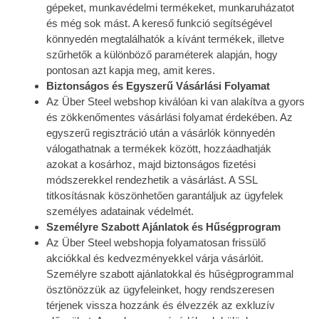
gépeket, munkavédelmi termékeket, munkaruházatot
és még sok mást. A kereső funkció segítségével
könnyedén megtalálhatók a kívánt termékek, illetve
szűrhetők a különböző paraméterek alapján, hogy
pontosan azt kapja meg, amit keres.
Biztonságos és Egyszerű Vásárlási Folyamat
Az Über Steel webshop kiválóan ki van alakítva a gyors
és zökkenőmentes vásárlási folyamat érdekében. Az
egyszerű regisztráció után a vásárlók könnyedén
válogathatnak a termékek között, hozzáadhatják
azokat a kosárhoz, majd biztonságos fizetési
módszerekkel rendezhetik a vásárlást. A SSL
titkosításnak köszönhetően garantáljuk az ügyfelek
személyes adatainak védelmét.
Személyre Szabott Ajánlatok és Hűségprogram
Az Über Steel webshopja folyamatosan frissülő
akciókkal és kedvezményekkel várja vásárlóit.
Személyre szabott ajánlatokkal és hűségprogrammal
ösztönözzük az ügyfeleinket, hogy rendszeresen
térjenek vissza hozzánk és élvezzék az exkluzív