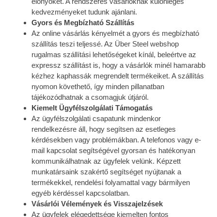
előnyöket. A rendszeres vásárlóknak különleges
kedvezményeket tudunk ajánlani.
Gyors és Megbízható Szállítás
Az online vásárlás kényelmét a gyors és megbízható
szállítás teszi teljessé. Az Über Steel webshop
rugalmas szállítási lehetőségeket kínál, beleértve az
expressz szállítást is, hogy a vásárlók minél hamarabb
kézhez kaphassák megrendelt termékeiket. A szállítás
nyomon követhető, így minden pillanatban
tájékozódhatnak a csomagjuk útjáról.
Kiemelt Ügyfélszolgálati Támogatás
Az ügyfélszolgálati csapatunk mindenkor
rendelkezésre áll, hogy segítsen az esetleges
kérdésekben vagy problémákban. A telefonos vagy e-
mail kapcsolat segítségével gyorsan és hatékonyan
kommunikálhatnak az ügyfelek velünk. Képzett
munkatársaink szakértő segítséget nyújtanak a
termékekkel, rendelési folyamattal vagy bármilyen
egyéb kérdéssel kapcsolatban.
Vásárlói Vélemények és Visszajelzések
Az ügyfelek elégedettsége kiemelten fontos