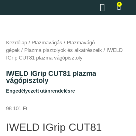
0
Kezdőlap
/
Plazmavágás
/
Plazmavágó
gépek
/
Plazma pisztolyok és alkatrészeik
/ IWELD
IGrip CUT81 plazma vágópisztoly
IWELD IGrip CUT81 plazma
vágópisztoly
Engedélyezett utánrendelésre
98 101
Ft
IWELD IGrip CUT81