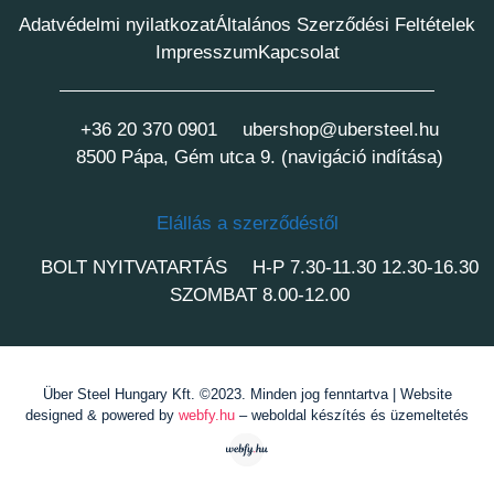
Adatvédelmi nyilatkozat
Általános Szerződési Feltételek
Impresszum
Kapcsolat
+36 20 370 0901
ubershop@ubersteel.hu
8500 Pápa, Gém utca 9. (navigáció indítása)
Elállás a szerződéstől
BOLT NYITVATARTÁS
H-P 7.30-11.30 12.30-16.30
SZOMBAT 8.00-12.00
Über Steel Hungary Kft. ©2023. Minden jog fenntartva | Website
designed & powered by
webfy.hu
– weboldal készítés és üzemeltetés