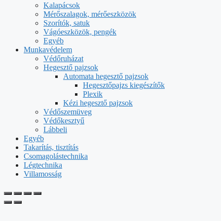
Kalapácsok
Mérőszalagok, mérőeszközök
Szorítók, satuk
Vágóeszközök, pengék
Egyéb
Munkavédelem
Védőruházat
Hegesztő pajzsok
Automata hegesztő pajzsok
Hegesztőpajzs kiegészítők
Plexik
Kézi hegesztő pajzsok
Védőszemüveg
Védőkesztyű
Lábbeli
Egyéb
Takarítás, tisztítás
Csomagolástechnika
Légtechnika
Villamosság