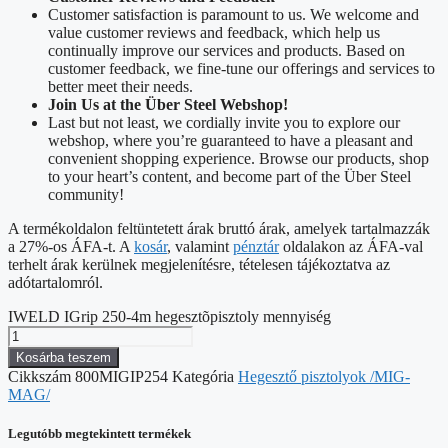
Customer satisfaction is paramount to us. We welcome and
value customer reviews and feedback, which help us
continually improve our services and products. Based on
customer feedback, we fine-tune our offerings and services to
better meet their needs.
Join Us at the Über Steel Webshop!
Last but not least, we cordially invite you to explore our
webshop, where you’re guaranteed to have a pleasant and
convenient shopping experience. Browse our products, shop
to your heart’s content, and become part of the Über Steel
community!
A termékoldalon feltüntetett árak bruttó árak, amelyek tartalmazzák
a 27%-os ÁFA-t. A
kosár
, valamint
pénztár
oldalakon az ÁFA-val
terhelt árak kerülnek megjelenítésre, tételesen tájékoztatva az
adótartalomról.
IWELD IGrip 250-4m hegesztõpisztoly mennyiség
Kosárba teszem
Cikkszám
800MIGIP254
Kategória
Hegesztő pisztolyok /MIG-
MAG/
Legutóbb megtekintett termékek