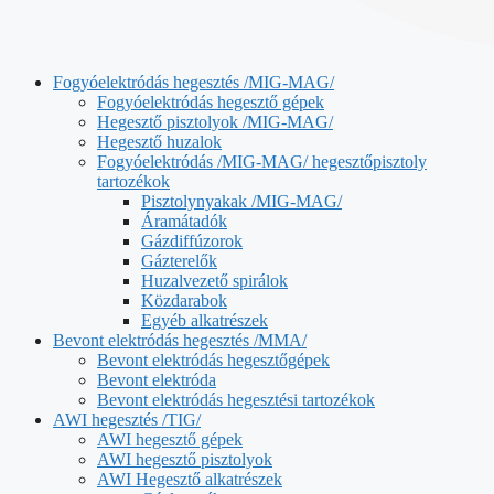
Fogyóelektródás hegesztés /MIG-MAG/
Fogyóelektródás hegesztő gépek
Hegesztő pisztolyok /MIG-MAG/
Hegesztő huzalok
Fogyóelektródás /MIG-MAG/ hegesztőpisztoly
tartozékok
Pisztolynyakak /MIG-MAG/
Áramátadók
Gázdiffúzorok
Gázterelők
Huzalvezető spirálok
Közdarabok
Egyéb alkatrészek
Bevont elektródás hegesztés /MMA/
Bevont elektródás hegesztőgépek
Bevont elektróda
Bevont elektródás hegesztési tartozékok
AWI hegesztés /TIG/
AWI hegesztő gépek
AWI hegesztő pisztolyok
AWI Hegesztő alkatrészek