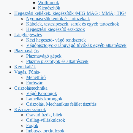
Wolframok
Kiegészítők
Hegeszési kellékek, kiegészítők /MIG-MAG ; MMA ; TIG/
Nyomáscsökkentők és tartozékaik
Kábelek, testcsipeszek, saruk és egyéb tartozékok
Hegesztési kiegészítő eszközök
Lánghegesztés
Kézi hegesztő- vágó rendszerek
Vágópisztolyok/ lángvágó fúvókák egyéb alkatrészek
Plazmavágás
Plazmavágó gépek
Plazma pisztolyok és alkatrészeik
Kemikáliák
Vágás, Fúrás-,
Menetfúró
Fúrószár
Csiszolástechnika
Vágó Korongok
Lamellás korongok
Csiszolás, Mechanikus felület tisztítás
Kézi szerszámok
Csavarhúzók, bitek
Csillag-villáskulcsok
Fogók
Imbusz-,torxkulcsok