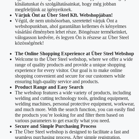
kínálatunkat és szolgáltatásainkat, hogy még jobban
megfeleljünk az igényeiknek.
Várjuk Önt az Über Steel Kft. Webshopjában!
Végül, de nem utolsósorban, szeretettel várjuk Önt a
webshopunkban, ahol garantáltan kellemes és kényelmes
vásárlási élményben lehet része. Böngéssze termékeinket,
válogasson kedvére, és legyen Ön is részese az Über Steel
közösségének!
The Online Shopping Experience at Über Steel Webshop
Welcome to the Über Steel webshop, where we offer a wide
range of quality products and provide a unique shopping
experience for every visitor. Our goal is to make online
shopping convenient and secure for our customers while
ensuring high-quality service and products.
Product Range and Easy Search
The webshop features a wide variety of products, including
welding and cutting technology tools, grinding equipment,
welding machines, personal protective equipment, workwear,
and much more. With the search function, you can easily find
the products you’re looking for and filter them based on
various parameters to get exactly what you need.
Secure and Simple Purchasing Process
The Über Steel webshop is designed to facilitate a fast and
seamless purchasing process. After simple registration,