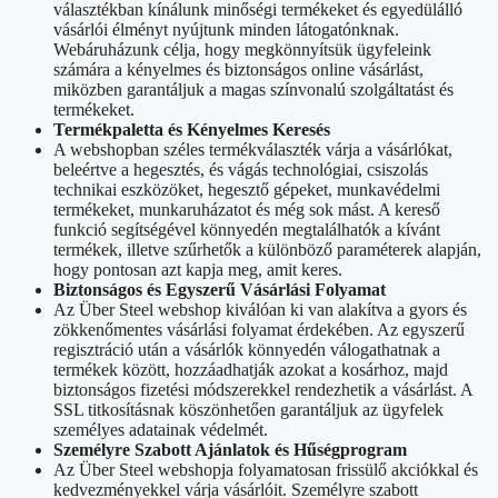
választékban kínálunk minőségi termékeket és egyedülálló
vásárlói élményt nyújtunk minden látogatónknak.
Webáruházunk célja, hogy megkönnyítsük ügyfeleink
számára a kényelmes és biztonságos online vásárlást,
miközben garantáljuk a magas színvonalú szolgáltatást és
termékeket.
Termékpaletta és Kényelmes Keresés
A webshopban széles termékválaszték várja a vásárlókat,
beleértve a hegesztés, és vágás technológiai, csiszolás
technikai eszközöket, hegesztő gépeket, munkavédelmi
termékeket, munkaruházatot és még sok mást. A kereső
funkció segítségével könnyedén megtalálhatók a kívánt
termékek, illetve szűrhetők a különböző paraméterek alapján,
hogy pontosan azt kapja meg, amit keres.
Biztonságos és Egyszerű Vásárlási Folyamat
Az Über Steel webshop kiválóan ki van alakítva a gyors és
zökkenőmentes vásárlási folyamat érdekében. Az egyszerű
regisztráció után a vásárlók könnyedén válogathatnak a
termékek között, hozzáadhatják azokat a kosárhoz, majd
biztonságos fizetési módszerekkel rendezhetik a vásárlást. A
SSL titkosításnak köszönhetően garantáljuk az ügyfelek
személyes adatainak védelmét.
Személyre Szabott Ajánlatok és Hűségprogram
Az Über Steel webshopja folyamatosan frissülő akciókkal és
kedvezményekkel várja vásárlóit. Személyre szabott