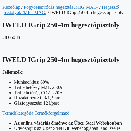
Kezdőlap
/
Fogyóelektródás hegesztés /MIG-MAG/
/
Hegesztő
pisztolyok /MIG-MAG/
/ IWELD IGrip 250-4m hegesztõpisztoly
IWELD IGrip 250-4m hegesztõpisztoly
28 650
Ft
IWELD IGrip 250-4m hegesztõpisztoly
Jellemzők:
Munkaciklus: 60%
Terhelhetőség M21: 250A
Terhelhetőség CO2: 220A
Huzalátmérő: 0,8-1,2mm
Gázfogyasztás: 12 l/perc
Termékkategória
Termékforgalmazó
Az online vásárlás élménye az Über Steel Webshopban
Üdvözöljük az Über Steel Kft. webshopjában, ahol széles