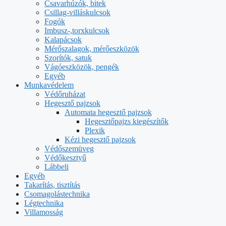
Csavarhúzók, bitek
Csillag-villáskulcsok
Fogók
Imbusz-,torxkulcsok
Kalapácsok
Mérőszalagok, mérőeszközök
Szorítók, satuk
Vágóeszközök, pengék
Egyéb
Munkavédelem
Védőruházat
Hegesztő pajzsok
Automata hegesztő pajzsok
Hegesztőpajzs kiegészítők
Plexik
Kézi hegesztő pajzsok
Védőszemüveg
Védőkesztyű
Lábbeli
Egyéb
Takarítás, tisztítás
Csomagolástechnika
Légtechnika
Villamosság