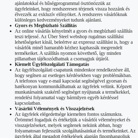
ajánlatokkal és hűségprogrammal ösztönözzük az
ügyfeleinket, hogy rendszeresen térjenek vissza hozzánk és
élvezzék az exkluzív előnyöket. A rendszeres vásárlóknak
különleges kedvezményeket tudunk ajánlani.
Gyors és Megbízható Szállítás
Az online vásárlás kényelmét a gyors és megbízható szállítás
teszi teljessé. Az Über Steel webshop rugalmas szállítási
lehetőségeket kínál, beleértve az expressz szállítást is, hogy a
vásárlók minél hamarabb kézhez kaphassák megrendelt
termékeiket. A szállítás nyomon követhető, így minden
pillanatban tájékozódhatnak a csomagjuk útjáról.
Kiemelt Ügyfélszolgálati Támogatás
Az ügyfélszolgálati csapatunk mindenkor rendelkezésre áll,
hogy segítsen az esetleges kérdésekben vagy problémákban.
A telefonos vagy e-mail kapcsolat segítségével gyorsan és
hatékonyan kommunikálhatnak az ügyfelek velünk. Képzett
munkatársaink szakértő segítséget nyújtanak a termékekkel,
rendelési folyamattal vagy bármilyen egyéb kérdéssel
kapcsolatban.
Vásárlói Vélemények és Visszajelzések
Az ügyfelek elégedettsége kiemelten fontos számunkra.
Örömmel fogadjuk és értékeljük a vásárlói véleményeket és
visszajelzéseket, melyek segítenek nekünk abban, hogy
folyamatosan fejlesszük szolgáltatásainkat és termékeinket. Az
ügyfelek által megadott értékelések alapján finomhangoljuk