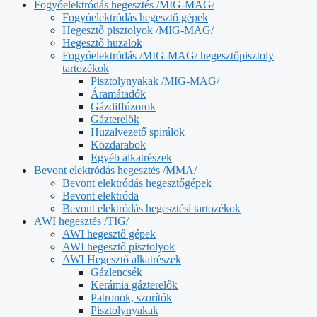
Fogyóelektródás hegesztés /MIG-MAG/
Fogyóelektródás hegesztő gépek
Hegesztő pisztolyok /MIG-MAG/
Hegesztő huzalok
Fogyóelektródás /MIG-MAG/ hegesztőpisztoly
tartozékok
Pisztolynyakak /MIG-MAG/
Áramátadók
Gázdiffúzorok
Gázterelők
Huzalvezető spirálok
Közdarabok
Egyéb alkatrészek
Bevont elektródás hegesztés /MMA/
Bevont elektródás hegesztőgépek
Bevont elektróda
Bevont elektródás hegesztési tartozékok
AWI hegesztés /TIG/
AWI hegesztő gépek
AWI hegesztő pisztolyok
AWI Hegesztő alkatrészek
Gázlencsék
Kerámia gázterelők
Patronok, szorítók
Pisztolynyakak