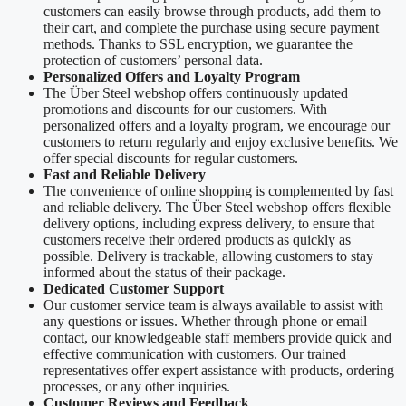
customers can easily browse through products, add them to
their cart, and complete the purchase using secure payment
methods. Thanks to SSL encryption, we guarantee the
protection of customers’ personal data.
Personalized Offers and Loyalty Program
The Über Steel webshop offers continuously updated
promotions and discounts for our customers. With
personalized offers and a loyalty program, we encourage our
customers to return regularly and enjoy exclusive benefits. We
offer special discounts for regular customers.
Fast and Reliable Delivery
The convenience of online shopping is complemented by fast
and reliable delivery. The Über Steel webshop offers flexible
delivery options, including express delivery, to ensure that
customers receive their ordered products as quickly as
possible. Delivery is trackable, allowing customers to stay
informed about the status of their package.
Dedicated Customer Support
Our customer service team is always available to assist with
any questions or issues. Whether through phone or email
contact, our knowledgeable staff members provide quick and
effective communication with customers. Our trained
representatives offer expert assistance with products, ordering
processes, or any other inquiries.
Customer Reviews and Feedback