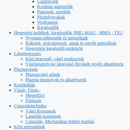
Gázlencsék
Kerámia gázterelők
Patronok, szorítók
Pisztolynyakak
Wolframok
Kiegészítők
Hegeszési kellékek, kiegészítők /MIG-MAG ; MMA ; TIG/
Nyomáscsökkentők és tartozékaik
Kábelek, testcsipeszek, saruk és egyéb tartozékok
Hegesztési kiegészítő eszközök
Lánghegesztés
Kézi hegesztő- vágó rendszerek
Vágópisztolyok/ lángvágó fúvókák egyéb alkatrészek
Plazmavágás
Plazmavágó gépek
Plazma pisztolyok és alkatrészeik
Kemikáliák
Vágás, Fúrás-,
Menetfúró
Fúrószár
Csiszolástechnika
Vágó Korongok
Lamellás korongok
Csiszolás, Mechanikus felület tisztítás
Kézi szerszámok