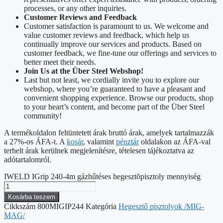
processes, or any other inquiries.
Customer Reviews and Feedback
Customer satisfaction is paramount to us. We welcome and
value customer reviews and feedback, which help us
continually improve our services and products. Based on
customer feedback, we fine-tune our offerings and services to
better meet their needs.
Join Us at the Über Steel Webshop!
Last but not least, we cordially invite you to explore our
webshop, where you’re guaranteed to have a pleasant and
convenient shopping experience. Browse our products, shop
to your heart’s content, and become part of the Über Steel
community!
A termékoldalon feltüntetett árak bruttó árak, amelyek tartalmazzák
a 27%-os ÁFA-t. A
kosár
, valamint
pénztár
oldalakon az ÁFA-val
terhelt árak kerülnek megjelenítésre, tételesen tájékoztatva az
adótartalomról.
IWELD IGrip 240-4m gázhűtéses hegesztõpisztoly mennyiség
Kosárba teszem
Cikkszám
800MIGIP244
Kategória
Hegesztő pisztolyok /MIG-
MAG/