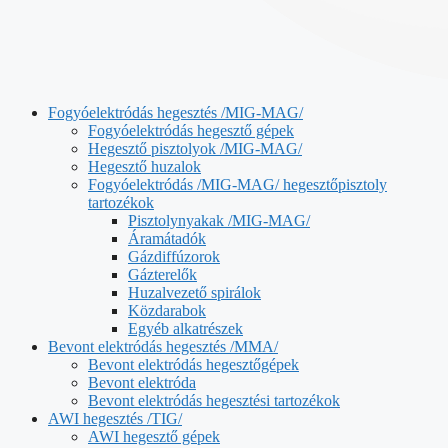
Fogyóelektródás hegesztés /MIG-MAG/
Fogyóelektródás hegesztő gépek
Hegesztő pisztolyok /MIG-MAG/
Hegesztő huzalok
Fogyóelektródás /MIG-MAG/ hegesztőpisztoly
tartozékok
Pisztolynyakak /MIG-MAG/
Áramátadók
Gázdiffúzorok
Gázterelők
Huzalvezető spirálok
Közdarabok
Egyéb alkatrészek
Bevont elektródás hegesztés /MMA/
Bevont elektródás hegesztőgépek
Bevont elektróda
Bevont elektródás hegesztési tartozékok
AWI hegesztés /TIG/
AWI hegesztő gépek