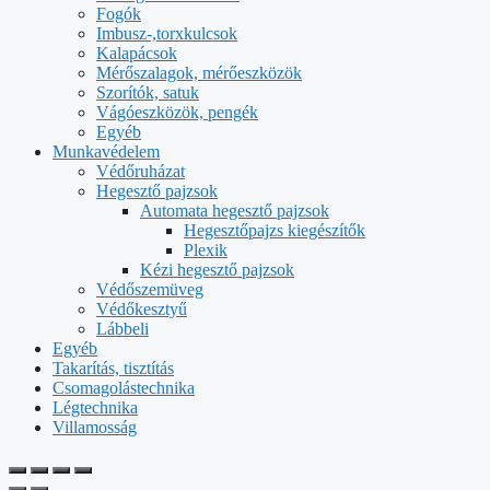
Fogók
Imbusz-,torxkulcsok
Kalapácsok
Mérőszalagok, mérőeszközök
Szorítók, satuk
Vágóeszközök, pengék
Egyéb
Munkavédelem
Védőruházat
Hegesztő pajzsok
Automata hegesztő pajzsok
Hegesztőpajzs kiegészítők
Plexik
Kézi hegesztő pajzsok
Védőszemüveg
Védőkesztyű
Lábbeli
Egyéb
Takarítás, tisztítás
Csomagolástechnika
Légtechnika
Villamosság