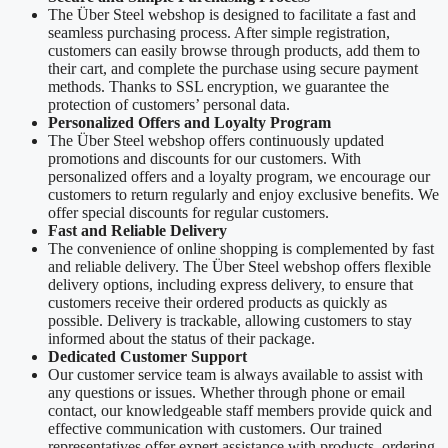
The Über Steel webshop is designed to facilitate a fast and
seamless purchasing process. After simple registration,
customers can easily browse through products, add them to
their cart, and complete the purchase using secure payment
methods. Thanks to SSL encryption, we guarantee the
protection of customers’ personal data.
Personalized Offers and Loyalty Program
The Über Steel webshop offers continuously updated
promotions and discounts for our customers. With
personalized offers and a loyalty program, we encourage our
customers to return regularly and enjoy exclusive benefits. We
offer special discounts for regular customers.
Fast and Reliable Delivery
The convenience of online shopping is complemented by fast
and reliable delivery. The Über Steel webshop offers flexible
delivery options, including express delivery, to ensure that
customers receive their ordered products as quickly as
possible. Delivery is trackable, allowing customers to stay
informed about the status of their package.
Dedicated Customer Support
Our customer service team is always available to assist with
any questions or issues. Whether through phone or email
contact, our knowledgeable staff members provide quick and
effective communication with customers. Our trained
representatives offer expert assistance with products, ordering