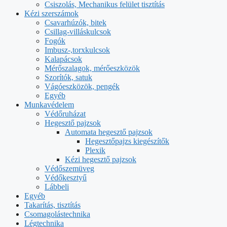
Csiszolás, Mechanikus felület tisztítás
Kézi szerszámok
Csavarhúzók, bitek
Csillag-villáskulcsok
Fogók
Imbusz-,torxkulcsok
Kalapácsok
Mérőszalagok, mérőeszközök
Szorítók, satuk
Vágóeszközök, pengék
Egyéb
Munkavédelem
Védőruházat
Hegesztő pajzsok
Automata hegesztő pajzsok
Hegesztőpajzs kiegészítők
Plexik
Kézi hegesztő pajzsok
Védőszemüveg
Védőkesztyű
Lábbeli
Egyéb
Takarítás, tisztítás
Csomagolástechnika
Légtechnika