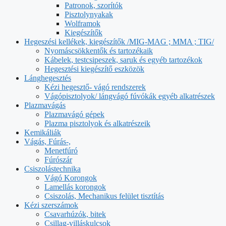
Patronok, szorítók
Pisztolynyakak
Wolframok
Kiegészítők
Hegeszési kellékek, kiegészítők /MIG-MAG ; MMA ; TIG/
Nyomáscsökkentők és tartozékaik
Kábelek, testcsipeszek, saruk és egyéb tartozékok
Hegesztési kiegészítő eszközök
Lánghegesztés
Kézi hegesztő- vágó rendszerek
Vágópisztolyok/ lángvágó fúvókák egyéb alkatrészek
Plazmavágás
Plazmavágó gépek
Plazma pisztolyok és alkatrészeik
Kemikáliák
Vágás, Fúrás-,
Menetfúró
Fúrószár
Csiszolástechnika
Vágó Korongok
Lamellás korongok
Csiszolás, Mechanikus felület tisztítás
Kézi szerszámok
Csavarhúzók, bitek
Csillag-villáskulcsok