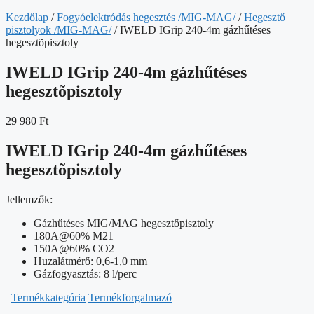
Kezdőlap
/
Fogyóelektródás hegesztés /MIG-MAG/
/
Hegesztő
pisztolyok /MIG-MAG/
/ IWELD IGrip 240-4m gázhűtéses
hegesztõpisztoly
IWELD IGrip 240-4m gázhűtéses
hegesztõpisztoly
29 980
Ft
IWELD IGrip 240-4m gázhűtéses
hegesztõpisztoly
Jellemzők:
Gázhűtéses MIG/MAG hegesztőpisztoly
180A@60% M21
150A@60% CO2
Huzalátmérő: 0,6-1,0 mm
Gázfogyasztás: 8 l/perc
Termékkategória
Termékforgalmazó