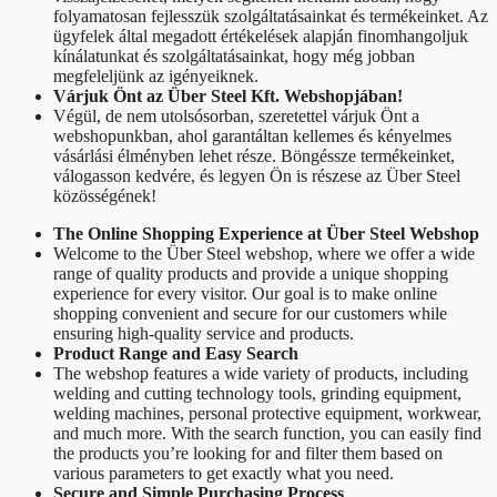
folyamatosan fejlesszük szolgáltatásainkat és termékeinket. Az
ügyfelek által megadott értékelések alapján finomhangoljuk
kínálatunkat és szolgáltatásainkat, hogy még jobban
megfeleljünk az igényeiknek.
Várjuk Önt az Über Steel Kft. Webshopjában!
Végül, de nem utolsósorban, szeretettel várjuk Önt a
webshopunkban, ahol garantáltan kellemes és kényelmes
vásárlási élményben lehet része. Böngéssze termékeinket,
válogasson kedvére, és legyen Ön is részese az Über Steel
közösségének!
The Online Shopping Experience at Über Steel Webshop
Welcome to the Über Steel webshop, where we offer a wide
range of quality products and provide a unique shopping
experience for every visitor. Our goal is to make online
shopping convenient and secure for our customers while
ensuring high-quality service and products.
Product Range and Easy Search
The webshop features a wide variety of products, including
welding and cutting technology tools, grinding equipment,
welding machines, personal protective equipment, workwear,
and much more. With the search function, you can easily find
the products you’re looking for and filter them based on
various parameters to get exactly what you need.
Secure and Simple Purchasing Process