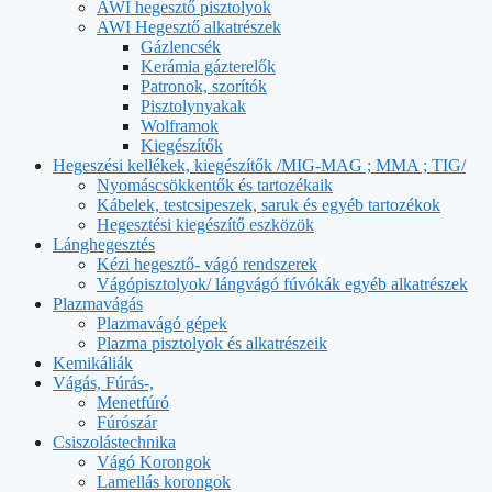
AWI hegesztő pisztolyok
AWI Hegesztő alkatrészek
Gázlencsék
Kerámia gázterelők
Patronok, szorítók
Pisztolynyakak
Wolframok
Kiegészítők
Hegeszési kellékek, kiegészítők /MIG-MAG ; MMA ; TIG/
Nyomáscsökkentők és tartozékaik
Kábelek, testcsipeszek, saruk és egyéb tartozékok
Hegesztési kiegészítő eszközök
Lánghegesztés
Kézi hegesztő- vágó rendszerek
Vágópisztolyok/ lángvágó fúvókák egyéb alkatrészek
Plazmavágás
Plazmavágó gépek
Plazma pisztolyok és alkatrészeik
Kemikáliák
Vágás, Fúrás-,
Menetfúró
Fúrószár
Csiszolástechnika
Vágó Korongok
Lamellás korongok