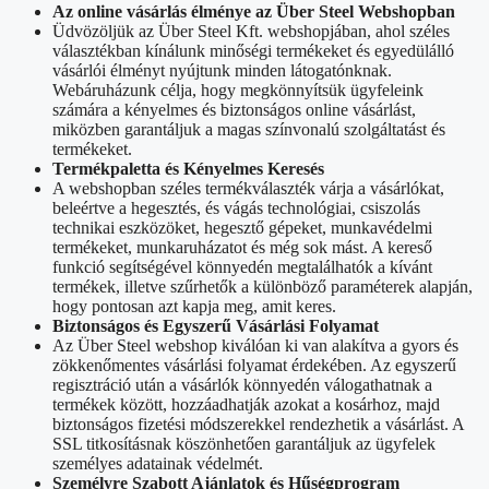
Az online vásárlás élménye az Über Steel Webshopban
Üdvözöljük az Über Steel Kft. webshopjában, ahol széles
választékban kínálunk minőségi termékeket és egyedülálló
vásárlói élményt nyújtunk minden látogatónknak.
Webáruházunk célja, hogy megkönnyítsük ügyfeleink
számára a kényelmes és biztonságos online vásárlást,
miközben garantáljuk a magas színvonalú szolgáltatást és
termékeket.
Termékpaletta és Kényelmes Keresés
A webshopban széles termékválaszték várja a vásárlókat,
beleértve a hegesztés, és vágás technológiai, csiszolás
technikai eszközöket, hegesztő gépeket, munkavédelmi
termékeket, munkaruházatot és még sok mást. A kereső
funkció segítségével könnyedén megtalálhatók a kívánt
termékek, illetve szűrhetők a különböző paraméterek alapján,
hogy pontosan azt kapja meg, amit keres.
Biztonságos és Egyszerű Vásárlási Folyamat
Az Über Steel webshop kiválóan ki van alakítva a gyors és
zökkenőmentes vásárlási folyamat érdekében. Az egyszerű
regisztráció után a vásárlók könnyedén válogathatnak a
termékek között, hozzáadhatják azokat a kosárhoz, majd
biztonságos fizetési módszerekkel rendezhetik a vásárlást. A
SSL titkosításnak köszönhetően garantáljuk az ügyfelek
személyes adatainak védelmét.
Személyre Szabott Ajánlatok és Hűségprogram