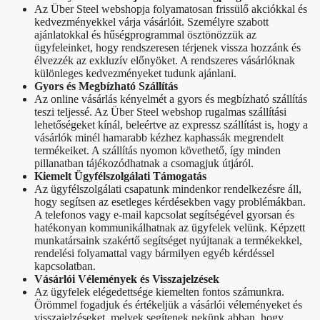
Az Über Steel webshopja folyamatosan frissülő akciókkal és
kedvezményekkel várja vásárlóit. Személyre szabott
ajánlatokkal és hűségprogrammal ösztönözzük az
ügyfeleinket, hogy rendszeresen térjenek vissza hozzánk és
élvezzék az exkluzív előnyöket. A rendszeres vásárlóknak
különleges kedvezményeket tudunk ajánlani.
Gyors és Megbízható Szállítás
Az online vásárlás kényelmét a gyors és megbízható szállítás
teszi teljessé. Az Über Steel webshop rugalmas szállítási
lehetőségeket kínál, beleértve az expressz szállítást is, hogy a
vásárlók minél hamarabb kézhez kaphassák megrendelt
termékeiket. A szállítás nyomon követhető, így minden
pillanatban tájékozódhatnak a csomagjuk útjáról.
Kiemelt Ügyfélszolgálati Támogatás
Az ügyfélszolgálati csapatunk mindenkor rendelkezésre áll,
hogy segítsen az esetleges kérdésekben vagy problémákban.
A telefonos vagy e-mail kapcsolat segítségével gyorsan és
hatékonyan kommunikálhatnak az ügyfelek velünk. Képzett
munkatársaink szakértő segítséget nyújtanak a termékekkel,
rendelési folyamattal vagy bármilyen egyéb kérdéssel
kapcsolatban.
Vásárlói Vélemények és Visszajelzések
Az ügyfelek elégedettsége kiemelten fontos számunkra.
Örömmel fogadjuk és értékeljük a vásárlói véleményeket és
visszajelzéseket, melyek segítenek nekünk abban, hogy