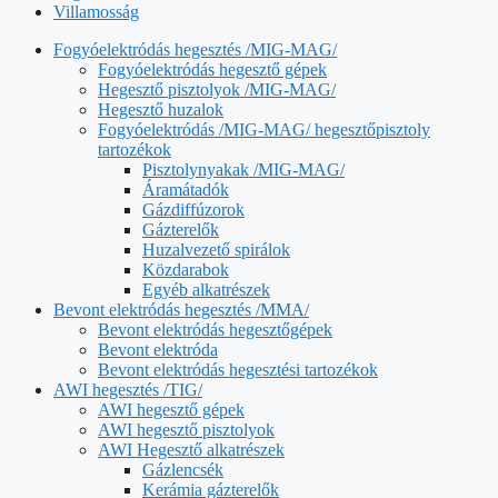
Villamosság
Fogyóelektródás hegesztés /MIG-MAG/
Fogyóelektródás hegesztő gépek
Hegesztő pisztolyok /MIG-MAG/
Hegesztő huzalok
Fogyóelektródás /MIG-MAG/ hegesztőpisztoly
tartozékok
Pisztolynyakak /MIG-MAG/
Áramátadók
Gázdiffúzorok
Gázterelők
Huzalvezető spirálok
Közdarabok
Egyéb alkatrészek
Bevont elektródás hegesztés /MMA/
Bevont elektródás hegesztőgépek
Bevont elektróda
Bevont elektródás hegesztési tartozékok
AWI hegesztés /TIG/
AWI hegesztő gépek
AWI hegesztő pisztolyok
AWI Hegesztő alkatrészek
Gázlencsék
Kerámia gázterelők