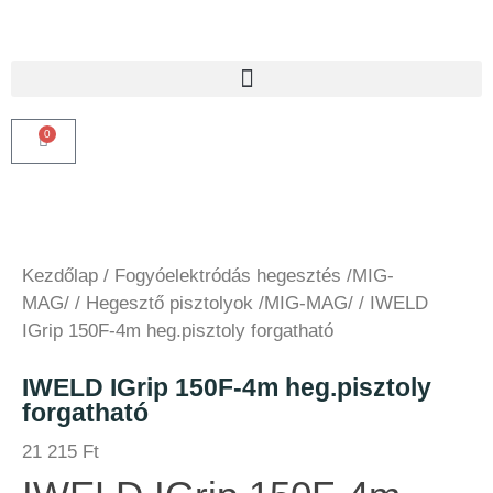
0
Kezdőlap
/
Fogyóelektródás hegesztés /MIG-
MAG/
/
Hegesztő pisztolyok /MIG-MAG/
/ IWELD
IGrip 150F-4m heg.pisztoly forgatható
IWELD IGrip 150F-4m heg.pisztoly
forgatható
21 215
Ft