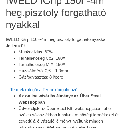
IWELD IGrip 150F-4m
heg.pisztoly forgatható
nyakkal
IWELD IGrip 150F-4m heg.pisztoly forgatható nyakkal
Jellemzők:
Munkaciklus: 60%
Terhelhetőség Co2: 180A
Terhelhetőség MIX: 150A
Huzalátmérő: 0,6 – 1,0mm
Gázfogyasztás: 8 l/perc
Termékkategória
Termékforgalmazó
Az online vásárlás élménye az Über Steel
Webshopban
Üdvözöljük az Über Steel Kft. webshopjában, ahol
széles választékban kínálunk minőségi termékeket és
egyedülálló vásárlói élményt nyújtunk minden
látogatónknak. Webáruházunk célja, hogy