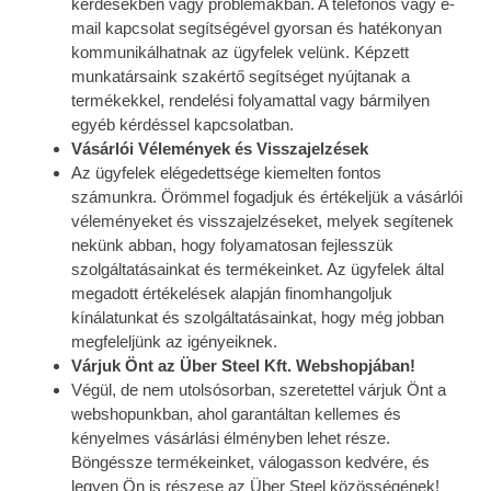
kérdésekben vagy problémákban. A telefonos vagy e-
mail kapcsolat segítségével gyorsan és hatékonyan
kommunikálhatnak az ügyfelek velünk. Képzett
munkatársaink szakértő segítséget nyújtanak a
termékekkel, rendelési folyamattal vagy bármilyen
egyéb kérdéssel kapcsolatban.
Vásárlói Vélemények és Visszajelzések
Az ügyfelek elégedettsége kiemelten fontos
számunkra. Örömmel fogadjuk és értékeljük a vásárlói
véleményeket és visszajelzéseket, melyek segítenek
nekünk abban, hogy folyamatosan fejlesszük
szolgáltatásainkat és termékeinket. Az ügyfelek által
megadott értékelések alapján finomhangoljuk
kínálatunkat és szolgáltatásainkat, hogy még jobban
megfeleljünk az igényeiknek.
Várjuk Önt az Über Steel Kft. Webshopjában!
Végül, de nem utolsósorban, szeretettel várjuk Önt a
webshopunkban, ahol garantáltan kellemes és
kényelmes vásárlási élményben lehet része.
Böngéssze termékeinket, válogasson kedvére, és
legyen Ön is részese az Über Steel közösségének!