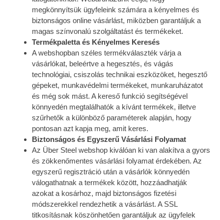
megkönnyítsük ügyfeleink számára a kényelmes és
biztonságos online vásárlást, miközben garantáljuk a
magas színvonalú szolgáltatást és termékeket.
Termékpaletta és Kényelmes Keresés
A webshopban széles termékválaszték várja a
vásárlókat, beleértve a hegesztés, és vágás
technológiai, csiszolás technikai eszközöket, hegesztő
gépeket, munkavédelmi termékeket, munkaruházatot
és még sok mást. A kereső funkció segítségével
könnyedén megtalálhatók a kívánt termékek, illetve
szűrhetők a különböző paraméterek alapján, hogy
pontosan azt kapja meg, amit keres.
Biztonságos és Egyszerű Vásárlási Folyamat
Az Über Steel webshop kiválóan ki van alakítva a gyors
és zökkenőmentes vásárlási folyamat érdekében. Az
egyszerű regisztráció után a vásárlók könnyedén
válogathatnak a termékek között, hozzáadhatják
azokat a kosárhoz, majd biztonságos fizetési
módszerekkel rendezhetik a vásárlást. A SSL
titkosításnak köszönhetően garantáljuk az ügyfelek